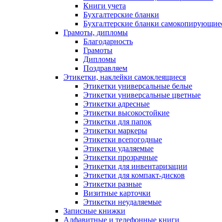
Книги учета
Бухгалтерские бланки
Бухгалтерские бланки самокопирующие
Грамоты, дипломы
Благодарность
Грамоты
Дипломы
Поздравляем
Этикетки, наклейки самоклеящиеся
Этикетки универсальные белые
Этикетки универсальные цветные
Этикетки адресные
Этикетки высокостойкие
Этикетки для папок
Этикетки маркеры
Этикетки всепогодные
Этикетки удаляемые
Этикетки прозрачные
Этикетки для инвентаризации
Этикетки для компакт-дисков
Этикетки разные
Визитные карточки
Этикетки неудаляемые
Записные книжки
Алфавитные и телефонные книги