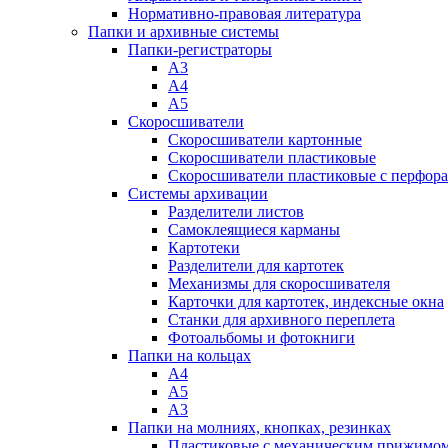
Нормативно-правовая литература
Папки и архивные системы
Папки-регистраторы
А3
А4
А5
Скоросшиватели
Скоросшиватели картонные
Скоросшиватели пластиковые
Скоросшиватели пластиковые с перфор
Системы архивации
Разделители листов
Самоклеящиеся карманы
Картотеки
Разделители для картотек
Механизмы для скоросшивателя
Карточки для картотек, индексные окна
Станки для архивного переплета
Фотоальбомы и фотокниги
Папки на кольцах
А4
А5
А3
Папки на молниях, кнопках, резинках
Пластиковые с механическим прижимо