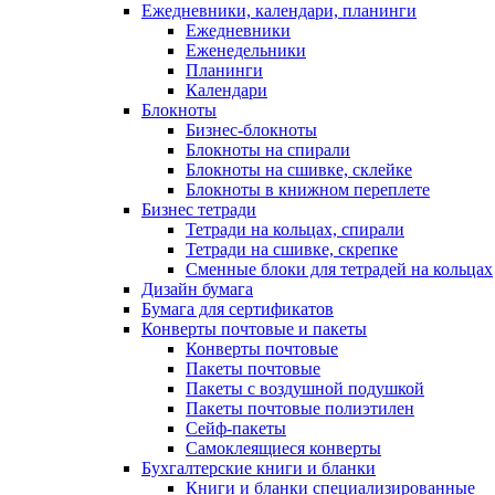
Ежедневники, календари, планинги
Ежедневники
Еженедельники
Планинги
Календари
Блокноты
Бизнес-блокноты
Блокноты на спирали
Блокноты на сшивке, склейке
Блокноты в книжном переплете
Бизнес тетради
Тетради на кольцах, спирали
Тетради на сшивке, скрепке
Сменные блоки для тетрадей на кольцах
Дизайн бумага
Бумага для сертификатов
Конверты почтовые и пакеты
Конверты почтовые
Пакеты почтовые
Пакеты с воздушной подушкой
Пакеты почтовые полиэтилен
Сейф-пакеты
Самоклеящиеся конверты
Бухгалтерские книги и бланки
Книги и бланки специализированные