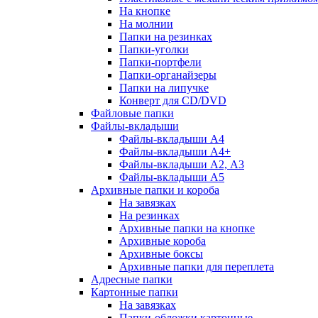
На кнопке
На молнии
Папки на резинках
Папки-уголки
Папки-портфели
Папки-органайзеры
Папки на липучке
Конверт для CD/DVD
Файловые папки
Файлы-вкладыши
Файлы-вкладыши А4
Файлы-вкладыши А4+
Файлы-вкладыши А2, А3
Файлы-вкладыши А5
Архивные папки и короба
На завязках
На резинках
Архивные папки на кнопке
Архивные короба
Архивные боксы
Архивные папки для переплета
Адресные папки
Картонные папки
На завязках
Папки-обложки картонные