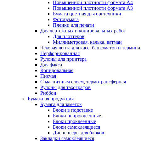
Повышенной плотности формата А4
Повышенной плотности формата А3
Бумага цветная для оргтехники
Фотобумага
Пленки для печати
Для чертежных и копировальных работ
Для плоттеров
Миллиметровая, калька, ватман
Чековая лента для касс, банкоматов и термина
Перфорированная
Рулоны для принтера
Для факса
Копировальная
Писчая
С магнитным слоем, термотрансферная
Рулоны для тахографов
Риббон
Бумажная продукция
Бумага для заметок
Блоки в подставке
Блоки непроклеенные
Блоки проклеенные
Блоки самоклеящиеся
Диспенсеры для блоков
Закладки самоклеящиеся