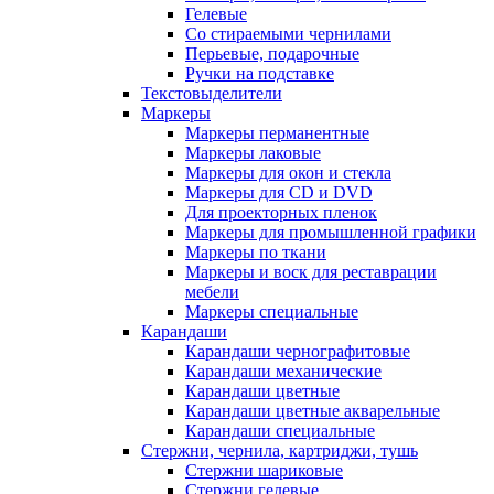
Гелевые
Со стираемыми чернилами
Перьевые, подарочные
Ручки на подставке
Текстовыделители
Маркеры
Маркеры перманентные
Маркеры лаковые
Маркеры для окон и стекла
Маркеры для CD и DVD
Для проекторных пленок
Маркеры для промышленной графики
Маркеры по ткани
Маркеры и воск для реставрации
мебели
Маркеры специальные
Карандаши
Карандаши чернографитовые
Карандаши механические
Карандаши цветные
Карандаши цветные акварельные
Карандаши специальные
Стержни, чернила, картриджи, тушь
Стержни шариковые
Стержни гелевые