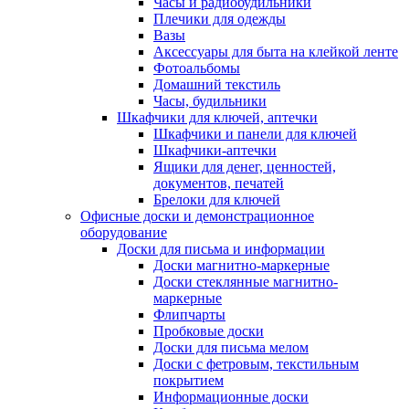
Часы и радиобудильники
Плечики для одежды
Вазы
Аксессуары для быта на клейкой ленте
Фотоальбомы
Домашний текстиль
Часы, будильники
Шкафчики для ключей, аптечки
Шкафчики и панели для ключей
Шкафчики-аптечки
Ящики для денег, ценностей,
документов, печатей
Брелоки для ключей
Офисные доски и демонстрационное
оборудование
Доски для письма и информации
Доски магнитно-маркерные
Доски стеклянные магнитно-
маркерные
Флипчарты
Пробковые доски
Доски для письма мелом
Доски с фетровым, текстильным
покрытием
Информационные доски