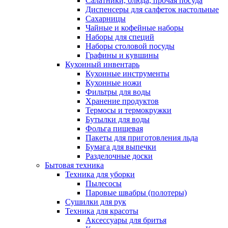
Салатники, блюда, прочая посуда
Диспенсеры для салфеток настольные
Сахарницы
Чайные и кофейные наборы
Наборы для специй
Наборы столовой посуды
Графины и кувшины
Кухонный инвентарь
Кухонные инструменты
Кухонные ножи
Фильтры для воды
Хранение продуктов
Термосы и термокружки
Бутылки для воды
Фольга пищевая
Пакеты для приготовления льда
Бумага для выпечки
Разделочные доски
Бытовая техника
Техника для уборки
Пылесосы
Паровые швабры (полотеры)
Сушилки для рук
Техника для красоты
Аксессуары для бритья