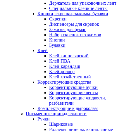
Держатель для упаковочных лент
Специальные клейкие ленты
Кнопки, скрепки, зажимы, булавки
Скрепки
Диспенсеры для скрепок
Зажимы для бумаг
Набор скрепок и зажимов
Кнопки
Булавки
Клей
Клей канцелярский
Клей ПВА
Клей-карандаш
Клей-роллер
Клей хозяйственный
Корректирующие средства
Корректирующие ручки
Корректирующие ленты
Корректирующие жидкости,
разбавители
Комплектующие к дыроколам
Письменные принадлежности
Ручки
Шариковые
Роллеры, линеры, капиллярные