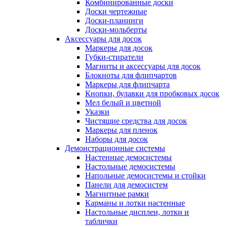
Комбинированные доски
Доски чертежные
Доски-планинги
Доски-мольберты
Аксессуары для досок
Маркеры для досок
Губки-стиратели
Магниты и аксессуары для досок
Блокноты для флипчартов
Маркеры для флипчарта
Кнопки, булавки для пробковых досок
Мел белый и цветной
Указки
Чистящие средства для досок
Маркеры для пленок
Наборы для досок
Демонстрационные системы
Настенные демосистемы
Настольные демосистемы
Напольные демосистемы и стойки
Панели для демосистем
Магнитные рамки
Карманы и лотки настенные
Настольные дисплеи, лотки и
таблички