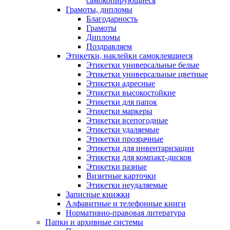
самокопирующиеся
Грамоты, дипломы
Благодарность
Грамоты
Дипломы
Поздравляем
Этикетки, наклейки самоклеящиеся
Этикетки универсальные белые
Этикетки универсальные цветные
Этикетки адресные
Этикетки высокостойкие
Этикетки для папок
Этикетки маркеры
Этикетки всепогодные
Этикетки удаляемые
Этикетки прозрачные
Этикетки для инвентаризации
Этикетки для компакт-дисков
Этикетки разные
Визитные карточки
Этикетки неудаляемые
Записные книжки
Алфавитные и телефонные книги
Нормативно-правовая литература
Папки и архивные системы