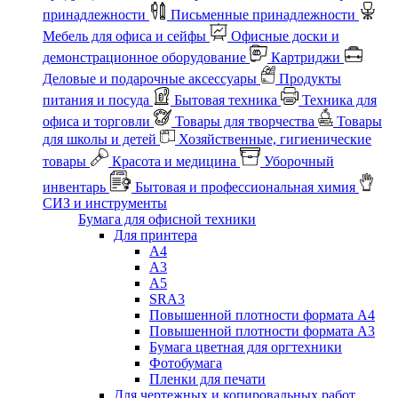
принадлежности
Письменные принадлежности
Мебель для офиса и сейфы
Офисные доски и
демонстрационное оборудование
Картриджи
Деловые и подарочные аксессуары
Продукты
питания и посуда
Бытовая техника
Техника для
офиса и торговли
Товары для творчества
Товары
для школы и детей
Хозяйственные, гигиенические
товары
Красота и медицина
Уборочный
инвентарь
Бытовая и профессиональная химия
СИЗ и инструменты
Бумага для офисной техники
Для принтера
А4
А3
А5
SRA3
Повышенной плотности формата А4
Повышенной плотности формата А3
Бумага цветная для оргтехники
Фотобумага
Пленки для печати
Для чертежных и копировальных работ