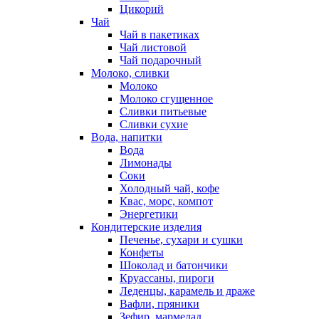
Цикорий
Чай
Чай в пакетиках
Чай листовой
Чай подарочный
Молоко, сливки
Молоко
Молоко сгущенное
Сливки питьевые
Сливки сухие
Вода, напитки
Вода
Лимонады
Соки
Холодный чай, кофе
Квас, морс, компот
Энергетики
Кондитерские изделия
Печенье, сухари и сушки
Конфеты
Шоколад и батончики
Круассаны, пироги
Леденцы, карамель и драже
Вафли, пряники
Зефир, мармелад