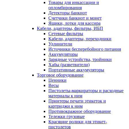
Товары для инкассации и
опломбирования
Детекторы банкнот
Счетчики банкнот и монет
Ящики, лотки для кассира
Кабели, адаптеры, фильтры, ИБП
Сетевые фильтры
Кабели, адаптеры, переходники
Удлинители
Источники бесперебойного питания
Аккумуляторы
Зарядные устройства, тройники
Хабы (разветвители)
Портативные аккумуляторы
Торговое оборудование
Ценники
Весы
Пистолеты-маркираторы и расходные
материалы к ним
Принтеры печати этикеток и
картриджи к ним
Противокражное оборудование
Тележки грузовые
Красящие ролики для этикет-
пистолетов