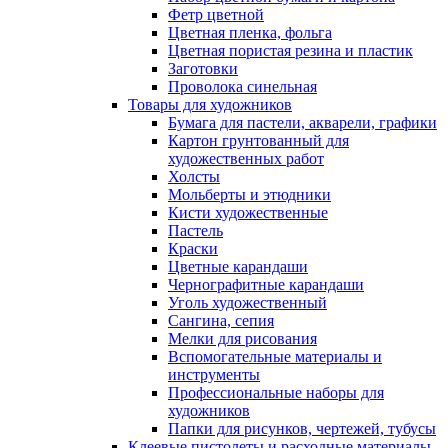
Фетр цветной
Цветная пленка, фольга
Цветная пористая резина и пластик
Заготовки
Проволока синельная
Товары для художников
Бумага для пастели, акварели, графики
Картон грунтованный для
художественных работ
Холсты
Мольберты и этюдники
Кисти художественные
Пастель
Краски
Цветные карандаши
Чернографитные карандаши
Уголь художественный
Сангина, сепия
Мелки для рисования
Вспомогательные материалы и
инструменты
Профессиональные наборы для
художников
Папки для рисунков, чертежей, тубусы
Клеевые пистолеты и расходные материалы