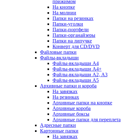
прижимом
На кнопке
На молнии
Папки на резинках
Папки-уголки
Папки-портфели
Папки-органайзеры
Папки на липучке
Конверт для CD/DVD
Файловые папки
Файлы-вкладыши
Файлы-вкладыши А4
Файлы-вкладыши А4+
Файлы-вкладыши А2, А3
Файлы-вкладыши А5
Архивные папки и короба
На завязках
На резинках
Архивные папки на кнопке
Архивные короба
Архивные боксы
Архивные папки для переплета
Адресные папки
Картонные папки
На завязках