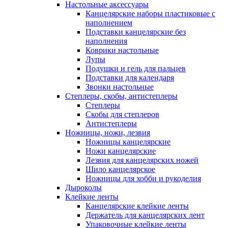
Настольные аксессуары
Канцелярские наборы пластиковые с
наполнением
Подставки канцелярские без
наполнения
Коврики настольные
Лупы
Подушки и гель для пальцев
Подставки для календаря
Звонки настольные
Степлеры, скобы, антистеплеры
Степлеры
Скобы для степлеров
Антистеплеры
Ножницы, ножи, лезвия
Ножницы канцелярские
Ножи канцелярские
Лезвия для канцелярских ножей
Шило канцелярское
Ножницы для хобби и рукоделия
Дыроколы
Клейкие ленты
Канцелярские клейкие ленты
Держатель для канцелярских лент
Упаковочные клейкие ленты