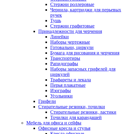
Стержни роллеровые
Чернила, картриджи для перьевых
ручек
Тушь
Стержни графитовые
Принадлежности для черчения
Линейки
Наборы чертежные
Готовальни, циркули
Бумага для рисования и черчения
Транспортиры
Рапидографы
Наборы запасных грифелей для
циркулей
Трафареты и лекала
Перья плакатные
Изографы
Угольники
Грифели
Стирательные резинки, точилки
Стирательные резинки, ластики
Точилки для карандашей
Мебель для офиса и сейфы
Офисные кресла и стулья
Кресла офисные