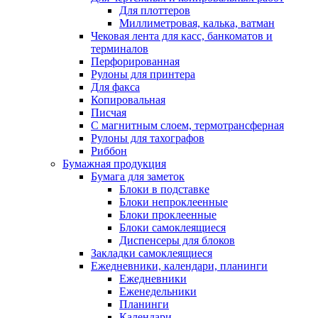
Для плоттеров
Миллиметровая, калька, ватман
Чековая лента для касс, банкоматов и
терминалов
Перфорированная
Рулоны для принтера
Для факса
Копировальная
Писчая
С магнитным слоем, термотрансферная
Рулоны для тахографов
Риббон
Бумажная продукция
Бумага для заметок
Блоки в подставке
Блоки непроклеенные
Блоки проклеенные
Блоки самоклеящиеся
Диспенсеры для блоков
Закладки самоклеящиеся
Ежедневники, календари, планинги
Ежедневники
Еженедельники
Планинги
Календари