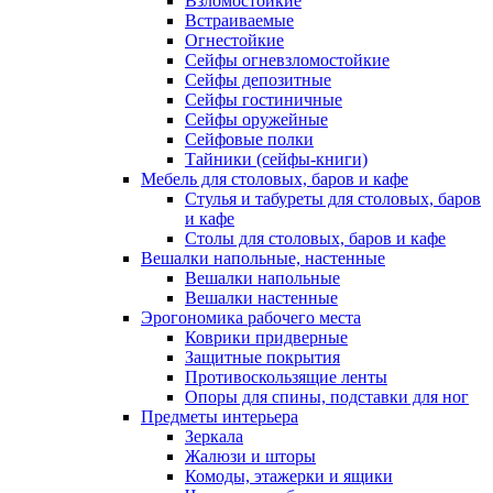
Взломостойкие
Встраиваемые
Огнестойкие
Сейфы огневзломостойкие
Сейфы депозитные
Сейфы гостиничные
Сейфы оружейные
Сейфовые полки
Тайники (сейфы-книги)
Мебель для столовых, баров и кафе
Стулья и табуреты для столовых, баров
и кафе
Столы для столовых, баров и кафе
Вешалки напольные, настенные
Вешалки напольные
Вешалки настенные
Эрогономика рабочего места
Коврики придверные
Защитные покрытия
Противоскользящие ленты
Опоры для спины, подставки для ног
Предметы интерьера
Зеркала
Жалюзи и шторы
Комоды, этажерки и ящики