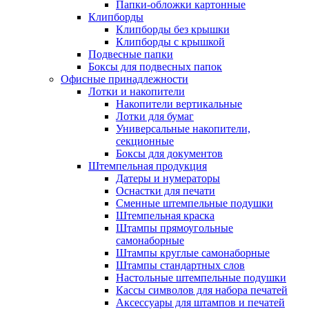
Папки-обложки картонные
Клипборды
Клипборды без крышки
Клипборды с крышкой
Подвесные папки
Боксы для подвесных папок
Офисные принадлежности
Лотки и накопители
Накопители вертикальные
Лотки для бумаг
Универсальные накопители,
секционные
Боксы для документов
Штемпельная продукция
Датеры и нумераторы
Оснастки для печати
Сменные штемпельные подушки
Штемпельная краска
Штампы прямоугольные
самонаборные
Штампы круглые самонаборные
Штампы стандартных слов
Настольные штемпельные подушки
Кассы символов для набора печатей
Аксессуары для штампов и печатей