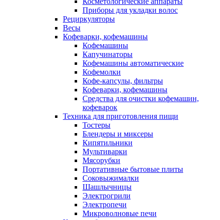
Косметологические аппараты
Приборы для укладки волос
Рециркуляторы
Весы
Кофеварки, кофемашины
Кофемашины
Капучинаторы
Кофемашины автоматические
Кофемолки
Кофе-капсулы, фильтры
Кофеварки, кофемашины
Средства для очистки кофемашин,
кофеварок
Техника для приготовления пищи
Тостеры
Блендеры и миксеры
Кипятильники
Мультиварки
Мясорубки
Портативные бытовые плиты
Соковыжималки
Шашлычницы
Электрогрили
Электропечи
Микроволновые печи