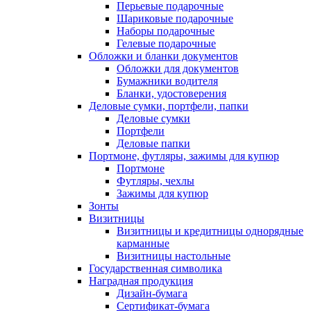
Перьевые подарочные
Шариковые подарочные
Наборы подарочные
Гелевые подарочные
Обложки и бланки документов
Обложки для документов
Бумажники водителя
Бланки, удостоверения
Деловые сумки, портфели, папки
Деловые сумки
Портфели
Деловые папки
Портмоне, футляры, зажимы для купюр
Портмоне
Футляры, чехлы
Зажимы для купюр
Зонты
Визитницы
Визитницы и кредитницы однорядные
карманные
Визитницы настольные
Государственная символика
Наградная продукция
Дизайн-бумага
Сертификат-бумага