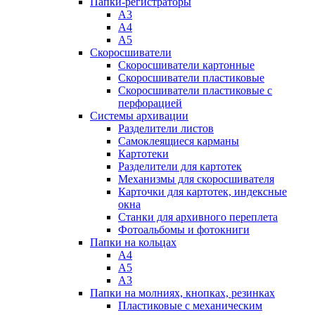
Папки-регистраторы
А3
А4
А5
Скоросшиватели
Скоросшиватели картонные
Скоросшиватели пластиковые
Скоросшиватели пластиковые с
перфорацией
Системы архивации
Разделители листов
Самоклеящиеся карманы
Картотеки
Разделители для картотек
Механизмы для скоросшивателя
Карточки для картотек, индексные
окна
Станки для архивного переплета
Фотоальбомы и фотокниги
Папки на кольцах
А4
А5
А3
Папки на молниях, кнопках, резинках
Пластиковые с механическим