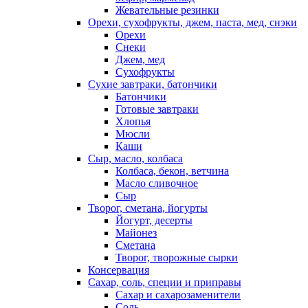
Жевательные резинки
Орехи, сухофрукты, джем, паста, мед, снэки
Орехи
Снеки
Джем, мед
Сухофрукты
Сухие завтраки, батончики
Батончики
Готовые завтраки
Хлопья
Мюсли
Каши
Сыр, масло, колбаса
Колбаса, бекон, ветчина
Масло сливочное
Сыр
Творог, сметана, йогурты
Йогурт, десерты
Майонез
Сметана
Творог, творожные сырки
Консервация
Сахар, соль, специи и приправы
Сахар и сахарозаменители
Соль