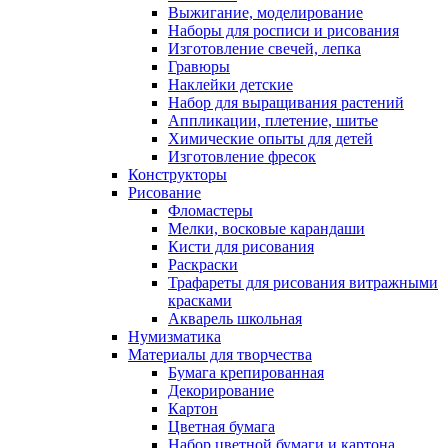
Выжигание, моделирование
Наборы для росписи и рисования
Изготовление свечей, лепка
Гравюры
Наклейки детские
Набор для выращивания растений
Аппликации, плетение, шитье
Химические опыты для детей
Изготовление фресок
Конструкторы
Рисование
Фломастеры
Мелки, восковые карандаши
Кисти для рисования
Раскраски
Трафареты для рисования витражными
красками
Акварель школьная
Нумизматика
Материалы для творчества
Бумага крепированная
Декорирование
Картон
Цветная бумага
Набор цветной бумаги и картона