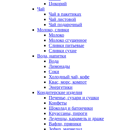
Цикорий
Чай
Чай в пакетиках
Чай листовой
Чай подарочный
Молоко, сливки
Молоко
Молоко сгущенное
Сливки питьевые
Сливки сухие
Вода, напитки
Вода
Лимонады
Соки
Холодный чай, кофе
Квас, морс, компот
Энергетики
Кондитерские изделия
Печенье, сухари и сушки
Конфеты
Шоколад и батончики
Круассаны, пироги
Леденцы, карамель и драже
Вафли, пряники
Зефир, мармелад