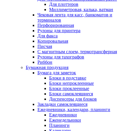
Для плоттеров
Миллиметровая, калька, ватман
Чековая лента для касс, банкоматов и
терминалов
Перфорированная
Рулоны для принтера
Для факса
Копировальная
Писчая
С магнитным слоем, термотрансферная
Рулоны для тахографов
Риббон
Бумажная продукция
Бумага для заметок
Блоки в подставке
Блоки непроклеенные
Блоки проклеенные
Блоки самоклеящиеся
Диспенсеры для блоков
Закладки самоклеящиеся
Ежедневники, календари, планинги
Ежедневники
Еженедельники
Планинги
Календари