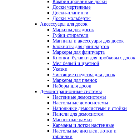
Комбинированные доски
Доски чертежные
Доски-планинги
Доски-мольберты
Аксессуары для досок
Маркеры для досок
Губки-стиратели
Магниты и аксессуары для досок
Блокноты для флипчартов
Маркеры для флипчарта
Кнопки, булавки для пробковых досок
Мел белый и цветной
Указки
Чистящие средства для досок
Маркеры для пленок
Наборы для досок
Демонстрационные системы
Настенные демосистемы
Настольные демосистемы
Напольные демосистемы и стойки
Панели для демосистем
Магнитные рамки
Карманы и лотки настенные
Настольные дисплеи, лотки и
таблички