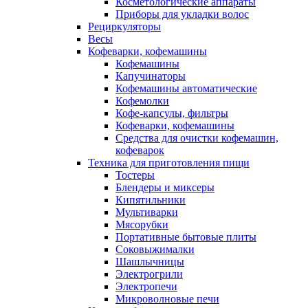
Косметологические аппараты
Приборы для укладки волос
Рециркуляторы
Весы
Кофеварки, кофемашины
Кофемашины
Капучинаторы
Кофемашины автоматические
Кофемолки
Кофе-капсулы, фильтры
Кофеварки, кофемашины
Средства для очистки кофемашин,
кофеварок
Техника для приготовления пищи
Тостеры
Блендеры и миксеры
Кипятильники
Мультиварки
Мясорубки
Портативные бытовые плиты
Соковыжималки
Шашлычницы
Электрогрили
Электропечи
Микроволновые печи