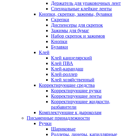
Держатель для упаковочных лент
Специальные клейкие ленты
Кнопки, скрепки, зажимы, булавки
Скрепки
Диспенсеры для скрепок
Зажимы для бумаг
Набор скрепок и зажимов
Кнопки
Булавки
Клей
Клей канцелярский
Клей ПВА
Клей-карандаш
Клей-роллер
Клей хозяйственный
Корректирующие средства
Корректирующие ручки
Корректирующие ленты
Корректирующие жидкости,
разбавители
Комплектующие к дыроколам
Письменные принадлежности
Ручки
Шариковые
Роллеры, линеры, капиллярные