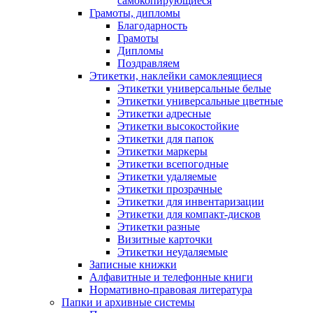
самокопирующиеся
Грамоты, дипломы
Благодарность
Грамоты
Дипломы
Поздравляем
Этикетки, наклейки самоклеящиеся
Этикетки универсальные белые
Этикетки универсальные цветные
Этикетки адресные
Этикетки высокостойкие
Этикетки для папок
Этикетки маркеры
Этикетки всепогодные
Этикетки удаляемые
Этикетки прозрачные
Этикетки для инвентаризации
Этикетки для компакт-дисков
Этикетки разные
Визитные карточки
Этикетки неудаляемые
Записные книжки
Алфавитные и телефонные книги
Нормативно-правовая литература
Папки и архивные системы