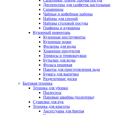
Салатники, блюда, прочая посуда
Диспенсеры для салфеток настольные
Сахарницы
Чайные и кофейные наборы
Наборы для специй
Наборы столовой посуды
Графины и кувшины
Кухонный инвентарь
Кухонные инструменты
Кухонные ножи
Фильтры для воды
Хранение продуктов
Термосы и термокружки
Бутылки для воды
Фольга пищевая
Пакеты для приготовления льда
Бумага для выпечки
Разделочные доски
Бытовая техника
Техника для уборки
Пылесосы
Паровые швабры (полотеры)
Сушилки для рук
Техника для красоты
Аксессуары для бритья