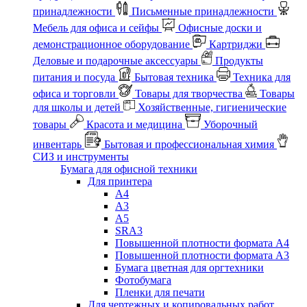
принадлежности
Письменные принадлежности
Мебель для офиса и сейфы
Офисные доски и
демонстрационное оборудование
Картриджи
Деловые и подарочные аксессуары
Продукты
питания и посуда
Бытовая техника
Техника для
офиса и торговли
Товары для творчества
Товары
для школы и детей
Хозяйственные, гигиенические
товары
Красота и медицина
Уборочный
инвентарь
Бытовая и профессиональная химия
СИЗ и инструменты
Бумага для офисной техники
Для принтера
А4
А3
А5
SRA3
Повышенной плотности формата А4
Повышенной плотности формата А3
Бумага цветная для оргтехники
Фотобумага
Пленки для печати
Для чертежных и копировальных работ