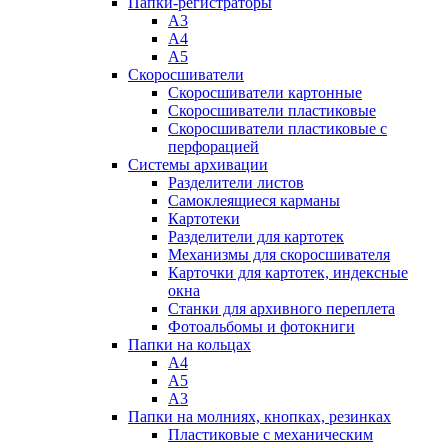
Папки-регистраторы
А3
А4
А5
Скоросшиватели
Скоросшиватели картонные
Скоросшиватели пластиковые
Скоросшиватели пластиковые с
перфорацией
Системы архивации
Разделители листов
Самоклеящиеся карманы
Картотеки
Разделители для картотек
Механизмы для скоросшивателя
Карточки для картотек, индексные
окна
Станки для архивного переплета
Фотоальбомы и фотокниги
Папки на кольцах
А4
А5
А3
Папки на молниях, кнопках, резинках
Пластиковые с механическим