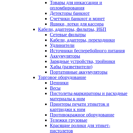
Товары для инкассации и
опломбирования
Детекторы банкнот
Счетчики банкнот и монет
Ящики, лотки для кассира
Кабели, адаптеры, фильтры, ИБП
Сетевые фильтры
Кабели, адаптеры, переходники
Удлинители
Источники бесперебойного питания
Аккумуляторы
Зарядные устройства, тройники
Хабы (разветвители)
Портативные аккумуляторы
Торговое оборудование
Ценники
Весы
Пистолеты-маркираторы и расходные
материалы к ним
Принтеры печати этикеток и
картриджи к ним
Противокражное оборудование
Тележки грузовые
Красящие ролики для этикет-
пистолетов