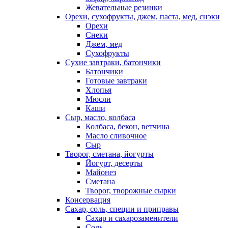
Жевательные резинки
Орехи, сухофрукты, джем, паста, мед, снэки
Орехи
Снеки
Джем, мед
Сухофрукты
Сухие завтраки, батончики
Батончики
Готовые завтраки
Хлопья
Мюсли
Каши
Сыр, масло, колбаса
Колбаса, бекон, ветчина
Масло сливочное
Сыр
Творог, сметана, йогурты
Йогурт, десерты
Майонез
Сметана
Творог, творожные сырки
Консервация
Сахар, соль, специи и приправы
Сахар и сахарозаменители
Соль