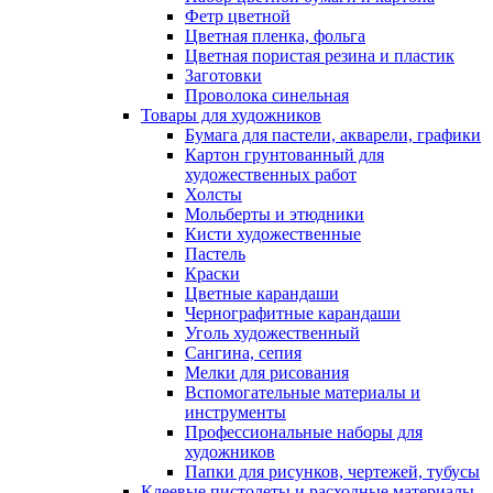
Фетр цветной
Цветная пленка, фольга
Цветная пористая резина и пластик
Заготовки
Проволока синельная
Товары для художников
Бумага для пастели, акварели, графики
Картон грунтованный для
художественных работ
Холсты
Мольберты и этюдники
Кисти художественные
Пастель
Краски
Цветные карандаши
Чернографитные карандаши
Уголь художественный
Сангина, сепия
Мелки для рисования
Вспомогательные материалы и
инструменты
Профессиональные наборы для
художников
Папки для рисунков, чертежей, тубусы
Клеевые пистолеты и расходные материалы