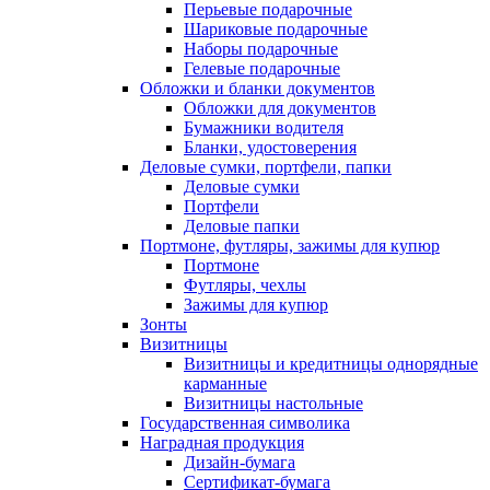
Перьевые подарочные
Шариковые подарочные
Наборы подарочные
Гелевые подарочные
Обложки и бланки документов
Обложки для документов
Бумажники водителя
Бланки, удостоверения
Деловые сумки, портфели, папки
Деловые сумки
Портфели
Деловые папки
Портмоне, футляры, зажимы для купюр
Портмоне
Футляры, чехлы
Зажимы для купюр
Зонты
Визитницы
Визитницы и кредитницы однорядные
карманные
Визитницы настольные
Государственная символика
Наградная продукция
Дизайн-бумага
Сертификат-бумага