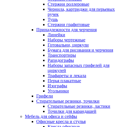
Стержни роллеровые
Чернила, картриджи для перьевых
ручек
Тушь
Стержни графитовые
Принадлежности для черчения
Линейки
Наборы чертежные
Готовальни, циркули
Бумага для рисования и черчения
Транспортиры
Рапидографы
Наборы запасных грифелей для
циркулей
Трафареты и лекала
Перья плакатные
Изографы
Угольники
Грифели
Стирательные резинки, точилки
Стирательные резинки, ластики
Точилки для карандашей
Мебель для офиса и сейфы
Офисные кресла и стулья
Кресла офисные