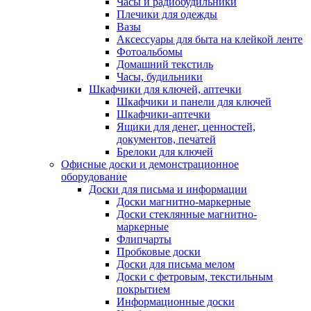
Часы и радиобудильники
Плечики для одежды
Вазы
Аксессуары для быта на клейкой ленте
Фотоальбомы
Домашний текстиль
Часы, будильники
Шкафчики для ключей, аптечки
Шкафчики и панели для ключей
Шкафчики-аптечки
Ящики для денег, ценностей,
документов, печатей
Брелоки для ключей
Офисные доски и демонстрационное
оборудование
Доски для письма и информации
Доски магнитно-маркерные
Доски стеклянные магнитно-
маркерные
Флипчарты
Пробковые доски
Доски для письма мелом
Доски с фетровым, текстильным
покрытием
Информационные доски