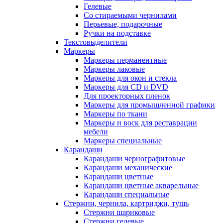
Гелевые
Со стираемыми чернилами
Перьевые, подарочные
Ручки на подставке
Текстовыделители
Маркеры
Маркеры перманентные
Маркеры лаковые
Маркеры для окон и стекла
Маркеры для CD и DVD
Для проекторных пленок
Маркеры для промышленной графики
Маркеры по ткани
Маркеры и воск для реставрации
мебели
Маркеры специальные
Карандаши
Карандаши чернографитовые
Карандаши механические
Карандаши цветные
Карандаши цветные акварельные
Карандаши специальные
Стержни, чернила, картриджи, тушь
Стержни шариковые
Стержни гелевые