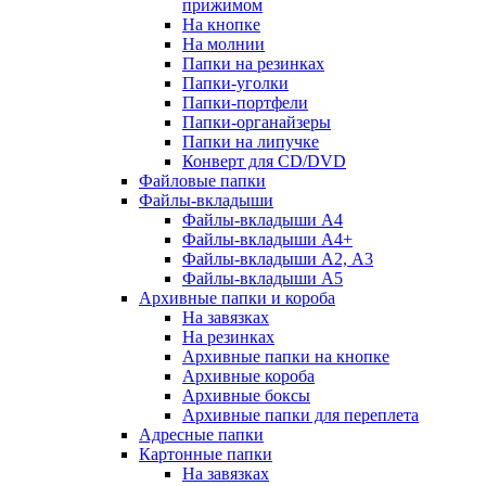
прижимом
На кнопке
На молнии
Папки на резинках
Папки-уголки
Папки-портфели
Папки-органайзеры
Папки на липучке
Конверт для CD/DVD
Файловые папки
Файлы-вкладыши
Файлы-вкладыши А4
Файлы-вкладыши А4+
Файлы-вкладыши А2, А3
Файлы-вкладыши А5
Архивные папки и короба
На завязках
На резинках
Архивные папки на кнопке
Архивные короба
Архивные боксы
Архивные папки для переплета
Адресные папки
Картонные папки
На завязках