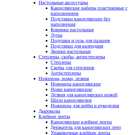
Настольные аксессуары
Канцелярские наборы пластиковые с
наполнением
Подставки канцелярские без
наполнения
Коврики настольные
Лупы
Подушки и гель для пальцев
Подставки для календаря
Звонки настольные
Степлеры, скобы, антистеплеры
Степлеры
Скобы для степлеров
Антистеплеры
Ножницы, ножи, лезвия
Ножницы канцелярские
Ножи канцелярские
Лезвия для канцелярских ножей
Шило канцелярское
Ножницы для хобби и рукоделия
Дыроколы
Клейкие ленты
Канцелярские клейкие ленты
Держатель для канцелярских лент
Упаковочные клейкие ленты