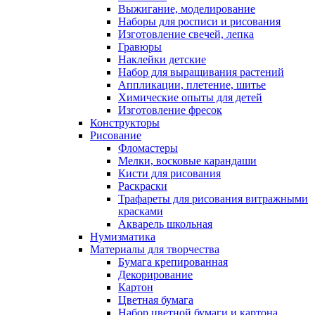
Выжигание, моделирование
Наборы для росписи и рисования
Изготовление свечей, лепка
Гравюры
Наклейки детские
Набор для выращивания растений
Аппликации, плетение, шитье
Химические опыты для детей
Изготовление фресок
Конструкторы
Рисование
Фломастеры
Мелки, восковые карандаши
Кисти для рисования
Раскраски
Трафареты для рисования витражными
красками
Акварель школьная
Нумизматика
Материалы для творчества
Бумага крепированная
Декорирование
Картон
Цветная бумага
Набор цветной бумаги и картона