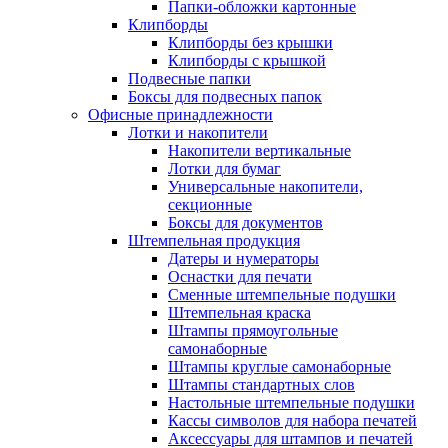
Папки-обложки картонные
Клипборды
Клипборды без крышки
Клипборды с крышкой
Подвесные папки
Боксы для подвесных папок
Офисные принадлежности
Лотки и накопители
Накопители вертикальные
Лотки для бумаг
Универсальные накопители,
секционные
Боксы для документов
Штемпельная продукция
Датеры и нумераторы
Оснастки для печати
Сменные штемпельные подушки
Штемпельная краска
Штампы прямоугольные
самонаборные
Штампы круглые самонаборные
Штампы стандартных слов
Настольные штемпельные подушки
Кассы символов для набора печатей
Аксессуары для штампов и печатей