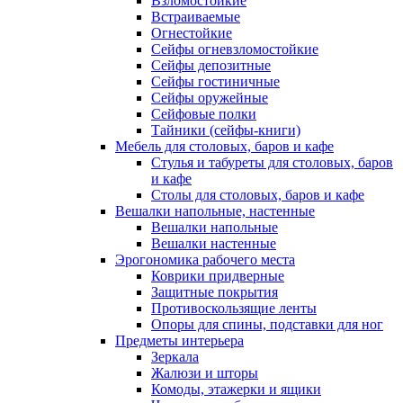
Взломостойкие
Встраиваемые
Огнестойкие
Сейфы огневзломостойкие
Сейфы депозитные
Сейфы гостиничные
Сейфы оружейные
Сейфовые полки
Тайники (сейфы-книги)
Мебель для столовых, баров и кафе
Стулья и табуреты для столовых, баров
и кафе
Столы для столовых, баров и кафе
Вешалки напольные, настенные
Вешалки напольные
Вешалки настенные
Эрогономика рабочего места
Коврики придверные
Защитные покрытия
Противоскользящие ленты
Опоры для спины, подставки для ног
Предметы интерьера
Зеркала
Жалюзи и шторы
Комоды, этажерки и ящики