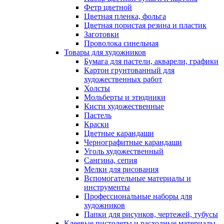
Фетр цветной
Цветная пленка, фольга
Цветная пористая резина и пластик
Заготовки
Проволока синельная
Товары для художников
Бумага для пастели, акварели, графики
Картон грунтованный для
художественных работ
Холсты
Мольберты и этюдники
Кисти художественные
Пастель
Краски
Цветные карандаши
Чернографитные карандаши
Уголь художественный
Сангина, сепия
Мелки для рисования
Вспомогательные материалы и
инструменты
Профессиональные наборы для
художников
Папки для рисунков, чертежей, тубусы
Клеевые пистолеты и расходные материалы