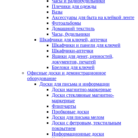
Часы и радиобудильники
Плечики для одежды
Вазы
Аксессуары для быта на клейкой ленте
Фотоальбомы
Домашний текстиль
Часы, будильники
Шкафчики для ключей, аптечки
Шкафчики и панели для ключей
Шкафчики-аптечки
Ящики для денег, ценностей,
документов, печатей
Брелоки для ключей
Офисные доски и демонстрационное
оборудование
Доски для письма и информации
Доски магнитно-маркерные
Доски стеклянные магнитно-
маркерные
Флипчарты
Пробковые доски
Доски для письма мелом
Доски с фетровым, текстильным
покрытием
Информационные доски