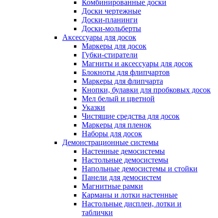
Комбинированные доски
Доски чертежные
Доски-планинги
Доски-мольберты
Аксессуары для досок
Маркеры для досок
Губки-стиратели
Магниты и аксессуары для досок
Блокноты для флипчартов
Маркеры для флипчарта
Кнопки, булавки для пробковых досок
Мел белый и цветной
Указки
Чистящие средства для досок
Маркеры для пленок
Наборы для досок
Демонстрационные системы
Настенные демосистемы
Настольные демосистемы
Напольные демосистемы и стойки
Панели для демосистем
Магнитные рамки
Карманы и лотки настенные
Настольные дисплеи, лотки и
таблички