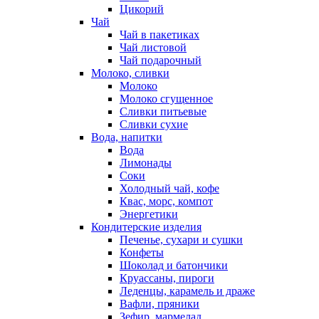
Цикорий
Чай
Чай в пакетиках
Чай листовой
Чай подарочный
Молоко, сливки
Молоко
Молоко сгущенное
Сливки питьевые
Сливки сухие
Вода, напитки
Вода
Лимонады
Соки
Холодный чай, кофе
Квас, морс, компот
Энергетики
Кондитерские изделия
Печенье, сухари и сушки
Конфеты
Шоколад и батончики
Круассаны, пироги
Леденцы, карамель и драже
Вафли, пряники
Зефир, мармелад