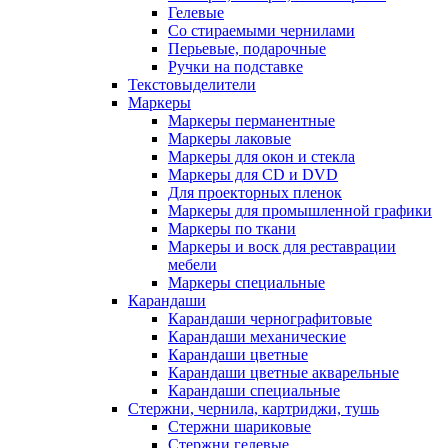
Гелевые
Со стираемыми чернилами
Перьевые, подарочные
Ручки на подставке
Текстовыделители
Маркеры
Маркеры перманентные
Маркеры лаковые
Маркеры для окон и стекла
Маркеры для CD и DVD
Для проекторных пленок
Маркеры для промышленной графики
Маркеры по ткани
Маркеры и воск для реставрации
мебели
Маркеры специальные
Карандаши
Карандаши чернографитовые
Карандаши механические
Карандаши цветные
Карандаши цветные акварельные
Карандаши специальные
Стержни, чернила, картриджи, тушь
Стержни шариковые
Стержни гелевые