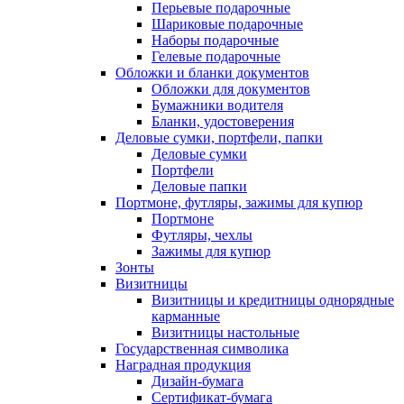
Перьевые подарочные
Шариковые подарочные
Наборы подарочные
Гелевые подарочные
Обложки и бланки документов
Обложки для документов
Бумажники водителя
Бланки, удостоверения
Деловые сумки, портфели, папки
Деловые сумки
Портфели
Деловые папки
Портмоне, футляры, зажимы для купюр
Портмоне
Футляры, чехлы
Зажимы для купюр
Зонты
Визитницы
Визитницы и кредитницы однорядные
карманные
Визитницы настольные
Государственная символика
Наградная продукция
Дизайн-бумага
Сертификат-бумага