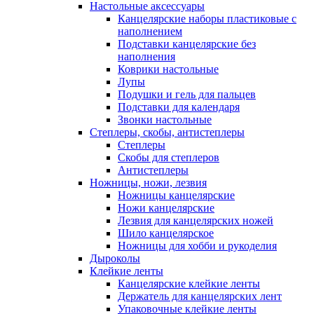
Настольные аксессуары
Канцелярские наборы пластиковые с
наполнением
Подставки канцелярские без
наполнения
Коврики настольные
Лупы
Подушки и гель для пальцев
Подставки для календаря
Звонки настольные
Степлеры, скобы, антистеплеры
Степлеры
Скобы для степлеров
Антистеплеры
Ножницы, ножи, лезвия
Ножницы канцелярские
Ножи канцелярские
Лезвия для канцелярских ножей
Шило канцелярское
Ножницы для хобби и рукоделия
Дыроколы
Клейкие ленты
Канцелярские клейкие ленты
Держатель для канцелярских лент
Упаковочные клейкие ленты