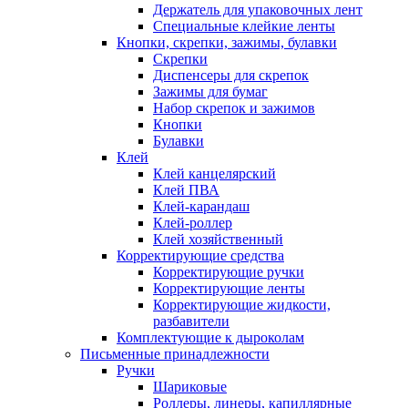
Держатель для упаковочных лент
Специальные клейкие ленты
Кнопки, скрепки, зажимы, булавки
Скрепки
Диспенсеры для скрепок
Зажимы для бумаг
Набор скрепок и зажимов
Кнопки
Булавки
Клей
Клей канцелярский
Клей ПВА
Клей-карандаш
Клей-роллер
Клей хозяйственный
Корректирующие средства
Корректирующие ручки
Корректирующие ленты
Корректирующие жидкости,
разбавители
Комплектующие к дыроколам
Письменные принадлежности
Ручки
Шариковые
Роллеры, линеры, капиллярные