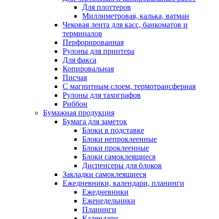
Для плоттеров
Миллиметровая, калька, ватман
Чековая лента для касс, банкоматов и
терминалов
Перфорированная
Рулоны для принтера
Для факса
Копировальная
Писчая
С магнитным слоем, термотрансферная
Рулоны для тахографов
Риббон
Бумажная продукция
Бумага для заметок
Блоки в подставке
Блоки непроклеенные
Блоки проклеенные
Блоки самоклеящиеся
Диспенсеры для блоков
Закладки самоклеящиеся
Ежедневники, календари, планинги
Ежедневники
Еженедельники
Планинги
Календари