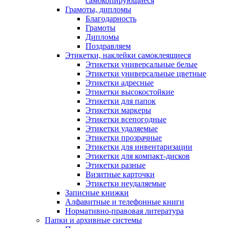
самокопирующиеся
Грамоты, дипломы
Благодарность
Грамоты
Дипломы
Поздравляем
Этикетки, наклейки самоклеящиеся
Этикетки универсальные белые
Этикетки универсальные цветные
Этикетки адресные
Этикетки высокостойкие
Этикетки для папок
Этикетки маркеры
Этикетки всепогодные
Этикетки удаляемые
Этикетки прозрачные
Этикетки для инвентаризации
Этикетки для компакт-дисков
Этикетки разные
Визитные карточки
Этикетки неудаляемые
Записные книжки
Алфавитные и телефонные книги
Нормативно-правовая литература
Папки и архивные системы