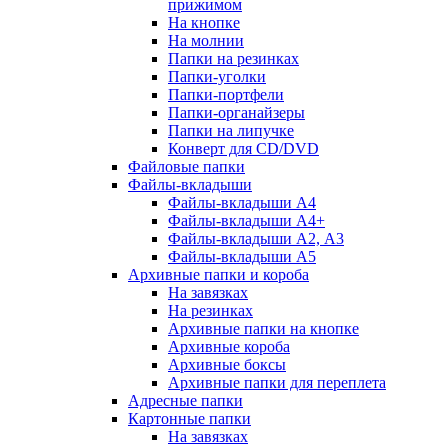
прижимом
На кнопке
На молнии
Папки на резинках
Папки-уголки
Папки-портфели
Папки-органайзеры
Папки на липучке
Конверт для CD/DVD
Файловые папки
Файлы-вкладыши
Файлы-вкладыши А4
Файлы-вкладыши А4+
Файлы-вкладыши А2, А3
Файлы-вкладыши А5
Архивные папки и короба
На завязках
На резинках
Архивные папки на кнопке
Архивные короба
Архивные боксы
Архивные папки для переплета
Адресные папки
Картонные папки
На завязках