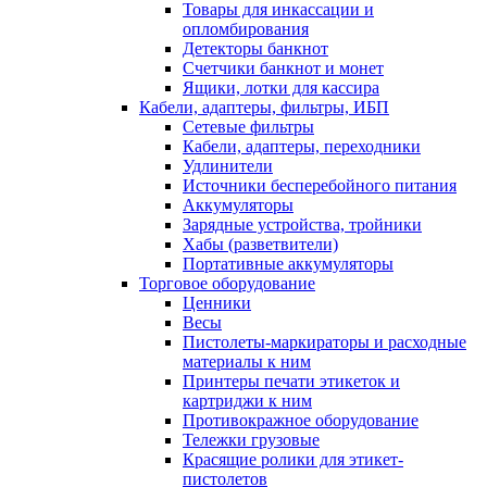
Товары для инкассации и
опломбирования
Детекторы банкнот
Счетчики банкнот и монет
Ящики, лотки для кассира
Кабели, адаптеры, фильтры, ИБП
Сетевые фильтры
Кабели, адаптеры, переходники
Удлинители
Источники бесперебойного питания
Аккумуляторы
Зарядные устройства, тройники
Хабы (разветвители)
Портативные аккумуляторы
Торговое оборудование
Ценники
Весы
Пистолеты-маркираторы и расходные
материалы к ним
Принтеры печати этикеток и
картриджи к ним
Противокражное оборудование
Тележки грузовые
Красящие ролики для этикет-
пистолетов