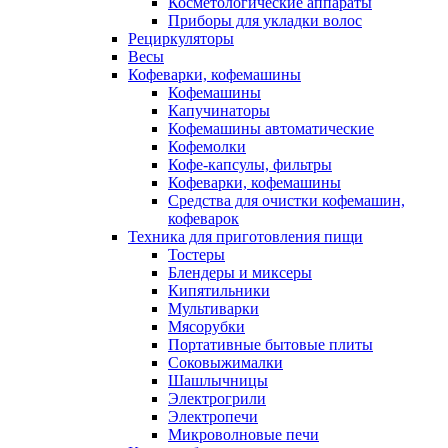
Косметологические аппараты
Приборы для укладки волос
Рециркуляторы
Весы
Кофеварки, кофемашины
Кофемашины
Капучинаторы
Кофемашины автоматические
Кофемолки
Кофе-капсулы, фильтры
Кофеварки, кофемашины
Средства для очистки кофемашин,
кофеварок
Техника для приготовления пищи
Тостеры
Блендеры и миксеры
Кипятильники
Мультиварки
Мясорубки
Портативные бытовые плиты
Соковыжималки
Шашлычницы
Электрогрили
Электропечи
Микроволновые печи