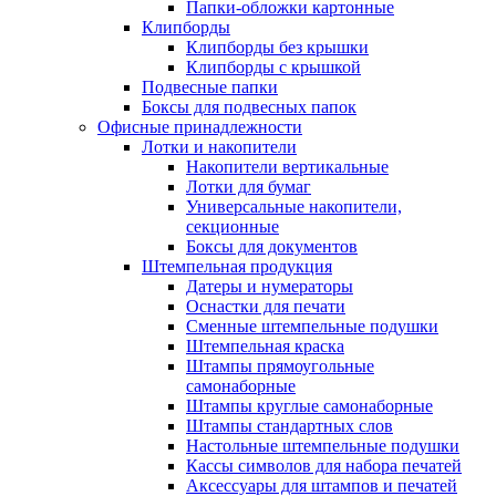
Папки-обложки картонные
Клипборды
Клипборды без крышки
Клипборды с крышкой
Подвесные папки
Боксы для подвесных папок
Офисные принадлежности
Лотки и накопители
Накопители вертикальные
Лотки для бумаг
Универсальные накопители,
секционные
Боксы для документов
Штемпельная продукция
Датеры и нумераторы
Оснастки для печати
Сменные штемпельные подушки
Штемпельная краска
Штампы прямоугольные
самонаборные
Штампы круглые самонаборные
Штампы стандартных слов
Настольные штемпельные подушки
Кассы символов для набора печатей
Аксессуары для штампов и печатей