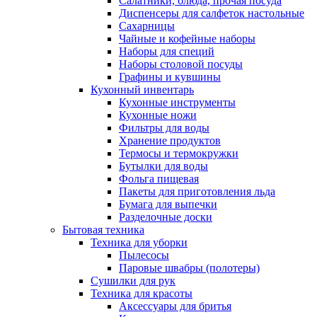
Салатники, блюда, прочая посуда
Диспенсеры для салфеток настольные
Сахарницы
Чайные и кофейные наборы
Наборы для специй
Наборы столовой посуды
Графины и кувшины
Кухонный инвентарь
Кухонные инструменты
Кухонные ножи
Фильтры для воды
Хранение продуктов
Термосы и термокружки
Бутылки для воды
Фольга пищевая
Пакеты для приготовления льда
Бумага для выпечки
Разделочные доски
Бытовая техника
Техника для уборки
Пылесосы
Паровые швабры (полотеры)
Сушилки для рук
Техника для красоты
Аксессуары для бритья