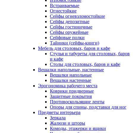
Взломостойкие
Встраиваемые
Огнестойкие
Сейфы огневзломостойкие
Сейфы депозитные
Сейфы гостиничные
Сейфы оружейные
Сейфовые полки
Тайники (сейфы-книги)
Мебель для столовых, баров и кафе
Стулья и табуреты для столовых, баров
и кафе
Столы для столовых, баров и кафе
Вешалки напольные, настенные
Вешалки напольные
Вешалки настенные
Эрогономика рабочего места
Коврики придверные
Защитные покрытия
Противоскользящие ленты
Опоры для спины, подставки для ног
Предметы интерьера
Зеркала
Жалюзи и шторы
Комоды, этажерки и ящики