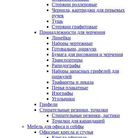
Стержни роллеровые
Чернила, картриджи для перьевых
ручек
Тушь
Стержни графитовые
Принадлежности для черчения
Линейки
Наборы чертежные
Готовальни, циркули
Бумага для рисования и черчения
Транспортиры
Рапидографы
Наборы запасных грифелей для
циркулей
Трафареты и лекала
Перья плакатные
Изографы
Угольники
Грифели
Стирательные резинки, точилки
Стирательные резинки, ластики
Точилки для карандашей
Мебель для офиса и сейфы
Офисные кресла и стулья
Кресла офисные