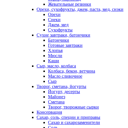
Жевательные резинки
Орехи, сухофрукты, джем, паста, мед, снэки
Орехи
Снеки
Джем, мед
Сухофрукты
Сухие завтраки, батончики
Батончики
Готовые завтраки
Хлопья
Мюсли
Каши
Сыр, масло, колбаса
Колбаса, бекон, ветчина
Масло сливочное
Сыр
Творог, сметана, йогурты
Йогурт, десерты
Майонез
Сметана
Творог, творожные сырки
Консервация
Сахар, соль, специи и приправы
Сахар и сахарозаменители
Соль