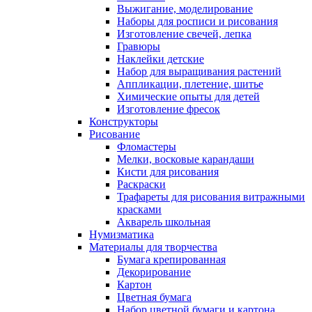
Выжигание, моделирование
Наборы для росписи и рисования
Изготовление свечей, лепка
Гравюры
Наклейки детские
Набор для выращивания растений
Аппликации, плетение, шитье
Химические опыты для детей
Изготовление фресок
Конструкторы
Рисование
Фломастеры
Мелки, восковые карандаши
Кисти для рисования
Раскраски
Трафареты для рисования витражными
красками
Акварель школьная
Нумизматика
Материалы для творчества
Бумага крепированная
Декорирование
Картон
Цветная бумага
Набор цветной бумаги и картона