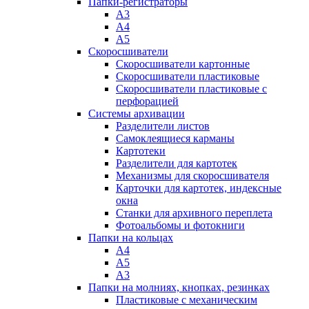
Папки-регистраторы
А3
А4
А5
Скоросшиватели
Скоросшиватели картонные
Скоросшиватели пластиковые
Скоросшиватели пластиковые с
перфорацией
Системы архивации
Разделители листов
Самоклеящиеся карманы
Картотеки
Разделители для картотек
Механизмы для скоросшивателя
Карточки для картотек, индексные
окна
Станки для архивного переплета
Фотоальбомы и фотокниги
Папки на кольцах
А4
А5
А3
Папки на молниях, кнопках, резинках
Пластиковые с механическим