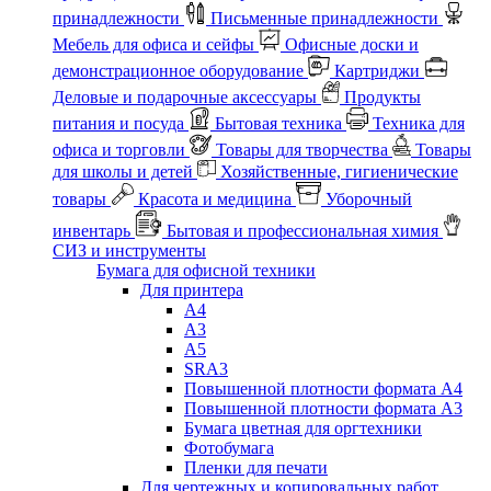
принадлежности
Письменные принадлежности
Мебель для офиса и сейфы
Офисные доски и
демонстрационное оборудование
Картриджи
Деловые и подарочные аксессуары
Продукты
питания и посуда
Бытовая техника
Техника для
офиса и торговли
Товары для творчества
Товары
для школы и детей
Хозяйственные, гигиенические
товары
Красота и медицина
Уборочный
инвентарь
Бытовая и профессиональная химия
СИЗ и инструменты
Бумага для офисной техники
Для принтера
А4
А3
А5
SRA3
Повышенной плотности формата А4
Повышенной плотности формата А3
Бумага цветная для оргтехники
Фотобумага
Пленки для печати
Для чертежных и копировальных работ