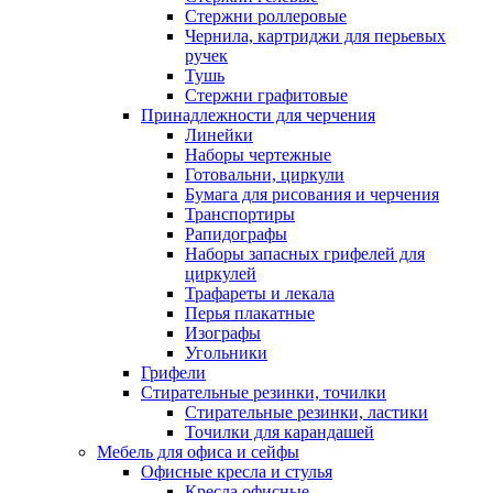
Стержни роллеровые
Чернила, картриджи для перьевых
ручек
Тушь
Стержни графитовые
Принадлежности для черчения
Линейки
Наборы чертежные
Готовальни, циркули
Бумага для рисования и черчения
Транспортиры
Рапидографы
Наборы запасных грифелей для
циркулей
Трафареты и лекала
Перья плакатные
Изографы
Угольники
Грифели
Стирательные резинки, точилки
Стирательные резинки, ластики
Точилки для карандашей
Мебель для офиса и сейфы
Офисные кресла и стулья
Кресла офисные