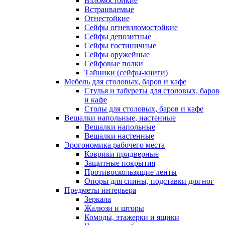
Взломостойкие
Встраиваемые
Огнестойкие
Сейфы огневзломостойкие
Сейфы депозитные
Сейфы гостиничные
Сейфы оружейные
Сейфовые полки
Тайники (сейфы-книги)
Мебель для столовых, баров и кафе
Стулья и табуреты для столовых, баров
и кафе
Столы для столовых, баров и кафе
Вешалки напольные, настенные
Вешалки напольные
Вешалки настенные
Эрогономика рабочего места
Коврики придверные
Защитные покрытия
Противоскользящие ленты
Опоры для спины, подставки для ног
Предметы интерьера
Зеркала
Жалюзи и шторы
Комоды, этажерки и ящики