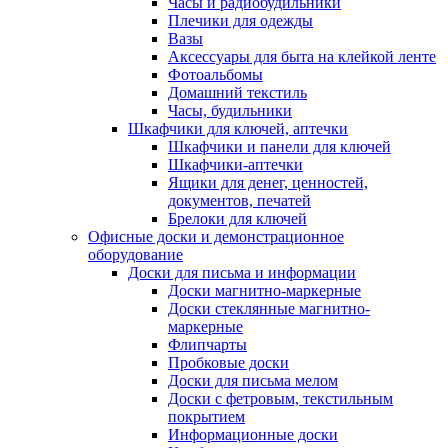
Часы и радиобудильники
Плечики для одежды
Вазы
Аксессуары для быта на клейкой ленте
Фотоальбомы
Домашний текстиль
Часы, будильники
Шкафчики для ключей, аптечки
Шкафчики и панели для ключей
Шкафчики-аптечки
Ящики для денег, ценностей,
документов, печатей
Брелоки для ключей
Офисные доски и демонстрационное
оборудование
Доски для письма и информации
Доски магнитно-маркерные
Доски стеклянные магнитно-
маркерные
Флипчарты
Пробковые доски
Доски для письма мелом
Доски с фетровым, текстильным
покрытием
Информационные доски