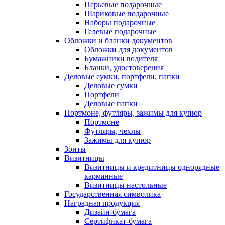
Перьевые подарочные
Шариковые подарочные
Наборы подарочные
Гелевые подарочные
Обложки и бланки документов
Обложки для документов
Бумажники водителя
Бланки, удостоверения
Деловые сумки, портфели, папки
Деловые сумки
Портфели
Деловые папки
Портмоне, футляры, зажимы для купюр
Портмоне
Футляры, чехлы
Зажимы для купюр
Зонты
Визитницы
Визитницы и кредитницы однорядные
карманные
Визитницы настольные
Государственная символика
Наградная продукция
Дизайн-бумага
Сертификат-бумага