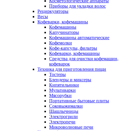
Косметологические аппараты
Приборы для укладки волос
Рециркуляторы
Весы
Кофеварки, кофемашины
Кофемашины
Капучинаторы
Кофемашины автоматические
Кофемолки
Кофе-капсулы, фильтры
Кофеварки, кофемашины
Средства для очистки кофемашин,
кофеварок
Техника для приготовления пищи
Тостеры
Блендеры и миксеры
Кипятильники
Мультиварки
Мясорубки
Портативные бытовые плиты
Соковыжималки
Шашлычницы
Электрогрили
Электропечи
Микроволновые печи