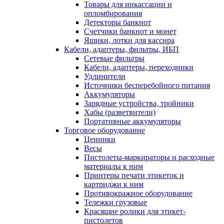
Товары для инкассации и
опломбирования
Детекторы банкнот
Счетчики банкнот и монет
Ящики, лотки для кассира
Кабели, адаптеры, фильтры, ИБП
Сетевые фильтры
Кабели, адаптеры, переходники
Удлинители
Источники бесперебойного питания
Аккумуляторы
Зарядные устройства, тройники
Хабы (разветвители)
Портативные аккумуляторы
Торговое оборудование
Ценники
Весы
Пистолеты-маркираторы и расходные
материалы к ним
Принтеры печати этикеток и
картриджи к ним
Противокражное оборудование
Тележки грузовые
Красящие ролики для этикет-
пистолетов