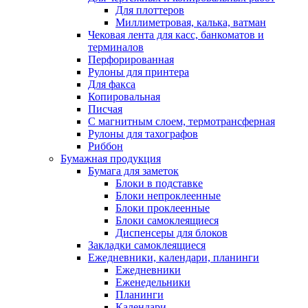
Для плоттеров
Миллиметровая, калька, ватман
Чековая лента для касс, банкоматов и
терминалов
Перфорированная
Рулоны для принтера
Для факса
Копировальная
Писчая
С магнитным слоем, термотрансферная
Рулоны для тахографов
Риббон
Бумажная продукция
Бумага для заметок
Блоки в подставке
Блоки непроклеенные
Блоки проклеенные
Блоки самоклеящиеся
Диспенсеры для блоков
Закладки самоклеящиеся
Ежедневники, календари, планинги
Ежедневники
Еженедельники
Планинги
Календари