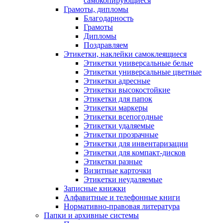
самокопирующиеся
Грамоты, дипломы
Благодарность
Грамоты
Дипломы
Поздравляем
Этикетки, наклейки самоклеящиеся
Этикетки универсальные белые
Этикетки универсальные цветные
Этикетки адресные
Этикетки высокостойкие
Этикетки для папок
Этикетки маркеры
Этикетки всепогодные
Этикетки удаляемые
Этикетки прозрачные
Этикетки для инвентаризации
Этикетки для компакт-дисков
Этикетки разные
Визитные карточки
Этикетки неудаляемые
Записные книжки
Алфавитные и телефонные книги
Нормативно-правовая литература
Папки и архивные системы