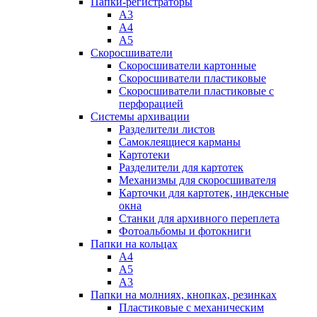
Папки-регистраторы
А3
А4
А5
Скоросшиватели
Скоросшиватели картонные
Скоросшиватели пластиковые
Скоросшиватели пластиковые с
перфорацией
Системы архивации
Разделители листов
Самоклеящиеся карманы
Картотеки
Разделители для картотек
Механизмы для скоросшивателя
Карточки для картотек, индексные
окна
Станки для архивного переплета
Фотоальбомы и фотокниги
Папки на кольцах
А4
А5
А3
Папки на молниях, кнопках, резинках
Пластиковые с механическим