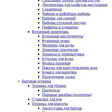
Салатники, блюда, прочая посуда
Диспенсеры для салфеток настольные
Сахарницы
Чайные и кофейные наборы
Наборы для специй
Наборы столовой посуды
Графины и кувшины
Кухонный инвентарь
Кухонные инструменты
Кухонные ножи
Фильтры для воды
Хранение продуктов
Термосы и термокружки
Бутылки для воды
Фольга пищевая
Пакеты для приготовления льда
Бумага для выпечки
Разделочные доски
Бытовая техника
Техника для уборки
Пылесосы
Паровые швабры (полотеры)
Сушилки для рук
Техника для красоты
Аксессуары для бритья