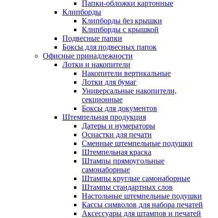
Папки-обложки картонные
Клипборды
Клипборды без крышки
Клипборды с крышкой
Подвесные папки
Боксы для подвесных папок
Офисные принадлежности
Лотки и накопители
Накопители вертикальные
Лотки для бумаг
Универсальные накопители,
секционные
Боксы для документов
Штемпельная продукция
Датеры и нумераторы
Оснастки для печати
Сменные штемпельные подушки
Штемпельная краска
Штампы прямоугольные
самонаборные
Штампы круглые самонаборные
Штампы стандартных слов
Настольные штемпельные подушки
Кассы символов для набора печатей
Аксессуары для штампов и печатей