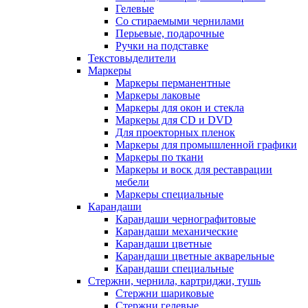
Гелевые
Со стираемыми чернилами
Перьевые, подарочные
Ручки на подставке
Текстовыделители
Маркеры
Маркеры перманентные
Маркеры лаковые
Маркеры для окон и стекла
Маркеры для CD и DVD
Для проекторных пленок
Маркеры для промышленной графики
Маркеры по ткани
Маркеры и воск для реставрации
мебели
Маркеры специальные
Карандаши
Карандаши чернографитовые
Карандаши механические
Карандаши цветные
Карандаши цветные акварельные
Карандаши специальные
Стержни, чернила, картриджи, тушь
Стержни шариковые
Стержни гелевые