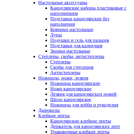
Настольные аксессуары
Канцелярские наборы пластиковые с
наполнением
Подставки канцелярские без
наполнения
Коврики настольные
Лупы
Подушки и гель для пальцев
Подставки для календаря
Звонки настольные
Степлеры, скобы, антистеплеры
Степлеры
Скобы для степлеров
Антистеплеры
Ножницы, ножи, лезвия
Ножницы канцелярские
Ножи канцелярские
Лезвия для канцелярских ножей
Шило канцелярское
Ножницы для хобби и рукоделия
Дыроколы
Клейкие ленты
Канцелярские клейкие ленты
Держатель для канцелярских лент
Упаковочные клейкие ленты