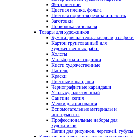
Фетр цветной
Цветная пленка, фольга
Цветная пористая резина и пластик
Заготовки
Проволока синельная
Товары для художников
Бумага для пастели, акварели, графики
Картон грунтованный для
художественных работ
Холсты
Мольберты и этюдники
Кисти художественные
Пастель
Краски
Цветные карандаши
Чернографитные карандаши
Уголь художественный
Сангина, сепия
Мелки для рисования
Вспомогательные материалы и
инструменты
Профессиональные наборы для
художников
Папки для рисунков, чертежей, тубусы
Клеевые пистолеты и расходные материалы