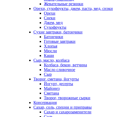
Жевательные резинки
Орехи, сухофрукты, джем, паста, мед, снэки
Орехи
Снеки
Джем, мед
Сухофрукты
Сухие завтраки, батончики
Батончики
Готовые завтраки
Хлопья
Мюсли
Каши
Сыр, масло, колбаса
Колбаса, бекон, ветчина
Масло сливочное
Сыр
Творог, сметана, йогурты
Йогурт, десерты
Майонез
Сметана
Творог, творожные сырки
Консервация
Сахар, соль, специи и приправы
Сахар и сахарозаменители
Соль