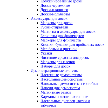
Комбинированные доски
Доски чертежные
Доски-планинги
Доски-мольберты
Аксессуары для досок
Маркеры для досок
Губки-стиратели
Магниты и аксессуары для досок
Блокноты для флипчартов
Маркеры для флипчарта
Кнопки, булавки для пробковых досок
Мел белый и цветной
Указки
Чистящие средства для досок
Маркеры для пленок
Наборы для досок
Демонстрационные системы
Настенные демосистемы
Настольные демосистемы
Напольные демосистемы и стойки
Панели для демосистем
Магнитные рамки
Карманы и лотки настенные
Настольные дисплеи, лотки и
таблички