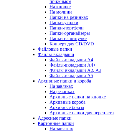
прижимом
На кнопке
На молнии
Папки на резинках
Папки-уголки
Папки-портфели
Папки-органайзеры
Папки на липучке
Конверт для CD/DVD
Файловые папки
Файлы-вкладыши
Файлы-вкладыши А4
Файлы-вкладыши А4+
Файлы-вкладыши А2, А3
Файлы-вкладыши А5
Архивные папки и короба
На завязках
На резинках
Архивные папки на кнопке
Архивные короба
Архивные боксы
Архивные папки для переплета
Адресные папки
Картонные папки
На завязках