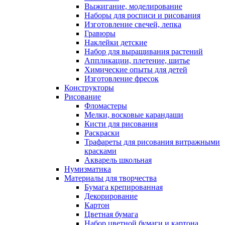
Выжигание, моделирование
Наборы для росписи и рисования
Изготовление свечей, лепка
Гравюры
Наклейки детские
Набор для выращивания растений
Аппликации, плетение, шитье
Химические опыты для детей
Изготовление фресок
Конструкторы
Рисование
Фломастеры
Мелки, восковые карандаши
Кисти для рисования
Раскраски
Трафареты для рисования витражными
красками
Акварель школьная
Нумизматика
Материалы для творчества
Бумага крепированная
Декорирование
Картон
Цветная бумага
Набор цветной бумаги и картона