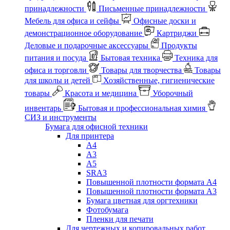
принадлежности
Письменные принадлежности
Мебель для офиса и сейфы
Офисные доски и
демонстрационное оборудование
Картриджи
Деловые и подарочные аксессуары
Продукты
питания и посуда
Бытовая техника
Техника для
офиса и торговли
Товары для творчества
Товары
для школы и детей
Хозяйственные, гигиенические
товары
Красота и медицина
Уборочный
инвентарь
Бытовая и профессиональная химия
СИЗ и инструменты
Бумага для офисной техники
Для принтера
А4
А3
А5
SRA3
Повышенной плотности формата А4
Повышенной плотности формата А3
Бумага цветная для оргтехники
Фотобумага
Пленки для печати
Для чертежных и копировальных работ