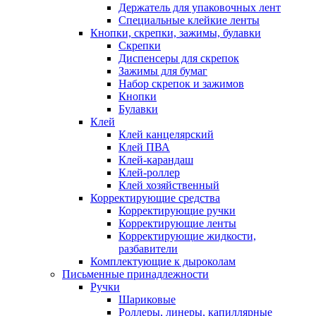
Держатель для упаковочных лент
Специальные клейкие ленты
Кнопки, скрепки, зажимы, булавки
Скрепки
Диспенсеры для скрепок
Зажимы для бумаг
Набор скрепок и зажимов
Кнопки
Булавки
Клей
Клей канцелярский
Клей ПВА
Клей-карандаш
Клей-роллер
Клей хозяйственный
Корректирующие средства
Корректирующие ручки
Корректирующие ленты
Корректирующие жидкости,
разбавители
Комплектующие к дыроколам
Письменные принадлежности
Ручки
Шариковые
Роллеры, линеры, капиллярные