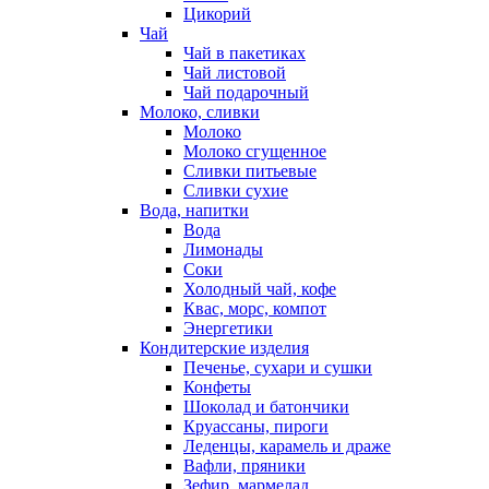
Цикорий
Чай
Чай в пакетиках
Чай листовой
Чай подарочный
Молоко, сливки
Молоко
Молоко сгущенное
Сливки питьевые
Сливки сухие
Вода, напитки
Вода
Лимонады
Соки
Холодный чай, кофе
Квас, морс, компот
Энергетики
Кондитерские изделия
Печенье, сухари и сушки
Конфеты
Шоколад и батончики
Круассаны, пироги
Леденцы, карамель и драже
Вафли, пряники
Зефир, мармелад