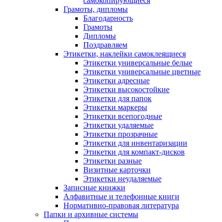
самокопирующиеся
Грамоты, дипломы
Благодарность
Грамоты
Дипломы
Поздравляем
Этикетки, наклейки самоклеящиеся
Этикетки универсальные белые
Этикетки универсальные цветные
Этикетки адресные
Этикетки высокостойкие
Этикетки для папок
Этикетки маркеры
Этикетки всепогодные
Этикетки удаляемые
Этикетки прозрачные
Этикетки для инвентаризации
Этикетки для компакт-дисков
Этикетки разные
Визитные карточки
Этикетки неудаляемые
Записные книжки
Алфавитные и телефонные книги
Нормативно-правовая литература
Папки и архивные системы