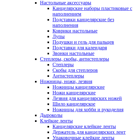
Настольные аксессуары
Канцелярские наборы пластиковые с
наполнением
Подставки канцелярские без
наполнения
Коврики настольные
Лупы
Подушки и гель для пальцев
Подставки для календаря
Звонки настольные
Степлеры, скобы, антистеплеры
Степлеры
Скобы для степлеров
Антистеплеры
Ножницы, ножи, лезвия
Ножницы канцелярские
Ножи канцелярские
Лезвия для канцелярских ножей
Шило канцелярское
Ножницы для хобби и рукоделия
Дыроколы
Клейкие ленты
Канцелярские клейкие ленты
Держатель для канцелярских лент
Упаковочные клейкие ленты