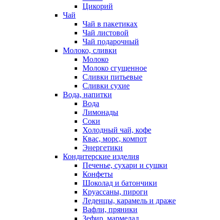
Цикорий
Чай
Чай в пакетиках
Чай листовой
Чай подарочный
Молоко, сливки
Молоко
Молоко сгущенное
Сливки питьевые
Сливки сухие
Вода, напитки
Вода
Лимонады
Соки
Холодный чай, кофе
Квас, морс, компот
Энергетики
Кондитерские изделия
Печенье, сухари и сушки
Конфеты
Шоколад и батончики
Круассаны, пироги
Леденцы, карамель и драже
Вафли, пряники
Зефир, мармелад