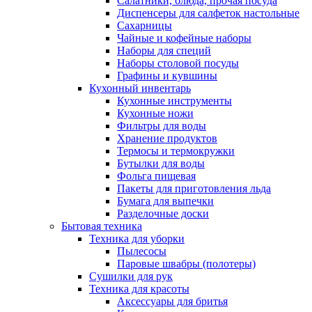
Салатники, блюда, прочая посуда
Диспенсеры для салфеток настольные
Сахарницы
Чайные и кофейные наборы
Наборы для специй
Наборы столовой посуды
Графины и кувшины
Кухонный инвентарь
Кухонные инструменты
Кухонные ножи
Фильтры для воды
Хранение продуктов
Термосы и термокружки
Бутылки для воды
Фольга пищевая
Пакеты для приготовления льда
Бумага для выпечки
Разделочные доски
Бытовая техника
Техника для уборки
Пылесосы
Паровые швабры (полотеры)
Сушилки для рук
Техника для красоты
Аксессуары для бритья