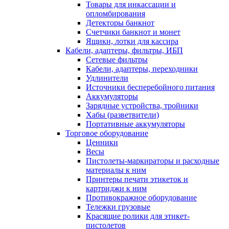
Товары для инкассации и
опломбирования
Детекторы банкнот
Счетчики банкнот и монет
Ящики, лотки для кассира
Кабели, адаптеры, фильтры, ИБП
Сетевые фильтры
Кабели, адаптеры, переходники
Удлинители
Источники бесперебойного питания
Аккумуляторы
Зарядные устройства, тройники
Хабы (разветвители)
Портативные аккумуляторы
Торговое оборудование
Ценники
Весы
Пистолеты-маркираторы и расходные
материалы к ним
Принтеры печати этикеток и
картриджи к ним
Противокражное оборудование
Тележки грузовые
Красящие ролики для этикет-
пистолетов