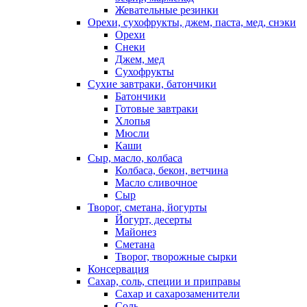
Жевательные резинки
Орехи, сухофрукты, джем, паста, мед, снэки
Орехи
Снеки
Джем, мед
Сухофрукты
Сухие завтраки, батончики
Батончики
Готовые завтраки
Хлопья
Мюсли
Каши
Сыр, масло, колбаса
Колбаса, бекон, ветчина
Масло сливочное
Сыр
Творог, сметана, йогурты
Йогурт, десерты
Майонез
Сметана
Творог, творожные сырки
Консервация
Сахар, соль, специи и приправы
Сахар и сахарозаменители
Соль