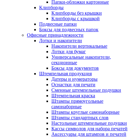
Папки-обложки картонные
Клипборды
Клипборды без крышки
Клипборды с крышкой
Подвесные папки
Боксы для подвесных папок
Офисные принадлежности
Лотки и накопители
Накопители вертикальные
Лотки для бумаг
Универсальные накопители,
секционные
Боксы для документов
Штемпельная продукция
Датеры и нумераторы
Оснастки для печати
Сменные штемпельные подушки
Штемпельная краска
Штампы прямоугольные
самонаборные
Штампы круглые самонаборные
Штампы стандартных слов
Настольные штемпельные подушки
Кассы символов для набора печатей
Аксессуары для штампов и печатей