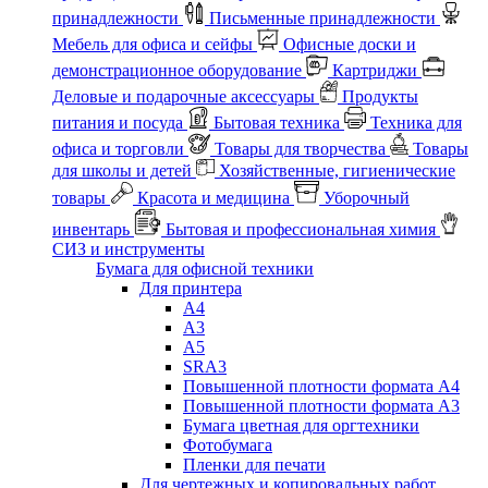
принадлежности
Письменные принадлежности
Мебель для офиса и сейфы
Офисные доски и
демонстрационное оборудование
Картриджи
Деловые и подарочные аксессуары
Продукты
питания и посуда
Бытовая техника
Техника для
офиса и торговли
Товары для творчества
Товары
для школы и детей
Хозяйственные, гигиенические
товары
Красота и медицина
Уборочный
инвентарь
Бытовая и профессиональная химия
СИЗ и инструменты
Бумага для офисной техники
Для принтера
А4
А3
А5
SRA3
Повышенной плотности формата А4
Повышенной плотности формата А3
Бумага цветная для оргтехники
Фотобумага
Пленки для печати
Для чертежных и копировальных работ