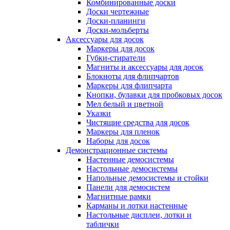
Комбинированные доски
Доски чертежные
Доски-планинги
Доски-мольберты
Аксессуары для досок
Маркеры для досок
Губки-стиратели
Магниты и аксессуары для досок
Блокноты для флипчартов
Маркеры для флипчарта
Кнопки, булавки для пробковых досок
Мел белый и цветной
Указки
Чистящие средства для досок
Маркеры для пленок
Наборы для досок
Демонстрационные системы
Настенные демосистемы
Настольные демосистемы
Напольные демосистемы и стойки
Панели для демосистем
Магнитные рамки
Карманы и лотки настенные
Настольные дисплеи, лотки и
таблички