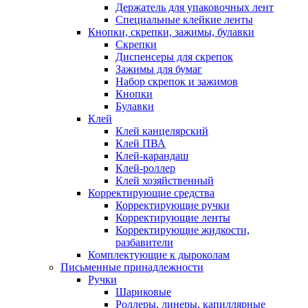
Держатель для упаковочных лент
Специальные клейкие ленты
Кнопки, скрепки, зажимы, булавки
Скрепки
Диспенсеры для скрепок
Зажимы для бумаг
Набор скрепок и зажимов
Кнопки
Булавки
Клей
Клей канцелярский
Клей ПВА
Клей-карандаш
Клей-роллер
Клей хозяйственный
Корректирующие средства
Корректирующие ручки
Корректирующие ленты
Корректирующие жидкости,
разбавители
Комплектующие к дыроколам
Письменные принадлежности
Ручки
Шариковые
Роллеры, линеры, капиллярные