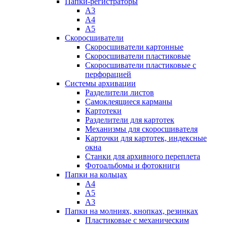
Папки-регистраторы
А3
А4
А5
Скоросшиватели
Скоросшиватели картонные
Скоросшиватели пластиковые
Скоросшиватели пластиковые с
перфорацией
Системы архивации
Разделители листов
Самоклеящиеся карманы
Картотеки
Разделители для картотек
Механизмы для скоросшивателя
Карточки для картотек, индексные
окна
Станки для архивного переплета
Фотоальбомы и фотокниги
Папки на кольцах
А4
А5
А3
Папки на молниях, кнопках, резинках
Пластиковые с механическим