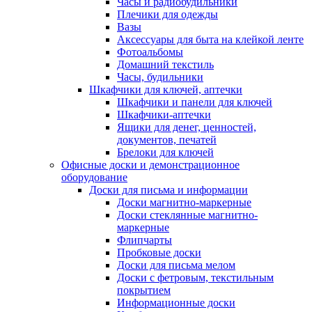
Часы и радиобудильники
Плечики для одежды
Вазы
Аксессуары для быта на клейкой ленте
Фотоальбомы
Домашний текстиль
Часы, будильники
Шкафчики для ключей, аптечки
Шкафчики и панели для ключей
Шкафчики-аптечки
Ящики для денег, ценностей,
документов, печатей
Брелоки для ключей
Офисные доски и демонстрационное
оборудование
Доски для письма и информации
Доски магнитно-маркерные
Доски стеклянные магнитно-
маркерные
Флипчарты
Пробковые доски
Доски для письма мелом
Доски с фетровым, текстильным
покрытием
Информационные доски