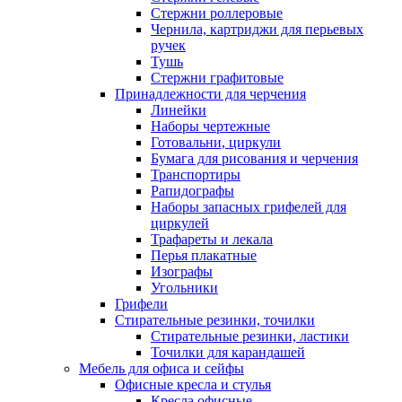
Стержни роллеровые
Чернила, картриджи для перьевых
ручек
Тушь
Стержни графитовые
Принадлежности для черчения
Линейки
Наборы чертежные
Готовальни, циркули
Бумага для рисования и черчения
Транспортиры
Рапидографы
Наборы запасных грифелей для
циркулей
Трафареты и лекала
Перья плакатные
Изографы
Угольники
Грифели
Стирательные резинки, точилки
Стирательные резинки, ластики
Точилки для карандашей
Мебель для офиса и сейфы
Офисные кресла и стулья
Кресла офисные