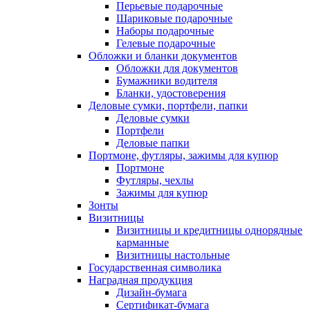
Перьевые подарочные
Шариковые подарочные
Наборы подарочные
Гелевые подарочные
Обложки и бланки документов
Обложки для документов
Бумажники водителя
Бланки, удостоверения
Деловые сумки, портфели, папки
Деловые сумки
Портфели
Деловые папки
Портмоне, футляры, зажимы для купюр
Портмоне
Футляры, чехлы
Зажимы для купюр
Зонты
Визитницы
Визитницы и кредитницы однорядные
карманные
Визитницы настольные
Государственная символика
Наградная продукция
Дизайн-бумага
Сертификат-бумага