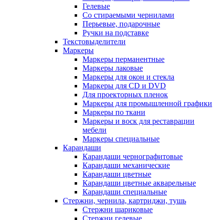
Гелевые
Со стираемыми чернилами
Перьевые, подарочные
Ручки на подставке
Текстовыделители
Маркеры
Маркеры перманентные
Маркеры лаковые
Маркеры для окон и стекла
Маркеры для CD и DVD
Для проекторных пленок
Маркеры для промышленной графики
Маркеры по ткани
Маркеры и воск для реставрации
мебели
Маркеры специальные
Карандаши
Карандаши чернографитовые
Карандаши механические
Карандаши цветные
Карандаши цветные акварельные
Карандаши специальные
Стержни, чернила, картриджи, тушь
Стержни шариковые
Стержни гелевые