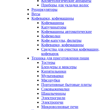
Косметологические аппараты
Приборы для укладки волос
Рециркуляторы
Весы
Кофеварки, кофемашины
Кофемашины
Капучинаторы
Кофемашины автоматические
Кофемолки
Кофе-капсулы, фильтры
Кофеварки, кофемашины
Средства для очистки кофемашин,
кофеварок
Техника для приготовления пищи
Тостеры
Блендеры и миксеры
Кипятильники
Мультиварки
Мясорубки
Портативные бытовые плиты
Соковыжималки
Шашлычницы
Электрогрили
Электропечи
Микроволновые печи