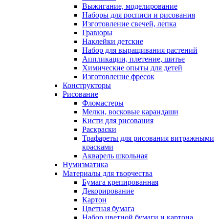
Выжигание, моделирование
Наборы для росписи и рисования
Изготовление свечей, лепка
Гравюры
Наклейки детские
Набор для выращивания растений
Аппликации, плетение, шитье
Химические опыты для детей
Изготовление фресок
Конструкторы
Рисование
Фломастеры
Мелки, восковые карандаши
Кисти для рисования
Раскраски
Трафареты для рисования витражными
красками
Акварель школьная
Нумизматика
Материалы для творчества
Бумага крепированная
Декорирование
Картон
Цветная бумага
Набор цветной бумаги и картона