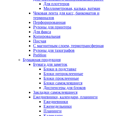
Для плоттеров
Миллиметровая, калька, ватман
Чековая лента для касс, банкоматов и
терминалов
Перфорированная
Рулоны для принтера
Для факса
Копировальная
Писчая
С магнитным слоем, термотрансферная
Рулоны для тахографов
Риббон
Бумажная продукция
Бумага для заметок
Блоки в подставке
Блоки непроклеенные
Блоки проклеенные
Блоки самоклеящиеся
Диспенсеры для блоков
Закладки самоклеящиеся
Ежедневники, календари, планинги
Ежедневники
Еженедельники
Планинги
Календари