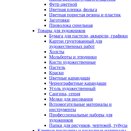
Фетр цветной
Цветная пленка, фольга
Цветная пористая резина и пластик
Заготовки
Проволока синельная
Товары для художников
Бумага для пастели, акварели, графики
Картон грунтованный для
художественных работ
Холсты
Мольберты и этюдники
Кисти художественные
Пастель
Краски
Цветные карандаши
Чернографитные карандаши
Уголь художественный
Сангина, сепия
Мелки для рисования
Вспомогательные материалы и
инструменты
Профессиональные наборы для
художников
Папки для рисунков, чертежей, тубусы
Клеевые пистолеты и расходные материалы