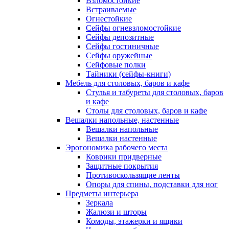
Взломостойкие
Встраиваемые
Огнестойкие
Сейфы огневзломостойкие
Сейфы депозитные
Сейфы гостиничные
Сейфы оружейные
Сейфовые полки
Тайники (сейфы-книги)
Мебель для столовых, баров и кафе
Стулья и табуреты для столовых, баров
и кафе
Столы для столовых, баров и кафе
Вешалки напольные, настенные
Вешалки напольные
Вешалки настенные
Эрогономика рабочего места
Коврики придверные
Защитные покрытия
Противоскользящие ленты
Опоры для спины, подставки для ног
Предметы интерьера
Зеркала
Жалюзи и шторы
Комоды, этажерки и ящики