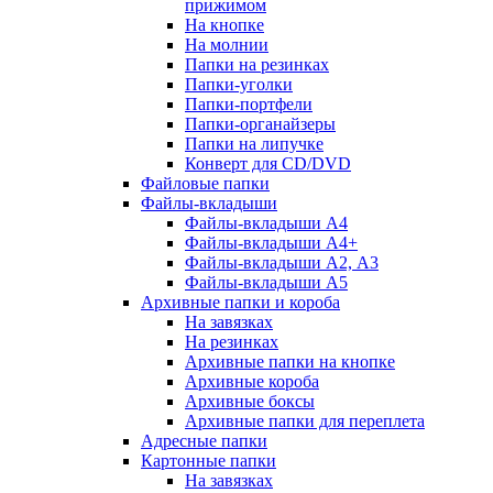
прижимом
На кнопке
На молнии
Папки на резинках
Папки-уголки
Папки-портфели
Папки-органайзеры
Папки на липучке
Конверт для CD/DVD
Файловые папки
Файлы-вкладыши
Файлы-вкладыши А4
Файлы-вкладыши А4+
Файлы-вкладыши А2, А3
Файлы-вкладыши А5
Архивные папки и короба
На завязках
На резинках
Архивные папки на кнопке
Архивные короба
Архивные боксы
Архивные папки для переплета
Адресные папки
Картонные папки
На завязках