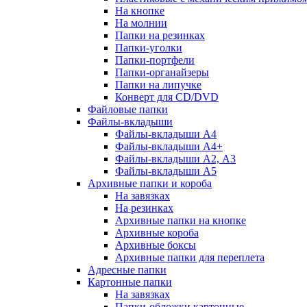
На кнопке
На молнии
Папки на резинках
Папки-уголки
Папки-портфели
Папки-органайзеры
Папки на липучке
Конверт для CD/DVD
Файловые папки
Файлы-вкладыши
Файлы-вкладыши А4
Файлы-вкладыши А4+
Файлы-вкладыши А2, А3
Файлы-вкладыши А5
Архивные папки и короба
На завязках
На резинках
Архивные папки на кнопке
Архивные короба
Архивные боксы
Архивные папки для переплета
Адресные папки
Картонные папки
На завязках
Папки-обложки картонные