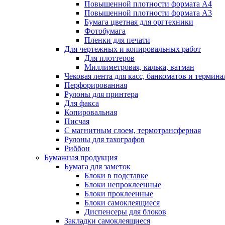
Повышенной плотности формата А4
Повышенной плотности формата А3
Бумага цветная для оргтехники
Фотобумага
Пленки для печати
Для чертежных и копировальных работ
Для плоттеров
Миллиметровая, калька, ватман
Чековая лента для касс, банкоматов и термина
Перфорированная
Рулоны для принтера
Для факса
Копировальная
Писчая
С магнитным слоем, термотрансферная
Рулоны для тахографов
Риббон
Бумажная продукция
Бумага для заметок
Блоки в подставке
Блоки непроклеенные
Блоки проклеенные
Блоки самоклеящиеся
Диспенсеры для блоков
Закладки самоклеящиеся