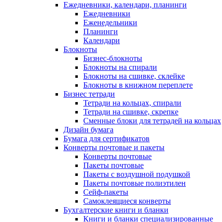
Ежедневники, календари, планинги
Ежедневники
Еженедельники
Планинги
Календари
Блокноты
Бизнес-блокноты
Блокноты на спирали
Блокноты на сшивке, склейке
Блокноты в книжном переплете
Бизнес тетради
Тетради на кольцах, спирали
Тетради на сшивке, скрепке
Сменные блоки для тетрадей на кольцах
Дизайн бумага
Бумага для сертификатов
Конверты почтовые и пакеты
Конверты почтовые
Пакеты почтовые
Пакеты с воздушной подушкой
Пакеты почтовые полиэтилен
Сейф-пакеты
Самоклеящиеся конверты
Бухгалтерские книги и бланки
Книги и бланки специализированные