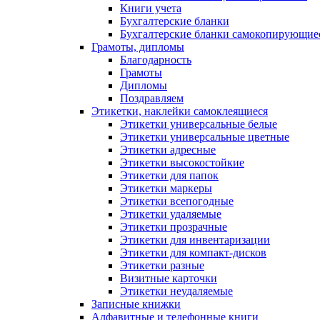
Книги учета
Бухгалтерские бланки
Бухгалтерские бланки самокопирующие
Грамоты, дипломы
Благодарность
Грамоты
Дипломы
Поздравляем
Этикетки, наклейки самоклеящиеся
Этикетки универсальные белые
Этикетки универсальные цветные
Этикетки адресные
Этикетки высокостойкие
Этикетки для папок
Этикетки маркеры
Этикетки всепогодные
Этикетки удаляемые
Этикетки прозрачные
Этикетки для инвентаризации
Этикетки для компакт-дисков
Этикетки разные
Визитные карточки
Этикетки неудаляемые
Записные книжки
Алфавитные и телефонные книги