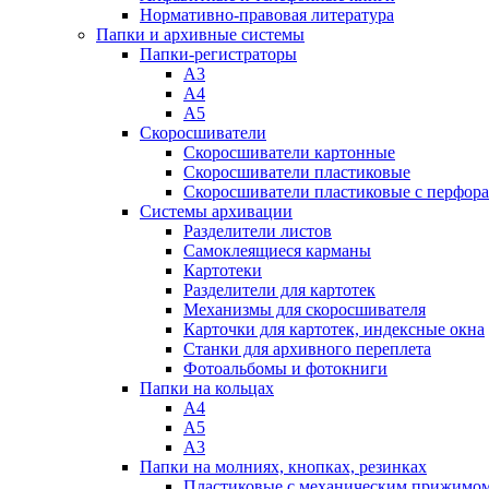
Нормативно-правовая литература
Папки и архивные системы
Папки-регистраторы
А3
А4
А5
Скоросшиватели
Скоросшиватели картонные
Скоросшиватели пластиковые
Скоросшиватели пластиковые с перфор
Системы архивации
Разделители листов
Самоклеящиеся карманы
Картотеки
Разделители для картотек
Механизмы для скоросшивателя
Карточки для картотек, индексные окна
Станки для архивного переплета
Фотоальбомы и фотокниги
Папки на кольцах
А4
А5
А3
Папки на молниях, кнопках, резинках
Пластиковые с механическим прижимо