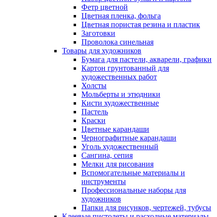
Фетр цветной
Цветная пленка, фольга
Цветная пористая резина и пластик
Заготовки
Проволока синельная
Товары для художников
Бумага для пастели, акварели, графики
Картон грунтованный для
художественных работ
Холсты
Мольберты и этюдники
Кисти художественные
Пастель
Краски
Цветные карандаши
Чернографитные карандаши
Уголь художественный
Сангина, сепия
Мелки для рисования
Вспомогательные материалы и
инструменты
Профессиональные наборы для
художников
Папки для рисунков, чертежей, тубусы
Клеевые пистолеты и расходные материалы