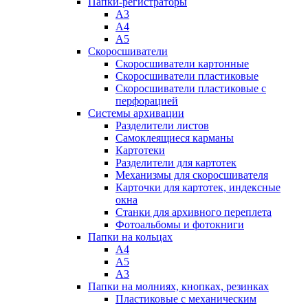
Папки-регистраторы
А3
А4
А5
Скоросшиватели
Скоросшиватели картонные
Скоросшиватели пластиковые
Скоросшиватели пластиковые с
перфорацией
Системы архивации
Разделители листов
Самоклеящиеся карманы
Картотеки
Разделители для картотек
Механизмы для скоросшивателя
Карточки для картотек, индексные
окна
Станки для архивного переплета
Фотоальбомы и фотокниги
Папки на кольцах
А4
А5
А3
Папки на молниях, кнопках, резинках
Пластиковые с механическим