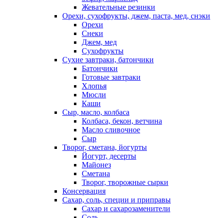
Жевательные резинки
Орехи, сухофрукты, джем, паста, мед, снэки
Орехи
Снеки
Джем, мед
Сухофрукты
Сухие завтраки, батончики
Батончики
Готовые завтраки
Хлопья
Мюсли
Каши
Сыр, масло, колбаса
Колбаса, бекон, ветчина
Масло сливочное
Сыр
Творог, сметана, йогурты
Йогурт, десерты
Майонез
Сметана
Творог, творожные сырки
Консервация
Сахар, соль, специи и приправы
Сахар и сахарозаменители
Соль