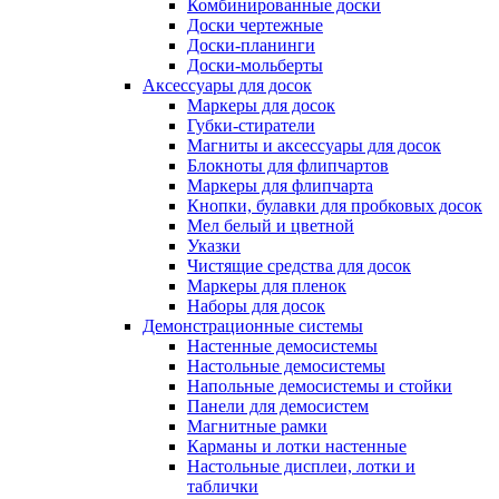
Комбинированные доски
Доски чертежные
Доски-планинги
Доски-мольберты
Аксессуары для досок
Маркеры для досок
Губки-стиратели
Магниты и аксессуары для досок
Блокноты для флипчартов
Маркеры для флипчарта
Кнопки, булавки для пробковых досок
Мел белый и цветной
Указки
Чистящие средства для досок
Маркеры для пленок
Наборы для досок
Демонстрационные системы
Настенные демосистемы
Настольные демосистемы
Напольные демосистемы и стойки
Панели для демосистем
Магнитные рамки
Карманы и лотки настенные
Настольные дисплеи, лотки и
таблички