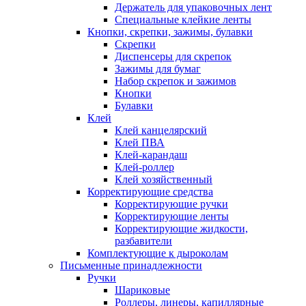
Держатель для упаковочных лент
Специальные клейкие ленты
Кнопки, скрепки, зажимы, булавки
Скрепки
Диспенсеры для скрепок
Зажимы для бумаг
Набор скрепок и зажимов
Кнопки
Булавки
Клей
Клей канцелярский
Клей ПВА
Клей-карандаш
Клей-роллер
Клей хозяйственный
Корректирующие средства
Корректирующие ручки
Корректирующие ленты
Корректирующие жидкости,
разбавители
Комплектующие к дыроколам
Письменные принадлежности
Ручки
Шариковые
Роллеры, линеры, капиллярные