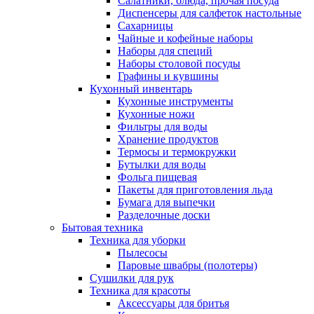
Салатники, блюда, прочая посуда
Диспенсеры для салфеток настольные
Сахарницы
Чайные и кофейные наборы
Наборы для специй
Наборы столовой посуды
Графины и кувшины
Кухонный инвентарь
Кухонные инструменты
Кухонные ножи
Фильтры для воды
Хранение продуктов
Термосы и термокружки
Бутылки для воды
Фольга пищевая
Пакеты для приготовления льда
Бумага для выпечки
Разделочные доски
Бытовая техника
Техника для уборки
Пылесосы
Паровые швабры (полотеры)
Сушилки для рук
Техника для красоты
Аксессуары для бритья