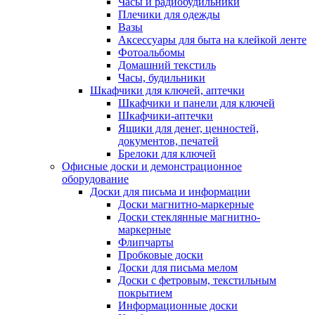
Часы и радиобудильники
Плечики для одежды
Вазы
Аксессуары для быта на клейкой ленте
Фотоальбомы
Домашний текстиль
Часы, будильники
Шкафчики для ключей, аптечки
Шкафчики и панели для ключей
Шкафчики-аптечки
Ящики для денег, ценностей,
документов, печатей
Брелоки для ключей
Офисные доски и демонстрационное
оборудование
Доски для письма и информации
Доски магнитно-маркерные
Доски стеклянные магнитно-
маркерные
Флипчарты
Пробковые доски
Доски для письма мелом
Доски с фетровым, текстильным
покрытием
Информационные доски