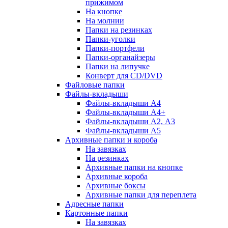
прижимом
На кнопке
На молнии
Папки на резинках
Папки-уголки
Папки-портфели
Папки-органайзеры
Папки на липучке
Конверт для CD/DVD
Файловые папки
Файлы-вкладыши
Файлы-вкладыши А4
Файлы-вкладыши А4+
Файлы-вкладыши А2, А3
Файлы-вкладыши А5
Архивные папки и короба
На завязках
На резинках
Архивные папки на кнопке
Архивные короба
Архивные боксы
Архивные папки для переплета
Адресные папки
Картонные папки
На завязках