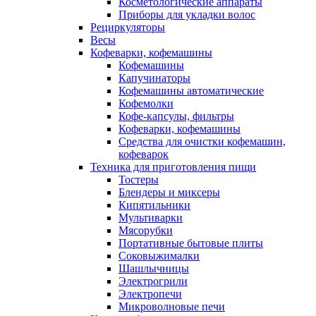
Косметологические аппараты
Приборы для укладки волос
Рециркуляторы
Весы
Кофеварки, кофемашины
Кофемашины
Капучинаторы
Кофемашины автоматические
Кофемолки
Кофе-капсулы, фильтры
Кофеварки, кофемашины
Средства для очистки кофемашин,
кофеварок
Техника для приготовления пищи
Тостеры
Блендеры и миксеры
Кипятильники
Мультиварки
Мясорубки
Портативные бытовые плиты
Соковыжималки
Шашлычницы
Электрогрили
Электропечи
Микроволновые печи