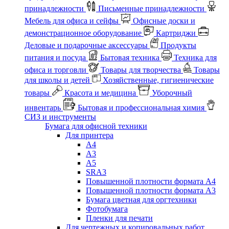
принадлежности
Письменные принадлежности
Мебель для офиса и сейфы
Офисные доски и
демонстрационное оборудование
Картриджи
Деловые и подарочные аксессуары
Продукты
питания и посуда
Бытовая техника
Техника для
офиса и торговли
Товары для творчества
Товары
для школы и детей
Хозяйственные, гигиенические
товары
Красота и медицина
Уборочный
инвентарь
Бытовая и профессиональная химия
СИЗ и инструменты
Бумага для офисной техники
Для принтера
А4
А3
А5
SRA3
Повышенной плотности формата А4
Повышенной плотности формата А3
Бумага цветная для оргтехники
Фотобумага
Пленки для печати
Для чертежных и копировальных работ