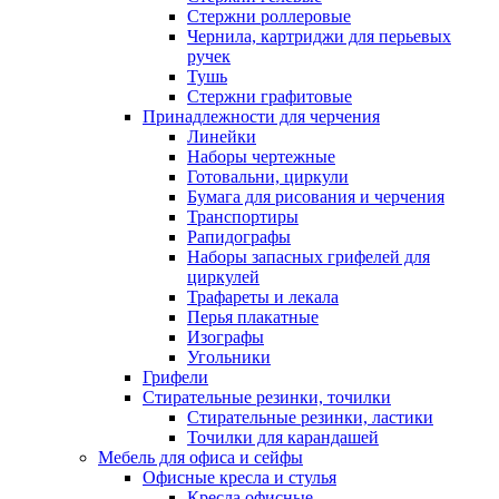
Стержни роллеровые
Чернила, картриджи для перьевых
ручек
Тушь
Стержни графитовые
Принадлежности для черчения
Линейки
Наборы чертежные
Готовальни, циркули
Бумага для рисования и черчения
Транспортиры
Рапидографы
Наборы запасных грифелей для
циркулей
Трафареты и лекала
Перья плакатные
Изографы
Угольники
Грифели
Стирательные резинки, точилки
Стирательные резинки, ластики
Точилки для карандашей
Мебель для офиса и сейфы
Офисные кресла и стулья
Кресла офисные