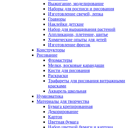
Выжигание, моделирование
Наборы для росписи и рисования
Изготовление свечей, лепка
Гравюры
Наклейки детские
Набор для выращивания растений
Аппликации, плетение, шитье
Химические опыты для детей
Изготовление фресок
Конструкторы
Рисование
Фломастеры
Мелки, восковые карандаши
Кисти для рисования
Раскраски
Трафареты для рисования витражными
красками
Акварель школьная
Нумизматика
Материалы для творчества
Бумага крепированная
Декорирование
Картон
Цветная бумага
Набор цветной бумаги и картона