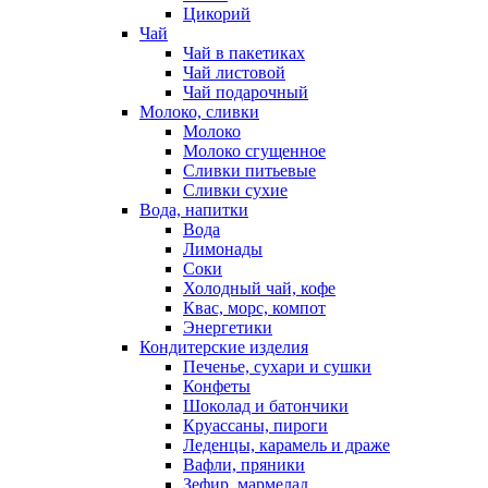
Цикорий
Чай
Чай в пакетиках
Чай листовой
Чай подарочный
Молоко, сливки
Молоко
Молоко сгущенное
Сливки питьевые
Сливки сухие
Вода, напитки
Вода
Лимонады
Соки
Холодный чай, кофе
Квас, морс, компот
Энергетики
Кондитерские изделия
Печенье, сухари и сушки
Конфеты
Шоколад и батончики
Круассаны, пироги
Леденцы, карамель и драже
Вафли, пряники
Зефир, мармелад