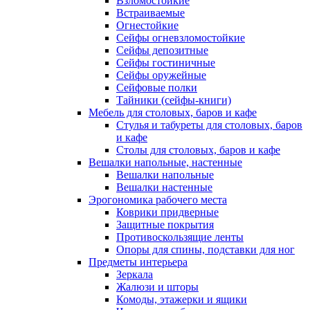
Взломостойкие
Встраиваемые
Огнестойкие
Сейфы огневзломостойкие
Сейфы депозитные
Сейфы гостиничные
Сейфы оружейные
Сейфовые полки
Тайники (сейфы-книги)
Мебель для столовых, баров и кафе
Стулья и табуреты для столовых, баров
и кафе
Столы для столовых, баров и кафе
Вешалки напольные, настенные
Вешалки напольные
Вешалки настенные
Эрогономика рабочего места
Коврики придверные
Защитные покрытия
Противоскользящие ленты
Опоры для спины, подставки для ног
Предметы интерьера
Зеркала
Жалюзи и шторы
Комоды, этажерки и ящики