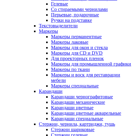
Гелевые
Со стираемыми чернилами
Перьевые, подарочные
Ручки на подставке
Текстовыделители
Маркеры
Маркеры перманентные
Маркеры лаковые
Маркеры для окон и стекла
Маркеры для CD и DVD
Для проекторных пленок
Маркеры для промышленной графики
Маркеры по ткани
Маркеры и воск для реставрации
мебели
Маркеры специальные
Карандаши
Карандаши чернографитовые
Карандаши механические
Карандаши цветные
Карандаши цветные акварельные
Карандаши специальные
Стержни, чернила, картриджи, тушь
Стержни шариковые
Стержни гелевые