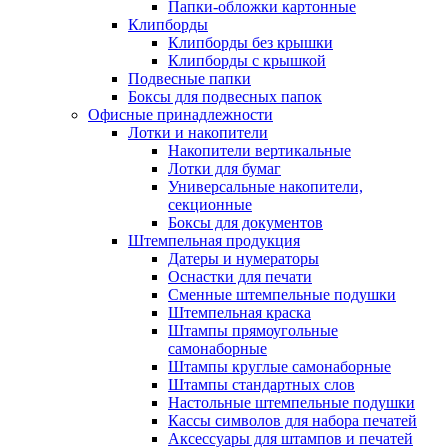
Папки-обложки картонные
Клипборды
Клипборды без крышки
Клипборды с крышкой
Подвесные папки
Боксы для подвесных папок
Офисные принадлежности
Лотки и накопители
Накопители вертикальные
Лотки для бумаг
Универсальные накопители,
секционные
Боксы для документов
Штемпельная продукция
Датеры и нумераторы
Оснастки для печати
Сменные штемпельные подушки
Штемпельная краска
Штампы прямоугольные
самонаборные
Штампы круглые самонаборные
Штампы стандартных слов
Настольные штемпельные подушки
Кассы символов для набора печатей
Аксессуары для штампов и печатей