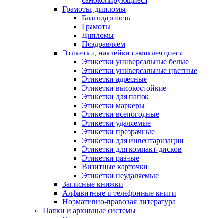
самокопирующиеся
Грамоты, дипломы
Благодарность
Грамоты
Дипломы
Поздравляем
Этикетки, наклейки самоклеящиеся
Этикетки универсальные белые
Этикетки универсальные цветные
Этикетки адресные
Этикетки высокостойкие
Этикетки для папок
Этикетки маркеры
Этикетки всепогодные
Этикетки удаляемые
Этикетки прозрачные
Этикетки для инвентаризации
Этикетки для компакт-дисков
Этикетки разные
Визитные карточки
Этикетки неудаляемые
Записные книжки
Алфавитные и телефонные книги
Нормативно-правовая литература
Папки и архивные системы