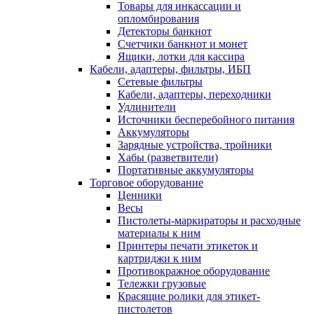
Товары для инкассации и
опломбирования
Детекторы банкнот
Счетчики банкнот и монет
Ящики, лотки для кассира
Кабели, адаптеры, фильтры, ИБП
Сетевые фильтры
Кабели, адаптеры, переходники
Удлинители
Источники бесперебойного питания
Аккумуляторы
Зарядные устройства, тройники
Хабы (разветвители)
Портативные аккумуляторы
Торговое оборудование
Ценники
Весы
Пистолеты-маркираторы и расходные
материалы к ним
Принтеры печати этикеток и
картриджи к ним
Противокражное оборудование
Тележки грузовые
Красящие ролики для этикет-
пистолетов