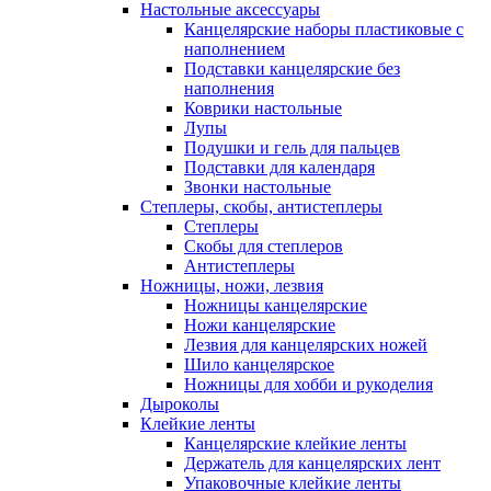
Настольные аксессуары
Канцелярские наборы пластиковые с
наполнением
Подставки канцелярские без
наполнения
Коврики настольные
Лупы
Подушки и гель для пальцев
Подставки для календаря
Звонки настольные
Степлеры, скобы, антистеплеры
Степлеры
Скобы для степлеров
Антистеплеры
Ножницы, ножи, лезвия
Ножницы канцелярские
Ножи канцелярские
Лезвия для канцелярских ножей
Шило канцелярское
Ножницы для хобби и рукоделия
Дыроколы
Клейкие ленты
Канцелярские клейкие ленты
Держатель для канцелярских лент
Упаковочные клейкие ленты