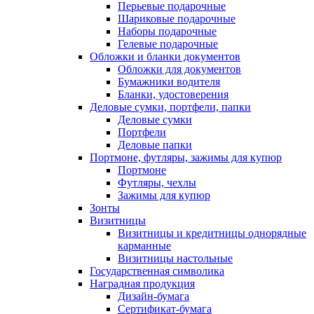
Перьевые подарочные
Шариковые подарочные
Наборы подарочные
Гелевые подарочные
Обложки и бланки документов
Обложки для документов
Бумажники водителя
Бланки, удостоверения
Деловые сумки, портфели, папки
Деловые сумки
Портфели
Деловые папки
Портмоне, футляры, зажимы для купюр
Портмоне
Футляры, чехлы
Зажимы для купюр
Зонты
Визитницы
Визитницы и кредитницы однорядные
карманные
Визитницы настольные
Государственная символика
Наградная продукция
Дизайн-бумага
Сертификат-бумага