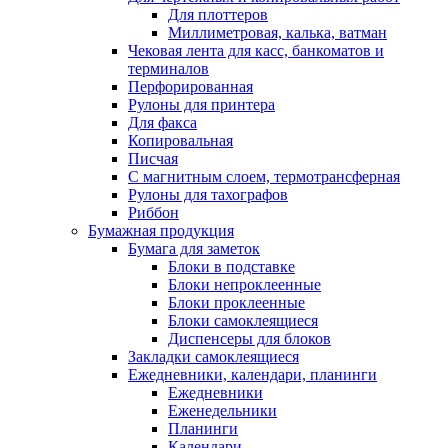
Для плоттеров
Миллиметровая, калька, ватман
Чековая лента для касс, банкоматов и
терминалов
Перфорированная
Рулоны для принтера
Для факса
Копировальная
Писчая
С магнитным слоем, термотрансферная
Рулоны для тахографов
Риббон
Бумажная продукция
Бумага для заметок
Блоки в подставке
Блоки непроклеенные
Блоки проклеенные
Блоки самоклеящиеся
Диспенсеры для блоков
Закладки самоклеящиеся
Ежедневники, календари, планинги
Ежедневники
Еженедельники
Планинги
Календари