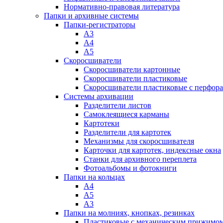
Нормативно-правовая литература
Папки и архивные системы
Папки-регистраторы
А3
А4
А5
Скоросшиватели
Скоросшиватели картонные
Скоросшиватели пластиковые
Скоросшиватели пластиковые с перфор
Системы архивации
Разделители листов
Самоклеящиеся карманы
Картотеки
Разделители для картотек
Механизмы для скоросшивателя
Карточки для картотек, индексные окна
Станки для архивного переплета
Фотоальбомы и фотокниги
Папки на кольцах
А4
А5
А3
Папки на молниях, кнопках, резинках
Пластиковые с механическим прижимо