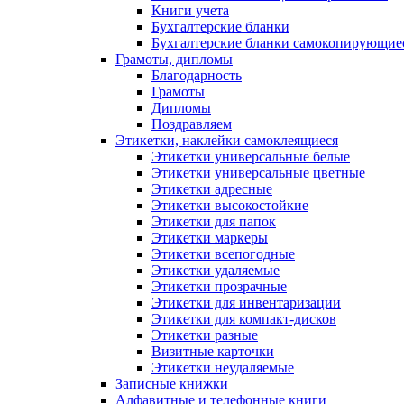
Книги учета
Бухгалтерские бланки
Бухгалтерские бланки самокопирующие
Грамоты, дипломы
Благодарность
Грамоты
Дипломы
Поздравляем
Этикетки, наклейки самоклеящиеся
Этикетки универсальные белые
Этикетки универсальные цветные
Этикетки адресные
Этикетки высокостойкие
Этикетки для папок
Этикетки маркеры
Этикетки всепогодные
Этикетки удаляемые
Этикетки прозрачные
Этикетки для инвентаризации
Этикетки для компакт-дисков
Этикетки разные
Визитные карточки
Этикетки неудаляемые
Записные книжки
Алфавитные и телефонные книги