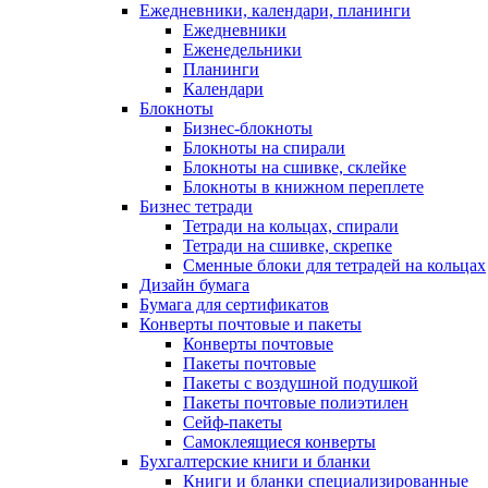
Ежедневники, календари, планинги
Ежедневники
Еженедельники
Планинги
Календари
Блокноты
Бизнес-блокноты
Блокноты на спирали
Блокноты на сшивке, склейке
Блокноты в книжном переплете
Бизнес тетради
Тетради на кольцах, спирали
Тетради на сшивке, скрепке
Сменные блоки для тетрадей на кольцах
Дизайн бумага
Бумага для сертификатов
Конверты почтовые и пакеты
Конверты почтовые
Пакеты почтовые
Пакеты с воздушной подушкой
Пакеты почтовые полиэтилен
Сейф-пакеты
Самоклеящиеся конверты
Бухгалтерские книги и бланки
Книги и бланки специализированные