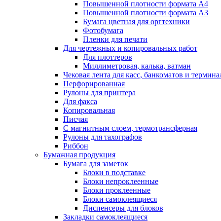
Повышенной плотности формата А4
Повышенной плотности формата А3
Бумага цветная для оргтехники
Фотобумага
Пленки для печати
Для чертежных и копировальных работ
Для плоттеров
Миллиметровая, калька, ватман
Чековая лента для касс, банкоматов и термина
Перфорированная
Рулоны для принтера
Для факса
Копировальная
Писчая
С магнитным слоем, термотрансферная
Рулоны для тахографов
Риббон
Бумажная продукция
Бумага для заметок
Блоки в подставке
Блоки непроклеенные
Блоки проклеенные
Блоки самоклеящиеся
Диспенсеры для блоков
Закладки самоклеящиеся