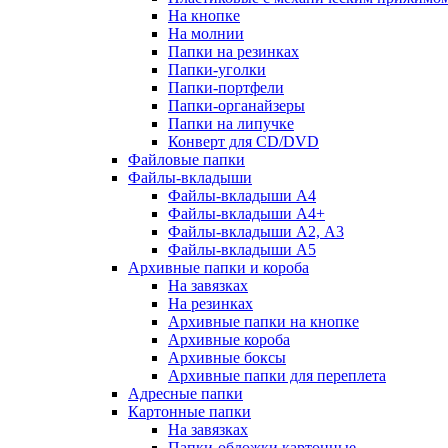
На кнопке
На молнии
Папки на резинках
Папки-уголки
Папки-портфели
Папки-органайзеры
Папки на липучке
Конверт для CD/DVD
Файловые папки
Файлы-вкладыши
Файлы-вкладыши А4
Файлы-вкладыши А4+
Файлы-вкладыши А2, А3
Файлы-вкладыши А5
Архивные папки и короба
На завязках
На резинках
Архивные папки на кнопке
Архивные короба
Архивные боксы
Архивные папки для переплета
Адресные папки
Картонные папки
На завязках
Папки-обложки картонные