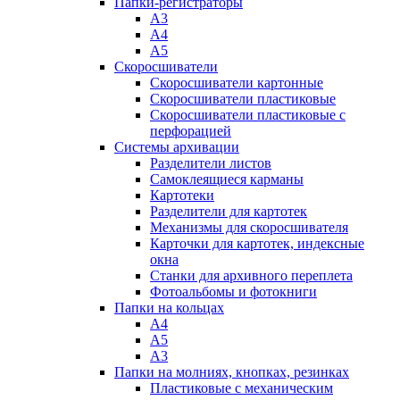
Папки-регистраторы
А3
А4
А5
Скоросшиватели
Скоросшиватели картонные
Скоросшиватели пластиковые
Скоросшиватели пластиковые с
перфорацией
Системы архивации
Разделители листов
Самоклеящиеся карманы
Картотеки
Разделители для картотек
Механизмы для скоросшивателя
Карточки для картотек, индексные
окна
Станки для архивного переплета
Фотоальбомы и фотокниги
Папки на кольцах
А4
А5
А3
Папки на молниях, кнопках, резинках
Пластиковые с механическим