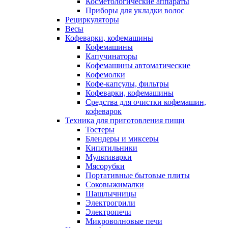
Косметологические аппараты
Приборы для укладки волос
Рециркуляторы
Весы
Кофеварки, кофемашины
Кофемашины
Капучинаторы
Кофемашины автоматические
Кофемолки
Кофе-капсулы, фильтры
Кофеварки, кофемашины
Средства для очистки кофемашин,
кофеварок
Техника для приготовления пищи
Тостеры
Блендеры и миксеры
Кипятильники
Мультиварки
Мясорубки
Портативные бытовые плиты
Соковыжималки
Шашлычницы
Электрогрили
Электропечи
Микроволновые печи