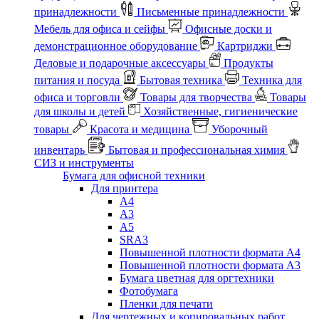
принадлежности
Письменные принадлежности
Мебель для офиса и сейфы
Офисные доски и
демонстрационное оборудование
Картриджи
Деловые и подарочные аксессуары
Продукты
питания и посуда
Бытовая техника
Техника для
офиса и торговли
Товары для творчества
Товары
для школы и детей
Хозяйственные, гигиенические
товары
Красота и медицина
Уборочный
инвентарь
Бытовая и профессиональная химия
СИЗ и инструменты
Бумага для офисной техники
Для принтера
А4
А3
А5
SRA3
Повышенной плотности формата А4
Повышенной плотности формата А3
Бумага цветная для оргтехники
Фотобумага
Пленки для печати
Для чертежных и копировальных работ