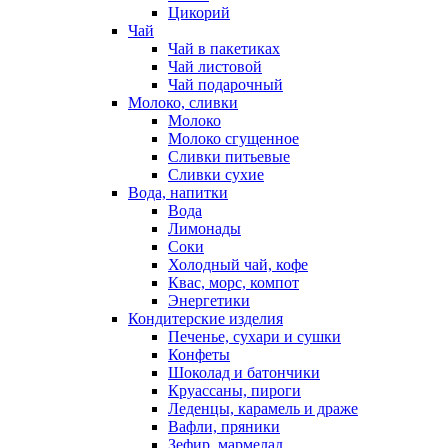
Цикорий
Чай
Чай в пакетиках
Чай листовой
Чай подарочный
Молоко, сливки
Молоко
Молоко сгущенное
Сливки питьевые
Сливки сухие
Вода, напитки
Вода
Лимонады
Соки
Холодный чай, кофе
Квас, морс, компот
Энергетики
Кондитерские изделия
Печенье, сухари и сушки
Конфеты
Шоколад и батончики
Круассаны, пироги
Леденцы, карамель и драже
Вафли, пряники
Зефир, мармелад