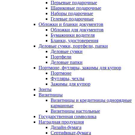
Перьевые подарочные
Шариковые подарочные
Наборы подарочные
Гелевые подарочные
Обложки и бланки документов
Обложки для документов
Бумажники водителя
Бланки, удостоверения
Деловые сумки, портфели, папки
Деловые сумки
Портфели
Деловые папки
Портмоне, футляры, зажимы для купюр
Портмоне
Футляры, чехлы
Зажимы для купюр
Зонты
Визитницы
Визитницы и кредитницы однорядные
карманные
Визитницы настольные
Государственная символика
Наградная продукция
Дизайн-бумага
Сертификат-бумага