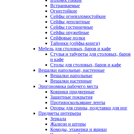
Взломостойкие
Встраиваемые
Огнестойкие
Сейфы огневзломостойкие
Сейфы депозитные
Сейфы гостиничные
Сейфы оружейные
Сейфовые полки
Тайники (сейфы-книги)
Мебель для столовых, баров и кафе
Стулья и табуреты для столовых, баров
и кафе
Столы для столовых, баров и кафе
Вешалки напольные, настенные
Вешалки напольные
Вешалки настенные
Эрогономика рабочего места
Коврики придверные
Защитные покрытия
Противоскользящие ленты
Опоры для спины, подставки для ног
Предметы интерьера
Зеркала
Жалюзи и шторы
Комоды, этажерки и ящики