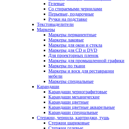
Гелевые
Со стираемыми чернилами
Перьевые, подарочные
Ручки на подставке
Текстовыделители
Маркеры
Маркеры перманентные
Маркеры лаковые
Маркеры для окон и стекла
Маркеры для CD и DVD
Для проекторных пленок
Маркеры для промышленной графики
Маркеры по ткани
Маркеры и воск для реставрации
мебели
Маркеры специальные
Карандаши
Карандаши чернографитовые
Карандаши механические
Карандаши цветные
Карандаши цветные акварельные
Карандаши специальные
Стержни, чернила, картриджи, тушь
Стержни шариковые
Стержни гелевые