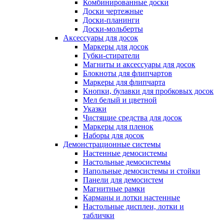
Комбинированные доски
Доски чертежные
Доски-планинги
Доски-мольберты
Аксессуары для досок
Маркеры для досок
Губки-стиратели
Магниты и аксессуары для досок
Блокноты для флипчартов
Маркеры для флипчарта
Кнопки, булавки для пробковых досок
Мел белый и цветной
Указки
Чистящие средства для досок
Маркеры для пленок
Наборы для досок
Демонстрационные системы
Настенные демосистемы
Настольные демосистемы
Напольные демосистемы и стойки
Панели для демосистем
Магнитные рамки
Карманы и лотки настенные
Настольные дисплеи, лотки и
таблички