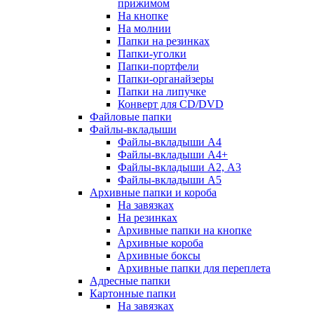
прижимом
На кнопке
На молнии
Папки на резинках
Папки-уголки
Папки-портфели
Папки-органайзеры
Папки на липучке
Конверт для CD/DVD
Файловые папки
Файлы-вкладыши
Файлы-вкладыши А4
Файлы-вкладыши А4+
Файлы-вкладыши А2, А3
Файлы-вкладыши А5
Архивные папки и короба
На завязках
На резинках
Архивные папки на кнопке
Архивные короба
Архивные боксы
Архивные папки для переплета
Адресные папки
Картонные папки
На завязках