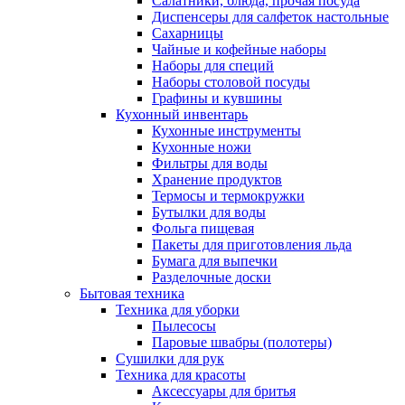
Салатники, блюда, прочая посуда
Диспенсеры для салфеток настольные
Сахарницы
Чайные и кофейные наборы
Наборы для специй
Наборы столовой посуды
Графины и кувшины
Кухонный инвентарь
Кухонные инструменты
Кухонные ножи
Фильтры для воды
Хранение продуктов
Термосы и термокружки
Бутылки для воды
Фольга пищевая
Пакеты для приготовления льда
Бумага для выпечки
Разделочные доски
Бытовая техника
Техника для уборки
Пылесосы
Паровые швабры (полотеры)
Сушилки для рук
Техника для красоты
Аксессуары для бритья