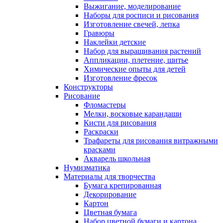
Выжигание, моделирование
Наборы для росписи и рисования
Изготовление свечей, лепка
Гравюры
Наклейки детские
Набор для выращивания растений
Аппликации, плетение, шитье
Химические опыты для детей
Изготовление фресок
Конструкторы
Рисование
Фломастеры
Мелки, восковые карандаши
Кисти для рисования
Раскраски
Трафареты для рисования витражными
красками
Акварель школьная
Нумизматика
Материалы для творчества
Бумага крепированная
Декорирование
Картон
Цветная бумага
Набор цветной бумаги и картона