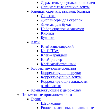
Держатель для упаковочных лент
Специальные клейкие ленты
Кнопки, скрепки, зажимы, булавки
Скрепки
Диспенсеры для скрепок
Зажимы для бумаг
Набор скрепок и зажимов
Кнопки
Булавки
Клей
Клей канцелярский
Клей ПВА
Клей-карандаш
Клей-роллер
Клей хозяйственный
Корректирующие средства
Корректирующие ручки
Корректирующие ленты
Корректирующие жидкости,
разбавители
Комплектующие к дыроколам
Письменные принадлежности
Ручки
Шариковые
Роллеры, линеры, капиллярные