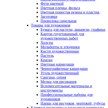
Фетр цветной
Цветная пленка, фольга
Цветная пористая резина и пластик
Заготовки
Проволока синельная
Товары для художников
Бумага для пастели, акварели, графики
Картон грунтованный для
художественных работ
Холсты
Мольберты и этюдники
Кисти художественные
Пастель
Краски
Цветные карандаши
Чернографитные карандаши
Уголь художественный
Сангина, сепия
Мелки для рисования
Вспомогательные материалы и
инструменты
Профессиональные наборы для
художников
Папки для рисунков, чертежей, тубусы
Клеевые пистолеты и расходные материалы