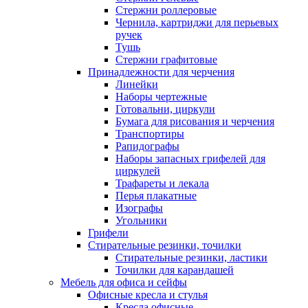
Стержни роллеровые
Чернила, картриджи для перьевых
ручек
Тушь
Стержни графитовые
Принадлежности для черчения
Линейки
Наборы чертежные
Готовальни, циркули
Бумага для рисования и черчения
Транспортиры
Рапидографы
Наборы запасных грифелей для
циркулей
Трафареты и лекала
Перья плакатные
Изографы
Угольники
Грифели
Стирательные резинки, точилки
Стирательные резинки, ластики
Точилки для карандашей
Мебель для офиса и сейфы
Офисные кресла и стулья
Кресла офисные