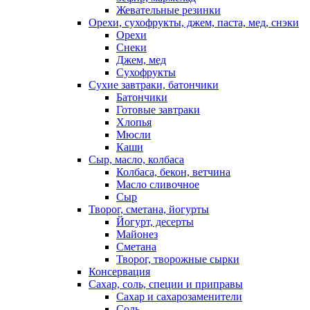
Жевательные резинки
Орехи, сухофрукты, джем, паста, мед, снэки
Орехи
Снеки
Джем, мед
Сухофрукты
Сухие завтраки, батончики
Батончики
Готовые завтраки
Хлопья
Мюсли
Каши
Сыр, масло, колбаса
Колбаса, бекон, ветчина
Масло сливочное
Сыр
Творог, сметана, йогурты
Йогурт, десерты
Майонез
Сметана
Творог, творожные сырки
Консервация
Сахар, соль, специи и приправы
Сахар и сахарозаменители
Соль