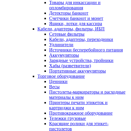
Товары для инкассации и
опломбирования
Детекторы банкнот
Счетчики банкнот и монет
Ящики, лотки для кассира
Кабели, адаптеры, фильтры, ИБП
Сетевые фильтры
Кабели, адаптеры, переходники
Удлинители
Источники бесперебойного питания
Аккумуляторы
Зарядные устройства, тройники
Хабы (разветвители)
Портативные аккумуляторы
Торговое оборудование
Ценники
Весы
Пистолеты-маркираторы и расходные
материалы к ним
Принтеры печати этикеток и
картриджи к ним
Противокражное оборудование
Тележки грузовые
Красящие ролики для этикет-
пистолетов