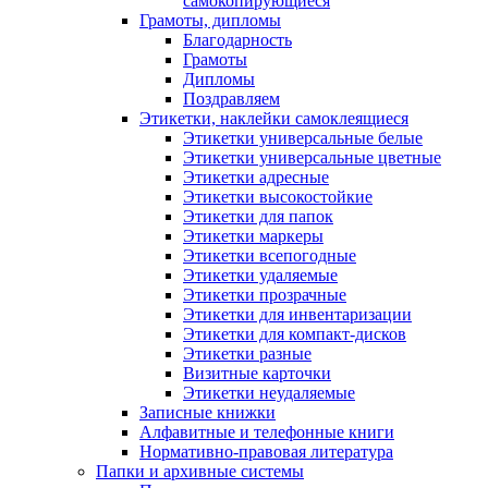
самокопирующиеся
Грамоты, дипломы
Благодарность
Грамоты
Дипломы
Поздравляем
Этикетки, наклейки самоклеящиеся
Этикетки универсальные белые
Этикетки универсальные цветные
Этикетки адресные
Этикетки высокостойкие
Этикетки для папок
Этикетки маркеры
Этикетки всепогодные
Этикетки удаляемые
Этикетки прозрачные
Этикетки для инвентаризации
Этикетки для компакт-дисков
Этикетки разные
Визитные карточки
Этикетки неудаляемые
Записные книжки
Алфавитные и телефонные книги
Нормативно-правовая литература
Папки и архивные системы