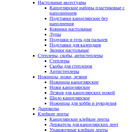
Настольные аксессуары
Канцелярские наборы пластиковые с
наполнением
Подставки канцелярские без
наполнения
Коврики настольные
Лупы
Подушки и гель для пальцев
Подставки для календаря
Звонки настольные
Степлеры, скобы, антистеплеры
Степлеры
Скобы для степлеров
Антистеплеры
Ножницы, ножи, лезвия
Ножницы канцелярские
Ножи канцелярские
Лезвия для канцелярских ножей
Шило канцелярское
Ножницы для хобби и рукоделия
Дыроколы
Клейкие ленты
Канцелярские клейкие ленты
Держатель для канцелярских лент
Упаковочные клейкие ленты