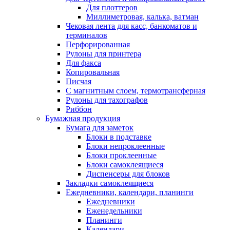
Для плоттеров
Миллиметровая, калька, ватман
Чековая лента для касс, банкоматов и
терминалов
Перфорированная
Рулоны для принтера
Для факса
Копировальная
Писчая
С магнитным слоем, термотрансферная
Рулоны для тахографов
Риббон
Бумажная продукция
Бумага для заметок
Блоки в подставке
Блоки непроклеенные
Блоки проклеенные
Блоки самоклеящиеся
Диспенсеры для блоков
Закладки самоклеящиеся
Ежедневники, календари, планинги
Ежедневники
Еженедельники
Планинги
Календари