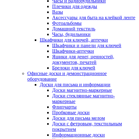
Часы и радиобудильники
Плечики для одежды
Вазы
Аксессуары для быта на клейкой ленте
Фотоальбомы
Домашний текстиль
Часы, будильники
Шкафчики для ключей, аптечки
Шкафчики и панели для ключей
Шкафчики-аптечки
Ящики для денег, ценностей,
документов, печатей
Брелоки для ключей
Офисные доски и демонстрационное
оборудование
Доски для письма и информации
Доски магнитно-маркерные
Доски стеклянные магнитно-
маркерные
Флипчарты
Пробковые доски
Доски для письма мелом
Доски с фетровым, текстильным
покрытием
Информационные доски