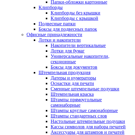
Папки-обложки картонные
Клипборды
Клипборды без крышки
Клипборды с крышкой
Подвесные папки
Боксы для подвесных папок
Офисные принадлежности
Лотки и накопители
Накопители вертикальные
Лотки для бумаг
Универсальные накопители,
секционные
Боксы для документов
Штемпельная продукция
Датеры и нумераторы
Оснастки для печати
Сменные штемпельные подушки
Штемпельная краска
Штампы прямоугольные
самонаборные
Штампы круглые самонаборные
Штампы стандартных слов
Настольные штемпельные подушки
Кассы символов для набора печатей
Аксессуары для штампов и печатей