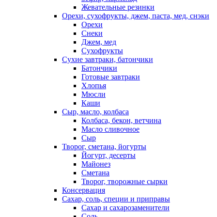
Жевательные резинки
Орехи, сухофрукты, джем, паста, мед, снэки
Орехи
Снеки
Джем, мед
Сухофрукты
Сухие завтраки, батончики
Батончики
Готовые завтраки
Хлопья
Мюсли
Каши
Сыр, масло, колбаса
Колбаса, бекон, ветчина
Масло сливочное
Сыр
Творог, сметана, йогурты
Йогурт, десерты
Майонез
Сметана
Творог, творожные сырки
Консервация
Сахар, соль, специи и приправы
Сахар и сахарозаменители
Соль