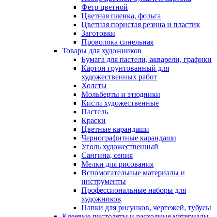
Фетр цветной
Цветная пленка, фольга
Цветная пористая резина и пластик
Заготовки
Проволока синельная
Товары для художников
Бумага для пастели, акварели, графики
Картон грунтованный для
художественных работ
Холсты
Мольберты и этюдники
Кисти художественные
Пастель
Краски
Цветные карандаши
Чернографитные карандаши
Уголь художественный
Сангина, сепия
Мелки для рисования
Вспомогательные материалы и
инструменты
Профессиональные наборы для
художников
Папки для рисунков, чертежей, тубусы
Клеевые пистолеты и расходные материалы