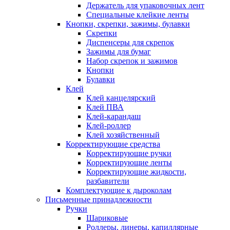
Держатель для упаковочных лент
Специальные клейкие ленты
Кнопки, скрепки, зажимы, булавки
Скрепки
Диспенсеры для скрепок
Зажимы для бумаг
Набор скрепок и зажимов
Кнопки
Булавки
Клей
Клей канцелярский
Клей ПВА
Клей-карандаш
Клей-роллер
Клей хозяйственный
Корректирующие средства
Корректирующие ручки
Корректирующие ленты
Корректирующие жидкости,
разбавители
Комплектующие к дыроколам
Письменные принадлежности
Ручки
Шариковые
Роллеры, линеры, капиллярные