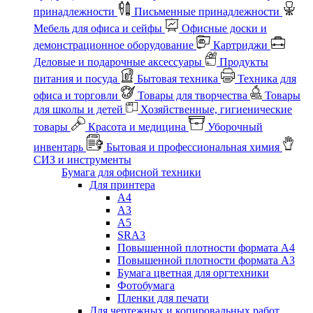
принадлежности
Письменные принадлежности
Мебель для офиса и сейфы
Офисные доски и
демонстрационное оборудование
Картриджи
Деловые и подарочные аксессуары
Продукты
питания и посуда
Бытовая техника
Техника для
офиса и торговли
Товары для творчества
Товары
для школы и детей
Хозяйственные, гигиенические
товары
Красота и медицина
Уборочный
инвентарь
Бытовая и профессиональная химия
СИЗ и инструменты
Бумага для офисной техники
Для принтера
А4
А3
А5
SRA3
Повышенной плотности формата А4
Повышенной плотности формата А3
Бумага цветная для оргтехники
Фотобумага
Пленки для печати
Для чертежных и копировальных работ