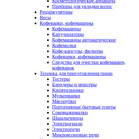
Косметологические аппараты
Приборы для укладки волос
Рециркуляторы
Весы
Кофеварки, кофемашины
Кофемашины
Капучинаторы
Кофемашины автоматические
Кофемолки
Кофе-капсулы, фильтры
Кофеварки, кофемашины
Средства для очистки кофемашин,
кофеварок
Техника для приготовления пищи
Тостеры
Блендеры и миксеры
Кипятильники
Мультиварки
Мясорубки
Портативные бытовые плиты
Соковыжималки
Шашлычницы
Электрогрили
Электропечи
Микроволновые печи