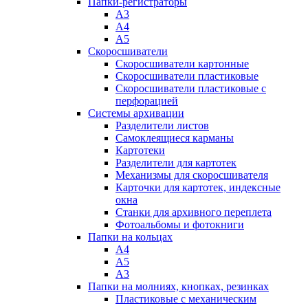
Папки-регистраторы
А3
А4
А5
Скоросшиватели
Скоросшиватели картонные
Скоросшиватели пластиковые
Скоросшиватели пластиковые с
перфорацией
Системы архивации
Разделители листов
Самоклеящиеся карманы
Картотеки
Разделители для картотек
Механизмы для скоросшивателя
Карточки для картотек, индексные
окна
Станки для архивного переплета
Фотоальбомы и фотокниги
Папки на кольцах
А4
А5
А3
Папки на молниях, кнопках, резинках
Пластиковые с механическим