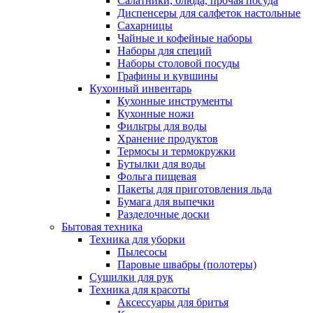
Салатники, блюда, прочая посуда
Диспенсеры для салфеток настольные
Сахарницы
Чайные и кофейные наборы
Наборы для специй
Наборы столовой посуды
Графины и кувшины
Кухонный инвентарь
Кухонные инструменты
Кухонные ножи
Фильтры для воды
Хранение продуктов
Термосы и термокружки
Бутылки для воды
Фольга пищевая
Пакеты для приготовления льда
Бумага для выпечки
Разделочные доски
Бытовая техника
Техника для уборки
Пылесосы
Паровые швабры (полотеры)
Сушилки для рук
Техника для красоты
Аксессуары для бритья