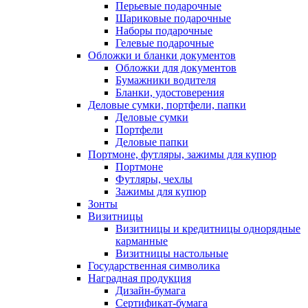
Перьевые подарочные
Шариковые подарочные
Наборы подарочные
Гелевые подарочные
Обложки и бланки документов
Обложки для документов
Бумажники водителя
Бланки, удостоверения
Деловые сумки, портфели, папки
Деловые сумки
Портфели
Деловые папки
Портмоне, футляры, зажимы для купюр
Портмоне
Футляры, чехлы
Зажимы для купюр
Зонты
Визитницы
Визитницы и кредитницы однорядные
карманные
Визитницы настольные
Государственная символика
Наградная продукция
Дизайн-бумага
Сертификат-бумага