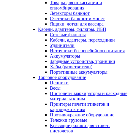
Товары для инкассации и
опломбирования
Детекторы банкнот
Счетчики банкнот и монет
Ящики, лотки для кассира
Кабели, адаптеры, фильтры, ИБП
Сетевые фильтры
Кабели, адаптеры, переходники
Удлинители
Источники бесперебойного питания
Аккумуляторы
Зарядные устройства, тройники
Хабы (разветвители)
Портативные аккумуляторы
Торговое оборудование
Ценники
Весы
Пистолеты-маркираторы и расходные
материалы к ним
Принтеры печати этикеток и
картриджи к ним
Противокражное оборудование
Тележки грузовые
Красящие ролики для этикет-
пистолетов