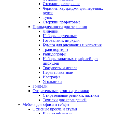
Стержни роллеровые
Чернила, картриджи для перьевых
ручек
Тушь
Стержни графитовые
Принадлежности для черчения
Линейки
Наборы чертежные
Готовальни, циркули
Бумага для рисования и черчения
Транспортиры
Рапидографы
Наборы запасных грифелей для
циркулей
Трафареты и лекала
Перья плакатные
Изографы
Угольники
Грифели
Стирательные резинки, точилки
Стирательные резинки, ластики
Точилки для карандашей
Мебель для офиса и сейфы
Офисные кресла и стулья
Кресла офисные