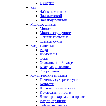
Цикорий
Чай
Чай в пакетиках
Чай листовой
Чай подарочный
Молоко, сливки
Молоко
Молоко сгущенное
Сливки питьевые
Сливки сухие
Вода, напитки
Вода
Лимонады
Соки
Холодный чай, кофе
Квас, морс, компот
Энергетики
Кондитерские изделия
Печенье, сухари и сушки
Конфеты
Шоколад и батончики
Круассаны, пироги
Леденцы, карамель и драже
Вафли, пряники
Зефир, мармелад