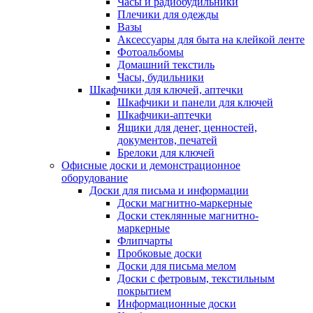
Часы и радиобудильники
Плечики для одежды
Вазы
Аксессуары для быта на клейкой ленте
Фотоальбомы
Домашний текстиль
Часы, будильники
Шкафчики для ключей, аптечки
Шкафчики и панели для ключей
Шкафчики-аптечки
Ящики для денег, ценностей,
документов, печатей
Брелоки для ключей
Офисные доски и демонстрационное
оборудование
Доски для письма и информации
Доски магнитно-маркерные
Доски стеклянные магнитно-
маркерные
Флипчарты
Пробковые доски
Доски для письма мелом
Доски с фетровым, текстильным
покрытием
Информационные доски