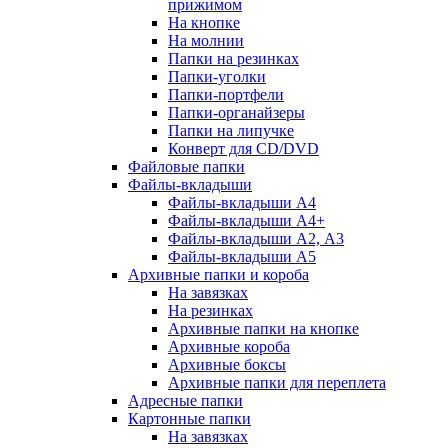
прижимом
На кнопке
На молнии
Папки на резинках
Папки-уголки
Папки-портфели
Папки-органайзеры
Папки на липучке
Конверт для CD/DVD
Файловые папки
Файлы-вкладыши
Файлы-вкладыши А4
Файлы-вкладыши А4+
Файлы-вкладыши А2, А3
Файлы-вкладыши А5
Архивные папки и короба
На завязках
На резинках
Архивные папки на кнопке
Архивные короба
Архивные боксы
Архивные папки для переплета
Адресные папки
Картонные папки
На завязках