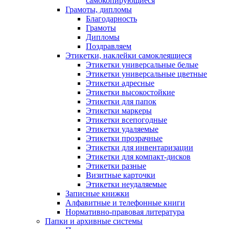
самокопирующиеся
Грамоты, дипломы
Благодарность
Грамоты
Дипломы
Поздравляем
Этикетки, наклейки самоклеящиеся
Этикетки универсальные белые
Этикетки универсальные цветные
Этикетки адресные
Этикетки высокостойкие
Этикетки для папок
Этикетки маркеры
Этикетки всепогодные
Этикетки удаляемые
Этикетки прозрачные
Этикетки для инвентаризации
Этикетки для компакт-дисков
Этикетки разные
Визитные карточки
Этикетки неудаляемые
Записные книжки
Алфавитные и телефонные книги
Нормативно-правовая литература
Папки и архивные системы