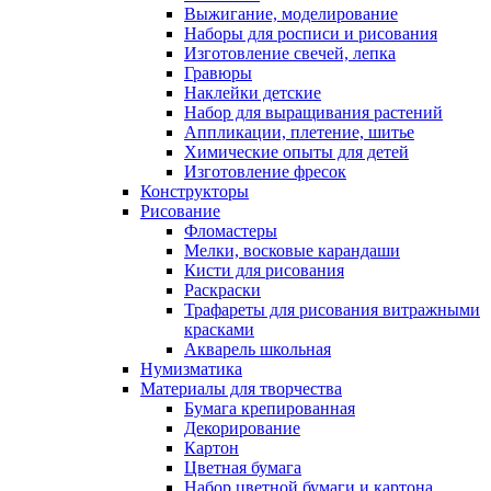
Выжигание, моделирование
Наборы для росписи и рисования
Изготовление свечей, лепка
Гравюры
Наклейки детские
Набор для выращивания растений
Аппликации, плетение, шитье
Химические опыты для детей
Изготовление фресок
Конструкторы
Рисование
Фломастеры
Мелки, восковые карандаши
Кисти для рисования
Раскраски
Трафареты для рисования витражными
красками
Акварель школьная
Нумизматика
Материалы для творчества
Бумага крепированная
Декорирование
Картон
Цветная бумага
Набор цветной бумаги и картона