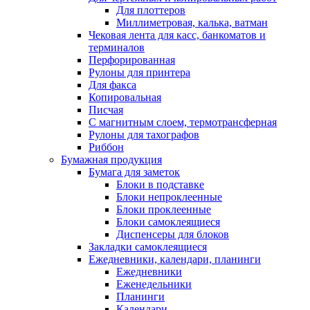
Для плоттеров
Миллиметровая, калька, ватман
Чековая лента для касс, банкоматов и
терминалов
Перфорированная
Рулоны для принтера
Для факса
Копировальная
Писчая
С магнитным слоем, термотрансферная
Рулоны для тахографов
Риббон
Бумажная продукция
Бумага для заметок
Блоки в подставке
Блоки непроклеенные
Блоки проклеенные
Блоки самоклеящиеся
Диспенсеры для блоков
Закладки самоклеящиеся
Ежедневники, календари, планинги
Ежедневники
Еженедельники
Планинги
Календари