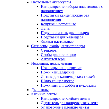
Настольные аксессуары
Канцелярские наборы пластиковые с
наполнением
Подставки канцелярские без
наполнения
Коврики настольные
Лупы
Подушки и гель для пальцев
Подставки для календаря
Звонки настольные
Степлеры, скобы, антистеплеры
Степлеры
Скобы для степлеров
Антистеплеры
Ножницы, ножи, лезвия
Ножницы канцелярские
Ножи канцелярские
Лезвия для канцелярских ножей
Шило канцелярское
Ножницы для хобби и рукоделия
Дыроколы
Клейкие ленты
Канцелярские клейкие ленты
Держатель для канцелярских лент
Упаковочные клейкие ленты