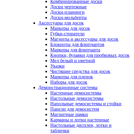
Комбинированные доски
Доски чертежные
Доски-планинги
Доски-мольберты
Аксессуары для досок
Маркеры для досок
Губки-стиратели
Магниты и аксессуары для досок
Блокноты для флипчартов
Маркеры для флипчарта
Кнопки, булавки для пробковых досок
Мел белый и цветной
Указки
Чистящие средства для досок
Маркеры для пленок
Наборы для досок
Демонстрационные системы
Настенные демосистемы
Настольные демосистемы
Напольные демосистемы и стойки
Панели для демосистем
Магнитные рамки
Карманы и лотки настенные
Настольные дисплеи, лотки и
таблички