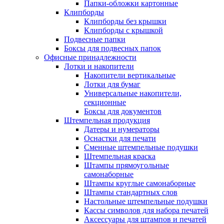
Папки-обложки картонные
Клипборды
Клипборды без крышки
Клипборды с крышкой
Подвесные папки
Боксы для подвесных папок
Офисные принадлежности
Лотки и накопители
Накопители вертикальные
Лотки для бумаг
Универсальные накопители,
секционные
Боксы для документов
Штемпельная продукция
Датеры и нумераторы
Оснастки для печати
Сменные штемпельные подушки
Штемпельная краска
Штампы прямоугольные
самонаборные
Штампы круглые самонаборные
Штампы стандартных слов
Настольные штемпельные подушки
Кассы символов для набора печатей
Аксессуары для штампов и печатей