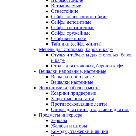
Взломостойкие
Встраиваемые
Огнестойкие
Сейфы огневзломостойкие
Сейфы депозитные
Сейфы гостиничные
Сейфы оружейные
Сейфовые полки
Тайники (сейфы-книги)
Мебель для столовых, баров и кафе
Стулья и табуреты для столовых, баров
и кафе
Столы для столовых, баров и кафе
Вешалки напольные, настенные
Вешалки напольные
Вешалки настенные
Эрогономика рабочего места
Коврики придверные
Защитные покрытия
Противоскользящие ленты
Опоры для спины, подставки для ног
Предметы интерьера
Зеркала
Жалюзи и шторы
Комоды, этажерки и ящики