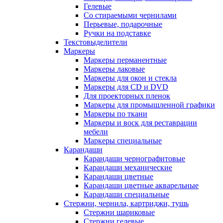
Гелевые
Со стираемыми чернилами
Перьевые, подарочные
Ручки на подставке
Текстовыделители
Маркеры
Маркеры перманентные
Маркеры лаковые
Маркеры для окон и стекла
Маркеры для CD и DVD
Для проекторных пленок
Маркеры для промышленной графики
Маркеры по ткани
Маркеры и воск для реставрации
мебели
Маркеры специальные
Карандаши
Карандаши чернографитовые
Карандаши механические
Карандаши цветные
Карандаши цветные акварельные
Карандаши специальные
Стержни, чернила, картриджи, тушь
Стержни шариковые
Стержни гелевые