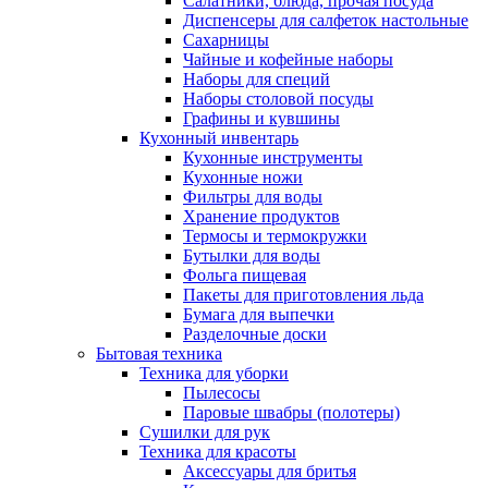
Салатники, блюда, прочая посуда
Диспенсеры для салфеток настольные
Сахарницы
Чайные и кофейные наборы
Наборы для специй
Наборы столовой посуды
Графины и кувшины
Кухонный инвентарь
Кухонные инструменты
Кухонные ножи
Фильтры для воды
Хранение продуктов
Термосы и термокружки
Бутылки для воды
Фольга пищевая
Пакеты для приготовления льда
Бумага для выпечки
Разделочные доски
Бытовая техника
Техника для уборки
Пылесосы
Паровые швабры (полотеры)
Сушилки для рук
Техника для красоты
Аксессуары для бритья