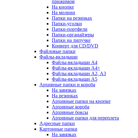
прижимом
На кнопке
На молнии
Папки на резинках
Папки-уголки
Папки-портфели
Папки-органайзеры
Папки на липучке
Конверт для CD/DVD
Файловые папки
Файлы-вкладыши
Файлы-вкладыши А4
Файлы-вкладыши А4+
Файлы-вкладыши А2, А3
Файлы-вкладыши А5
Архивные папки и короба
На завязках
На резинках
Архивные папки на кнопке
Архивные короба
Архивные боксы
Архивные папки для переплета
Адресные папки
Картонные папки
На завязках