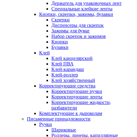
Держатель для упаковочных лент
Специальные клейкие ленты
Кнопки, скрепки, зажимы, булавки
Скрепки
Диспенсеры для скрепок
Зажимы для бумаг
Набор скрепок и зажимов
Кнопки
Булавки
Клей
Клей канцелярский
Клей ПВА
Клей-карандаш
Клей-роллер
Клей хозяйственный
Корректирующие средства
Корректирующие ручки
Корректирующие ленты
Корректирующие жидкости,
разбавители
Комплектующие к дыроколам
Письменные принадлежности
Ручки
Шариковые
Роллеры, линеры, капиллярные