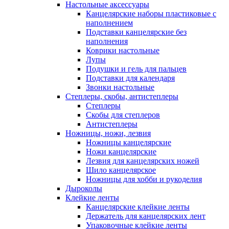
Настольные аксессуары
Канцелярские наборы пластиковые с
наполнением
Подставки канцелярские без
наполнения
Коврики настольные
Лупы
Подушки и гель для пальцев
Подставки для календаря
Звонки настольные
Степлеры, скобы, антистеплеры
Степлеры
Скобы для степлеров
Антистеплеры
Ножницы, ножи, лезвия
Ножницы канцелярские
Ножи канцелярские
Лезвия для канцелярских ножей
Шило канцелярское
Ножницы для хобби и рукоделия
Дыроколы
Клейкие ленты
Канцелярские клейкие ленты
Держатель для канцелярских лент
Упаковочные клейкие ленты