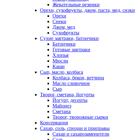
Жевательные резинки
Орехи, сухофрукты, джем, паста, мед, снэки
Орехи
Снеки
Джем, мед
Сухофрукты
Сухие завтраки, батончики
Батончики
Готовые завтраки
Хлопья
Мюсли
Каши
Сыр, масло, колбаса
Колбаса, бекон, ветчина
Масло сливочное
Сыр
Творог, сметана, йогурты
Йогурт, десерты
Майонез
Сметана
Творог, творожные сырки
Консервация
Сахар, соль, специи и приправы
Сахар и сахарозаменители
Соль