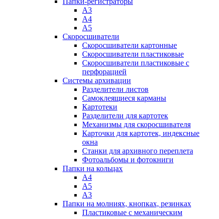
Папки-регистраторы
А3
А4
А5
Скоросшиватели
Скоросшиватели картонные
Скоросшиватели пластиковые
Скоросшиватели пластиковые с
перфорацией
Системы архивации
Разделители листов
Самоклеящиеся карманы
Картотеки
Разделители для картотек
Механизмы для скоросшивателя
Карточки для картотек, индексные
окна
Станки для архивного переплета
Фотоальбомы и фотокниги
Папки на кольцах
А4
А5
А3
Папки на молниях, кнопках, резинках
Пластиковые с механическим