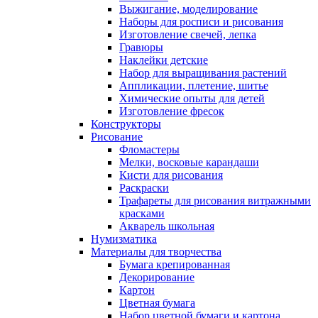
Выжигание, моделирование
Наборы для росписи и рисования
Изготовление свечей, лепка
Гравюры
Наклейки детские
Набор для выращивания растений
Аппликации, плетение, шитье
Химические опыты для детей
Изготовление фресок
Конструкторы
Рисование
Фломастеры
Мелки, восковые карандаши
Кисти для рисования
Раскраски
Трафареты для рисования витражными
красками
Акварель школьная
Нумизматика
Материалы для творчества
Бумага крепированная
Декорирование
Картон
Цветная бумага
Набор цветной бумаги и картона