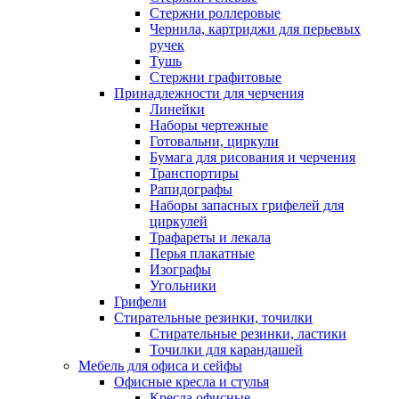
Стержни роллеровые
Чернила, картриджи для перьевых
ручек
Тушь
Стержни графитовые
Принадлежности для черчения
Линейки
Наборы чертежные
Готовальни, циркули
Бумага для рисования и черчения
Транспортиры
Рапидографы
Наборы запасных грифелей для
циркулей
Трафареты и лекала
Перья плакатные
Изографы
Угольники
Грифели
Стирательные резинки, точилки
Стирательные резинки, ластики
Точилки для карандашей
Мебель для офиса и сейфы
Офисные кресла и стулья
Кресла офисные