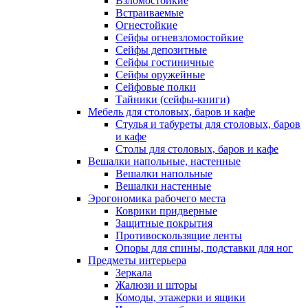
Взломостойкие
Встраиваемые
Огнестойкие
Сейфы огневзломостойкие
Сейфы депозитные
Сейфы гостиничные
Сейфы оружейные
Сейфовые полки
Тайники (сейфы-книги)
Мебель для столовых, баров и кафе
Стулья и табуреты для столовых, баров
и кафе
Столы для столовых, баров и кафе
Вешалки напольные, настенные
Вешалки напольные
Вешалки настенные
Эрогономика рабочего места
Коврики придверные
Защитные покрытия
Противоскользящие ленты
Опоры для спины, подставки для ног
Предметы интерьера
Зеркала
Жалюзи и шторы
Комоды, этажерки и ящики