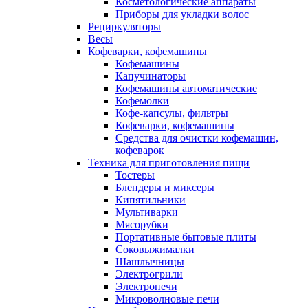
Косметологические аппараты
Приборы для укладки волос
Рециркуляторы
Весы
Кофеварки, кофемашины
Кофемашины
Капучинаторы
Кофемашины автоматические
Кофемолки
Кофе-капсулы, фильтры
Кофеварки, кофемашины
Средства для очистки кофемашин,
кофеварок
Техника для приготовления пищи
Тостеры
Блендеры и миксеры
Кипятильники
Мультиварки
Мясорубки
Портативные бытовые плиты
Соковыжималки
Шашлычницы
Электрогрили
Электропечи
Микроволновые печи