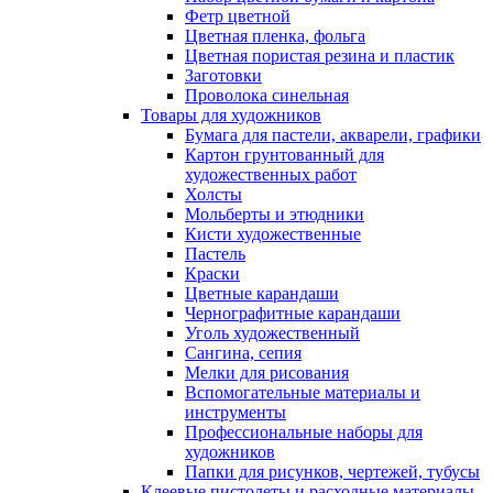
Фетр цветной
Цветная пленка, фольга
Цветная пористая резина и пластик
Заготовки
Проволока синельная
Товары для художников
Бумага для пастели, акварели, графики
Картон грунтованный для
художественных работ
Холсты
Мольберты и этюдники
Кисти художественные
Пастель
Краски
Цветные карандаши
Чернографитные карандаши
Уголь художественный
Сангина, сепия
Мелки для рисования
Вспомогательные материалы и
инструменты
Профессиональные наборы для
художников
Папки для рисунков, чертежей, тубусы
Клеевые пистолеты и расходные материалы