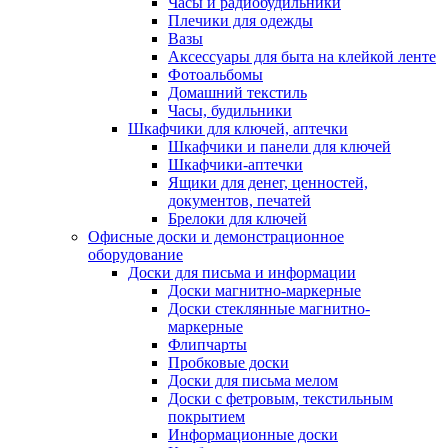
Часы и радиобудильники
Плечики для одежды
Вазы
Аксессуары для быта на клейкой ленте
Фотоальбомы
Домашний текстиль
Часы, будильники
Шкафчики для ключей, аптечки
Шкафчики и панели для ключей
Шкафчики-аптечки
Ящики для денег, ценностей,
документов, печатей
Брелоки для ключей
Офисные доски и демонстрационное
оборудование
Доски для письма и информации
Доски магнитно-маркерные
Доски стеклянные магнитно-
маркерные
Флипчарты
Пробковые доски
Доски для письма мелом
Доски с фетровым, текстильным
покрытием
Информационные доски