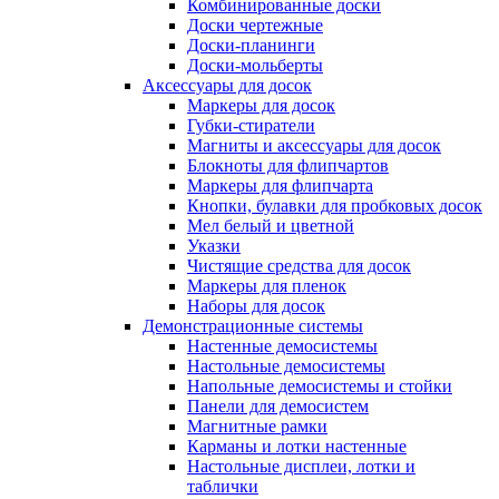
Комбинированные доски
Доски чертежные
Доски-планинги
Доски-мольберты
Аксессуары для досок
Маркеры для досок
Губки-стиратели
Магниты и аксессуары для досок
Блокноты для флипчартов
Маркеры для флипчарта
Кнопки, булавки для пробковых досок
Мел белый и цветной
Указки
Чистящие средства для досок
Маркеры для пленок
Наборы для досок
Демонстрационные системы
Настенные демосистемы
Настольные демосистемы
Напольные демосистемы и стойки
Панели для демосистем
Магнитные рамки
Карманы и лотки настенные
Настольные дисплеи, лотки и
таблички