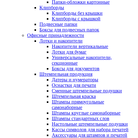
Папки-обложки картонные
Клипборды
Клипборды без крышки
Клипборды с крышкой
Подвесные папки
Боксы для подвесных папок
Офисные принадлежности
Лотки и накопители
Накопители вертикальные
Лотки для бумаг
Универсальные накопители,
секционные
Боксы для документов
Штемпельная продукция
Датеры и нумераторы
Оснастки для печати
Сменные штемпельные подушки
Штемпельная краска
Штампы прямоугольные
самонаборные
Штампы круглые самонаборные
Штампы стандартных слов
Настольные штемпельные подушки
Кассы символов для набора печатей
Аксессуары для штампов и печатей