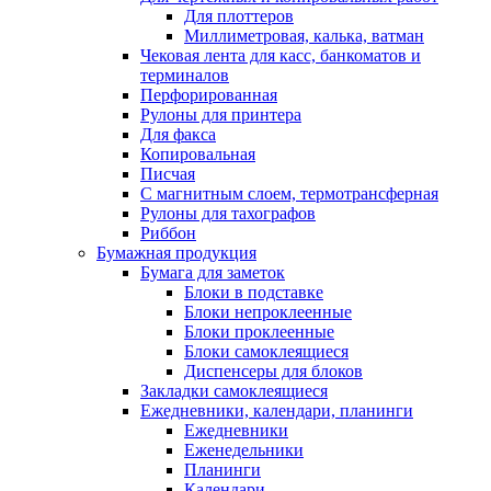
Для плоттеров
Миллиметровая, калька, ватман
Чековая лента для касс, банкоматов и
терминалов
Перфорированная
Рулоны для принтера
Для факса
Копировальная
Писчая
С магнитным слоем, термотрансферная
Рулоны для тахографов
Риббон
Бумажная продукция
Бумага для заметок
Блоки в подставке
Блоки непроклеенные
Блоки проклеенные
Блоки самоклеящиеся
Диспенсеры для блоков
Закладки самоклеящиеся
Ежедневники, календари, планинги
Ежедневники
Еженедельники
Планинги
Календари