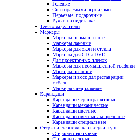
Гелевые
Со стираемыми чернилами
Перьевые, подарочные
Ручки на подставке
Текстовыделители
Маркеры
Маркеры перманентные
Маркеры лаковые
Маркеры для окон и стекла
Маркеры для CD и DVD
Для проекторных пленок
Маркеры для промышленной графики
Маркеры по ткани
Маркеры и воск для реставрации
мебели
Маркеры специальные
Карандаши
Карандаши чернографитовые
Карандаши механические
Карандаши цветные
Карандаши цветные акварельные
Карандаши специальные
Стержни, чернила, картриджи, тушь
Стержни шариковые
Стержни гелевые