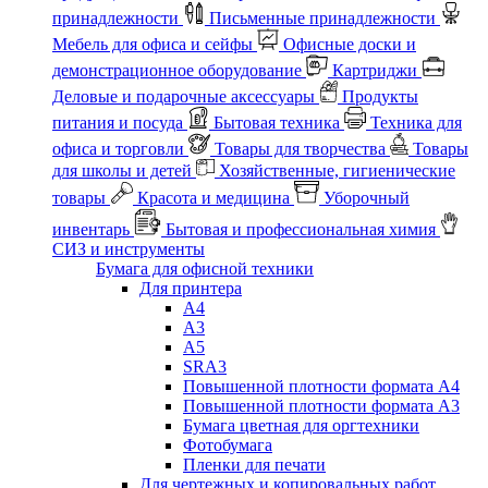
принадлежности
Письменные принадлежности
Мебель для офиса и сейфы
Офисные доски и
демонстрационное оборудование
Картриджи
Деловые и подарочные аксессуары
Продукты
питания и посуда
Бытовая техника
Техника для
офиса и торговли
Товары для творчества
Товары
для школы и детей
Хозяйственные, гигиенические
товары
Красота и медицина
Уборочный
инвентарь
Бытовая и профессиональная химия
СИЗ и инструменты
Бумага для офисной техники
Для принтера
А4
А3
А5
SRA3
Повышенной плотности формата А4
Повышенной плотности формата А3
Бумага цветная для оргтехники
Фотобумага
Пленки для печати
Для чертежных и копировальных работ