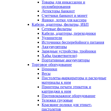
Товары для инкассации и
опломбирования
Детекторы банкнот
Счетчики банкнот и монет
Ящики, лотки для кассира
Кабели, адаптеры, фильтры, ИБП
Сетевые фильтры
Кабели, адаптеры, переходники
Удлинители
Источники бесперебойного питания
Аккумуляторы
Зарядные устройства, тройники
Хабы (разветвители)
Портативные аккумуляторы
Торговое оборудование
Ценники
Весы
Пистолеты-маркираторы и расходные
материалы к ним
Принтеры печати этикеток и
картриджи к ним
Противокражное оборудование
Тележки грузовые
Красящие ролики для этикет-
пистолетов