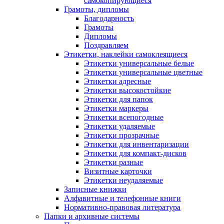
самокопирующиеся
Грамоты, дипломы
Благодарность
Грамоты
Дипломы
Поздравляем
Этикетки, наклейки самоклеящиеся
Этикетки универсальные белые
Этикетки универсальные цветные
Этикетки адресные
Этикетки высокостойкие
Этикетки для папок
Этикетки маркеры
Этикетки всепогодные
Этикетки удаляемые
Этикетки прозрачные
Этикетки для инвентаризации
Этикетки для компакт-дисков
Этикетки разные
Визитные карточки
Этикетки неудаляемые
Записные книжки
Алфавитные и телефонные книги
Нормативно-правовая литература
Папки и архивные системы