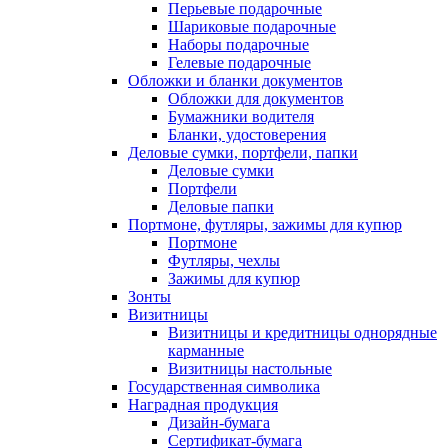
Перьевые подарочные
Шариковые подарочные
Наборы подарочные
Гелевые подарочные
Обложки и бланки документов
Обложки для документов
Бумажники водителя
Бланки, удостоверения
Деловые сумки, портфели, папки
Деловые сумки
Портфели
Деловые папки
Портмоне, футляры, зажимы для купюр
Портмоне
Футляры, чехлы
Зажимы для купюр
Зонты
Визитницы
Визитницы и кредитницы однорядные
карманные
Визитницы настольные
Государственная символика
Наградная продукция
Дизайн-бумага
Сертификат-бумага