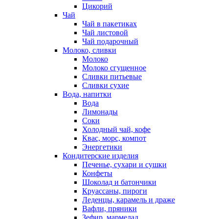
Цикорий
Чай
Чай в пакетиках
Чай листовой
Чай подарочный
Молоко, сливки
Молоко
Молоко сгущенное
Сливки питьевые
Сливки сухие
Вода, напитки
Вода
Лимонады
Соки
Холодный чай, кофе
Квас, морс, компот
Энергетики
Кондитерские изделия
Печенье, сухари и сушки
Конфеты
Шоколад и батончики
Круассаны, пироги
Леденцы, карамель и драже
Вафли, пряники
Зефир, мармелад