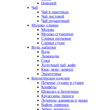
Цикорий
Чай
Чай в пакетиках
Чай листовой
Чай подарочный
Молоко, сливки
Молоко
Молоко сгущенное
Сливки питьевые
Сливки сухие
Вода, напитки
Вода
Лимонады
Соки
Холодный чай, кофе
Квас, морс, компот
Энергетики
Кондитерские изделия
Печенье, сухари и сушки
Конфеты
Шоколад и батончики
Круассаны, пироги
Леденцы, карамель и драже
Вафли, пряники
Зефир, мармелад