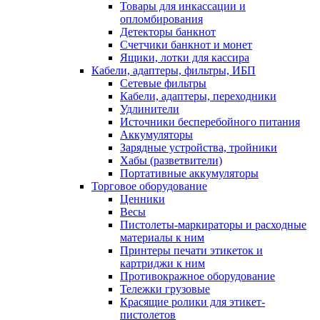
Товары для инкассации и
опломбирования
Детекторы банкнот
Счетчики банкнот и монет
Ящики, лотки для кассира
Кабели, адаптеры, фильтры, ИБП
Сетевые фильтры
Кабели, адаптеры, переходники
Удлинители
Источники бесперебойного питания
Аккумуляторы
Зарядные устройства, тройники
Хабы (разветвители)
Портативные аккумуляторы
Торговое оборудование
Ценники
Весы
Пистолеты-маркираторы и расходные
материалы к ним
Принтеры печати этикеток и
картриджи к ним
Противокражное оборудование
Тележки грузовые
Красящие ролики для этикет-
пистолетов