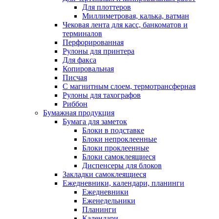
Для плоттеров
Миллиметровая, калька, ватман
Чековая лента для касс, банкоматов и
терминалов
Перфорированная
Рулоны для принтера
Для факса
Копировальная
Писчая
С магнитным слоем, термотрансферная
Рулоны для тахографов
Риббон
Бумажная продукция
Бумага для заметок
Блоки в подставке
Блоки непроклеенные
Блоки проклеенные
Блоки самоклеящиеся
Диспенсеры для блоков
Закладки самоклеящиеся
Ежедневники, календари, планинги
Ежедневники
Еженедельники
Планинги
Календари