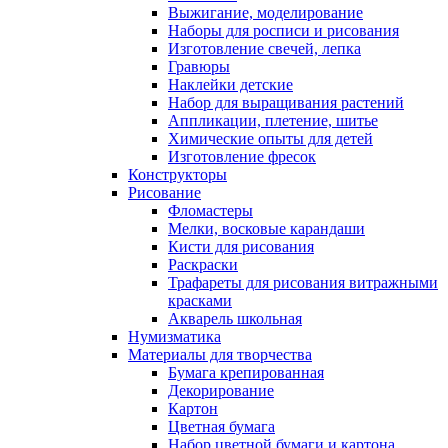
Выжигание, моделирование
Наборы для росписи и рисования
Изготовление свечей, лепка
Гравюры
Наклейки детские
Набор для выращивания растений
Аппликации, плетение, шитье
Химические опыты для детей
Изготовление фресок
Конструкторы
Рисование
Фломастеры
Мелки, восковые карандаши
Кисти для рисования
Раскраски
Трафареты для рисования витражными
красками
Акварель школьная
Нумизматика
Материалы для творчества
Бумага крепированная
Декорирование
Картон
Цветная бумага
Набор цветной бумаги и картона