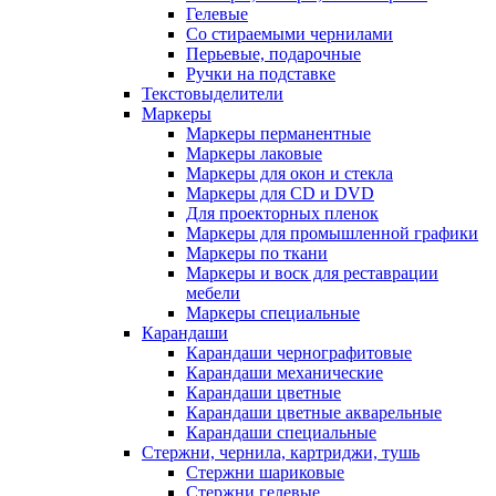
Гелевые
Со стираемыми чернилами
Перьевые, подарочные
Ручки на подставке
Текстовыделители
Маркеры
Маркеры перманентные
Маркеры лаковые
Маркеры для окон и стекла
Маркеры для CD и DVD
Для проекторных пленок
Маркеры для промышленной графики
Маркеры по ткани
Маркеры и воск для реставрации
мебели
Маркеры специальные
Карандаши
Карандаши чернографитовые
Карандаши механические
Карандаши цветные
Карандаши цветные акварельные
Карандаши специальные
Стержни, чернила, картриджи, тушь
Стержни шариковые
Стержни гелевые