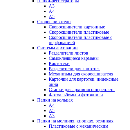
Папки-регистраторы
А3
А4
А5
Скоросшиватели
Скоросшиватели картонные
Скоросшиватели пластиковые
Скоросшиватели пластиковые с
перфорацией
Системы архивации
Разделители листов
Самоклеящиеся карманы
Картотеки
Разделители для картотек
Механизмы для скоросшивателя
Карточки для картотек, индексные
окна
Станки для архивного переплета
Фотоальбомы и фотокниги
Папки на кольцах
А4
А5
А3
Папки на молниях, кнопках, резинках
Пластиковые с механическим