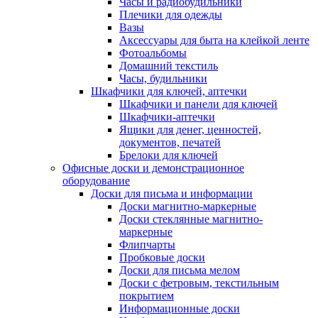
Часы и радиобудильники
Плечики для одежды
Вазы
Аксессуары для быта на клейкой ленте
Фотоальбомы
Домашний текстиль
Часы, будильники
Шкафчики для ключей, аптечки
Шкафчики и панели для ключей
Шкафчики-аптечки
Ящики для денег, ценностей,
документов, печатей
Брелоки для ключей
Офисные доски и демонстрационное
оборудование
Доски для письма и информации
Доски магнитно-маркерные
Доски стеклянные магнитно-
маркерные
Флипчарты
Пробковые доски
Доски для письма мелом
Доски с фетровым, текстильным
покрытием
Информационные доски