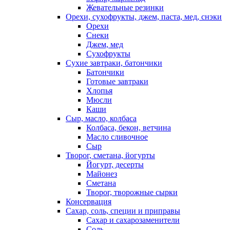
Жевательные резинки
Орехи, сухофрукты, джем, паста, мед, снэки
Орехи
Снеки
Джем, мед
Сухофрукты
Сухие завтраки, батончики
Батончики
Готовые завтраки
Хлопья
Мюсли
Каши
Сыр, масло, колбаса
Колбаса, бекон, ветчина
Масло сливочное
Сыр
Творог, сметана, йогурты
Йогурт, десерты
Майонез
Сметана
Творог, творожные сырки
Консервация
Сахар, соль, специи и приправы
Сахар и сахарозаменители
Соль