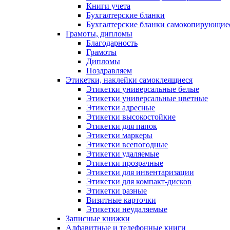
Книги учета
Бухгалтерские бланки
Бухгалтерские бланки самокопирующие
Грамоты, дипломы
Благодарность
Грамоты
Дипломы
Поздравляем
Этикетки, наклейки самоклеящиеся
Этикетки универсальные белые
Этикетки универсальные цветные
Этикетки адресные
Этикетки высокостойкие
Этикетки для папок
Этикетки маркеры
Этикетки всепогодные
Этикетки удаляемые
Этикетки прозрачные
Этикетки для инвентаризации
Этикетки для компакт-дисков
Этикетки разные
Визитные карточки
Этикетки неудаляемые
Записные книжки
Алфавитные и телефонные книги