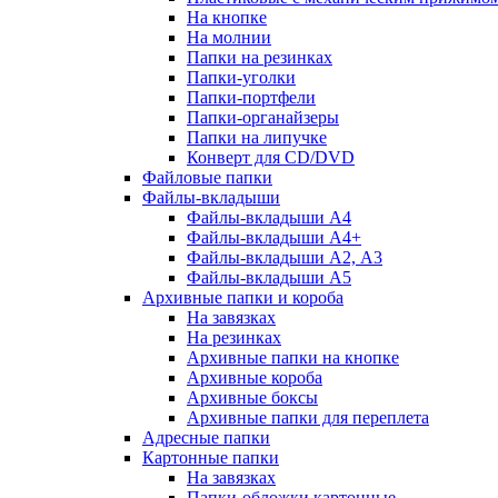
На кнопке
На молнии
Папки на резинках
Папки-уголки
Папки-портфели
Папки-органайзеры
Папки на липучке
Конверт для CD/DVD
Файловые папки
Файлы-вкладыши
Файлы-вкладыши А4
Файлы-вкладыши А4+
Файлы-вкладыши А2, А3
Файлы-вкладыши А5
Архивные папки и короба
На завязках
На резинках
Архивные папки на кнопке
Архивные короба
Архивные боксы
Архивные папки для переплета
Адресные папки
Картонные папки
На завязках
Папки-обложки картонные