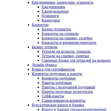
Ежедневники, календари, планинги
Ежедневники
Еженедельники
Планинги
Календари
Блокноты
Бизнес-блокноты
Блокноты на спирали
Блокноты на сшивке, склейке
Блокноты в книжном переплете
Бизнес тетради
Тетради на кольцах, спирали
Тетради на сшивке, скрепке
Сменные блоки для тетрадей на кольцах
Дизайн бумага
Бумага для сертификатов
Конверты почтовые и пакеты
Конверты почтовые
Пакеты почтовые
Пакеты с воздушной подушкой
Пакеты почтовые полиэтилен
Сейф-пакеты
Самоклеящиеся конверты
Бухгалтерские книги и бланки
Книги и бланки специализированные