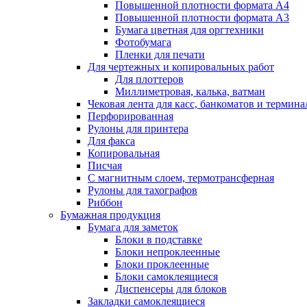
Повышенной плотности формата А4
Повышенной плотности формата А3
Бумага цветная для оргтехники
Фотобумага
Пленки для печати
Для чертежных и копировальных работ
Для плоттеров
Миллиметровая, калька, ватман
Чековая лента для касс, банкоматов и термина
Перфорированная
Рулоны для принтера
Для факса
Копировальная
Писчая
С магнитным слоем, термотрансферная
Рулоны для тахографов
Риббон
Бумажная продукция
Бумага для заметок
Блоки в подставке
Блоки непроклеенные
Блоки проклеенные
Блоки самоклеящиеся
Диспенсеры для блоков
Закладки самоклеящиеся