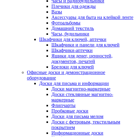
Часы и радиобудильники
Плечики для одежды
Вазы
Аксессуары для быта на клейкой ленте
Фотоальбомы
Домашний текстиль
Часы, будильники
Шкафчики для ключей, аптечки
Шкафчики и панели для ключей
Шкафчики-аптечки
Ящики для денег, ценностей,
документов, печатей
Брелоки для ключей
Офисные доски и демонстрационное
оборудование
Доски для письма и информации
Доски магнитно-маркерные
Доски стеклянные магнитно-
маркерные
Флипчарты
Пробковые доски
Доски для письма мелом
Доски с фетровым, текстильным
покрытием
Информационные доски