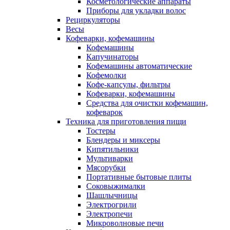
Косметологические аппараты
Приборы для укладки волос
Рециркуляторы
Весы
Кофеварки, кофемашины
Кофемашины
Капучинаторы
Кофемашины автоматические
Кофемолки
Кофе-капсулы, фильтры
Кофеварки, кофемашины
Средства для очистки кофемашин,
кофеварок
Техника для приготовления пищи
Тостеры
Блендеры и миксеры
Кипятильники
Мультиварки
Мясорубки
Портативные бытовые плиты
Соковыжималки
Шашлычницы
Электрогрили
Электропечи
Микроволновые печи