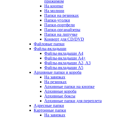
прижимом
На кнопке
На молнии
Папки на резинках
Папки-уголки
Папки-портфели
Папки-органайзеры
Папки на липучке
Конверт для CD/DVD
Файловые папки
Файлы-вкладыши
Файлы-вкладыши А4
Файлы-вкладыши А4+
Файлы-вкладыши А2, А3
Файлы-вкладыши А5
Архивные папки и короба
На завязках
На резинках
Архивные папки на кнопке
Архивные короба
Архивные боксы
Архивные папки для переплета
Адресные папки
Картонные папки
На завязках