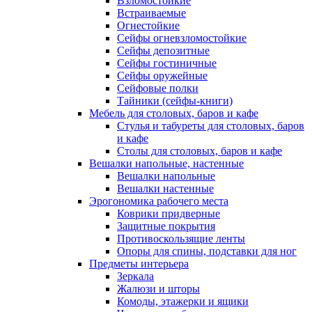
Взломостойкие
Встраиваемые
Огнестойкие
Сейфы огневзломостойкие
Сейфы депозитные
Сейфы гостиничные
Сейфы оружейные
Сейфовые полки
Тайники (сейфы-книги)
Мебель для столовых, баров и кафе
Стулья и табуреты для столовых, баров
и кафе
Столы для столовых, баров и кафе
Вешалки напольные, настенные
Вешалки напольные
Вешалки настенные
Эрогономика рабочего места
Коврики придверные
Защитные покрытия
Противоскользящие ленты
Опоры для спины, подставки для ног
Предметы интерьера
Зеркала
Жалюзи и шторы
Комоды, этажерки и ящики