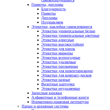
самокопирующиеся
Грамоты, дипломы
Благодарность
Грамоты
Дипломы
Поздравляем
Этикетки, наклейки самоклеящиеся
Этикетки универсальные белые
Этикетки универсальные цветные
Этикетки адресные
Этикетки высокостойкие
Этикетки для папок
Этикетки маркеры
Этикетки всепогодные
Этикетки удаляемые
Этикетки прозрачные
Этикетки для инвентаризации
Этикетки для компакт-дисков
Этикетки разные
Визитные карточки
Этикетки неудаляемые
Записные книжки
Алфавитные и телефонные книги
Нормативно-правовая литература
Папки и архивные системы