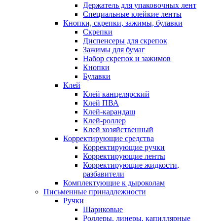
Держатель для упаковочных лент
Специальные клейкие ленты
Кнопки, скрепки, зажимы, булавки
Скрепки
Диспенсеры для скрепок
Зажимы для бумаг
Набор скрепок и зажимов
Кнопки
Булавки
Клей
Клей канцелярский
Клей ПВА
Клей-карандаш
Клей-роллер
Клей хозяйственный
Корректирующие средства
Корректирующие ручки
Корректирующие ленты
Корректирующие жидкости,
разбавители
Комплектующие к дыроколам
Письменные принадлежности
Ручки
Шариковые
Роллеры, линеры, капиллярные