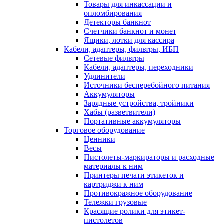
Товары для инкассации и
опломбирования
Детекторы банкнот
Счетчики банкнот и монет
Ящики, лотки для кассира
Кабели, адаптеры, фильтры, ИБП
Сетевые фильтры
Кабели, адаптеры, переходники
Удлинители
Источники бесперебойного питания
Аккумуляторы
Зарядные устройства, тройники
Хабы (разветвители)
Портативные аккумуляторы
Торговое оборудование
Ценники
Весы
Пистолеты-маркираторы и расходные
материалы к ним
Принтеры печати этикеток и
картриджи к ним
Противокражное оборудование
Тележки грузовые
Красящие ролики для этикет-
пистолетов