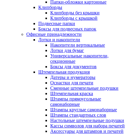
Папки-обложки картонные
Клипборды
Клипборды без крышки
Клипборды с крышкой
Подвесные папки
Боксы для подвесных папок
Офисные принадлежности
Лотки и накопители
Накопители вертикальные
Лотки для бумаг
Универсальные накопители,
секционные
Боксы для документов
Штемпельная продукция
Датеры и нумераторы
Оснастки для печати
Сменные штемпельные подушки
Штемпельная краска
Штампы прямоугольные
самонаборные
Штампы круглые самонаборные
Штампы стандартных слов
Настольные штемпельные подушки
Кассы символов для набора печатей
Аксессуары для штампов и печатей