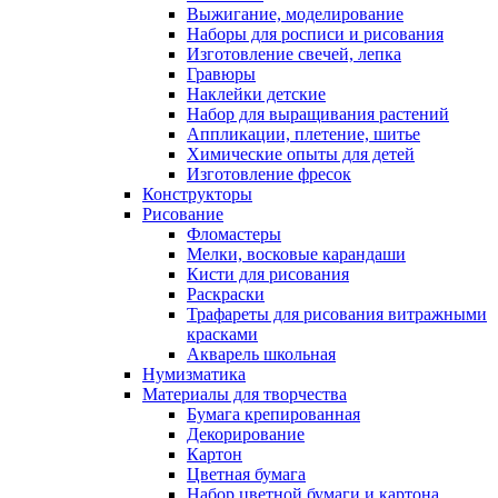
Выжигание, моделирование
Наборы для росписи и рисования
Изготовление свечей, лепка
Гравюры
Наклейки детские
Набор для выращивания растений
Аппликации, плетение, шитье
Химические опыты для детей
Изготовление фресок
Конструкторы
Рисование
Фломастеры
Мелки, восковые карандаши
Кисти для рисования
Раскраски
Трафареты для рисования витражными
красками
Акварель школьная
Нумизматика
Материалы для творчества
Бумага крепированная
Декорирование
Картон
Цветная бумага
Набор цветной бумаги и картона