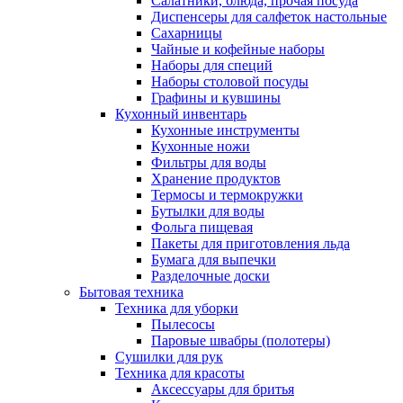
Салатники, блюда, прочая посуда
Диспенсеры для салфеток настольные
Сахарницы
Чайные и кофейные наборы
Наборы для специй
Наборы столовой посуды
Графины и кувшины
Кухонный инвентарь
Кухонные инструменты
Кухонные ножи
Фильтры для воды
Хранение продуктов
Термосы и термокружки
Бутылки для воды
Фольга пищевая
Пакеты для приготовления льда
Бумага для выпечки
Разделочные доски
Бытовая техника
Техника для уборки
Пылесосы
Паровые швабры (полотеры)
Сушилки для рук
Техника для красоты
Аксессуары для бритья