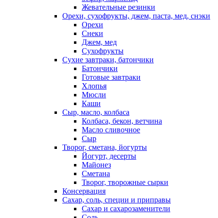
Жевательные резинки
Орехи, сухофрукты, джем, паста, мед, снэки
Орехи
Снеки
Джем, мед
Сухофрукты
Сухие завтраки, батончики
Батончики
Готовые завтраки
Хлопья
Мюсли
Каши
Сыр, масло, колбаса
Колбаса, бекон, ветчина
Масло сливочное
Сыр
Творог, сметана, йогурты
Йогурт, десерты
Майонез
Сметана
Творог, творожные сырки
Консервация
Сахар, соль, специи и приправы
Сахар и сахарозаменители
Соль