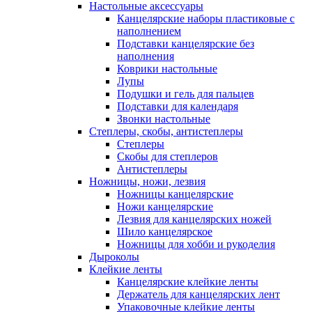
Настольные аксессуары
Канцелярские наборы пластиковые с
наполнением
Подставки канцелярские без
наполнения
Коврики настольные
Лупы
Подушки и гель для пальцев
Подставки для календаря
Звонки настольные
Степлеры, скобы, антистеплеры
Степлеры
Скобы для степлеров
Антистеплеры
Ножницы, ножи, лезвия
Ножницы канцелярские
Ножи канцелярские
Лезвия для канцелярских ножей
Шило канцелярское
Ножницы для хобби и рукоделия
Дыроколы
Клейкие ленты
Канцелярские клейкие ленты
Держатель для канцелярских лент
Упаковочные клейкие ленты