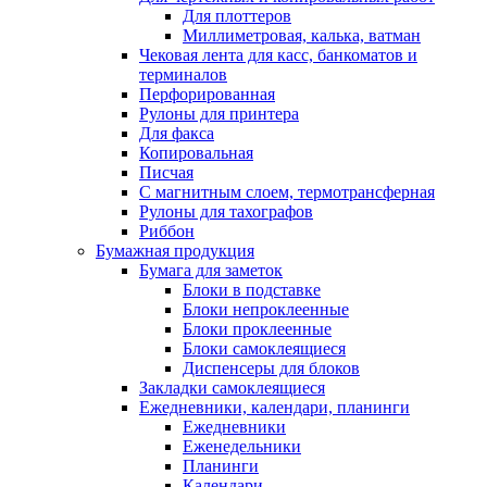
Для плоттеров
Миллиметровая, калька, ватман
Чековая лента для касс, банкоматов и
терминалов
Перфорированная
Рулоны для принтера
Для факса
Копировальная
Писчая
С магнитным слоем, термотрансферная
Рулоны для тахографов
Риббон
Бумажная продукция
Бумага для заметок
Блоки в подставке
Блоки непроклеенные
Блоки проклеенные
Блоки самоклеящиеся
Диспенсеры для блоков
Закладки самоклеящиеся
Ежедневники, календари, планинги
Ежедневники
Еженедельники
Планинги
Календари