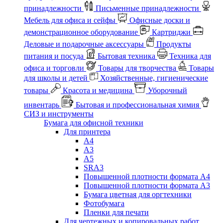
принадлежности
Письменные принадлежности
Мебель для офиса и сейфы
Офисные доски и
демонстрационное оборудование
Картриджи
Деловые и подарочные аксессуары
Продукты
питания и посуда
Бытовая техника
Техника для
офиса и торговли
Товары для творчества
Товары
для школы и детей
Хозяйственные, гигиенические
товары
Красота и медицина
Уборочный
инвентарь
Бытовая и профессиональная химия
СИЗ и инструменты
Бумага для офисной техники
Для принтера
А4
А3
А5
SRA3
Повышенной плотности формата А4
Повышенной плотности формата А3
Бумага цветная для оргтехники
Фотобумага
Пленки для печати
Для чертежных и копировальных работ