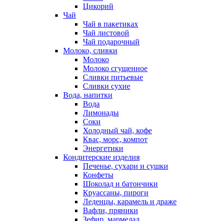
Цикорий
Чай
Чай в пакетиках
Чай листовой
Чай подарочный
Молоко, сливки
Молоко
Молоко сгущенное
Сливки питьевые
Сливки сухие
Вода, напитки
Вода
Лимонады
Соки
Холодный чай, кофе
Квас, морс, компот
Энергетики
Кондитерские изделия
Печенье, сухари и сушки
Конфеты
Шоколад и батончики
Круассаны, пироги
Леденцы, карамель и драже
Вафли, пряники
Зефир, мармелад