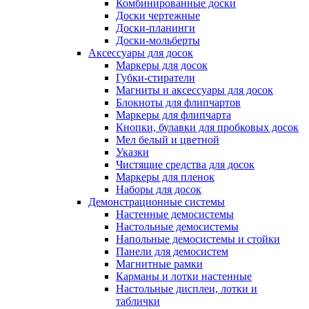
Комбинированные доски
Доски чертежные
Доски-планинги
Доски-мольберты
Аксессуары для досок
Маркеры для досок
Губки-стиратели
Магниты и аксессуары для досок
Блокноты для флипчартов
Маркеры для флипчарта
Кнопки, булавки для пробковых досок
Мел белый и цветной
Указки
Чистящие средства для досок
Маркеры для пленок
Наборы для досок
Демонстрационные системы
Настенные демосистемы
Настольные демосистемы
Напольные демосистемы и стойки
Панели для демосистем
Магнитные рамки
Карманы и лотки настенные
Настольные дисплеи, лотки и
таблички