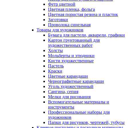
Фетр цветной
Цветная пленка, фольга
Цветная пористая резина и пластик
Заготовки
Проволока синельная
Товары для художников
Бумага для пастели, акварели, графики
Картон грунтованный для
художественных работ
Холсты
Мольберты и этюдники
Кисти художественные
Пастель
Краски
Цветные карандаши
Чернографитные карандаши
Уголь художественный
Сангина, сепия
Мелки для рисования
Вспомогательные материалы и
инструменты
Профессиональные наборы для
художников
Папки для рисунков, чертежей, тубусы
Клеевые пистолеты и расходные материалы