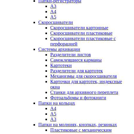
Папки-регистраторы
А3
А4
А5
Скоросшиватели
Скоросшиватели картонные
Скоросшиватели пластиковые
Скоросшиватели пластиковые с
перфорацией
Системы архивации
Разделители листов
Самоклеящиеся карманы
Картотеки
Разделители для картотек
Механизмы для скоросшивателя
Карточки для картотек, индексные
окна
Станки для архивного переплета
Фотоальбомы и фотокниги
Папки на кольцах
А4
А5
А3
Папки на молниях, кнопках, резинках
Пластиковые с механическим