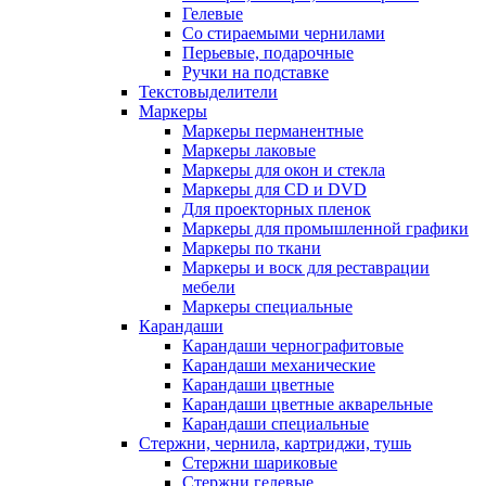
Гелевые
Со стираемыми чернилами
Перьевые, подарочные
Ручки на подставке
Текстовыделители
Маркеры
Маркеры перманентные
Маркеры лаковые
Маркеры для окон и стекла
Маркеры для CD и DVD
Для проекторных пленок
Маркеры для промышленной графики
Маркеры по ткани
Маркеры и воск для реставрации
мебели
Маркеры специальные
Карандаши
Карандаши чернографитовые
Карандаши механические
Карандаши цветные
Карандаши цветные акварельные
Карандаши специальные
Стержни, чернила, картриджи, тушь
Стержни шариковые
Стержни гелевые