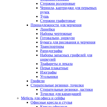
Стержни роллеровые
Чернила, картриджи для перьевых
ручек
Тушь
Стержни графитовые
Принадлежности для черчения
Линейки
Наборы чертежные
Готовальни, циркули
Бумага для рисования и черчения
Транспортиры
Рапидографы
Наборы запасных грифелей для
циркулей
Трафареты и лекала
Перья плакатные
Изографы
Угольники
Грифели
Стирательные резинки, точилки
Стирательные резинки, ластики
Точилки для карандашей
Мебель для офиса и сейфы
Офисные кресла и стулья
Кресла офисные