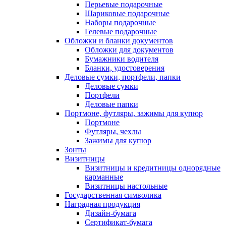
Перьевые подарочные
Шариковые подарочные
Наборы подарочные
Гелевые подарочные
Обложки и бланки документов
Обложки для документов
Бумажники водителя
Бланки, удостоверения
Деловые сумки, портфели, папки
Деловые сумки
Портфели
Деловые папки
Портмоне, футляры, зажимы для купюр
Портмоне
Футляры, чехлы
Зажимы для купюр
Зонты
Визитницы
Визитницы и кредитницы однорядные
карманные
Визитницы настольные
Государственная символика
Наградная продукция
Дизайн-бумага
Сертификат-бумага