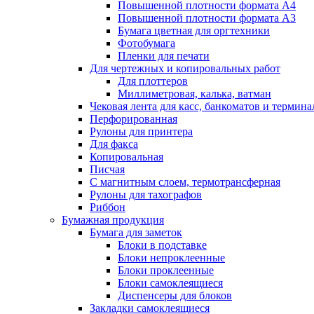
Повышенной плотности формата А4
Повышенной плотности формата А3
Бумага цветная для оргтехники
Фотобумага
Пленки для печати
Для чертежных и копировальных работ
Для плоттеров
Миллиметровая, калька, ватман
Чековая лента для касс, банкоматов и термина
Перфорированная
Рулоны для принтера
Для факса
Копировальная
Писчая
С магнитным слоем, термотрансферная
Рулоны для тахографов
Риббон
Бумажная продукция
Бумага для заметок
Блоки в подставке
Блоки непроклеенные
Блоки проклеенные
Блоки самоклеящиеся
Диспенсеры для блоков
Закладки самоклеящиеся