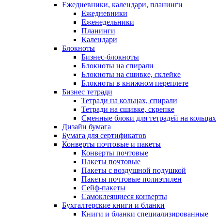
Ежедневники, календари, планинги
Ежедневники
Еженедельники
Планинги
Календари
Блокноты
Бизнес-блокноты
Блокноты на спирали
Блокноты на сшивке, склейке
Блокноты в книжном переплете
Бизнес тетради
Тетради на кольцах, спирали
Тетради на сшивке, скрепке
Сменные блоки для тетрадей на кольцах
Дизайн бумага
Бумага для сертификатов
Конверты почтовые и пакеты
Конверты почтовые
Пакеты почтовые
Пакеты с воздушной подушкой
Пакеты почтовые полиэтилен
Сейф-пакеты
Самоклеящиеся конверты
Бухгалтерские книги и бланки
Книги и бланки специализированные