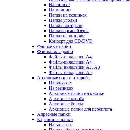
На кнопке
На молнии
Папки на резинках
Папки-уголки
Папки-портфели
Папки-органайзеры
Папки на липучке
Конверт для CD/DVD
Файловые папки
Файлы-вкладыши
Файлы-вкладыши А4
Файлы-вкладыши А4+
Файлы-вкладыши А2, А3
Файлы-вкладыши А5
Архивные папки и короба
На завязках
На резинках
Архивные папки на кнопке
Архивные короба
Архивные боксы
Архивные папки для переплета
Адресные папки
Картонные папки
На завязках
Папки-обложки картонные