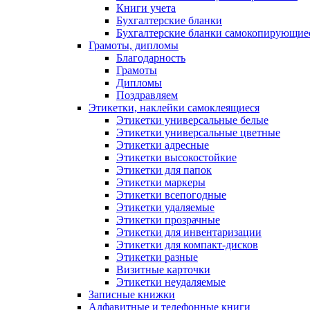
Книги учета
Бухгалтерские бланки
Бухгалтерские бланки самокопирующие
Грамоты, дипломы
Благодарность
Грамоты
Дипломы
Поздравляем
Этикетки, наклейки самоклеящиеся
Этикетки универсальные белые
Этикетки универсальные цветные
Этикетки адресные
Этикетки высокостойкие
Этикетки для папок
Этикетки маркеры
Этикетки всепогодные
Этикетки удаляемые
Этикетки прозрачные
Этикетки для инвентаризации
Этикетки для компакт-дисков
Этикетки разные
Визитные карточки
Этикетки неудаляемые
Записные книжки
Алфавитные и телефонные книги