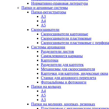
Нормативно-правовая литература
Папки и архивные системы
Папки-регистраторы
А3
А4
А5
Скоросшиватели
Скоросшиватели картонные
Скоросшиватели пластиковые
Скоросшиватели пластиковые с перфор
Системы архивации
Разделители листов
Самоклеящиеся карманы
Картотеки
Разделители для картотек
Механизмы для скоросшивателя
Карточки для картотек, индексные окна
Станки для архивного переплета
Фотоальбомы и фотокниги
Папки на кольцах
А4
А5
А3
Папки на молниях, кнопках, резинках
Пластиковые с механическим прижимо