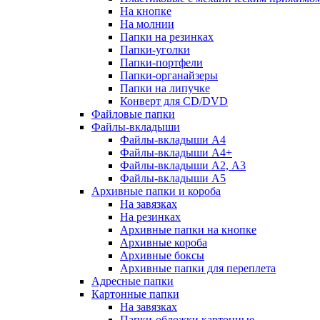
На кнопке
На молнии
Папки на резинках
Папки-уголки
Папки-портфели
Папки-органайзеры
Папки на липучке
Конверт для CD/DVD
Файловые папки
Файлы-вкладыши
Файлы-вкладыши А4
Файлы-вкладыши А4+
Файлы-вкладыши А2, А3
Файлы-вкладыши А5
Архивные папки и короба
На завязках
На резинках
Архивные папки на кнопке
Архивные короба
Архивные боксы
Архивные папки для переплета
Адресные папки
Картонные папки
На завязках
Папки-обложки картонные