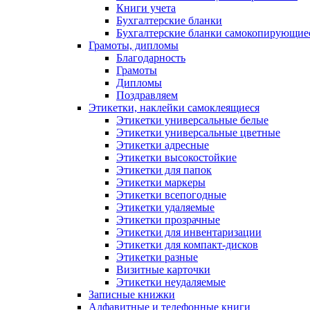
Книги учета
Бухгалтерские бланки
Бухгалтерские бланки самокопирующие
Грамоты, дипломы
Благодарность
Грамоты
Дипломы
Поздравляем
Этикетки, наклейки самоклеящиеся
Этикетки универсальные белые
Этикетки универсальные цветные
Этикетки адресные
Этикетки высокостойкие
Этикетки для папок
Этикетки маркеры
Этикетки всепогодные
Этикетки удаляемые
Этикетки прозрачные
Этикетки для инвентаризации
Этикетки для компакт-дисков
Этикетки разные
Визитные карточки
Этикетки неудаляемые
Записные книжки
Алфавитные и телефонные книги