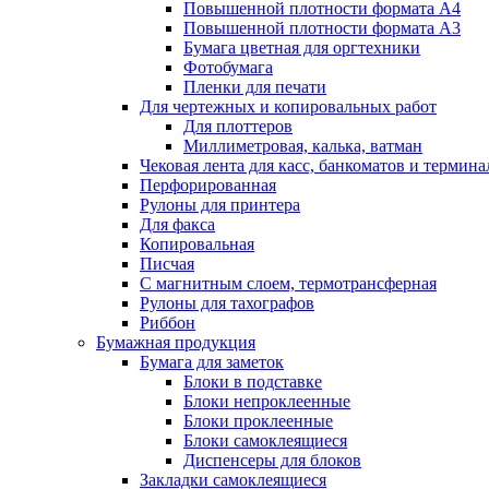
Повышенной плотности формата А4
Повышенной плотности формата А3
Бумага цветная для оргтехники
Фотобумага
Пленки для печати
Для чертежных и копировальных работ
Для плоттеров
Миллиметровая, калька, ватман
Чековая лента для касс, банкоматов и термина
Перфорированная
Рулоны для принтера
Для факса
Копировальная
Писчая
С магнитным слоем, термотрансферная
Рулоны для тахографов
Риббон
Бумажная продукция
Бумага для заметок
Блоки в подставке
Блоки непроклеенные
Блоки проклеенные
Блоки самоклеящиеся
Диспенсеры для блоков
Закладки самоклеящиеся