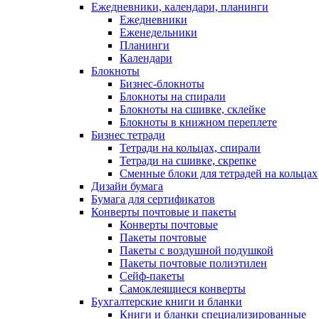
Ежедневники, календари, планинги
Ежедневники
Еженедельники
Планинги
Календари
Блокноты
Бизнес-блокноты
Блокноты на спирали
Блокноты на сшивке, склейке
Блокноты в книжном переплете
Бизнес тетради
Тетради на кольцах, спирали
Тетради на сшивке, скрепке
Сменные блоки для тетрадей на кольцах
Дизайн бумага
Бумага для сертификатов
Конверты почтовые и пакеты
Конверты почтовые
Пакеты почтовые
Пакеты с воздушной подушкой
Пакеты почтовые полиэтилен
Сейф-пакеты
Самоклеящиеся конверты
Бухгалтерские книги и бланки
Книги и бланки специализированные