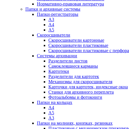
Нормативно-правовая литература
Папки и архивные системы
Папки-регистраторы
А3
А4
А5
Скоросшиватели
Скоросшиватели картонные
Скоросшиватели пластиковые
Скоросшиватели пластиковые с перфор
Системы архивации
Разделители листов
Самоклеящиеся карманы
Картотеки
Разделители для картотек
Механизмы для скоросшивателя
Карточки для картотек, индексные окна
Станки для архивного переплета
Фотоальбомы и фотокниги
Папки на кольцах
А4
А5
А3
Папки на молниях, кнопках, резинках
Пластиковые с механическим прижимо