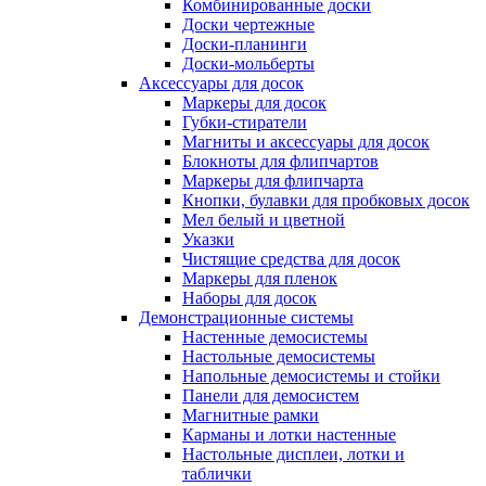
Комбинированные доски
Доски чертежные
Доски-планинги
Доски-мольберты
Аксессуары для досок
Маркеры для досок
Губки-стиратели
Магниты и аксессуары для досок
Блокноты для флипчартов
Маркеры для флипчарта
Кнопки, булавки для пробковых досок
Мел белый и цветной
Указки
Чистящие средства для досок
Маркеры для пленок
Наборы для досок
Демонстрационные системы
Настенные демосистемы
Настольные демосистемы
Напольные демосистемы и стойки
Панели для демосистем
Магнитные рамки
Карманы и лотки настенные
Настольные дисплеи, лотки и
таблички