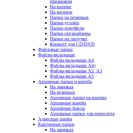
прижимом
На кнопке
На молнии
Папки на резинках
Папки-уголки
Папки-портфели
Папки-органайзеры
Папки на липучке
Конверт для CD/DVD
Файловые папки
Файлы-вкладыши
Файлы-вкладыши А4
Файлы-вкладыши А4+
Файлы-вкладыши А2, А3
Файлы-вкладыши А5
Архивные папки и короба
На завязках
На резинках
Архивные папки на кнопке
Архивные короба
Архивные боксы
Архивные папки для переплета
Адресные папки
Картонные папки
На завязках