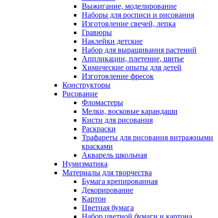
Выжигание, моделирование
Наборы для росписи и рисования
Изготовление свечей, лепка
Гравюры
Наклейки детские
Набор для выращивания растений
Аппликации, плетение, шитье
Химические опыты для детей
Изготовление фресок
Конструкторы
Рисование
Фломастеры
Мелки, восковые карандаши
Кисти для рисования
Раскраски
Трафареты для рисования витражными
красками
Акварель школьная
Нумизматика
Материалы для творчества
Бумага крепированная
Декорирование
Картон
Цветная бумага
Набор цветной бумаги и картона