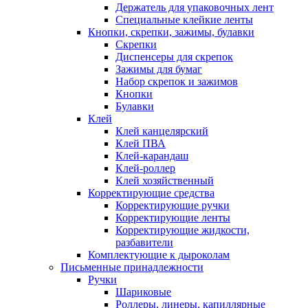
Держатель для упаковочных лент
Специальные клейкие ленты
Кнопки, скрепки, зажимы, булавки
Скрепки
Диспенсеры для скрепок
Зажимы для бумаг
Набор скрепок и зажимов
Кнопки
Булавки
Клей
Клей канцелярский
Клей ПВА
Клей-карандаш
Клей-роллер
Клей хозяйственный
Корректирующие средства
Корректирующие ручки
Корректирующие ленты
Корректирующие жидкости,
разбавители
Комплектующие к дыроколам
Письменные принадлежности
Ручки
Шариковые
Роллеры, линеры, капиллярные