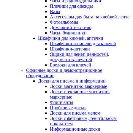
Часы и радиобудильники
Плечики для одежды
Вазы
Аксессуары для быта на клейкой ленте
Фотоальбомы
Домашний текстиль
Часы, будильники
Шкафчики для ключей, аптечки
Шкафчики и панели для ключей
Шкафчики-аптечки
Ящики для денег, ценностей,
документов, печатей
Брелоки для ключей
Офисные доски и демонстрационное
оборудование
Доски для письма и информации
Доски магнитно-маркерные
Доски стеклянные магнитно-
маркерные
Флипчарты
Пробковые доски
Доски для письма мелом
Доски с фетровым, текстильным
покрытием
Информационные доски