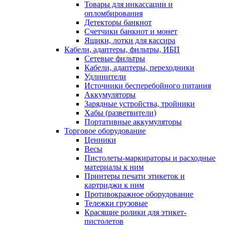
Товары для инкассации и
опломбирования
Детекторы банкнот
Счетчики банкнот и монет
Ящики, лотки для кассира
Кабели, адаптеры, фильтры, ИБП
Сетевые фильтры
Кабели, адаптеры, переходники
Удлинители
Источники бесперебойного питания
Аккумуляторы
Зарядные устройства, тройники
Хабы (разветвители)
Портативные аккумуляторы
Торговое оборудование
Ценники
Весы
Пистолеты-маркираторы и расходные
материалы к ним
Принтеры печати этикеток и
картриджи к ним
Противокражное оборудование
Тележки грузовые
Красящие ролики для этикет-
пистолетов