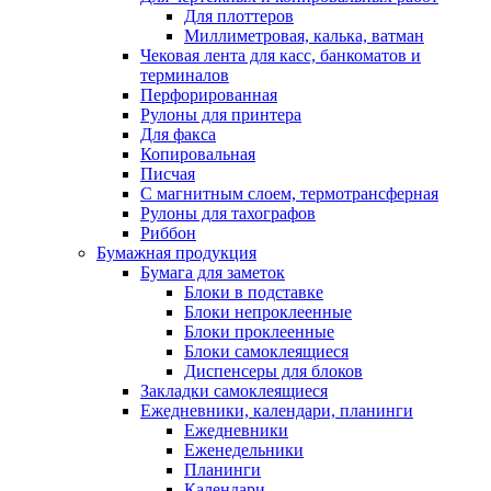
Для плоттеров
Миллиметровая, калька, ватман
Чековая лента для касс, банкоматов и
терминалов
Перфорированная
Рулоны для принтера
Для факса
Копировальная
Писчая
С магнитным слоем, термотрансферная
Рулоны для тахографов
Риббон
Бумажная продукция
Бумага для заметок
Блоки в подставке
Блоки непроклеенные
Блоки проклеенные
Блоки самоклеящиеся
Диспенсеры для блоков
Закладки самоклеящиеся
Ежедневники, календари, планинги
Ежедневники
Еженедельники
Планинги
Календари