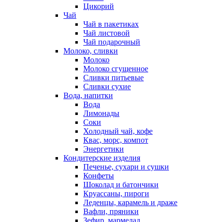
Цикорий
Чай
Чай в пакетиках
Чай листовой
Чай подарочный
Молоко, сливки
Молоко
Молоко сгущенное
Сливки питьевые
Сливки сухие
Вода, напитки
Вода
Лимонады
Соки
Холодный чай, кофе
Квас, морс, компот
Энергетики
Кондитерские изделия
Печенье, сухари и сушки
Конфеты
Шоколад и батончики
Круассаны, пироги
Леденцы, карамель и драже
Вафли, пряники
Зефир, мармелад