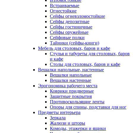
Взломостойкие
Встраиваемые
Огнестойкие
Сейфы огневзломостойкие
Сейфы депозитные
Сейфы гостиничные
Сейфы оружейные
Сейфовые полки
Тайники (сейфы-книги)
Мебель для столовых, баров и кафе
Стулья и табуреты для столовых, баров
и кафе
Столы для столовых, баров и кафе
Вешалки напольные, настенные
Вешалки напольные
Вешалки настенные
Эрогономика рабочего места
Коврики придверные
Защитные покрытия
Противоскользящие ленты
Опоры для спины, подставки для ног
Предметы интерьера
Зеркала
Жалюзи и шторы
Комоды, этажерки и ящики