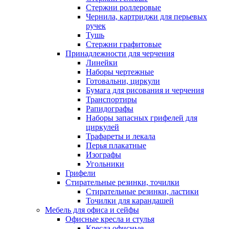
Стержни роллеровые
Чернила, картриджи для перьевых
ручек
Тушь
Стержни графитовые
Принадлежности для черчения
Линейки
Наборы чертежные
Готовальни, циркули
Бумага для рисования и черчения
Транспортиры
Рапидографы
Наборы запасных грифелей для
циркулей
Трафареты и лекала
Перья плакатные
Изографы
Угольники
Грифели
Стирательные резинки, точилки
Стирательные резинки, ластики
Точилки для карандашей
Мебель для офиса и сейфы
Офисные кресла и стулья
Кресла офисные