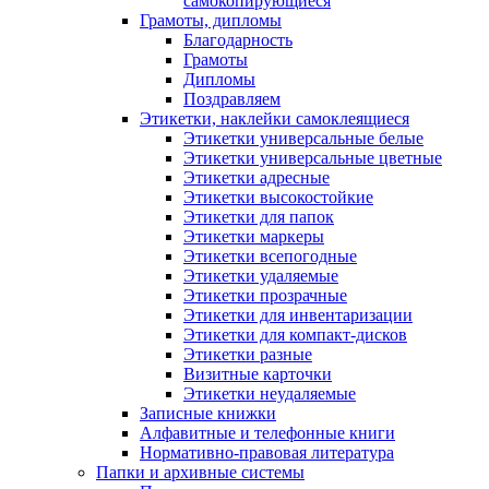
самокопирующиеся
Грамоты, дипломы
Благодарность
Грамоты
Дипломы
Поздравляем
Этикетки, наклейки самоклеящиеся
Этикетки универсальные белые
Этикетки универсальные цветные
Этикетки адресные
Этикетки высокостойкие
Этикетки для папок
Этикетки маркеры
Этикетки всепогодные
Этикетки удаляемые
Этикетки прозрачные
Этикетки для инвентаризации
Этикетки для компакт-дисков
Этикетки разные
Визитные карточки
Этикетки неудаляемые
Записные книжки
Алфавитные и телефонные книги
Нормативно-правовая литература
Папки и архивные системы