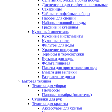
Салатники, блюда, прочая посуда
Диспенсеры для салфеток настольные
Сахарницы
Чайные и кофейные наборы
Наборы для специй
Наборы столовой посуды
Графины и кувшины
Кухонный инвентарь
Кухонные инструменты
Кухонные ножи
Фильтры для воды
Хранение продуктов
Термосы и термокружки
Бутылки для воды
Фольга пищевая
Пакеты для приготовления льда
Бумага для выпечки
Разделочные доски
Бытовая техника
Техника для уборки
Пылесосы
Паровые швабры (полотеры)
Сушилки для рук
Техника для красоты
Аксессуары для бритья