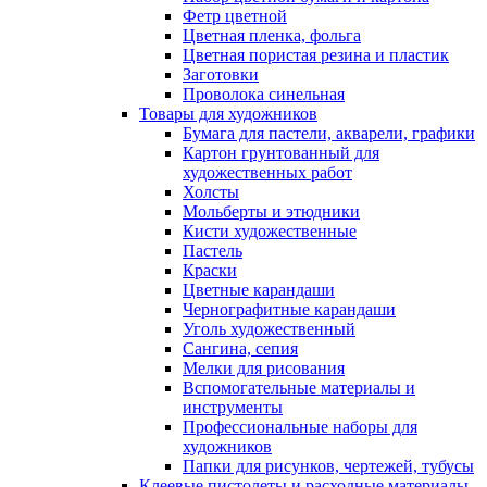
Фетр цветной
Цветная пленка, фольга
Цветная пористая резина и пластик
Заготовки
Проволока синельная
Товары для художников
Бумага для пастели, акварели, графики
Картон грунтованный для
художественных работ
Холсты
Мольберты и этюдники
Кисти художественные
Пастель
Краски
Цветные карандаши
Чернографитные карандаши
Уголь художественный
Сангина, сепия
Мелки для рисования
Вспомогательные материалы и
инструменты
Профессиональные наборы для
художников
Папки для рисунков, чертежей, тубусы
Клеевые пистолеты и расходные материалы