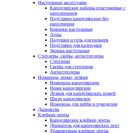
Настольные аксессуары
Канцелярские наборы пластиковые с
наполнением
Подставки канцелярские без
наполнения
Коврики настольные
Лупы
Подушки и гель для пальцев
Подставки для календаря
Звонки настольные
Степлеры, скобы, антистеплеры
Степлеры
Скобы для степлеров
Антистеплеры
Ножницы, ножи, лезвия
Ножницы канцелярские
Ножи канцелярские
Лезвия для канцелярских ножей
Шило канцелярское
Ножницы для хобби и рукоделия
Дыроколы
Клейкие ленты
Канцелярские клейкие ленты
Держатель для канцелярских лент
Упаковочные клейкие ленты