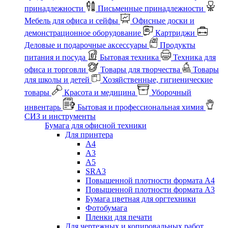
принадлежности
Письменные принадлежности
Мебель для офиса и сейфы
Офисные доски и
демонстрационное оборудование
Картриджи
Деловые и подарочные аксессуары
Продукты
питания и посуда
Бытовая техника
Техника для
офиса и торговли
Товары для творчества
Товары
для школы и детей
Хозяйственные, гигиенические
товары
Красота и медицина
Уборочный
инвентарь
Бытовая и профессиональная химия
СИЗ и инструменты
Бумага для офисной техники
Для принтера
А4
А3
А5
SRA3
Повышенной плотности формата А4
Повышенной плотности формата А3
Бумага цветная для оргтехники
Фотобумага
Пленки для печати
Для чертежных и копировальных работ