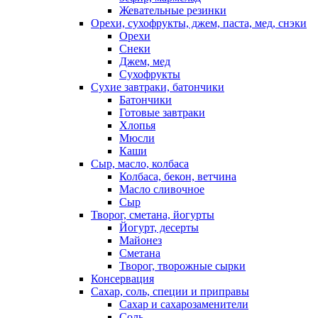
Жевательные резинки
Орехи, сухофрукты, джем, паста, мед, снэки
Орехи
Снеки
Джем, мед
Сухофрукты
Сухие завтраки, батончики
Батончики
Готовые завтраки
Хлопья
Мюсли
Каши
Сыр, масло, колбаса
Колбаса, бекон, ветчина
Масло сливочное
Сыр
Творог, сметана, йогурты
Йогурт, десерты
Майонез
Сметана
Творог, творожные сырки
Консервация
Сахар, соль, специи и приправы
Сахар и сахарозаменители
Соль