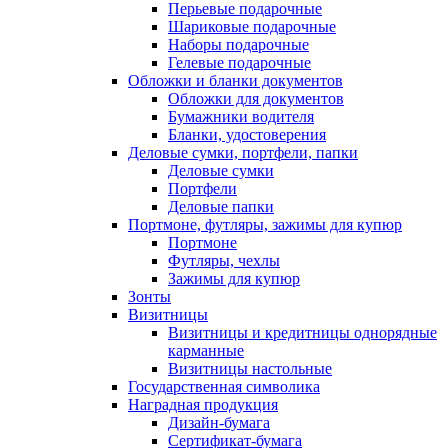
Перьевые подарочные
Шариковые подарочные
Наборы подарочные
Гелевые подарочные
Обложки и бланки документов
Обложки для документов
Бумажники водителя
Бланки, удостоверения
Деловые сумки, портфели, папки
Деловые сумки
Портфели
Деловые папки
Портмоне, футляры, зажимы для купюр
Портмоне
Футляры, чехлы
Зажимы для купюр
Зонты
Визитницы
Визитницы и кредитницы однорядные
карманные
Визитницы настольные
Государственная символика
Наградная продукция
Дизайн-бумага
Сертификат-бумага