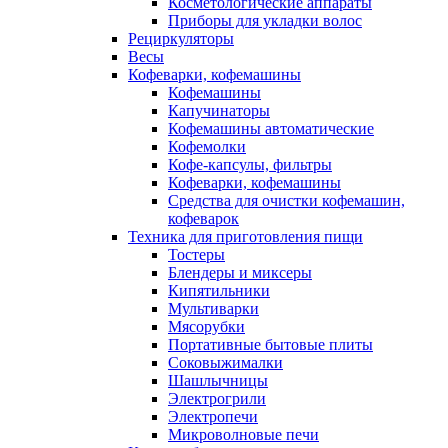
Косметологические аппараты
Приборы для укладки волос
Рециркуляторы
Весы
Кофеварки, кофемашины
Кофемашины
Капучинаторы
Кофемашины автоматические
Кофемолки
Кофе-капсулы, фильтры
Кофеварки, кофемашины
Средства для очистки кофемашин,
кофеварок
Техника для приготовления пищи
Тостеры
Блендеры и миксеры
Кипятильники
Мультиварки
Мясорубки
Портативные бытовые плиты
Соковыжималки
Шашлычницы
Электрогрили
Электропечи
Микроволновые печи