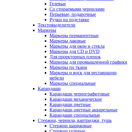
Гелевые
Со стираемыми чернилами
Перьевые, подарочные
Ручки на подставке
Текстовыделители
Маркеры
Маркеры перманентные
Маркеры лаковые
Маркеры для окон и стекла
Маркеры для CD и DVD
Для проекторных пленок
Маркеры для промышленной графики
Маркеры по ткани
Маркеры и воск для реставрации
мебели
Маркеры специальные
Карандаши
Карандаши чернографитовые
Карандаши механические
Карандаши цветные
Карандаши цветные акварельные
Карандаши специальные
Стержни, чернила, картриджи, тушь
Стержни шариковые
Стержни гелевые