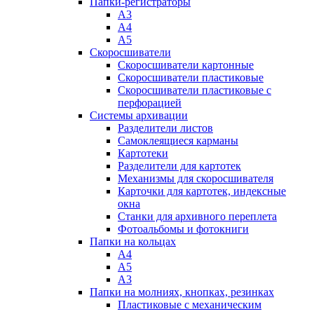
Папки-регистраторы
А3
А4
А5
Скоросшиватели
Скоросшиватели картонные
Скоросшиватели пластиковые
Скоросшиватели пластиковые с
перфорацией
Системы архивации
Разделители листов
Самоклеящиеся карманы
Картотеки
Разделители для картотек
Механизмы для скоросшивателя
Карточки для картотек, индексные
окна
Станки для архивного переплета
Фотоальбомы и фотокниги
Папки на кольцах
А4
А5
А3
Папки на молниях, кнопках, резинках
Пластиковые с механическим