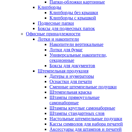
Папки-обложки картонные
Клипборды
Клипборды без крышки
Клипборды с крышкой
Подвесные папки
Боксы для подвесных папок
Офисные принадлежности
Лотки и накопители
Накопители вертикальные
Лотки для бумаг
Универсальные накопители,
секционные
Боксы для документов
Штемпельная продукция
Датеры и нумераторы
Оснастки для печати
Сменные штемпельные подушки
Штемпельная краска
Штампы прямоугольные
самонаборные
Штампы круглые самонаборные
Штампы стандартных слов
Настольные штемпельные подушки
Кассы символов для набора печатей
Аксессуары для штампов и печатей