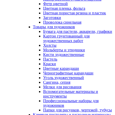
Фетр цветной
Цветная пленка, фольга
Цветная пористая резина и пластик
Заготовки
Проволока синельная
Товары для художников
Бумага для пастели, акварели, графики
Картон грунтованный для
художественных работ
Холсты
Мольберты и этюдники
Кисти художественные
Пастель
Краски
Цветные карандаши
Чернографитные карандаши
Уголь художественный
Сангина, сепия
Мелки для рисования
Вспомогательные материалы и
инструменты
Профессиональные наборы для
художников
Папки для рисунков, чертежей, тубусы
Клеевые пистолеты и расходные материалы