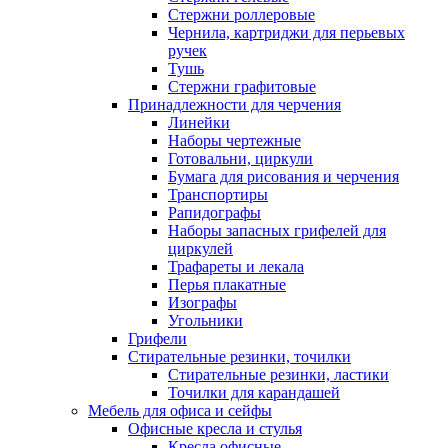
Стержни роллеровые
Чернила, картриджи для перьевых
ручек
Тушь
Стержни графитовые
Принадлежности для черчения
Линейки
Наборы чертежные
Готовальни, циркули
Бумага для рисования и черчения
Транспортиры
Рапидографы
Наборы запасных грифелей для
циркулей
Трафареты и лекала
Перья плакатные
Изографы
Угольники
Грифели
Стирательные резинки, точилки
Стирательные резинки, ластики
Точилки для карандашей
Мебель для офиса и сейфы
Офисные кресла и стулья
Кресла офисные