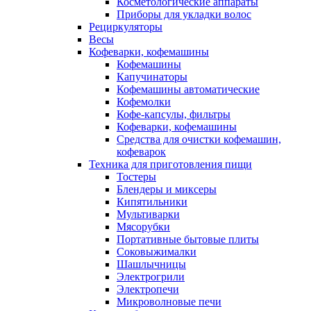
Косметологические аппараты
Приборы для укладки волос
Рециркуляторы
Весы
Кофеварки, кофемашины
Кофемашины
Капучинаторы
Кофемашины автоматические
Кофемолки
Кофе-капсулы, фильтры
Кофеварки, кофемашины
Средства для очистки кофемашин,
кофеварок
Техника для приготовления пищи
Тостеры
Блендеры и миксеры
Кипятильники
Мультиварки
Мясорубки
Портативные бытовые плиты
Соковыжималки
Шашлычницы
Электрогрили
Электропечи
Микроволновые печи