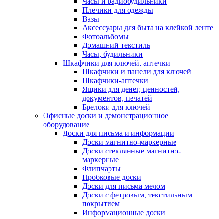
Часы и радиобудильники
Плечики для одежды
Вазы
Аксессуары для быта на клейкой ленте
Фотоальбомы
Домашний текстиль
Часы, будильники
Шкафчики для ключей, аптечки
Шкафчики и панели для ключей
Шкафчики-аптечки
Ящики для денег, ценностей,
документов, печатей
Брелоки для ключей
Офисные доски и демонстрационное
оборудование
Доски для письма и информации
Доски магнитно-маркерные
Доски стеклянные магнитно-
маркерные
Флипчарты
Пробковые доски
Доски для письма мелом
Доски с фетровым, текстильным
покрытием
Информационные доски