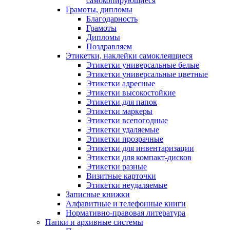
самокопирующиеся
Грамоты, дипломы
Благодарность
Грамоты
Дипломы
Поздравляем
Этикетки, наклейки самоклеящиеся
Этикетки универсальные белые
Этикетки универсальные цветные
Этикетки адресные
Этикетки высокостойкие
Этикетки для папок
Этикетки маркеры
Этикетки всепогодные
Этикетки удаляемые
Этикетки прозрачные
Этикетки для инвентаризации
Этикетки для компакт-дисков
Этикетки разные
Визитные карточки
Этикетки неудаляемые
Записные книжки
Алфавитные и телефонные книги
Нормативно-правовая литература
Папки и архивные системы