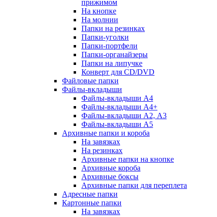
прижимом
На кнопке
На молнии
Папки на резинках
Папки-уголки
Папки-портфели
Папки-органайзеры
Папки на липучке
Конверт для CD/DVD
Файловые папки
Файлы-вкладыши
Файлы-вкладыши А4
Файлы-вкладыши А4+
Файлы-вкладыши А2, А3
Файлы-вкладыши А5
Архивные папки и короба
На завязках
На резинках
Архивные папки на кнопке
Архивные короба
Архивные боксы
Архивные папки для переплета
Адресные папки
Картонные папки
На завязках