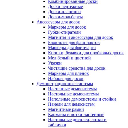
Комбинированные доски
Доски чертежные
Доски-планинги
Доски-мольберты
Аксессуары для досок
Маркеры для досок
Губки-стиратели
Магниты и аксессуары для досок
Блокноты для флипчартов
Маркеры для флипчарта
Кнопки, булавки для пробковых досок
Мел белый и цветной
Указки
Чистящие средства для досок
Маркеры для пленок
Наборы для досок
Демонстрационные системы
Настенные демосистемы
Настольные демосистемы
Напольные демосистемы и стойки
Панели для демосистем
Магнитные рамки
Карманы и лотки настенные
Настольные дисплеи, лотки и
таблички