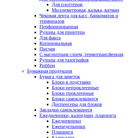
Для плоттеров
Миллиметровая, калька, ватман
Чековая лента для касс, банкоматов и
терминалов
Перфорированная
Рулоны для принтера
Для факса
Копировальная
Писчая
С магнитным слоем, термотрансферная
Рулоны для тахографов
Риббон
Бумажная продукция
Бумага для заметок
Блоки в подставке
Блоки непроклеенные
Блоки проклеенные
Блоки самоклеящиеся
Диспенсеры для блоков
Закладки самоклеящиеся
Ежедневники, календари, планинги
Ежедневники
Еженедельники
Планинги
Календари