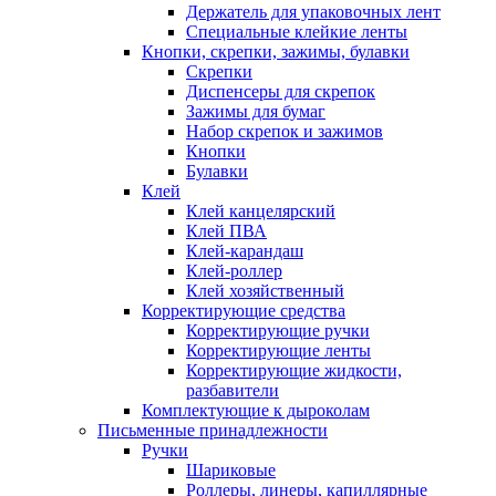
Держатель для упаковочных лент
Специальные клейкие ленты
Кнопки, скрепки, зажимы, булавки
Скрепки
Диспенсеры для скрепок
Зажимы для бумаг
Набор скрепок и зажимов
Кнопки
Булавки
Клей
Клей канцелярский
Клей ПВА
Клей-карандаш
Клей-роллер
Клей хозяйственный
Корректирующие средства
Корректирующие ручки
Корректирующие ленты
Корректирующие жидкости,
разбавители
Комплектующие к дыроколам
Письменные принадлежности
Ручки
Шариковые
Роллеры, линеры, капиллярные