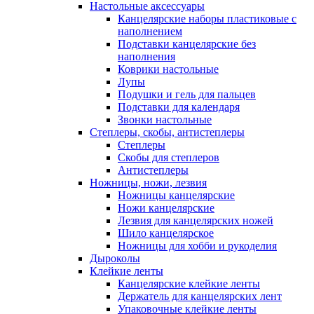
Настольные аксессуары
Канцелярские наборы пластиковые с
наполнением
Подставки канцелярские без
наполнения
Коврики настольные
Лупы
Подушки и гель для пальцев
Подставки для календаря
Звонки настольные
Степлеры, скобы, антистеплеры
Степлеры
Скобы для степлеров
Антистеплеры
Ножницы, ножи, лезвия
Ножницы канцелярские
Ножи канцелярские
Лезвия для канцелярских ножей
Шило канцелярское
Ножницы для хобби и рукоделия
Дыроколы
Клейкие ленты
Канцелярские клейкие ленты
Держатель для канцелярских лент
Упаковочные клейкие ленты