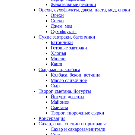
Жевательные резинки
Орехи, сухофрукты, джем, паста, мед, снэки
Орехи
Снеки
Джем, мед
Сухофрукты
Сухие завтраки, батончики
Батончики
Готовые завтраки
Хлопья
Мюсли
Каши
Сыр, масло, колбаса
Колбаса, бекон, ветчина
Масло сливочное
Сыр
Творог, сметана, йогурты
Йогурт, десерты
Майонез
Сметана
Творог, творожные сырки
Консервация
Сахар, соль, специи и приправы
Сахар и сахарозаменители
Соль