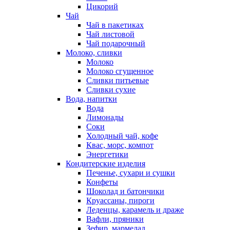
Цикорий
Чай
Чай в пакетиках
Чай листовой
Чай подарочный
Молоко, сливки
Молоко
Молоко сгущенное
Сливки питьевые
Сливки сухие
Вода, напитки
Вода
Лимонады
Соки
Холодный чай, кофе
Квас, морс, компот
Энергетики
Кондитерские изделия
Печенье, сухари и сушки
Конфеты
Шоколад и батончики
Круассаны, пироги
Леденцы, карамель и драже
Вафли, пряники
Зефир, мармелад