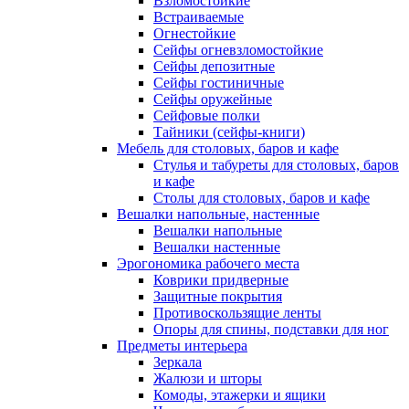
Взломостойкие
Встраиваемые
Огнестойкие
Сейфы огневзломостойкие
Сейфы депозитные
Сейфы гостиничные
Сейфы оружейные
Сейфовые полки
Тайники (сейфы-книги)
Мебель для столовых, баров и кафе
Стулья и табуреты для столовых, баров
и кафе
Столы для столовых, баров и кафе
Вешалки напольные, настенные
Вешалки напольные
Вешалки настенные
Эрогономика рабочего места
Коврики придверные
Защитные покрытия
Противоскользящие ленты
Опоры для спины, подставки для ног
Предметы интерьера
Зеркала
Жалюзи и шторы
Комоды, этажерки и ящики