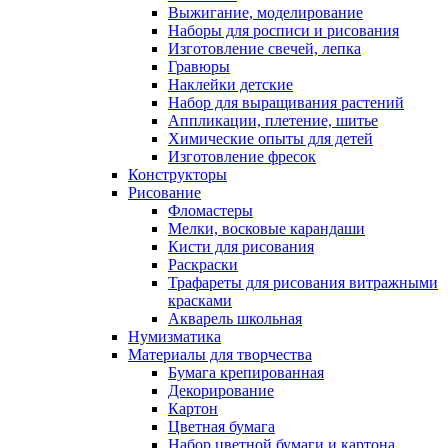
Выжигание, моделирование
Наборы для росписи и рисования
Изготовление свечей, лепка
Гравюры
Наклейки детские
Набор для выращивания растений
Аппликации, плетение, шитье
Химические опыты для детей
Изготовление фресок
Конструкторы
Рисование
Фломастеры
Мелки, восковые карандаши
Кисти для рисования
Раскраски
Трафареты для рисования витражными
красками
Акварель школьная
Нумизматика
Материалы для творчества
Бумага крепированная
Декорирование
Картон
Цветная бумага
Набор цветной бумаги и картона