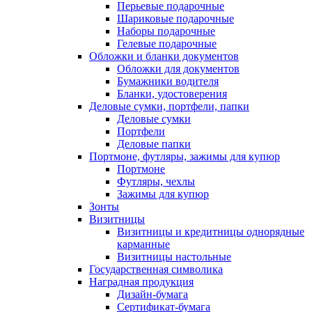
Перьевые подарочные
Шариковые подарочные
Наборы подарочные
Гелевые подарочные
Обложки и бланки документов
Обложки для документов
Бумажники водителя
Бланки, удостоверения
Деловые сумки, портфели, папки
Деловые сумки
Портфели
Деловые папки
Портмоне, футляры, зажимы для купюр
Портмоне
Футляры, чехлы
Зажимы для купюр
Зонты
Визитницы
Визитницы и кредитницы однорядные
карманные
Визитницы настольные
Государственная символика
Наградная продукция
Дизайн-бумага
Сертификат-бумага