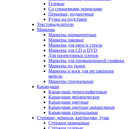
Гелевые
Со стираемыми чернилами
Перьевые, подарочные
Ручки на подставке
Текстовыделители
Маркеры
Маркеры перманентные
Маркеры лаковые
Маркеры для окон и стекла
Маркеры для CD и DVD
Для проекторных пленок
Маркеры для промышленной графики
Маркеры по ткани
Маркеры и воск для реставрации
мебели
Маркеры специальные
Карандаши
Карандаши чернографитовые
Карандаши механические
Карандаши цветные
Карандаши цветные акварельные
Карандаши специальные
Стержни, чернила, картриджи, тушь
Стержни шариковые
Стержни гелевые