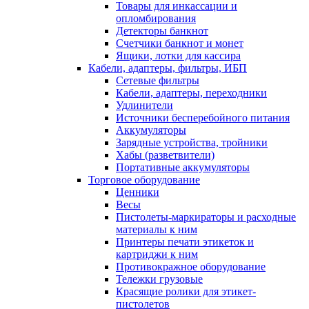
Товары для инкассации и
опломбирования
Детекторы банкнот
Счетчики банкнот и монет
Ящики, лотки для кассира
Кабели, адаптеры, фильтры, ИБП
Сетевые фильтры
Кабели, адаптеры, переходники
Удлинители
Источники бесперебойного питания
Аккумуляторы
Зарядные устройства, тройники
Хабы (разветвители)
Портативные аккумуляторы
Торговое оборудование
Ценники
Весы
Пистолеты-маркираторы и расходные
материалы к ним
Принтеры печати этикеток и
картриджи к ним
Противокражное оборудование
Тележки грузовые
Красящие ролики для этикет-
пистолетов