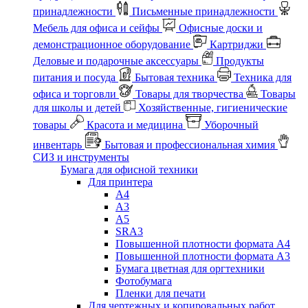
принадлежности
Письменные принадлежности
Мебель для офиса и сейфы
Офисные доски и
демонстрационное оборудование
Картриджи
Деловые и подарочные аксессуары
Продукты
питания и посуда
Бытовая техника
Техника для
офиса и торговли
Товары для творчества
Товары
для школы и детей
Хозяйственные, гигиенические
товары
Красота и медицина
Уборочный
инвентарь
Бытовая и профессиональная химия
СИЗ и инструменты
Бумага для офисной техники
Для принтера
А4
А3
А5
SRA3
Повышенной плотности формата А4
Повышенной плотности формата А3
Бумага цветная для оргтехники
Фотобумага
Пленки для печати
Для чертежных и копировальных работ