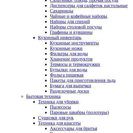
Салатники, блюда, прочая посуда
Диспенсеры для салфеток настольные
Сахарницы
Чайные и кофейные наборы
Наборы для специй
Наборы столовой посуды
Графины и кувшины
Кухонный инвентарь
Кухонные инструменты
Кухонные ножи
Фильтры для воды
Хранение продуктов
Термосы и термокружки
Бутылки для воды
Фольга пищевая
Пакеты для приготовления льда
Бумага для выпечки
Разделочные доски
Бытовая техника
Техника для уборки
Пылесосы
Паровые швабры (полотеры)
Сушилки для рук
Техника для красоты
Аксессуары для бритья