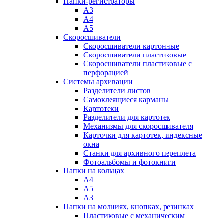
Папки-регистраторы
А3
А4
А5
Скоросшиватели
Скоросшиватели картонные
Скоросшиватели пластиковые
Скоросшиватели пластиковые с
перфорацией
Системы архивации
Разделители листов
Самоклеящиеся карманы
Картотеки
Разделители для картотек
Механизмы для скоросшивателя
Карточки для картотек, индексные
окна
Станки для архивного переплета
Фотоальбомы и фотокниги
Папки на кольцах
А4
А5
А3
Папки на молниях, кнопках, резинках
Пластиковые с механическим