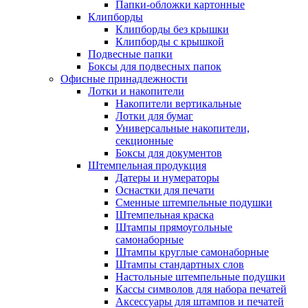
Папки-обложки картонные
Клипборды
Клипборды без крышки
Клипборды с крышкой
Подвесные папки
Боксы для подвесных папок
Офисные принадлежности
Лотки и накопители
Накопители вертикальные
Лотки для бумаг
Универсальные накопители,
секционные
Боксы для документов
Штемпельная продукция
Датеры и нумераторы
Оснастки для печати
Сменные штемпельные подушки
Штемпельная краска
Штампы прямоугольные
самонаборные
Штампы круглые самонаборные
Штампы стандартных слов
Настольные штемпельные подушки
Кассы символов для набора печатей
Аксессуары для штампов и печатей