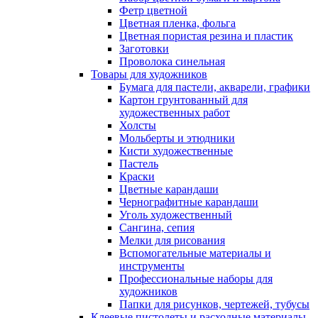
Фетр цветной
Цветная пленка, фольга
Цветная пористая резина и пластик
Заготовки
Проволока синельная
Товары для художников
Бумага для пастели, акварели, графики
Картон грунтованный для
художественных работ
Холсты
Мольберты и этюдники
Кисти художественные
Пастель
Краски
Цветные карандаши
Чернографитные карандаши
Уголь художественный
Сангина, сепия
Мелки для рисования
Вспомогательные материалы и
инструменты
Профессиональные наборы для
художников
Папки для рисунков, чертежей, тубусы
Клеевые пистолеты и расходные материалы