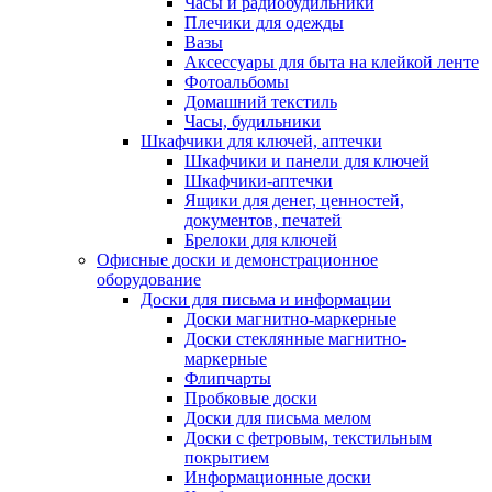
Часы и радиобудильники
Плечики для одежды
Вазы
Аксессуары для быта на клейкой ленте
Фотоальбомы
Домашний текстиль
Часы, будильники
Шкафчики для ключей, аптечки
Шкафчики и панели для ключей
Шкафчики-аптечки
Ящики для денег, ценностей,
документов, печатей
Брелоки для ключей
Офисные доски и демонстрационное
оборудование
Доски для письма и информации
Доски магнитно-маркерные
Доски стеклянные магнитно-
маркерные
Флипчарты
Пробковые доски
Доски для письма мелом
Доски с фетровым, текстильным
покрытием
Информационные доски