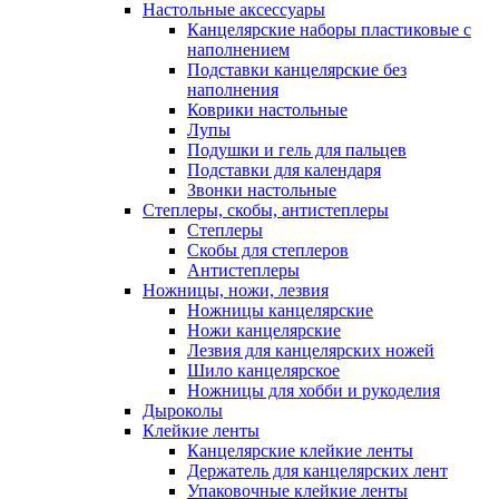
Настольные аксессуары
Канцелярские наборы пластиковые с
наполнением
Подставки канцелярские без
наполнения
Коврики настольные
Лупы
Подушки и гель для пальцев
Подставки для календаря
Звонки настольные
Степлеры, скобы, антистеплеры
Степлеры
Скобы для степлеров
Антистеплеры
Ножницы, ножи, лезвия
Ножницы канцелярские
Ножи канцелярские
Лезвия для канцелярских ножей
Шило канцелярское
Ножницы для хобби и рукоделия
Дыроколы
Клейкие ленты
Канцелярские клейкие ленты
Держатель для канцелярских лент
Упаковочные клейкие ленты