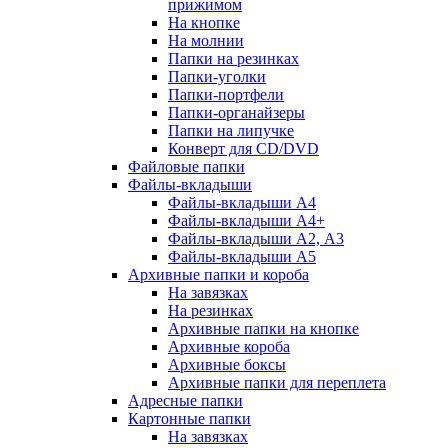
прижимом
На кнопке
На молнии
Папки на резинках
Папки-уголки
Папки-портфели
Папки-органайзеры
Папки на липучке
Конверт для CD/DVD
Файловые папки
Файлы-вкладыши
Файлы-вкладыши А4
Файлы-вкладыши А4+
Файлы-вкладыши А2, А3
Файлы-вкладыши А5
Архивные папки и короба
На завязках
На резинках
Архивные папки на кнопке
Архивные короба
Архивные боксы
Архивные папки для переплета
Адресные папки
Картонные папки
На завязках