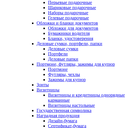
Перьевые подарочные
Шариковые подарочные
Наборы подарочные
Гелевые подарочные
Обложки и бланки документов
Обложки для документов
Бумажники водителя
Бланки, удостоверения
Деловые сумки, портфели, папки
Деловые сумки
Портфели
Деловые папки
Портмоне, футляры, зажимы для купюр
Портмоне
Футляры, чехлы
Зажимы для купюр
Зонты
Визитницы
Визитницы и кредитницы однорядные
карманные
Визитницы настольные
Государственная символика
Наградная продукция
Дизайн-бумага
Сертификат-бумага