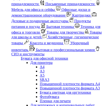
принадлежности
Письменные принадлежности
Мебель для офиса и сейфы
Офисные доски и
демонстрационное оборудование
Картриджи
Деловые и подарочные аксессуары
Продукты
питания и посуда
Бытовая техника
Техника для
офиса и торговли
Товары для творчества
Товары
для школы и детей
Хозяйственные, гигиенические
товары
Красота и медицина
Уборочный
инвентарь
Бытовая и профессиональная химия
СИЗ и инструменты
Бумага для офисной техники
Для принтера
А4
А3
А5
SRA3
Повышенной плотности формата А4
Повышенной плотности формата А3
Бумага цветная для оргтехники
Фотобумага
Пленки для печати
Для чертежных и копировальных работ