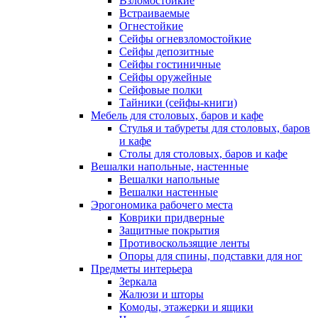
Взломостойкие
Встраиваемые
Огнестойкие
Сейфы огневзломостойкие
Сейфы депозитные
Сейфы гостиничные
Сейфы оружейные
Сейфовые полки
Тайники (сейфы-книги)
Мебель для столовых, баров и кафе
Стулья и табуреты для столовых, баров
и кафе
Столы для столовых, баров и кафе
Вешалки напольные, настенные
Вешалки напольные
Вешалки настенные
Эрогономика рабочего места
Коврики придверные
Защитные покрытия
Противоскользящие ленты
Опоры для спины, подставки для ног
Предметы интерьера
Зеркала
Жалюзи и шторы
Комоды, этажерки и ящики