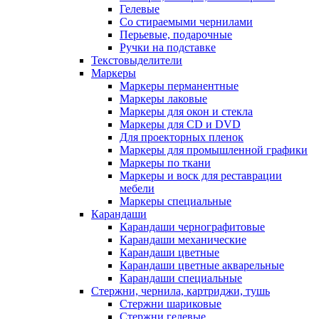
Гелевые
Со стираемыми чернилами
Перьевые, подарочные
Ручки на подставке
Текстовыделители
Маркеры
Маркеры перманентные
Маркеры лаковые
Маркеры для окон и стекла
Маркеры для CD и DVD
Для проекторных пленок
Маркеры для промышленной графики
Маркеры по ткани
Маркеры и воск для реставрации
мебели
Маркеры специальные
Карандаши
Карандаши чернографитовые
Карандаши механические
Карандаши цветные
Карандаши цветные акварельные
Карандаши специальные
Стержни, чернила, картриджи, тушь
Стержни шариковые
Стержни гелевые