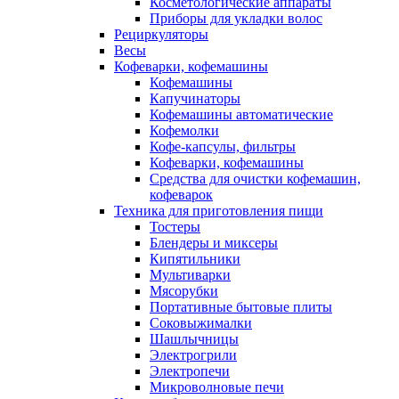
Косметологические аппараты
Приборы для укладки волос
Рециркуляторы
Весы
Кофеварки, кофемашины
Кофемашины
Капучинаторы
Кофемашины автоматические
Кофемолки
Кофе-капсулы, фильтры
Кофеварки, кофемашины
Средства для очистки кофемашин,
кофеварок
Техника для приготовления пищи
Тостеры
Блендеры и миксеры
Кипятильники
Мультиварки
Мясорубки
Портативные бытовые плиты
Соковыжималки
Шашлычницы
Электрогрили
Электропечи
Микроволновые печи