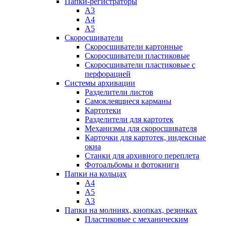
Папки-регистраторы
А3
А4
А5
Скоросшиватели
Скоросшиватели картонные
Скоросшиватели пластиковые
Скоросшиватели пластиковые с
перфорацией
Системы архивации
Разделители листов
Самоклеящиеся карманы
Картотеки
Разделители для картотек
Механизмы для скоросшивателя
Карточки для картотек, индексные
окна
Станки для архивного переплета
Фотоальбомы и фотокниги
Папки на кольцах
А4
А5
А3
Папки на молниях, кнопках, резинках
Пластиковые с механическим