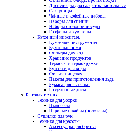
Салатники, блюда, прочая посуда
Диспенсеры для салфеток настольные
Сахарницы
Чайные и кофейные наборы
Наборы для специй
Наборы столовой посуды
Графины и кувшины
Кухонный инвентарь
Кухонные инструменты
Кухонные ножи
Фильтры для воды
Хранение продуктов
Термосы и термокружки
Бутылки для воды
Фольга пищевая
Пакеты для приготовления льда
Бумага для выпечки
Разделочные доски
Бытовая техника
Техника для уборки
Пылесосы
Паровые швабры (полотеры)
Сушилки для рук
Техника для красоты
Аксессуары для бритья