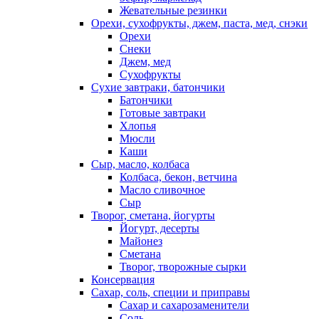
Жевательные резинки
Орехи, сухофрукты, джем, паста, мед, снэки
Орехи
Снеки
Джем, мед
Сухофрукты
Сухие завтраки, батончики
Батончики
Готовые завтраки
Хлопья
Мюсли
Каши
Сыр, масло, колбаса
Колбаса, бекон, ветчина
Масло сливочное
Сыр
Творог, сметана, йогурты
Йогурт, десерты
Майонез
Сметана
Творог, творожные сырки
Консервация
Сахар, соль, специи и приправы
Сахар и сахарозаменители
Соль