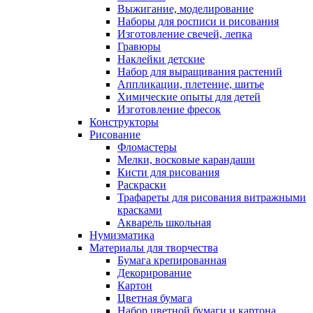
Выжигание, моделирование
Наборы для росписи и рисования
Изготовление свечей, лепка
Гравюры
Наклейки детские
Набор для выращивания растений
Аппликации, плетение, шитье
Химические опыты для детей
Изготовление фресок
Конструкторы
Рисование
Фломастеры
Мелки, восковые карандаши
Кисти для рисования
Раскраски
Трафареты для рисования витражными
красками
Акварель школьная
Нумизматика
Материалы для творчества
Бумага крепированная
Декорирование
Картон
Цветная бумага
Набор цветной бумаги и картона