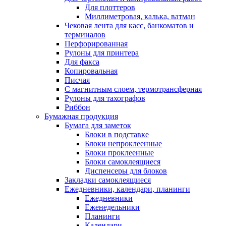
Для плоттеров
Миллиметровая, калька, ватман
Чековая лента для касс, банкоматов и
терминалов
Перфорированная
Рулоны для принтера
Для факса
Копировальная
Писчая
С магнитным слоем, термотрансферная
Рулоны для тахографов
Риббон
Бумажная продукция
Бумага для заметок
Блоки в подставке
Блоки непроклеенные
Блоки проклеенные
Блоки самоклеящиеся
Диспенсеры для блоков
Закладки самоклеящиеся
Ежедневники, календари, планинги
Ежедневники
Еженедельники
Планинги
Календари