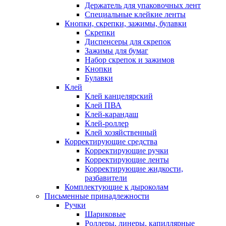
Держатель для упаковочных лент
Специальные клейкие ленты
Кнопки, скрепки, зажимы, булавки
Скрепки
Диспенсеры для скрепок
Зажимы для бумаг
Набор скрепок и зажимов
Кнопки
Булавки
Клей
Клей канцелярский
Клей ПВА
Клей-карандаш
Клей-роллер
Клей хозяйственный
Корректирующие средства
Корректирующие ручки
Корректирующие ленты
Корректирующие жидкости,
разбавители
Комплектующие к дыроколам
Письменные принадлежности
Ручки
Шариковые
Роллеры, линеры, капиллярные