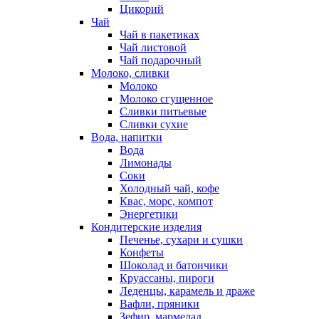
Цикорий
Чай
Чай в пакетиках
Чай листовой
Чай подарочный
Молоко, сливки
Молоко
Молоко сгущенное
Сливки питьевые
Сливки сухие
Вода, напитки
Вода
Лимонады
Соки
Холодный чай, кофе
Квас, морс, компот
Энергетики
Кондитерские изделия
Печенье, сухари и сушки
Конфеты
Шоколад и батончики
Круассаны, пироги
Леденцы, карамель и драже
Вафли, пряники
Зефир, мармелад