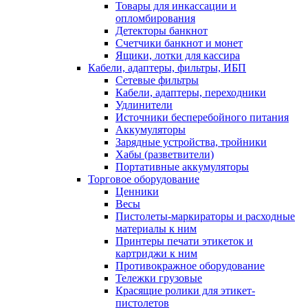
Товары для инкассации и
опломбирования
Детекторы банкнот
Счетчики банкнот и монет
Ящики, лотки для кассира
Кабели, адаптеры, фильтры, ИБП
Сетевые фильтры
Кабели, адаптеры, переходники
Удлинители
Источники бесперебойного питания
Аккумуляторы
Зарядные устройства, тройники
Хабы (разветвители)
Портативные аккумуляторы
Торговое оборудование
Ценники
Весы
Пистолеты-маркираторы и расходные
материалы к ним
Принтеры печати этикеток и
картриджи к ним
Противокражное оборудование
Тележки грузовые
Красящие ролики для этикет-
пистолетов