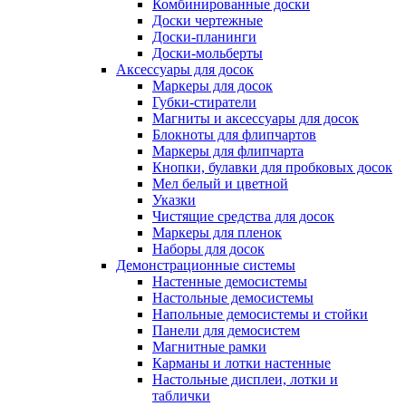
Комбинированные доски
Доски чертежные
Доски-планинги
Доски-мольберты
Аксессуары для досок
Маркеры для досок
Губки-стиратели
Магниты и аксессуары для досок
Блокноты для флипчартов
Маркеры для флипчарта
Кнопки, булавки для пробковых досок
Мел белый и цветной
Указки
Чистящие средства для досок
Маркеры для пленок
Наборы для досок
Демонстрационные системы
Настенные демосистемы
Настольные демосистемы
Напольные демосистемы и стойки
Панели для демосистем
Магнитные рамки
Карманы и лотки настенные
Настольные дисплеи, лотки и
таблички