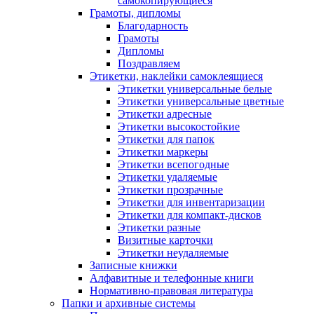
самокопирующиеся
Грамоты, дипломы
Благодарность
Грамоты
Дипломы
Поздравляем
Этикетки, наклейки самоклеящиеся
Этикетки универсальные белые
Этикетки универсальные цветные
Этикетки адресные
Этикетки высокостойкие
Этикетки для папок
Этикетки маркеры
Этикетки всепогодные
Этикетки удаляемые
Этикетки прозрачные
Этикетки для инвентаризации
Этикетки для компакт-дисков
Этикетки разные
Визитные карточки
Этикетки неудаляемые
Записные книжки
Алфавитные и телефонные книги
Нормативно-правовая литература
Папки и архивные системы