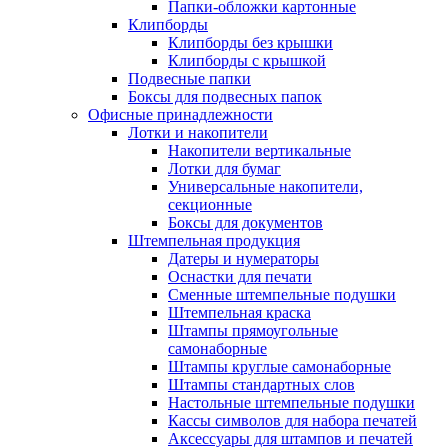
Папки-обложки картонные
Клипборды
Клипборды без крышки
Клипборды с крышкой
Подвесные папки
Боксы для подвесных папок
Офисные принадлежности
Лотки и накопители
Накопители вертикальные
Лотки для бумаг
Универсальные накопители,
секционные
Боксы для документов
Штемпельная продукция
Датеры и нумераторы
Оснастки для печати
Сменные штемпельные подушки
Штемпельная краска
Штампы прямоугольные
самонаборные
Штампы круглые самонаборные
Штампы стандартных слов
Настольные штемпельные подушки
Кассы символов для набора печатей
Аксессуары для штампов и печатей