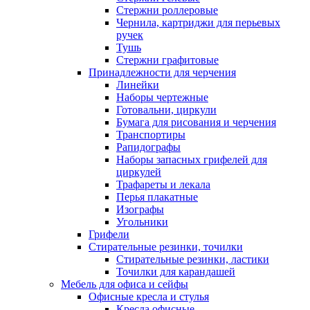
Стержни роллеровые
Чернила, картриджи для перьевых
ручек
Тушь
Стержни графитовые
Принадлежности для черчения
Линейки
Наборы чертежные
Готовальни, циркули
Бумага для рисования и черчения
Транспортиры
Рапидографы
Наборы запасных грифелей для
циркулей
Трафареты и лекала
Перья плакатные
Изографы
Угольники
Грифели
Стирательные резинки, точилки
Стирательные резинки, ластики
Точилки для карандашей
Мебель для офиса и сейфы
Офисные кресла и стулья
Кресла офисные