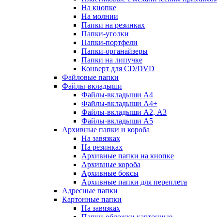
На кнопке
На молнии
Папки на резинках
Папки-уголки
Папки-портфели
Папки-органайзеры
Папки на липучке
Конверт для CD/DVD
Файловые папки
Файлы-вкладыши
Файлы-вкладыши А4
Файлы-вкладыши А4+
Файлы-вкладыши А2, А3
Файлы-вкладыши А5
Архивные папки и короба
На завязках
На резинках
Архивные папки на кнопке
Архивные короба
Архивные боксы
Архивные папки для переплета
Адресные папки
Картонные папки
На завязках
Папки-обложки картонные