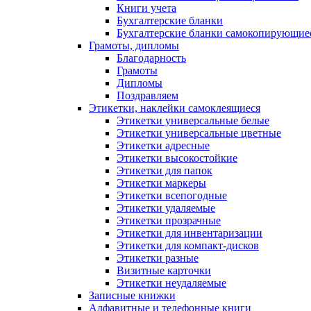
Книги учета
Бухгалтерские бланки
Бухгалтерские бланки самокопирующие
Грамоты, дипломы
Благодарность
Грамоты
Дипломы
Поздравляем
Этикетки, наклейки самоклеящиеся
Этикетки универсальные белые
Этикетки универсальные цветные
Этикетки адресные
Этикетки высокостойкие
Этикетки для папок
Этикетки маркеры
Этикетки всепогодные
Этикетки удаляемые
Этикетки прозрачные
Этикетки для инвентаризации
Этикетки для компакт-дисков
Этикетки разные
Визитные карточки
Этикетки неудаляемые
Записные книжки
Алфавитные и телефонные книги