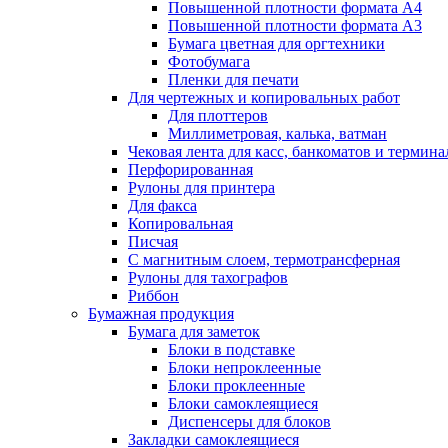
Повышенной плотности формата А4
Повышенной плотности формата А3
Бумага цветная для оргтехники
Фотобумага
Пленки для печати
Для чертежных и копировальных работ
Для плоттеров
Миллиметровая, калька, ватман
Чековая лента для касс, банкоматов и термина
Перфорированная
Рулоны для принтера
Для факса
Копировальная
Писчая
С магнитным слоем, термотрансферная
Рулоны для тахографов
Риббон
Бумажная продукция
Бумага для заметок
Блоки в подставке
Блоки непроклеенные
Блоки проклеенные
Блоки самоклеящиеся
Диспенсеры для блоков
Закладки самоклеящиеся