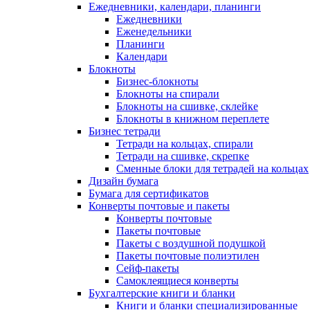
Ежедневники, календари, планинги
Ежедневники
Еженедельники
Планинги
Календари
Блокноты
Бизнес-блокноты
Блокноты на спирали
Блокноты на сшивке, склейке
Блокноты в книжном переплете
Бизнес тетради
Тетради на кольцах, спирали
Тетради на сшивке, скрепке
Сменные блоки для тетрадей на кольцах
Дизайн бумага
Бумага для сертификатов
Конверты почтовые и пакеты
Конверты почтовые
Пакеты почтовые
Пакеты с воздушной подушкой
Пакеты почтовые полиэтилен
Сейф-пакеты
Самоклеящиеся конверты
Бухгалтерские книги и бланки
Книги и бланки специализированные