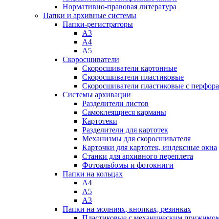
Нормативно-правовая литература
Папки и архивные системы
Папки-регистраторы
А3
А4
А5
Скоросшиватели
Скоросшиватели картонные
Скоросшиватели пластиковые
Скоросшиватели пластиковые с перфор
Системы архивации
Разделители листов
Самоклеящиеся карманы
Картотеки
Разделители для картотек
Механизмы для скоросшивателя
Карточки для картотек, индексные окна
Станки для архивного переплета
Фотоальбомы и фотокниги
Папки на кольцах
А4
А5
А3
Папки на молниях, кнопках, резинках
Пластиковые с механическим прижимо