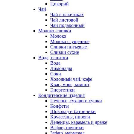
Цикорий
Чай
Чай в пакетиках
Чай листовой
Чай подарочный
Молоко, сливки
Молоко
Молоко сгущенное
Сливки питьевые
Сливки сухие
Вода, напитки
Вода
Лимонады
Соки
Холодный чай, кофе
Квас, морс, компот
Энергетики
Кондитерские изделия
Печенье, сухари и сушки
Конфеты
Шоколад и батончики
Круассаны, пироги
Леденцы, карамель и драже
Вафли, пряники
Зефир, мармелад