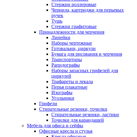
Стержни роллеровые
Чернила, картриджи для перьевых
ручек
Тушь
Стержни графитовые
Принадлежности для черчения
Линейки
Наборы чертежные
Готовальни, циркули
Бумага для рисования и черчения
Транспортиры
Рапидографы
Наборы запасных грифелей для
циркулей
Трафареты и лекала
Перья плакатные
Изографы
Угольники
Грифели
Стирательные резинки, точилки
Стирательные резинки, ластики
Точилки для карандашей
Мебель для офиса и сейфы
Офисные кресла и стулья
Кресла офисные