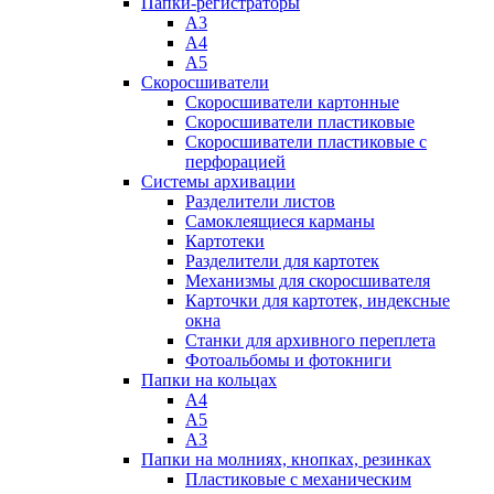
Папки-регистраторы
А3
А4
А5
Скоросшиватели
Скоросшиватели картонные
Скоросшиватели пластиковые
Скоросшиватели пластиковые с
перфорацией
Системы архивации
Разделители листов
Самоклеящиеся карманы
Картотеки
Разделители для картотек
Механизмы для скоросшивателя
Карточки для картотек, индексные
окна
Станки для архивного переплета
Фотоальбомы и фотокниги
Папки на кольцах
А4
А5
А3
Папки на молниях, кнопках, резинках
Пластиковые с механическим