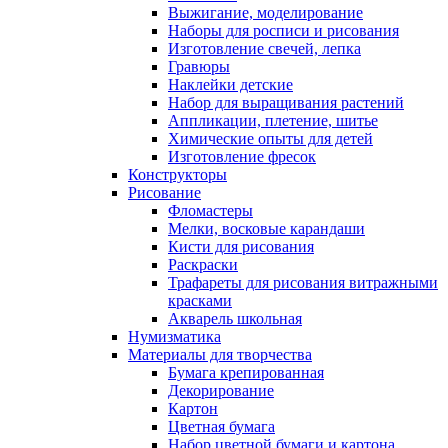
Выжигание, моделирование
Наборы для росписи и рисования
Изготовление свечей, лепка
Гравюры
Наклейки детские
Набор для выращивания растений
Аппликации, плетение, шитье
Химические опыты для детей
Изготовление фресок
Конструкторы
Рисование
Фломастеры
Мелки, восковые карандаши
Кисти для рисования
Раскраски
Трафареты для рисования витражными
красками
Акварель школьная
Нумизматика
Материалы для творчества
Бумага крепированная
Декорирование
Картон
Цветная бумага
Набор цветной бумаги и картона