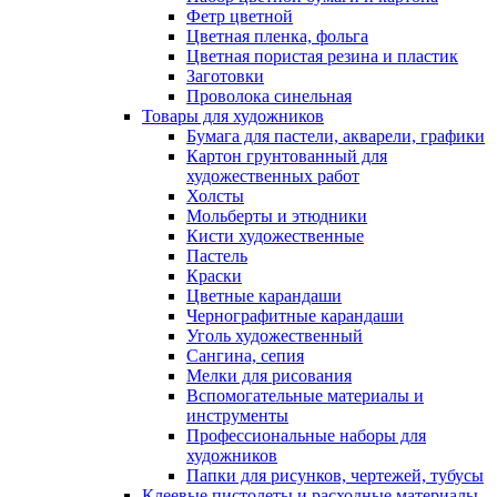
Фетр цветной
Цветная пленка, фольга
Цветная пористая резина и пластик
Заготовки
Проволока синельная
Товары для художников
Бумага для пастели, акварели, графики
Картон грунтованный для
художественных работ
Холсты
Мольберты и этюдники
Кисти художественные
Пастель
Краски
Цветные карандаши
Чернографитные карандаши
Уголь художественный
Сангина, сепия
Мелки для рисования
Вспомогательные материалы и
инструменты
Профессиональные наборы для
художников
Папки для рисунков, чертежей, тубусы
Клеевые пистолеты и расходные материалы