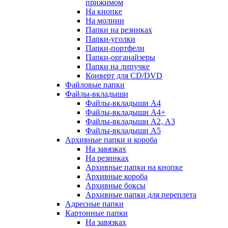
прижимом
На кнопке
На молнии
Папки на резинках
Папки-уголки
Папки-портфели
Папки-органайзеры
Папки на липучке
Конверт для CD/DVD
Файловые папки
Файлы-вкладыши
Файлы-вкладыши А4
Файлы-вкладыши А4+
Файлы-вкладыши А2, А3
Файлы-вкладыши А5
Архивные папки и короба
На завязках
На резинках
Архивные папки на кнопке
Архивные короба
Архивные боксы
Архивные папки для переплета
Адресные папки
Картонные папки
На завязках