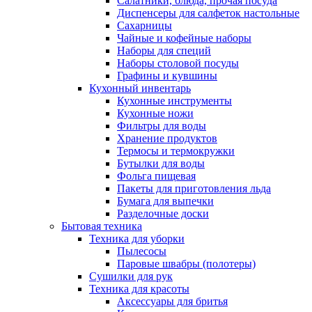
Салатники, блюда, прочая посуда
Диспенсеры для салфеток настольные
Сахарницы
Чайные и кофейные наборы
Наборы для специй
Наборы столовой посуды
Графины и кувшины
Кухонный инвентарь
Кухонные инструменты
Кухонные ножи
Фильтры для воды
Хранение продуктов
Термосы и термокружки
Бутылки для воды
Фольга пищевая
Пакеты для приготовления льда
Бумага для выпечки
Разделочные доски
Бытовая техника
Техника для уборки
Пылесосы
Паровые швабры (полотеры)
Сушилки для рук
Техника для красоты
Аксессуары для бритья