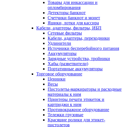
Товары для инкассации и
опломбирования
Детекторы банкнот
Счетчики банкнот и монет
Ящики, лотки для кассира
Кабели, адаптеры, фильтры, ИБП
Сетевые фильтры
Кабели, адаптеры, переходники
Удлинители
Источники бесперебойного питания
Аккумуляторы
Зарядные устройства, тройники
Хабы (разветвители)
Портативные аккумуляторы
Торговое оборудование
Ценники
Весы
Пистолеты-маркираторы и расходные
материалы к ним
Принтеры печати этикеток и
картриджи к ним
Противокражное оборудование
Тележки грузовые
Красящие ролики для этикет-
пистолетов