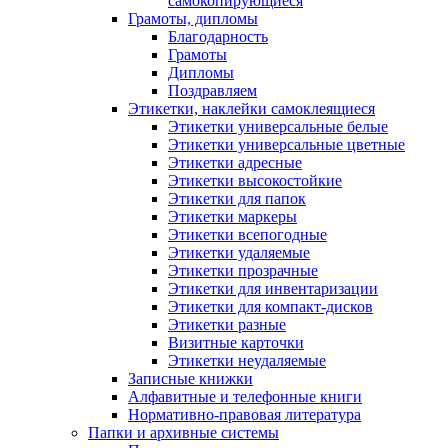
самокопирующиеся
Грамоты, дипломы
Благодарность
Грамоты
Дипломы
Поздравляем
Этикетки, наклейки самоклеящиеся
Этикетки универсальные белые
Этикетки универсальные цветные
Этикетки адресные
Этикетки высокостойкие
Этикетки для папок
Этикетки маркеры
Этикетки всепогодные
Этикетки удаляемые
Этикетки прозрачные
Этикетки для инвентаризации
Этикетки для компакт-дисков
Этикетки разные
Визитные карточки
Этикетки неудаляемые
Записные книжки
Алфавитные и телефонные книги
Нормативно-правовая литература
Папки и архивные системы