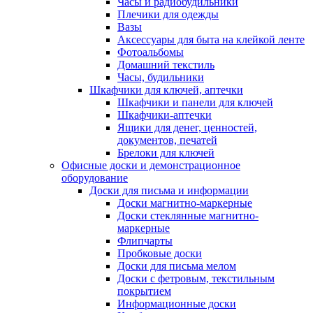
Часы и радиобудильники
Плечики для одежды
Вазы
Аксессуары для быта на клейкой ленте
Фотоальбомы
Домашний текстиль
Часы, будильники
Шкафчики для ключей, аптечки
Шкафчики и панели для ключей
Шкафчики-аптечки
Ящики для денег, ценностей,
документов, печатей
Брелоки для ключей
Офисные доски и демонстрационное
оборудование
Доски для письма и информации
Доски магнитно-маркерные
Доски стеклянные магнитно-
маркерные
Флипчарты
Пробковые доски
Доски для письма мелом
Доски с фетровым, текстильным
покрытием
Информационные доски