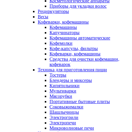
Косметологические аппараты
Приборы для укладки волос
Рециркуляторы
Весы
Кофеварки, кофемашины
Кофемашины
Капучинаторы
Кофемашины автоматические
Кофемолки
Кофе-капсулы, фильтры
Кофеварки, кофемашины
Средства для очистки кофемашин,
кофеварок
Техника для приготовления пищи
Тостеры
Блендеры и миксеры
Кипятильники
Мультиварки
Мясорубки
Портативные бытовые плиты
Соковыжималки
Шашлычницы
Электрогрили
Электропечи
Микроволновые печи