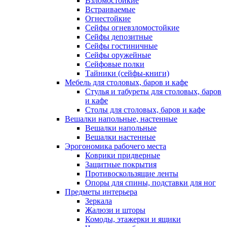
Взломостойкие
Встраиваемые
Огнестойкие
Сейфы огневзломостойкие
Сейфы депозитные
Сейфы гостиничные
Сейфы оружейные
Сейфовые полки
Тайники (сейфы-книги)
Мебель для столовых, баров и кафе
Стулья и табуреты для столовых, баров
и кафе
Столы для столовых, баров и кафе
Вешалки напольные, настенные
Вешалки напольные
Вешалки настенные
Эрогономика рабочего места
Коврики придверные
Защитные покрытия
Противоскользящие ленты
Опоры для спины, подставки для ног
Предметы интерьера
Зеркала
Жалюзи и шторы
Комоды, этажерки и ящики