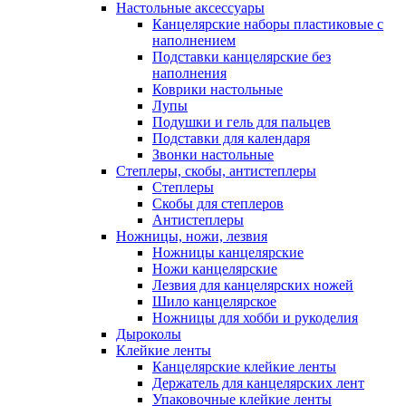
Настольные аксессуары
Канцелярские наборы пластиковые с
наполнением
Подставки канцелярские без
наполнения
Коврики настольные
Лупы
Подушки и гель для пальцев
Подставки для календаря
Звонки настольные
Степлеры, скобы, антистеплеры
Степлеры
Скобы для степлеров
Антистеплеры
Ножницы, ножи, лезвия
Ножницы канцелярские
Ножи канцелярские
Лезвия для канцелярских ножей
Шило канцелярское
Ножницы для хобби и рукоделия
Дыроколы
Клейкие ленты
Канцелярские клейкие ленты
Держатель для канцелярских лент
Упаковочные клейкие ленты