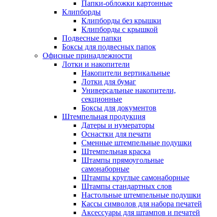
Папки-обложки картонные
Клипборды
Клипборды без крышки
Клипборды с крышкой
Подвесные папки
Боксы для подвесных папок
Офисные принадлежности
Лотки и накопители
Накопители вертикальные
Лотки для бумаг
Универсальные накопители,
секционные
Боксы для документов
Штемпельная продукция
Датеры и нумераторы
Оснастки для печати
Сменные штемпельные подушки
Штемпельная краска
Штампы прямоугольные
самонаборные
Штампы круглые самонаборные
Штампы стандартных слов
Настольные штемпельные подушки
Кассы символов для набора печатей
Аксессуары для штампов и печатей