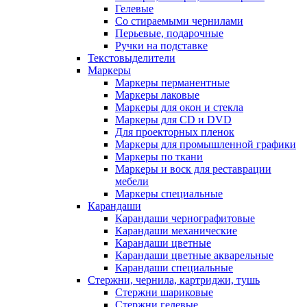
Гелевые
Со стираемыми чернилами
Перьевые, подарочные
Ручки на подставке
Текстовыделители
Маркеры
Маркеры перманентные
Маркеры лаковые
Маркеры для окон и стекла
Маркеры для CD и DVD
Для проекторных пленок
Маркеры для промышленной графики
Маркеры по ткани
Маркеры и воск для реставрации
мебели
Маркеры специальные
Карандаши
Карандаши чернографитовые
Карандаши механические
Карандаши цветные
Карандаши цветные акварельные
Карандаши специальные
Стержни, чернила, картриджи, тушь
Стержни шариковые
Стержни гелевые