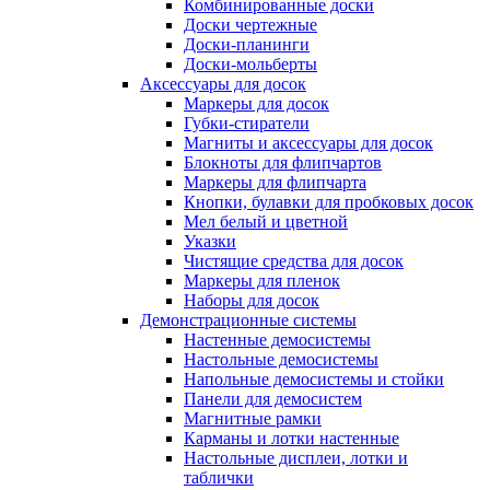
Комбинированные доски
Доски чертежные
Доски-планинги
Доски-мольберты
Аксессуары для досок
Маркеры для досок
Губки-стиратели
Магниты и аксессуары для досок
Блокноты для флипчартов
Маркеры для флипчарта
Кнопки, булавки для пробковых досок
Мел белый и цветной
Указки
Чистящие средства для досок
Маркеры для пленок
Наборы для досок
Демонстрационные системы
Настенные демосистемы
Настольные демосистемы
Напольные демосистемы и стойки
Панели для демосистем
Магнитные рамки
Карманы и лотки настенные
Настольные дисплеи, лотки и
таблички