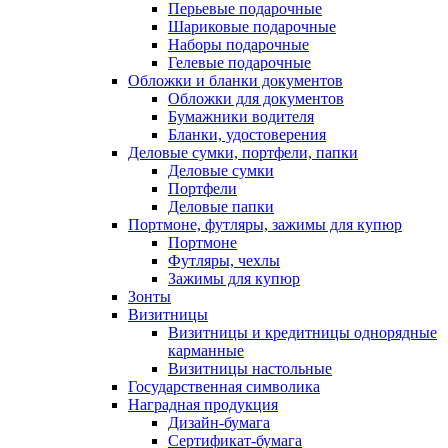
Перьевые подарочные
Шариковые подарочные
Наборы подарочные
Гелевые подарочные
Обложки и бланки документов
Обложки для документов
Бумажники водителя
Бланки, удостоверения
Деловые сумки, портфели, папки
Деловые сумки
Портфели
Деловые папки
Портмоне, футляры, зажимы для купюр
Портмоне
Футляры, чехлы
Зажимы для купюр
Зонты
Визитницы
Визитницы и кредитницы однорядные
карманные
Визитницы настольные
Государственная символика
Наградная продукция
Дизайн-бумага
Сертификат-бумага