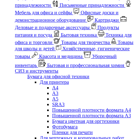
принадлежности
Письменные принадлежности
Мебель для офиса и сейфы
Офисные доски и
демонстрационное оборудование
Картриджи
Деловые и подарочные аксессуары
Продукты
питания и посуда
Бытовая техника
Техника для
офиса и торговли
Товары для творчества
Товары
для школы и детей
Хозяйственные, гигиенические
товары
Красота и медицина
Уборочный
инвентарь
Бытовая и профессиональная химия
СИЗ и инструменты
Бумага для офисной техники
Для принтера
А4
А3
А5
SRA3
Повышенной плотности формата А4
Повышенной плотности формата А3
Бумага цветная для оргтехники
Фотобумага
Пленки для печати
Для чертежных и копировальных работ