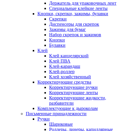
Держатель для упаковочных лент
Специальные клейкие ленты
Кнопки, скрепки, зажимы, булавки
Скрепки
Диспенсеры для скрепок
Зажимы для бумаг
Набор скрепок и зажимов
Кнопки
Булавки
Клей
Клей канцелярский
Клей ПВА
Клей-карандаш
Клей-роллер
Клей хозяйственный
Корректирующие средства
Корректирующие ручки
Корректирующие ленты
Корректирующие жидкости,
разбавители
Комплектующие к дыроколам
Письменные принадлежности
Ручки
Шариковые
Роллеры, линеры, капиллярные