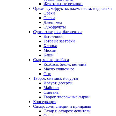
Жевательные резинки
Орехи, сухофрукты, джем, паста, мед, снэки
Орехи
Снеки
Джем, мед
Сухофрукты
Сухие завтраки, батончики
Батончики
Готовые завтраки
Хлопья
Мюсли
Каши
Сыр, масло, колбаса
Колбаса, бекон, ветчина
Масло сливочное
Сыр
Творог, сметана, йогурты
Йогурт, десерты
Майонез
Сметана
Творог, творожные сырки
Консервация
Сахар, соль, специи и приправы
Сахар и сахарозаменители
Соль