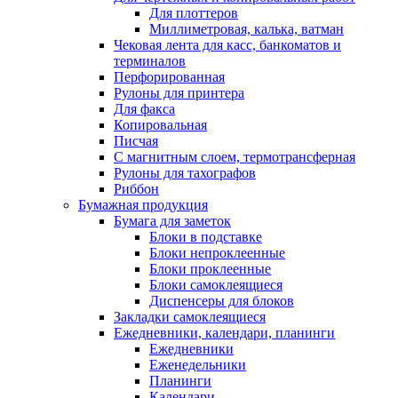
Для плоттеров
Миллиметровая, калька, ватман
Чековая лента для касс, банкоматов и
терминалов
Перфорированная
Рулоны для принтера
Для факса
Копировальная
Писчая
С магнитным слоем, термотрансферная
Рулоны для тахографов
Риббон
Бумажная продукция
Бумага для заметок
Блоки в подставке
Блоки непроклеенные
Блоки проклеенные
Блоки самоклеящиеся
Диспенсеры для блоков
Закладки самоклеящиеся
Ежедневники, календари, планинги
Ежедневники
Еженедельники
Планинги
Календари