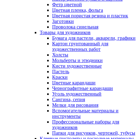
Фетр цветной
Цветная пленка, фольга
Цветная пористая резина и пластик
Заготовки
Проволока синельная
Товары для художников
Бумага для пастели, акварели, графики
Картон грунтованный для
художественных работ
Холсты
Мольберты и этюдники
Кисти художественные
Пастель
Краски
Цветные карандаши
Чернографитные карандаши
Уголь художественный
Сангина, сепия
Мелки для рисования
Вспомогательные материалы и
инструменты
Профессиональные наборы для
художников
Папки для рисунков, чертежей, тубусы
Клеевые пистолеты и расходные материалы