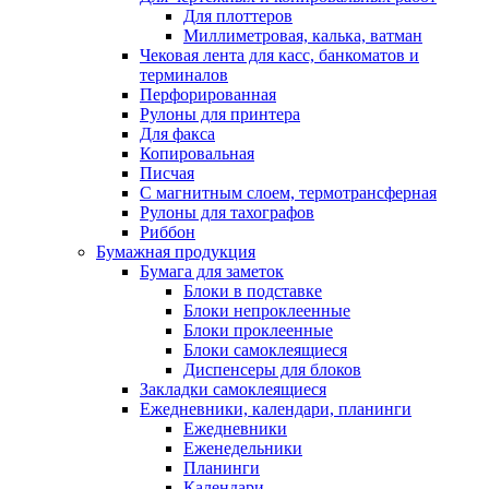
Для плоттеров
Миллиметровая, калька, ватман
Чековая лента для касс, банкоматов и
терминалов
Перфорированная
Рулоны для принтера
Для факса
Копировальная
Писчая
С магнитным слоем, термотрансферная
Рулоны для тахографов
Риббон
Бумажная продукция
Бумага для заметок
Блоки в подставке
Блоки непроклеенные
Блоки проклеенные
Блоки самоклеящиеся
Диспенсеры для блоков
Закладки самоклеящиеся
Ежедневники, календари, планинги
Ежедневники
Еженедельники
Планинги
Календари