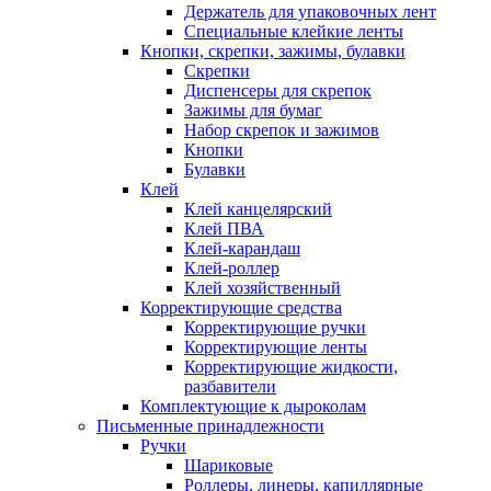
Держатель для упаковочных лент
Специальные клейкие ленты
Кнопки, скрепки, зажимы, булавки
Скрепки
Диспенсеры для скрепок
Зажимы для бумаг
Набор скрепок и зажимов
Кнопки
Булавки
Клей
Клей канцелярский
Клей ПВА
Клей-карандаш
Клей-роллер
Клей хозяйственный
Корректирующие средства
Корректирующие ручки
Корректирующие ленты
Корректирующие жидкости,
разбавители
Комплектующие к дыроколам
Письменные принадлежности
Ручки
Шариковые
Роллеры, линеры, капиллярные