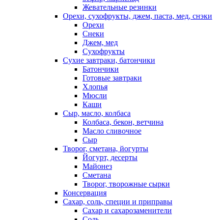
Жевательные резинки
Орехи, сухофрукты, джем, паста, мед, снэки
Орехи
Снеки
Джем, мед
Сухофрукты
Сухие завтраки, батончики
Батончики
Готовые завтраки
Хлопья
Мюсли
Каши
Сыр, масло, колбаса
Колбаса, бекон, ветчина
Масло сливочное
Сыр
Творог, сметана, йогурты
Йогурт, десерты
Майонез
Сметана
Творог, творожные сырки
Консервация
Сахар, соль, специи и приправы
Сахар и сахарозаменители
Соль