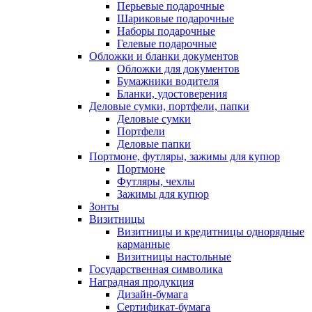
Перьевые подарочные
Шариковые подарочные
Наборы подарочные
Гелевые подарочные
Обложки и бланки документов
Обложки для документов
Бумажники водителя
Бланки, удостоверения
Деловые сумки, портфели, папки
Деловые сумки
Портфели
Деловые папки
Портмоне, футляры, зажимы для купюр
Портмоне
Футляры, чехлы
Зажимы для купюр
Зонты
Визитницы
Визитницы и кредитницы однорядные
карманные
Визитницы настольные
Государственная символика
Наградная продукция
Дизайн-бумага
Сертификат-бумага