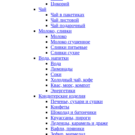
Цикорий
Чай
Чай в пакетиках
Чай листовой
Чай подарочный
Молоко, сливки
Молоко
Молоко сгущенное
Сливки питьевые
Сливки сухие
Вода, напитки
Вода
Лимонады
Соки
Холодный чай, кофе
Квас, морс, компот
Энергетики
Кондитерские изделия
Печенье, сухари и сушки
Конфеты
Шоколад и батончики
Круассаны, пироги
Леденцы, карамель и драже
Вафли, пряники
Зефир, мармелад