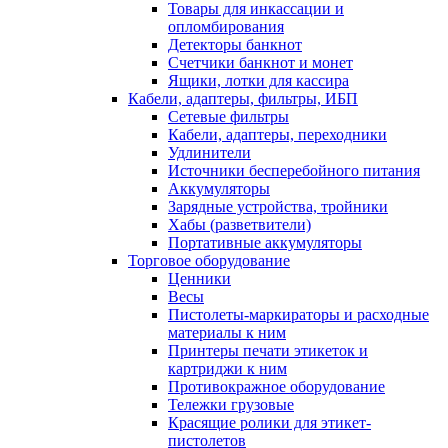
Товары для инкассации и
опломбирования
Детекторы банкнот
Счетчики банкнот и монет
Ящики, лотки для кассира
Кабели, адаптеры, фильтры, ИБП
Сетевые фильтры
Кабели, адаптеры, переходники
Удлинители
Источники бесперебойного питания
Аккумуляторы
Зарядные устройства, тройники
Хабы (разветвители)
Портативные аккумуляторы
Торговое оборудование
Ценники
Весы
Пистолеты-маркираторы и расходные
материалы к ним
Принтеры печати этикеток и
картриджи к ним
Противокражное оборудование
Тележки грузовые
Красящие ролики для этикет-
пистолетов