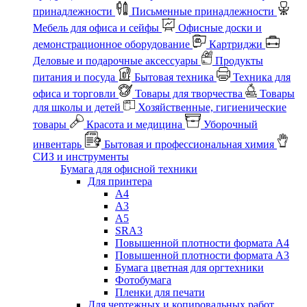
принадлежности
Письменные принадлежности
Мебель для офиса и сейфы
Офисные доски и
демонстрационное оборудование
Картриджи
Деловые и подарочные аксессуары
Продукты
питания и посуда
Бытовая техника
Техника для
офиса и торговли
Товары для творчества
Товары
для школы и детей
Хозяйственные, гигиенические
товары
Красота и медицина
Уборочный
инвентарь
Бытовая и профессиональная химия
СИЗ и инструменты
Бумага для офисной техники
Для принтера
А4
А3
А5
SRA3
Повышенной плотности формата А4
Повышенной плотности формата А3
Бумага цветная для оргтехники
Фотобумага
Пленки для печати
Для чертежных и копировальных работ