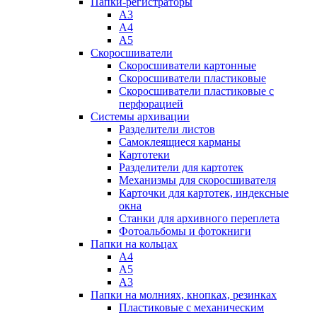
Папки-регистраторы
А3
А4
А5
Скоросшиватели
Скоросшиватели картонные
Скоросшиватели пластиковые
Скоросшиватели пластиковые с
перфорацией
Системы архивации
Разделители листов
Самоклеящиеся карманы
Картотеки
Разделители для картотек
Механизмы для скоросшивателя
Карточки для картотек, индексные
окна
Станки для архивного переплета
Фотоальбомы и фотокниги
Папки на кольцах
А4
А5
А3
Папки на молниях, кнопках, резинках
Пластиковые с механическим