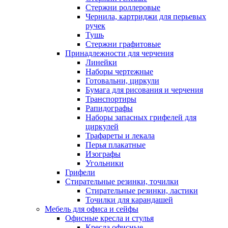
Стержни роллеровые
Чернила, картриджи для перьевых
ручек
Тушь
Стержни графитовые
Принадлежности для черчения
Линейки
Наборы чертежные
Готовальни, циркули
Бумага для рисования и черчения
Транспортиры
Рапидографы
Наборы запасных грифелей для
циркулей
Трафареты и лекала
Перья плакатные
Изографы
Угольники
Грифели
Стирательные резинки, точилки
Стирательные резинки, ластики
Точилки для карандашей
Мебель для офиса и сейфы
Офисные кресла и стулья
Кресла офисные