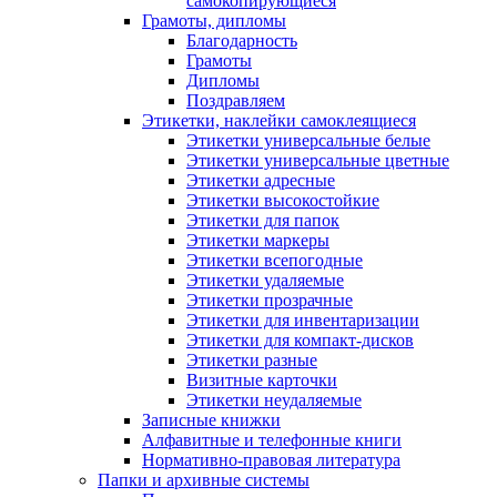
самокопирующиеся
Грамоты, дипломы
Благодарность
Грамоты
Дипломы
Поздравляем
Этикетки, наклейки самоклеящиеся
Этикетки универсальные белые
Этикетки универсальные цветные
Этикетки адресные
Этикетки высокостойкие
Этикетки для папок
Этикетки маркеры
Этикетки всепогодные
Этикетки удаляемые
Этикетки прозрачные
Этикетки для инвентаризации
Этикетки для компакт-дисков
Этикетки разные
Визитные карточки
Этикетки неудаляемые
Записные книжки
Алфавитные и телефонные книги
Нормативно-правовая литература
Папки и архивные системы