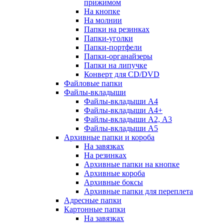
прижимом
На кнопке
На молнии
Папки на резинках
Папки-уголки
Папки-портфели
Папки-органайзеры
Папки на липучке
Конверт для CD/DVD
Файловые папки
Файлы-вкладыши
Файлы-вкладыши А4
Файлы-вкладыши А4+
Файлы-вкладыши А2, А3
Файлы-вкладыши А5
Архивные папки и короба
На завязках
На резинках
Архивные папки на кнопке
Архивные короба
Архивные боксы
Архивные папки для переплета
Адресные папки
Картонные папки
На завязках