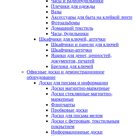
Часы и радиобудильники
Плечики для одежды
Вазы
Аксессуары для быта на клейкой ленте
Фотоальбомы
Домашний текстиль
Часы, будильники
Шкафчики для ключей, аптечки
Шкафчики и панели для ключей
Шкафчики-аптечки
Ящики для денег, ценностей,
документов, печатей
Брелоки для ключей
Офисные доски и демонстрационное
оборудование
Доски для письма и информации
Доски магнитно-маркерные
Доски стеклянные магнитно-
маркерные
Флипчарты
Пробковые доски
Доски для письма мелом
Доски с фетровым, текстильным
покрытием
Информационные доски