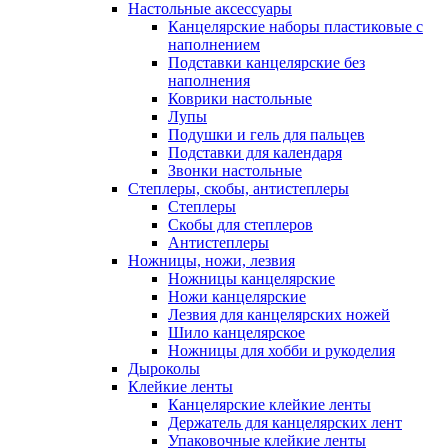
Настольные аксессуары
Канцелярские наборы пластиковые с
наполнением
Подставки канцелярские без
наполнения
Коврики настольные
Лупы
Подушки и гель для пальцев
Подставки для календаря
Звонки настольные
Степлеры, скобы, антистеплеры
Степлеры
Скобы для степлеров
Антистеплеры
Ножницы, ножи, лезвия
Ножницы канцелярские
Ножи канцелярские
Лезвия для канцелярских ножей
Шило канцелярское
Ножницы для хобби и рукоделия
Дыроколы
Клейкие ленты
Канцелярские клейкие ленты
Держатель для канцелярских лент
Упаковочные клейкие ленты