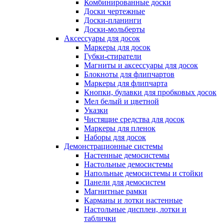
Комбинированные доски
Доски чертежные
Доски-планинги
Доски-мольберты
Аксессуары для досок
Маркеры для досок
Губки-стиратели
Магниты и аксессуары для досок
Блокноты для флипчартов
Маркеры для флипчарта
Кнопки, булавки для пробковых досок
Мел белый и цветной
Указки
Чистящие средства для досок
Маркеры для пленок
Наборы для досок
Демонстрационные системы
Настенные демосистемы
Настольные демосистемы
Напольные демосистемы и стойки
Панели для демосистем
Магнитные рамки
Карманы и лотки настенные
Настольные дисплеи, лотки и
таблички