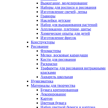
Выжигание, моделирование
Наборы для росписи и рисования
Изготовление свечей, лепка
Гравюры
Наклейки детские
Набор для выращивания растений
Аппликации, плетение, шитье
Химические опыты для детей
Изготовление фресок
Конструкторы
Рисование
Фломастеры
Мелки, восковые карандаши
Кисти для рисования
Раскраски
Трафареты для рисования витражными
красками
Акварель школьная
Нумизматика
Материалы для творчества
Бумага крепированная
Декорирование
Картон
Цветная бумага
Набор цветной бумаги и картона