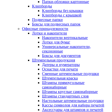
Папки-обложки картонные
Клипборды
Клипборды без крышки
Клипборды с крышкой
Подвесные папки
Боксы для подвесных папок
Офисные принадлежности
Лотки и накопители
Накопители вертикальные
Лотки для бумаг
Универсальные накопители,
секционные
Боксы для документов
Штемпельная продукция
Датеры и нумераторы
Оснастки для печати
Сменные штемпельные подушки
Штемпельная краска
Штампы прямоугольные
самонаборные
Штампы круглые самонаборные
Штампы стандартных слов
Настольные штемпельные подушки
Кассы символов для набора печатей
Аксессуары для штампов и печатей