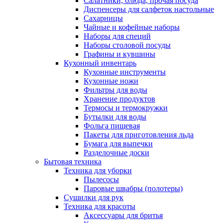
Салатники, блюда, прочая посуда
Диспенсеры для салфеток настольные
Сахарницы
Чайные и кофейные наборы
Наборы для специй
Наборы столовой посуды
Графины и кувшины
Кухонный инвентарь
Кухонные инструменты
Кухонные ножи
Фильтры для воды
Хранение продуктов
Термосы и термокружки
Бутылки для воды
Фольга пищевая
Пакеты для приготовления льда
Бумага для выпечки
Разделочные доски
Бытовая техника
Техника для уборки
Пылесосы
Паровые швабры (полотеры)
Сушилки для рук
Техника для красоты
Аксессуары для бритья