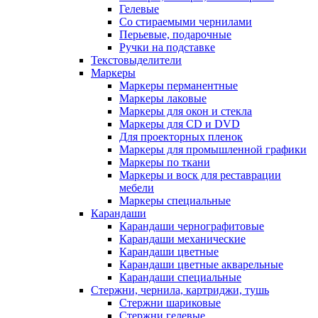
Гелевые
Со стираемыми чернилами
Перьевые, подарочные
Ручки на подставке
Текстовыделители
Маркеры
Маркеры перманентные
Маркеры лаковые
Маркеры для окон и стекла
Маркеры для CD и DVD
Для проекторных пленок
Маркеры для промышленной графики
Маркеры по ткани
Маркеры и воск для реставрации
мебели
Маркеры специальные
Карандаши
Карандаши чернографитовые
Карандаши механические
Карандаши цветные
Карандаши цветные акварельные
Карандаши специальные
Стержни, чернила, картриджи, тушь
Стержни шариковые
Стержни гелевые