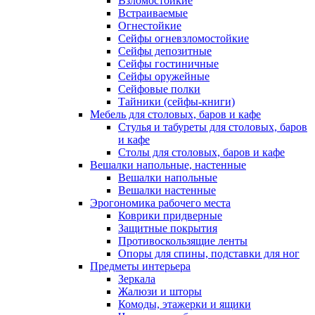
Взломостойкие
Встраиваемые
Огнестойкие
Сейфы огневзломостойкие
Сейфы депозитные
Сейфы гостиничные
Сейфы оружейные
Сейфовые полки
Тайники (сейфы-книги)
Мебель для столовых, баров и кафе
Стулья и табуреты для столовых, баров
и кафе
Столы для столовых, баров и кафе
Вешалки напольные, настенные
Вешалки напольные
Вешалки настенные
Эрогономика рабочего места
Коврики придверные
Защитные покрытия
Противоскользящие ленты
Опоры для спины, подставки для ног
Предметы интерьера
Зеркала
Жалюзи и шторы
Комоды, этажерки и ящики