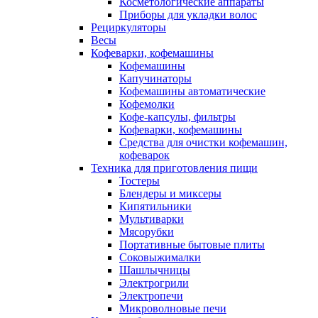
Косметологические аппараты
Приборы для укладки волос
Рециркуляторы
Весы
Кофеварки, кофемашины
Кофемашины
Капучинаторы
Кофемашины автоматические
Кофемолки
Кофе-капсулы, фильтры
Кофеварки, кофемашины
Средства для очистки кофемашин,
кофеварок
Техника для приготовления пищи
Тостеры
Блендеры и миксеры
Кипятильники
Мультиварки
Мясорубки
Портативные бытовые плиты
Соковыжималки
Шашлычницы
Электрогрили
Электропечи
Микроволновые печи