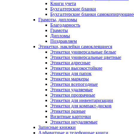
Книги учета
Бухгалтерские бланки
Бухгалтерские бланки самокопирующие
Грамоты, дипломы
Благодарность
Грамоты
Дипломы
Поздравляем
Этикетки, наклейки самоклеящиеся
Этикетки универсальные белые
Этикетки универсальные цветные
Этикетки адресные
Этикетки высокостойкие
Этикетки для папок
Этикетки маркеры
Этикетки всепогодные
Этикетки удаляемые
Этикетки прозрачные
Этикетки для инвентаризации
Этикетки для компакт-дисков
Этикетки разные
Визитные карточки
Этикетки неудаляемые
Записные книжки
Алфавитные и телефонные книги