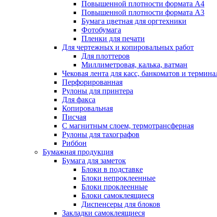
Повышенной плотности формата А4
Повышенной плотности формата А3
Бумага цветная для оргтехники
Фотобумага
Пленки для печати
Для чертежных и копировальных работ
Для плоттеров
Миллиметровая, калька, ватман
Чековая лента для касс, банкоматов и термина
Перфорированная
Рулоны для принтера
Для факса
Копировальная
Писчая
С магнитным слоем, термотрансферная
Рулоны для тахографов
Риббон
Бумажная продукция
Бумага для заметок
Блоки в подставке
Блоки непроклеенные
Блоки проклеенные
Блоки самоклеящиеся
Диспенсеры для блоков
Закладки самоклеящиеся