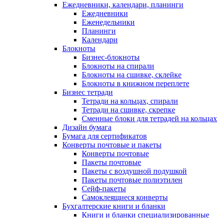
Ежедневники, календари, планинги
Ежедневники
Еженедельники
Планинги
Календари
Блокноты
Бизнес-блокноты
Блокноты на спирали
Блокноты на сшивке, склейке
Блокноты в книжном переплете
Бизнес тетради
Тетради на кольцах, спирали
Тетради на сшивке, скрепке
Сменные блоки для тетрадей на кольцах
Дизайн бумага
Бумага для сертификатов
Конверты почтовые и пакеты
Конверты почтовые
Пакеты почтовые
Пакеты с воздушной подушкой
Пакеты почтовые полиэтилен
Сейф-пакеты
Самоклеящиеся конверты
Бухгалтерские книги и бланки
Книги и бланки специализированные