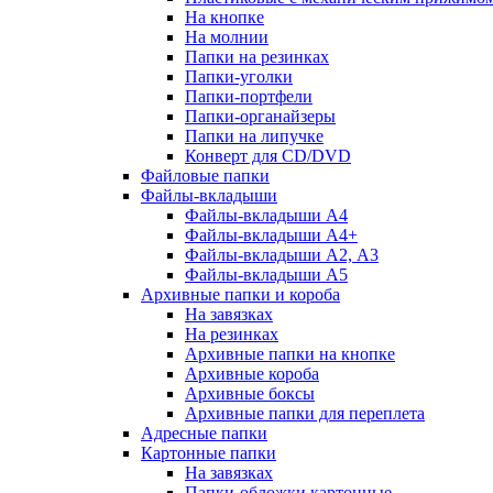
На кнопке
На молнии
Папки на резинках
Папки-уголки
Папки-портфели
Папки-органайзеры
Папки на липучке
Конверт для CD/DVD
Файловые папки
Файлы-вкладыши
Файлы-вкладыши А4
Файлы-вкладыши А4+
Файлы-вкладыши А2, А3
Файлы-вкладыши А5
Архивные папки и короба
На завязках
На резинках
Архивные папки на кнопке
Архивные короба
Архивные боксы
Архивные папки для переплета
Адресные папки
Картонные папки
На завязках
Папки-обложки картонные