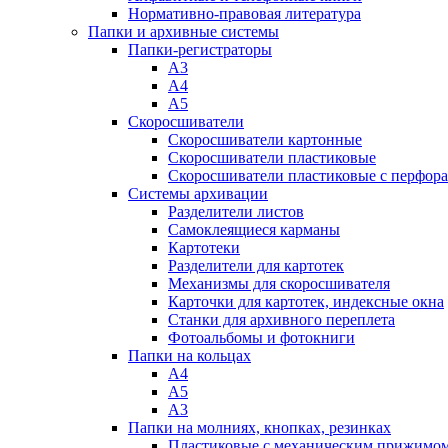
Нормативно-правовая литература
Папки и архивные системы
Папки-регистраторы
А3
А4
А5
Скоросшиватели
Скоросшиватели картонные
Скоросшиватели пластиковые
Скоросшиватели пластиковые с перфор
Системы архивации
Разделители листов
Самоклеящиеся карманы
Картотеки
Разделители для картотек
Механизмы для скоросшивателя
Карточки для картотек, индексные окна
Станки для архивного переплета
Фотоальбомы и фотокниги
Папки на кольцах
А4
А5
А3
Папки на молниях, кнопках, резинках
Пластиковые с механическим прижимо