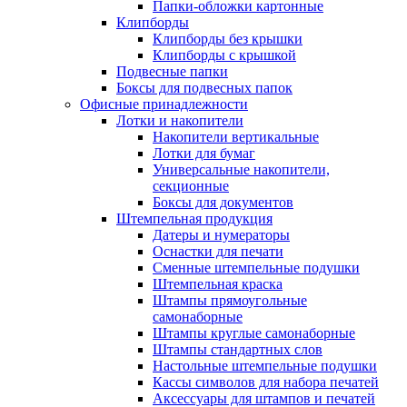
Папки-обложки картонные
Клипборды
Клипборды без крышки
Клипборды с крышкой
Подвесные папки
Боксы для подвесных папок
Офисные принадлежности
Лотки и накопители
Накопители вертикальные
Лотки для бумаг
Универсальные накопители,
секционные
Боксы для документов
Штемпельная продукция
Датеры и нумераторы
Оснастки для печати
Сменные штемпельные подушки
Штемпельная краска
Штампы прямоугольные
самонаборные
Штампы круглые самонаборные
Штампы стандартных слов
Настольные штемпельные подушки
Кассы символов для набора печатей
Аксессуары для штампов и печатей