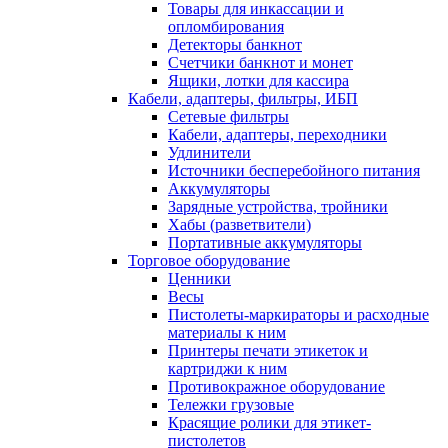
Товары для инкассации и
опломбирования
Детекторы банкнот
Счетчики банкнот и монет
Ящики, лотки для кассира
Кабели, адаптеры, фильтры, ИБП
Сетевые фильтры
Кабели, адаптеры, переходники
Удлинители
Источники бесперебойного питания
Аккумуляторы
Зарядные устройства, тройники
Хабы (разветвители)
Портативные аккумуляторы
Торговое оборудование
Ценники
Весы
Пистолеты-маркираторы и расходные
материалы к ним
Принтеры печати этикеток и
картриджи к ним
Противокражное оборудование
Тележки грузовые
Красящие ролики для этикет-
пистолетов