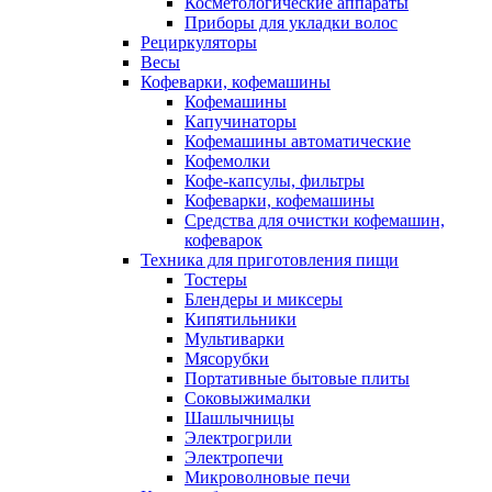
Косметологические аппараты
Приборы для укладки волос
Рециркуляторы
Весы
Кофеварки, кофемашины
Кофемашины
Капучинаторы
Кофемашины автоматические
Кофемолки
Кофе-капсулы, фильтры
Кофеварки, кофемашины
Средства для очистки кофемашин,
кофеварок
Техника для приготовления пищи
Тостеры
Блендеры и миксеры
Кипятильники
Мультиварки
Мясорубки
Портативные бытовые плиты
Соковыжималки
Шашлычницы
Электрогрили
Электропечи
Микроволновые печи