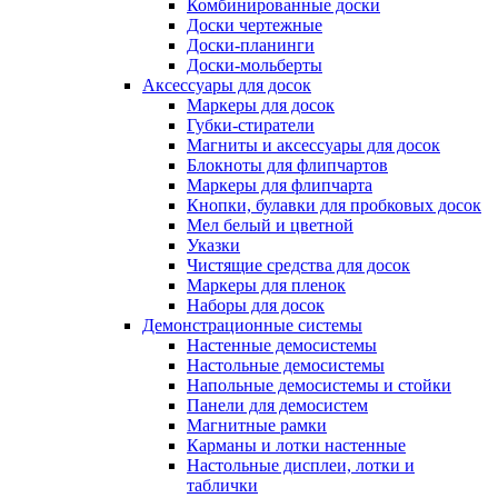
Комбинированные доски
Доски чертежные
Доски-планинги
Доски-мольберты
Аксессуары для досок
Маркеры для досок
Губки-стиратели
Магниты и аксессуары для досок
Блокноты для флипчартов
Маркеры для флипчарта
Кнопки, булавки для пробковых досок
Мел белый и цветной
Указки
Чистящие средства для досок
Маркеры для пленок
Наборы для досок
Демонстрационные системы
Настенные демосистемы
Настольные демосистемы
Напольные демосистемы и стойки
Панели для демосистем
Магнитные рамки
Карманы и лотки настенные
Настольные дисплеи, лотки и
таблички