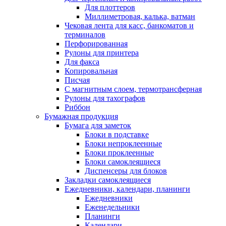
Для плоттеров
Миллиметровая, калька, ватман
Чековая лента для касс, банкоматов и
терминалов
Перфорированная
Рулоны для принтера
Для факса
Копировальная
Писчая
С магнитным слоем, термотрансферная
Рулоны для тахографов
Риббон
Бумажная продукция
Бумага для заметок
Блоки в подставке
Блоки непроклеенные
Блоки проклеенные
Блоки самоклеящиеся
Диспенсеры для блоков
Закладки самоклеящиеся
Ежедневники, календари, планинги
Ежедневники
Еженедельники
Планинги
Календари