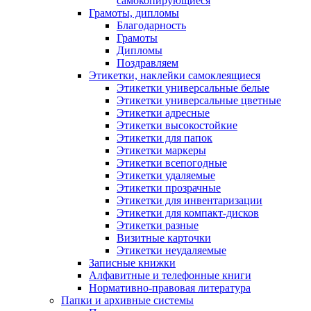
самокопирующиеся
Грамоты, дипломы
Благодарность
Грамоты
Дипломы
Поздравляем
Этикетки, наклейки самоклеящиеся
Этикетки универсальные белые
Этикетки универсальные цветные
Этикетки адресные
Этикетки высокостойкие
Этикетки для папок
Этикетки маркеры
Этикетки всепогодные
Этикетки удаляемые
Этикетки прозрачные
Этикетки для инвентаризации
Этикетки для компакт-дисков
Этикетки разные
Визитные карточки
Этикетки неудаляемые
Записные книжки
Алфавитные и телефонные книги
Нормативно-правовая литература
Папки и архивные системы