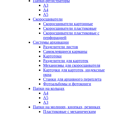
Папки-регистраторы
А3
А4
А5
Скоросшиватели
Скоросшиватели картонные
Скоросшиватели пластиковые
Скоросшиватели пластиковые с
перфорацией
Системы архивации
Разделители листов
Самоклеящиеся карманы
Картотеки
Разделители для картотек
Механизмы для скоросшивателя
Карточки для картотек, индексные
окна
Станки для архивного переплета
Фотоальбомы и фотокниги
Папки на кольцах
А4
А5
А3
Папки на молниях, кнопках, резинках
Пластиковые с механическим