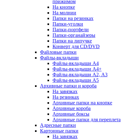
прижимом
На кнопке
На молнии
Папки на резинках
Папки-уголки
Папки-портфели
Папки-органайзеры
Папки на липучке
Конверт для CD/DVD
Файловые папки
Файлы-вкладыши
Файлы-вкладыши А4
Файлы-вкладыши А4+
Файлы-вкладыши А2, А3
Файлы-вкладыши А5
Архивные папки и короба
На завязках
На резинках
Архивные папки на кнопке
Архивные короба
Архивные боксы
Архивные папки для переплета
Адресные папки
Картонные папки
На завязках