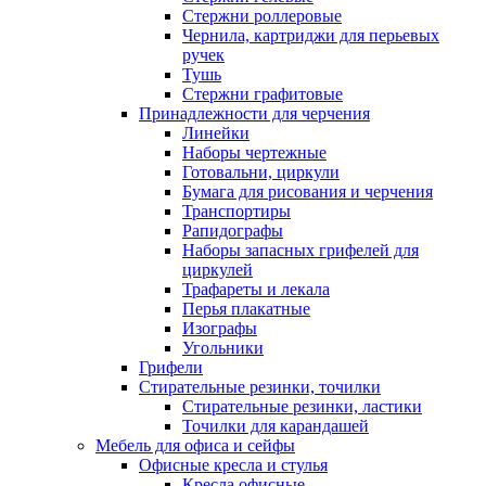
Стержни роллеровые
Чернила, картриджи для перьевых
ручек
Тушь
Стержни графитовые
Принадлежности для черчения
Линейки
Наборы чертежные
Готовальни, циркули
Бумага для рисования и черчения
Транспортиры
Рапидографы
Наборы запасных грифелей для
циркулей
Трафареты и лекала
Перья плакатные
Изографы
Угольники
Грифели
Стирательные резинки, точилки
Стирательные резинки, ластики
Точилки для карандашей
Мебель для офиса и сейфы
Офисные кресла и стулья
Кресла офисные