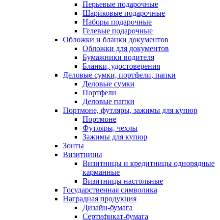
Перьевые подарочные
Шариковые подарочные
Наборы подарочные
Гелевые подарочные
Обложки и бланки документов
Обложки для документов
Бумажники водителя
Бланки, удостоверения
Деловые сумки, портфели, папки
Деловые сумки
Портфели
Деловые папки
Портмоне, футляры, зажимы для купюр
Портмоне
Футляры, чехлы
Зажимы для купюр
Зонты
Визитницы
Визитницы и кредитницы однорядные
карманные
Визитницы настольные
Государственная символика
Наградная продукция
Дизайн-бумага
Сертификат-бумага