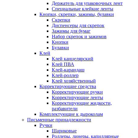
Держатель для упаковочных лент
Специальные клейкие ленты
Кнопки, скрепки, зажимы, булавки
Скрепки
Диспенсеры для скрепок
Зажимы для бумаг
Набор скрепок и зажимов
Кнопки
Булавки
Клей
Клей канцелярский
Клей ПВА
Клей-карандаш
Клей-роллер
Клей хозяйственный
Корректирующие средства
Корректирующие ручки
Корректирующие ленты
Корректирующие жидкости,
разбавители
Комплектующие к дыроколам
Письменные принадлежности
Ручки
Шариковые
Роллеры, линеры, капиллярные