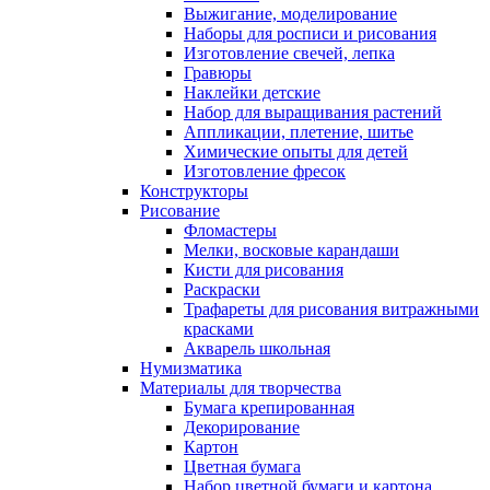
Выжигание, моделирование
Наборы для росписи и рисования
Изготовление свечей, лепка
Гравюры
Наклейки детские
Набор для выращивания растений
Аппликации, плетение, шитье
Химические опыты для детей
Изготовление фресок
Конструкторы
Рисование
Фломастеры
Мелки, восковые карандаши
Кисти для рисования
Раскраски
Трафареты для рисования витражными
красками
Акварель школьная
Нумизматика
Материалы для творчества
Бумага крепированная
Декорирование
Картон
Цветная бумага
Набор цветной бумаги и картона