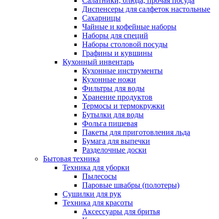
Салатники, блюда, прочая посуда
Диспенсеры для салфеток настольные
Сахарницы
Чайные и кофейные наборы
Наборы для специй
Наборы столовой посуды
Графины и кувшины
Кухонный инвентарь
Кухонные инструменты
Кухонные ножи
Фильтры для воды
Хранение продуктов
Термосы и термокружки
Бутылки для воды
Фольга пищевая
Пакеты для приготовления льда
Бумага для выпечки
Разделочные доски
Бытовая техника
Техника для уборки
Пылесосы
Паровые швабры (полотеры)
Сушилки для рук
Техника для красоты
Аксессуары для бритья