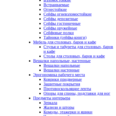
Взломостойкие
Встраиваемые
Огнестойкие
Сейфы огневзломостойкие
Сейфы депозитные
Сейфы гостиничные
Сейфы оружейные
Сейфовые полки
Тайники (сейфы-книги)
Мебель для столовых, баров и кафе
Стулья и табуреты для столовых, баров
и кафе
Столы для столовых, баров и кафе
Вешалки напольные, настенные
Вешалки напольные
Вешалки настенные
Эрогономика рабочего места
Коврики придверные
Защитные покрытия
Противоскользящие ленты
Опоры для спины, подставки для ног
Предметы интерьера
Зеркала
Жалюзи и шторы
Комоды, этажерки и ящики