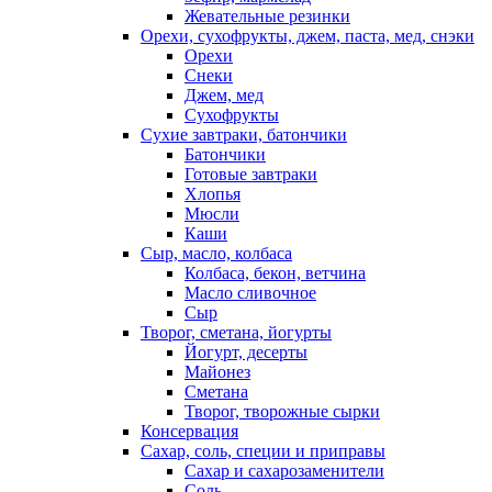
Жевательные резинки
Орехи, сухофрукты, джем, паста, мед, снэки
Орехи
Снеки
Джем, мед
Сухофрукты
Сухие завтраки, батончики
Батончики
Готовые завтраки
Хлопья
Мюсли
Каши
Сыр, масло, колбаса
Колбаса, бекон, ветчина
Масло сливочное
Сыр
Творог, сметана, йогурты
Йогурт, десерты
Майонез
Сметана
Творог, творожные сырки
Консервация
Сахар, соль, специи и приправы
Сахар и сахарозаменители
Соль