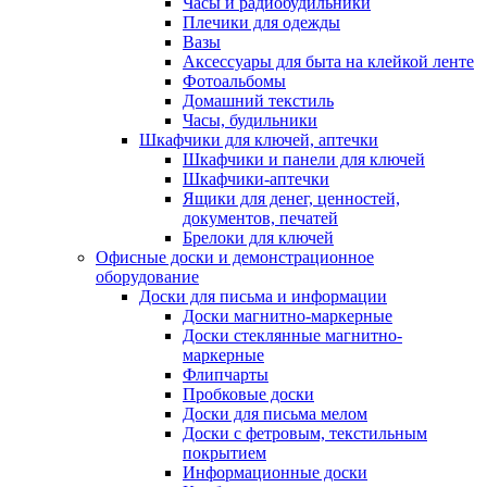
Часы и радиобудильники
Плечики для одежды
Вазы
Аксессуары для быта на клейкой ленте
Фотоальбомы
Домашний текстиль
Часы, будильники
Шкафчики для ключей, аптечки
Шкафчики и панели для ключей
Шкафчики-аптечки
Ящики для денег, ценностей,
документов, печатей
Брелоки для ключей
Офисные доски и демонстрационное
оборудование
Доски для письма и информации
Доски магнитно-маркерные
Доски стеклянные магнитно-
маркерные
Флипчарты
Пробковые доски
Доски для письма мелом
Доски с фетровым, текстильным
покрытием
Информационные доски