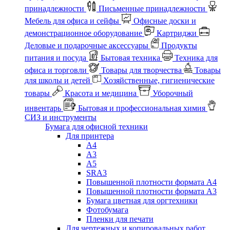
принадлежности
Письменные принадлежности
Мебель для офиса и сейфы
Офисные доски и
демонстрационное оборудование
Картриджи
Деловые и подарочные аксессуары
Продукты
питания и посуда
Бытовая техника
Техника для
офиса и торговли
Товары для творчества
Товары
для школы и детей
Хозяйственные, гигиенические
товары
Красота и медицина
Уборочный
инвентарь
Бытовая и профессиональная химия
СИЗ и инструменты
Бумага для офисной техники
Для принтера
А4
А3
А5
SRA3
Повышенной плотности формата А4
Повышенной плотности формата А3
Бумага цветная для оргтехники
Фотобумага
Пленки для печати
Для чертежных и копировальных работ