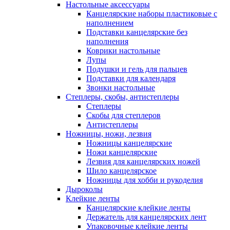
Настольные аксессуары
Канцелярские наборы пластиковые с
наполнением
Подставки канцелярские без
наполнения
Коврики настольные
Лупы
Подушки и гель для пальцев
Подставки для календаря
Звонки настольные
Степлеры, скобы, антистеплеры
Степлеры
Скобы для степлеров
Антистеплеры
Ножницы, ножи, лезвия
Ножницы канцелярские
Ножи канцелярские
Лезвия для канцелярских ножей
Шило канцелярское
Ножницы для хобби и рукоделия
Дыроколы
Клейкие ленты
Канцелярские клейкие ленты
Держатель для канцелярских лент
Упаковочные клейкие ленты