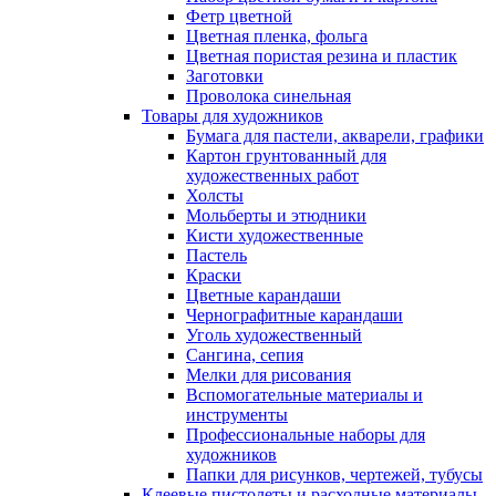
Фетр цветной
Цветная пленка, фольга
Цветная пористая резина и пластик
Заготовки
Проволока синельная
Товары для художников
Бумага для пастели, акварели, графики
Картон грунтованный для
художественных работ
Холсты
Мольберты и этюдники
Кисти художественные
Пастель
Краски
Цветные карандаши
Чернографитные карандаши
Уголь художественный
Сангина, сепия
Мелки для рисования
Вспомогательные материалы и
инструменты
Профессиональные наборы для
художников
Папки для рисунков, чертежей, тубусы
Клеевые пистолеты и расходные материалы