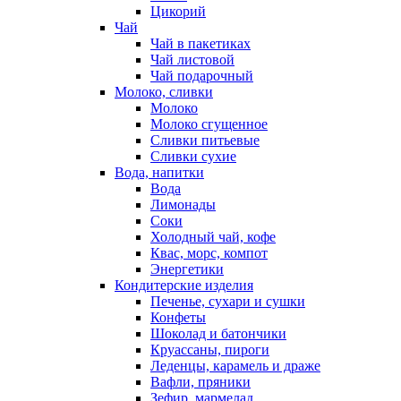
Цикорий
Чай
Чай в пакетиках
Чай листовой
Чай подарочный
Молоко, сливки
Молоко
Молоко сгущенное
Сливки питьевые
Сливки сухие
Вода, напитки
Вода
Лимонады
Соки
Холодный чай, кофе
Квас, морс, компот
Энергетики
Кондитерские изделия
Печенье, сухари и сушки
Конфеты
Шоколад и батончики
Круассаны, пироги
Леденцы, карамель и драже
Вафли, пряники
Зефир, мармелад