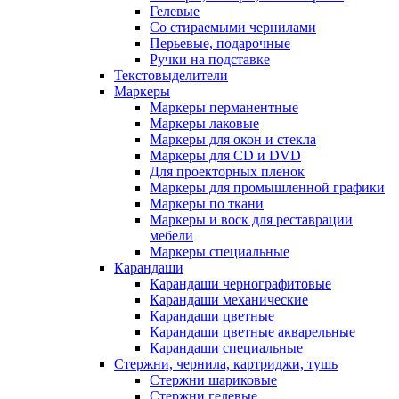
Гелевые
Со стираемыми чернилами
Перьевые, подарочные
Ручки на подставке
Текстовыделители
Маркеры
Маркеры перманентные
Маркеры лаковые
Маркеры для окон и стекла
Маркеры для CD и DVD
Для проекторных пленок
Маркеры для промышленной графики
Маркеры по ткани
Маркеры и воск для реставрации
мебели
Маркеры специальные
Карандаши
Карандаши чернографитовые
Карандаши механические
Карандаши цветные
Карандаши цветные акварельные
Карандаши специальные
Стержни, чернила, картриджи, тушь
Стержни шариковые
Стержни гелевые