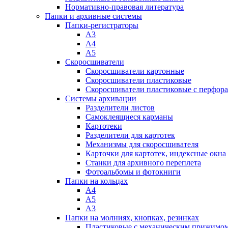
Нормативно-правовая литература
Папки и архивные системы
Папки-регистраторы
А3
А4
А5
Скоросшиватели
Скоросшиватели картонные
Скоросшиватели пластиковые
Скоросшиватели пластиковые с перфор
Системы архивации
Разделители листов
Самоклеящиеся карманы
Картотеки
Разделители для картотек
Механизмы для скоросшивателя
Карточки для картотек, индексные окна
Станки для архивного переплета
Фотоальбомы и фотокниги
Папки на кольцах
А4
А5
А3
Папки на молниях, кнопках, резинках
Пластиковые с механическим прижимо