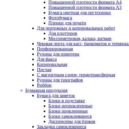
Повышенной плотности формата А4
Повышенной плотности формата А3
Бумага цветная для оргтехники
Фотобумага
Пленки для печати
Для чертежных и копировальных работ
Для плоттеров
Миллиметровая, калька, ватман
Чековая лента для касс, банкоматов и термина
Перфорированная
Рулоны для принтера
Для факса
Копировальная
Писчая
С магнитным слоем, термотрансферная
Рулоны для тахографов
Риббон
Бумажная продукция
Бумага для заметок
Блоки в подставке
Блоки непроклеенные
Блоки проклеенные
Блоки самоклеящиеся
Диспенсеры для блоков
Закладки самоклеящиеся