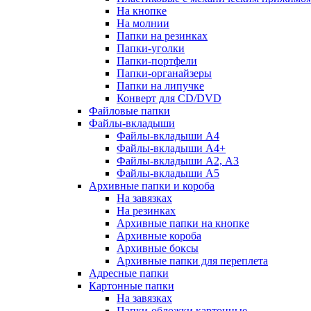
На кнопке
На молнии
Папки на резинках
Папки-уголки
Папки-портфели
Папки-органайзеры
Папки на липучке
Конверт для CD/DVD
Файловые папки
Файлы-вкладыши
Файлы-вкладыши А4
Файлы-вкладыши А4+
Файлы-вкладыши А2, А3
Файлы-вкладыши А5
Архивные папки и короба
На завязках
На резинках
Архивные папки на кнопке
Архивные короба
Архивные боксы
Архивные папки для переплета
Адресные папки
Картонные папки
На завязках
Папки-обложки картонные