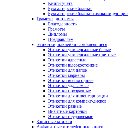
Книги учета
Бухгалтерские бланки
Бухгалтерские бланки самокопирующие
Грамоты, дипломы
Благодарность
Грамоты
Дипломы
Поздравляем
Этикетки, наклейки самоклеящиеся
Этикетки универсальные белые
Этикетки универсальные цветные
Этикетки адресные
Этикетки высокостойкие
Этикетки для папок
Этикетки маркеры
Этикетки всепогодные
Этикетки удаляемые
Этикетки прозрачные
Этикетки для инвентаризации
Этикетки для компакт-дисков
Этикетки разные
Визитные карточки
Этикетки неудаляемые
Записные книжки
Алфавитные и телефонные книги