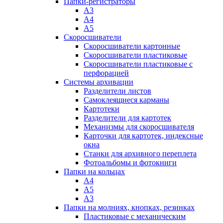
Папки-регистраторы
А3
А4
А5
Скоросшиватели
Скоросшиватели картонные
Скоросшиватели пластиковые
Скоросшиватели пластиковые с
перфорацией
Системы архивации
Разделители листов
Самоклеящиеся карманы
Картотеки
Разделители для картотек
Механизмы для скоросшивателя
Карточки для картотек, индексные
окна
Станки для архивного переплета
Фотоальбомы и фотокниги
Папки на кольцах
А4
А5
А3
Папки на молниях, кнопках, резинках
Пластиковые с механическим