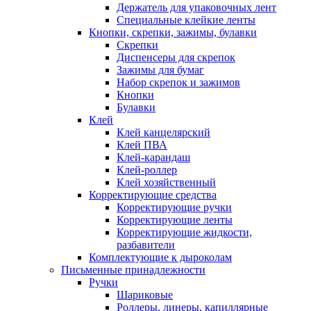
Держатель для упаковочных лент
Специальные клейкие ленты
Кнопки, скрепки, зажимы, булавки
Скрепки
Диспенсеры для скрепок
Зажимы для бумаг
Набор скрепок и зажимов
Кнопки
Булавки
Клей
Клей канцелярский
Клей ПВА
Клей-карандаш
Клей-роллер
Клей хозяйственный
Корректирующие средства
Корректирующие ручки
Корректирующие ленты
Корректирующие жидкости,
разбавители
Комплектующие к дыроколам
Письменные принадлежности
Ручки
Шариковые
Роллеры, линеры, капиллярные