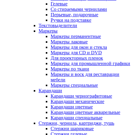
Гелевые
Со стираемыми чернилами
Перьевые, подарочные
Ручки на подставке
Текстовыделители
Маркеры
Маркеры перманентные
Маркеры лаковые
Маркеры для окон и стекла
Маркеры для CD и DVD
Для проекторных пленок
Маркеры для промышленной графики
Маркеры по ткани
Маркеры и воск для реставрации
мебели
Маркеры специальные
Карандаши
Карандаши чернографитовые
Карандаши механические
Карандаши цветные
Карандаши цветные акварельные
Карандаши специальные
Стержни, чернила, картриджи, тушь
Стержни шариковые
Стержни гелевые