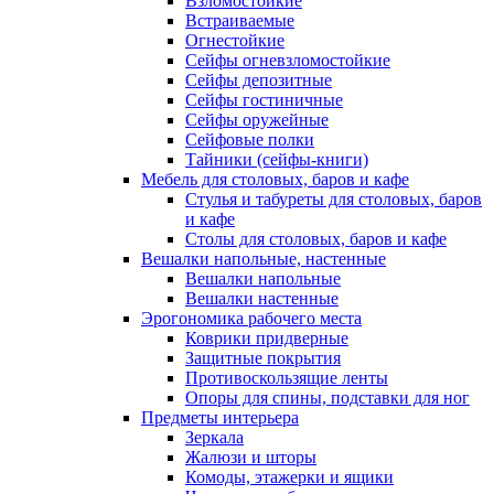
Взломостойкие
Встраиваемые
Огнестойкие
Сейфы огневзломостойкие
Сейфы депозитные
Сейфы гостиничные
Сейфы оружейные
Сейфовые полки
Тайники (сейфы-книги)
Мебель для столовых, баров и кафе
Стулья и табуреты для столовых, баров
и кафе
Столы для столовых, баров и кафе
Вешалки напольные, настенные
Вешалки напольные
Вешалки настенные
Эрогономика рабочего места
Коврики придверные
Защитные покрытия
Противоскользящие ленты
Опоры для спины, подставки для ног
Предметы интерьера
Зеркала
Жалюзи и шторы
Комоды, этажерки и ящики