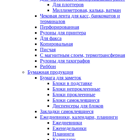
Для плоттеров
Миллиметровая, калька, ватман
Чековая лента для касс, банкоматов и
терминалов
Перфорированная
Рулоны для принтера
Для факса
Копировальная
Писчая
С магнитным слоем, термотрансферная
Рулоны для тахографов
Риббон
Бумажная продукция
Бумага для заметок
Блоки в подставке
Блоки непроклеенные
Блоки проклеенные
Блоки самоклеящиеся
Диспенсеры для блоков
Закладки самоклеящиеся
Ежедневники, календари, планинги
Ежедневники
Еженедельники
Планинги
Календари