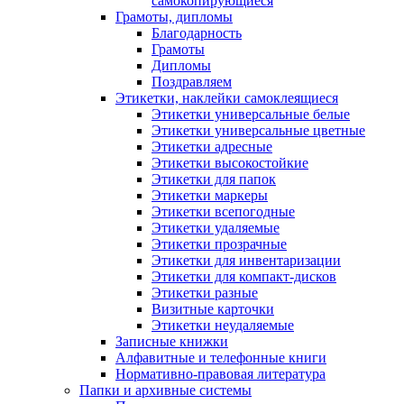
самокопирующиеся
Грамоты, дипломы
Благодарность
Грамоты
Дипломы
Поздравляем
Этикетки, наклейки самоклеящиеся
Этикетки универсальные белые
Этикетки универсальные цветные
Этикетки адресные
Этикетки высокостойкие
Этикетки для папок
Этикетки маркеры
Этикетки всепогодные
Этикетки удаляемые
Этикетки прозрачные
Этикетки для инвентаризации
Этикетки для компакт-дисков
Этикетки разные
Визитные карточки
Этикетки неудаляемые
Записные книжки
Алфавитные и телефонные книги
Нормативно-правовая литература
Папки и архивные системы