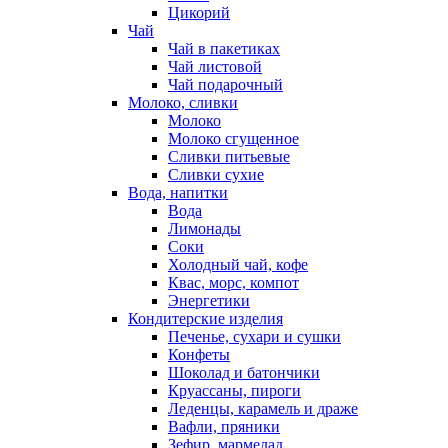
Цикорий
Чай
Чай в пакетиках
Чай листовой
Чай подарочный
Молоко, сливки
Молоко
Молоко сгущенное
Сливки питьевые
Сливки сухие
Вода, напитки
Вода
Лимонады
Соки
Холодный чай, кофе
Квас, морс, компот
Энергетики
Кондитерские изделия
Печенье, сухари и сушки
Конфеты
Шоколад и батончики
Круассаны, пироги
Леденцы, карамель и драже
Вафли, пряники
Зефир, мармелад