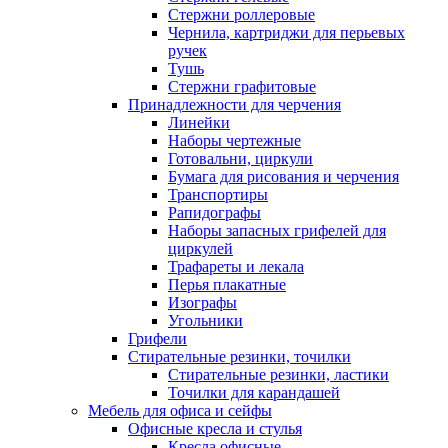
Стержни роллеровые
Чернила, картриджи для перьевых
ручек
Тушь
Стержни графитовые
Принадлежности для черчения
Линейки
Наборы чертежные
Готовальни, циркули
Бумага для рисования и черчения
Транспортиры
Рапидографы
Наборы запасных грифелей для
циркулей
Трафареты и лекала
Перья плакатные
Изографы
Угольники
Грифели
Стирательные резинки, точилки
Стирательные резинки, ластики
Точилки для карандашей
Мебель для офиса и сейфы
Офисные кресла и стулья
Кресла офисные