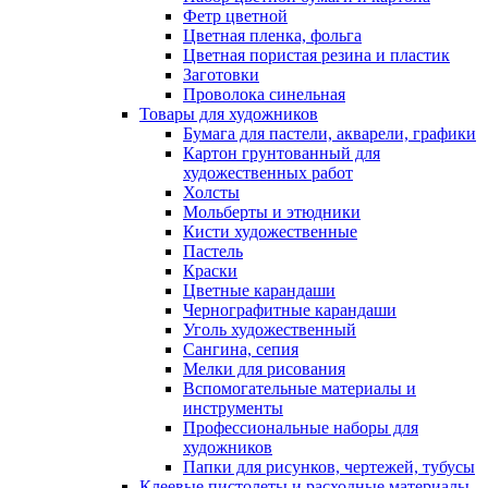
Фетр цветной
Цветная пленка, фольга
Цветная пористая резина и пластик
Заготовки
Проволока синельная
Товары для художников
Бумага для пастели, акварели, графики
Картон грунтованный для
художественных работ
Холсты
Мольберты и этюдники
Кисти художественные
Пастель
Краски
Цветные карандаши
Чернографитные карандаши
Уголь художественный
Сангина, сепия
Мелки для рисования
Вспомогательные материалы и
инструменты
Профессиональные наборы для
художников
Папки для рисунков, чертежей, тубусы
Клеевые пистолеты и расходные материалы