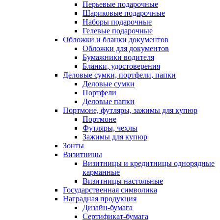
Перьевые подарочные
Шариковые подарочные
Наборы подарочные
Гелевые подарочные
Обложки и бланки документов
Обложки для документов
Бумажники водителя
Бланки, удостоверения
Деловые сумки, портфели, папки
Деловые сумки
Портфели
Деловые папки
Портмоне, футляры, зажимы для купюр
Портмоне
Футляры, чехлы
Зажимы для купюр
Зонты
Визитницы
Визитницы и кредитницы однорядные
карманные
Визитницы настольные
Государственная символика
Наградная продукция
Дизайн-бумага
Сертификат-бумага