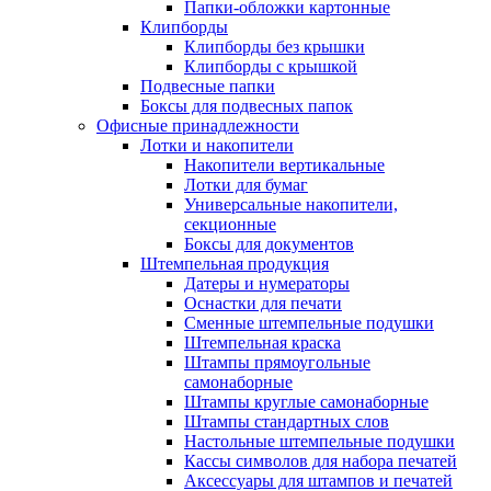
Папки-обложки картонные
Клипборды
Клипборды без крышки
Клипборды с крышкой
Подвесные папки
Боксы для подвесных папок
Офисные принадлежности
Лотки и накопители
Накопители вертикальные
Лотки для бумаг
Универсальные накопители,
секционные
Боксы для документов
Штемпельная продукция
Датеры и нумераторы
Оснастки для печати
Сменные штемпельные подушки
Штемпельная краска
Штампы прямоугольные
самонаборные
Штампы круглые самонаборные
Штампы стандартных слов
Настольные штемпельные подушки
Кассы символов для набора печатей
Аксессуары для штампов и печатей