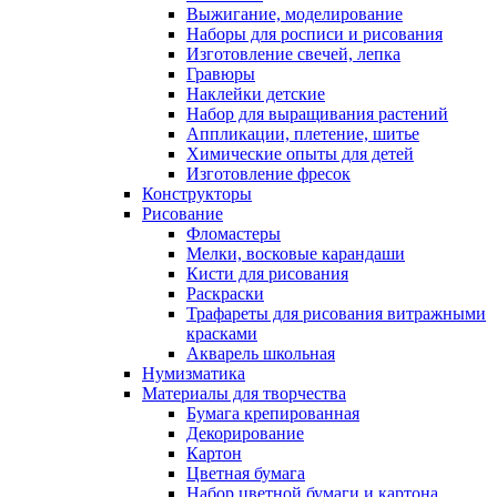
Выжигание, моделирование
Наборы для росписи и рисования
Изготовление свечей, лепка
Гравюры
Наклейки детские
Набор для выращивания растений
Аппликации, плетение, шитье
Химические опыты для детей
Изготовление фресок
Конструкторы
Рисование
Фломастеры
Мелки, восковые карандаши
Кисти для рисования
Раскраски
Трафареты для рисования витражными
красками
Акварель школьная
Нумизматика
Материалы для творчества
Бумага крепированная
Декорирование
Картон
Цветная бумага
Набор цветной бумаги и картона