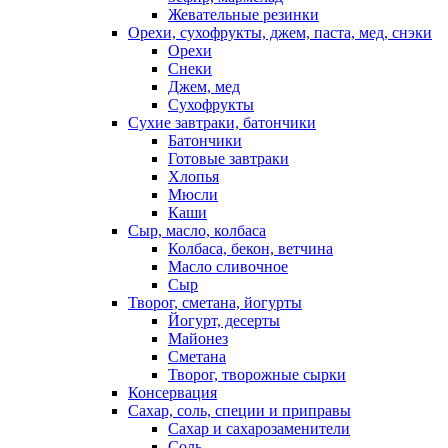
Жевательные резинки
Орехи, сухофрукты, джем, паста, мед, снэки
Орехи
Снеки
Джем, мед
Сухофрукты
Сухие завтраки, батончики
Батончики
Готовые завтраки
Хлопья
Мюсли
Каши
Сыр, масло, колбаса
Колбаса, бекон, ветчина
Масло сливочное
Сыр
Творог, сметана, йогурты
Йогурт, десерты
Майонез
Сметана
Творог, творожные сырки
Консервация
Сахар, соль, специи и приправы
Сахар и сахарозаменители
Соль