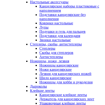
Настольные аксессуары
Канцелярские наборы пластиковые с
наполнением
Подставки канцелярские без
наполнения
Коврики настольные
Лупы
Подушки и гель для пальцев
Подставки для календаря
Звонки настольные
Степлеры, скобы, антистеплеры
Степлеры
Скобы для степлеров
Антистеплеры
Ножницы, ножи, лезвия
Ножницы канцелярские
Ножи канцелярские
Лезвия для канцелярских ножей
Шило канцелярское
Ножницы для хобби и рукоделия
Дыроколы
Клейкие ленты
Канцелярские клейкие ленты
Держатель для канцелярских лент
Упаковочные клейкие ленты