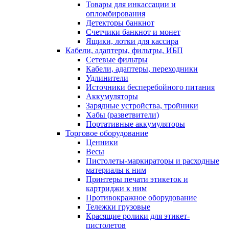
Товары для инкассации и
опломбирования
Детекторы банкнот
Счетчики банкнот и монет
Ящики, лотки для кассира
Кабели, адаптеры, фильтры, ИБП
Сетевые фильтры
Кабели, адаптеры, переходники
Удлинители
Источники бесперебойного питания
Аккумуляторы
Зарядные устройства, тройники
Хабы (разветвители)
Портативные аккумуляторы
Торговое оборудование
Ценники
Весы
Пистолеты-маркираторы и расходные
материалы к ним
Принтеры печати этикеток и
картриджи к ним
Противокражное оборудование
Тележки грузовые
Красящие ролики для этикет-
пистолетов