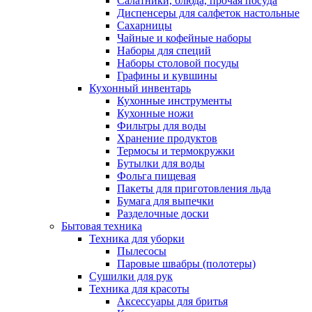
Салатники, блюда, прочая посуда
Диспенсеры для салфеток настольные
Сахарницы
Чайные и кофейные наборы
Наборы для специй
Наборы столовой посуды
Графины и кувшины
Кухонный инвентарь
Кухонные инструменты
Кухонные ножи
Фильтры для воды
Хранение продуктов
Термосы и термокружки
Бутылки для воды
Фольга пищевая
Пакеты для приготовления льда
Бумага для выпечки
Разделочные доски
Бытовая техника
Техника для уборки
Пылесосы
Паровые швабры (полотеры)
Сушилки для рук
Техника для красоты
Аксессуары для бритья