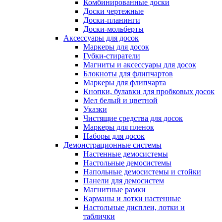
Комбинированные доски
Доски чертежные
Доски-планинги
Доски-мольберты
Аксессуары для досок
Маркеры для досок
Губки-стиратели
Магниты и аксессуары для досок
Блокноты для флипчартов
Маркеры для флипчарта
Кнопки, булавки для пробковых досок
Мел белый и цветной
Указки
Чистящие средства для досок
Маркеры для пленок
Наборы для досок
Демонстрационные системы
Настенные демосистемы
Настольные демосистемы
Напольные демосистемы и стойки
Панели для демосистем
Магнитные рамки
Карманы и лотки настенные
Настольные дисплеи, лотки и
таблички