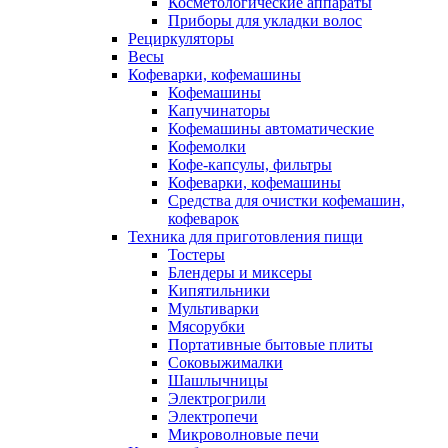
Косметологические аппараты
Приборы для укладки волос
Рециркуляторы
Весы
Кофеварки, кофемашины
Кофемашины
Капучинаторы
Кофемашины автоматические
Кофемолки
Кофе-капсулы, фильтры
Кофеварки, кофемашины
Средства для очистки кофемашин,
кофеварок
Техника для приготовления пищи
Тостеры
Блендеры и миксеры
Кипятильники
Мультиварки
Мясорубки
Портативные бытовые плиты
Соковыжималки
Шашлычницы
Электрогрили
Электропечи
Микроволновые печи