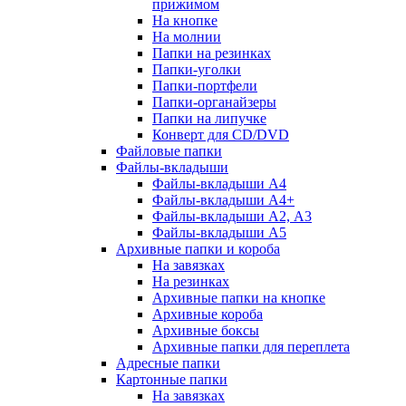
прижимом
На кнопке
На молнии
Папки на резинках
Папки-уголки
Папки-портфели
Папки-органайзеры
Папки на липучке
Конверт для CD/DVD
Файловые папки
Файлы-вкладыши
Файлы-вкладыши А4
Файлы-вкладыши А4+
Файлы-вкладыши А2, А3
Файлы-вкладыши А5
Архивные папки и короба
На завязках
На резинках
Архивные папки на кнопке
Архивные короба
Архивные боксы
Архивные папки для переплета
Адресные папки
Картонные папки
На завязках