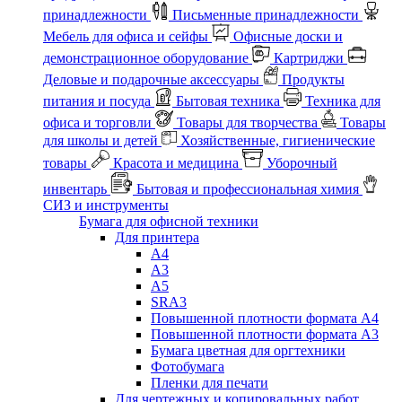
принадлежности
Письменные принадлежности
Мебель для офиса и сейфы
Офисные доски и
демонстрационное оборудование
Картриджи
Деловые и подарочные аксессуары
Продукты
питания и посуда
Бытовая техника
Техника для
офиса и торговли
Товары для творчества
Товары
для школы и детей
Хозяйственные, гигиенические
товары
Красота и медицина
Уборочный
инвентарь
Бытовая и профессиональная химия
СИЗ и инструменты
Бумага для офисной техники
Для принтера
А4
А3
А5
SRA3
Повышенной плотности формата А4
Повышенной плотности формата А3
Бумага цветная для оргтехники
Фотобумага
Пленки для печати
Для чертежных и копировальных работ