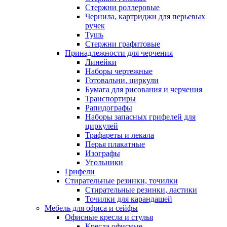
Стержни роллеровые
Чернила, картриджи для перьевых
ручек
Тушь
Стержни графитовые
Принадлежности для черчения
Линейки
Наборы чертежные
Готовальни, циркули
Бумага для рисования и черчения
Транспортиры
Рапидографы
Наборы запасных грифелей для
циркулей
Трафареты и лекала
Перья плакатные
Изографы
Угольники
Грифели
Стирательные резинки, точилки
Стирательные резинки, ластики
Точилки для карандашей
Мебель для офиса и сейфы
Офисные кресла и стулья
Кресла офисные