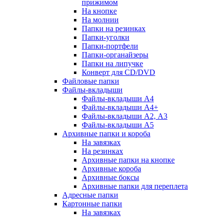
прижимом
На кнопке
На молнии
Папки на резинках
Папки-уголки
Папки-портфели
Папки-органайзеры
Папки на липучке
Конверт для CD/DVD
Файловые папки
Файлы-вкладыши
Файлы-вкладыши А4
Файлы-вкладыши А4+
Файлы-вкладыши А2, А3
Файлы-вкладыши А5
Архивные папки и короба
На завязках
На резинках
Архивные папки на кнопке
Архивные короба
Архивные боксы
Архивные папки для переплета
Адресные папки
Картонные папки
На завязках