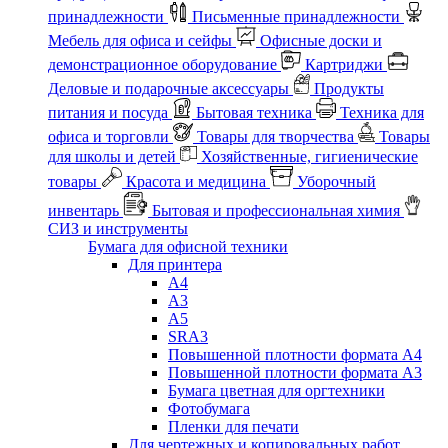
принадлежности
Письменные принадлежности
Мебель для офиса и сейфы
Офисные доски и
демонстрационное оборудование
Картриджи
Деловые и подарочные аксессуары
Продукты
питания и посуда
Бытовая техника
Техника для
офиса и торговли
Товары для творчества
Товары
для школы и детей
Хозяйственные, гигиенические
товары
Красота и медицина
Уборочный
инвентарь
Бытовая и профессиональная химия
СИЗ и инструменты
Бумага для офисной техники
Для принтера
А4
А3
А5
SRA3
Повышенной плотности формата А4
Повышенной плотности формата А3
Бумага цветная для оргтехники
Фотобумага
Пленки для печати
Для чертежных и копировальных работ