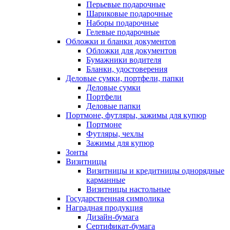
Перьевые подарочные
Шариковые подарочные
Наборы подарочные
Гелевые подарочные
Обложки и бланки документов
Обложки для документов
Бумажники водителя
Бланки, удостоверения
Деловые сумки, портфели, папки
Деловые сумки
Портфели
Деловые папки
Портмоне, футляры, зажимы для купюр
Портмоне
Футляры, чехлы
Зажимы для купюр
Зонты
Визитницы
Визитницы и кредитницы однорядные
карманные
Визитницы настольные
Государственная символика
Наградная продукция
Дизайн-бумага
Сертификат-бумага