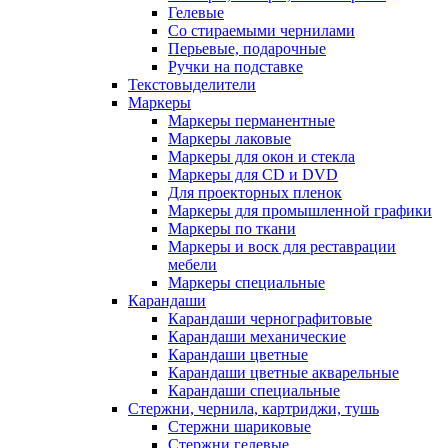
Гелевые
Со стираемыми чернилами
Перьевые, подарочные
Ручки на подставке
Текстовыделители
Маркеры
Маркеры перманентные
Маркеры лаковые
Маркеры для окон и стекла
Маркеры для CD и DVD
Для проекторных пленок
Маркеры для промышленной графики
Маркеры по ткани
Маркеры и воск для реставрации
мебели
Маркеры специальные
Карандаши
Карандаши чернографитовые
Карандаши механические
Карандаши цветные
Карандаши цветные акварельные
Карандаши специальные
Стержни, чернила, картриджи, тушь
Стержни шариковые
Стержни гелевые