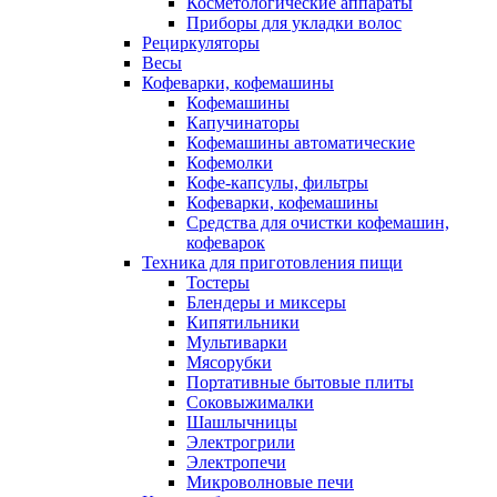
Косметологические аппараты
Приборы для укладки волос
Рециркуляторы
Весы
Кофеварки, кофемашины
Кофемашины
Капучинаторы
Кофемашины автоматические
Кофемолки
Кофе-капсулы, фильтры
Кофеварки, кофемашины
Средства для очистки кофемашин,
кофеварок
Техника для приготовления пищи
Тостеры
Блендеры и миксеры
Кипятильники
Мультиварки
Мясорубки
Портативные бытовые плиты
Соковыжималки
Шашлычницы
Электрогрили
Электропечи
Микроволновые печи