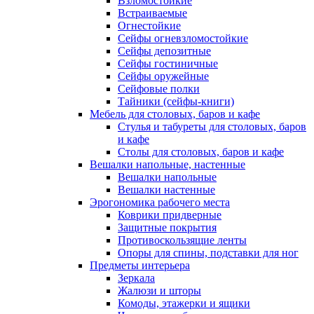
Взломостойкие
Встраиваемые
Огнестойкие
Сейфы огневзломостойкие
Сейфы депозитные
Сейфы гостиничные
Сейфы оружейные
Сейфовые полки
Тайники (сейфы-книги)
Мебель для столовых, баров и кафе
Стулья и табуреты для столовых, баров
и кафе
Столы для столовых, баров и кафе
Вешалки напольные, настенные
Вешалки напольные
Вешалки настенные
Эрогономика рабочего места
Коврики придверные
Защитные покрытия
Противоскользящие ленты
Опоры для спины, подставки для ног
Предметы интерьера
Зеркала
Жалюзи и шторы
Комоды, этажерки и ящики