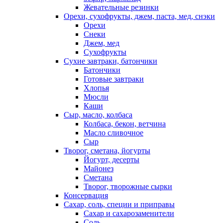
Жевательные резинки
Орехи, сухофрукты, джем, паста, мед, снэки
Орехи
Снеки
Джем, мед
Сухофрукты
Сухие завтраки, батончики
Батончики
Готовые завтраки
Хлопья
Мюсли
Каши
Сыр, масло, колбаса
Колбаса, бекон, ветчина
Масло сливочное
Сыр
Творог, сметана, йогурты
Йогурт, десерты
Майонез
Сметана
Творог, творожные сырки
Консервация
Сахар, соль, специи и приправы
Сахар и сахарозаменители
Соль