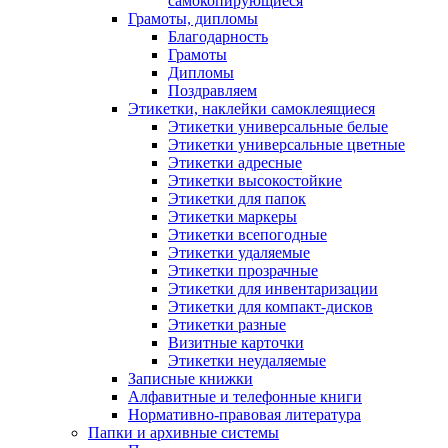
самокопирующиеся
Грамоты, дипломы
Благодарность
Грамоты
Дипломы
Поздравляем
Этикетки, наклейки самоклеящиеся
Этикетки универсальные белые
Этикетки универсальные цветные
Этикетки адресные
Этикетки высокостойкие
Этикетки для папок
Этикетки маркеры
Этикетки всепогодные
Этикетки удаляемые
Этикетки прозрачные
Этикетки для инвентаризации
Этикетки для компакт-дисков
Этикетки разные
Визитные карточки
Этикетки неудаляемые
Записные книжки
Алфавитные и телефонные книги
Нормативно-правовая литература
Папки и архивные системы