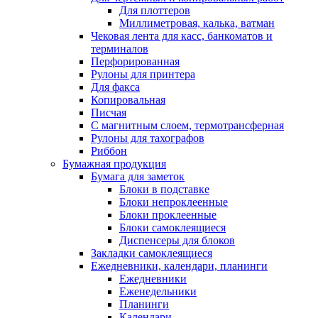
Для плоттеров
Миллиметровая, калька, ватман
Чековая лента для касс, банкоматов и
терминалов
Перфорированная
Рулоны для принтера
Для факса
Копировальная
Писчая
С магнитным слоем, термотрансферная
Рулоны для тахографов
Риббон
Бумажная продукция
Бумага для заметок
Блоки в подставке
Блоки непроклеенные
Блоки проклеенные
Блоки самоклеящиеся
Диспенсеры для блоков
Закладки самоклеящиеся
Ежедневники, календари, планинги
Ежедневники
Еженедельники
Планинги
Календари