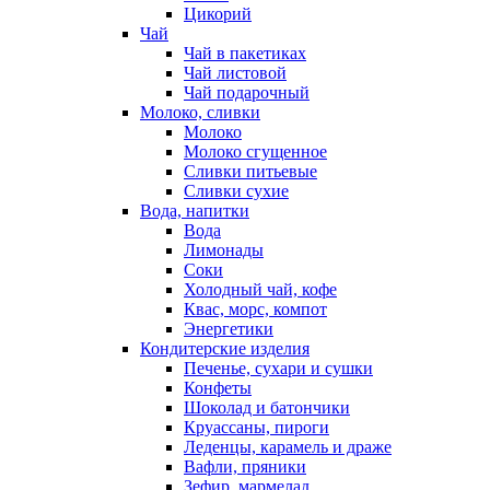
Цикорий
Чай
Чай в пакетиках
Чай листовой
Чай подарочный
Молоко, сливки
Молоко
Молоко сгущенное
Сливки питьевые
Сливки сухие
Вода, напитки
Вода
Лимонады
Соки
Холодный чай, кофе
Квас, морс, компот
Энергетики
Кондитерские изделия
Печенье, сухари и сушки
Конфеты
Шоколад и батончики
Круассаны, пироги
Леденцы, карамель и драже
Вафли, пряники
Зефир, мармелад