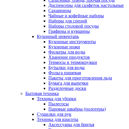
Салатники, блюда, прочая посуда
Диспенсеры для салфеток настольные
Сахарницы
Чайные и кофейные наборы
Наборы для специй
Наборы столовой посуды
Графины и кувшины
Кухонный инвентарь
Кухонные инструменты
Кухонные ножи
Фильтры для воды
Хранение продуктов
Термосы и термокружки
Бутылки для воды
Фольга пищевая
Пакеты для приготовления льда
Бумага для выпечки
Разделочные доски
Бытовая техника
Техника для уборки
Пылесосы
Паровые швабры (полотеры)
Сушилки для рук
Техника для красоты
Аксессуары для бритья