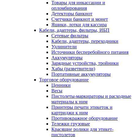
Товары для инкассации и
опломбирования
Детекторы банкнот
Счетчики банкнот и монет
Ящики, лотки для кассира
Кабели, адаптеры, фильтры, ИБП
Сетевые фильтры
Кабели, адаптеры, переходники
Удлинители
Источники бесперебойного питания
Аккумуляторы
Зарядные устройства, тройники
Хабы (разветвители)
Портативные аккумуляторы
Торговое оборудование
Ценники
Весы
Пистолеты-маркираторы и расходные
материалы к ним
Принтеры печати этикеток и
картриджи к ним
Противокражное оборудование
Тележки грузовые
Красящие ролики для этикет-
пистолетов