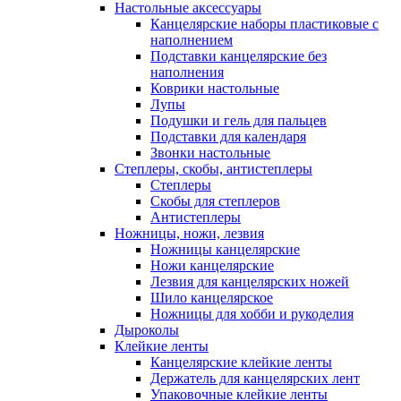
Настольные аксессуары
Канцелярские наборы пластиковые с
наполнением
Подставки канцелярские без
наполнения
Коврики настольные
Лупы
Подушки и гель для пальцев
Подставки для календаря
Звонки настольные
Степлеры, скобы, антистеплеры
Степлеры
Скобы для степлеров
Антистеплеры
Ножницы, ножи, лезвия
Ножницы канцелярские
Ножи канцелярские
Лезвия для канцелярских ножей
Шило канцелярское
Ножницы для хобби и рукоделия
Дыроколы
Клейкие ленты
Канцелярские клейкие ленты
Держатель для канцелярских лент
Упаковочные клейкие ленты