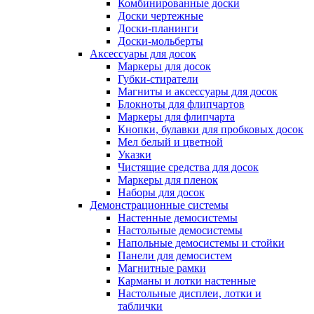
Комбинированные доски
Доски чертежные
Доски-планинги
Доски-мольберты
Аксессуары для досок
Маркеры для досок
Губки-стиратели
Магниты и аксессуары для досок
Блокноты для флипчартов
Маркеры для флипчарта
Кнопки, булавки для пробковых досок
Мел белый и цветной
Указки
Чистящие средства для досок
Маркеры для пленок
Наборы для досок
Демонстрационные системы
Настенные демосистемы
Настольные демосистемы
Напольные демосистемы и стойки
Панели для демосистем
Магнитные рамки
Карманы и лотки настенные
Настольные дисплеи, лотки и
таблички