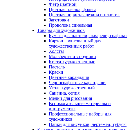
Фетр цветной
Цветная пленка, фольга
Цветная пористая резина и пластик
Заготовки
Проволока синельная
Товары для художников
Бумага для пастели, акварели, графики
Картон грунтованный для
художественных работ
Холсты
Мольберты и этюдники
Кисти художественные
Пастель
Краски
Цветные карандаши
Чернографитные карандаши
Уголь художественный
Сангина, сепия
Мелки для рисования
Вспомогательные материалы и
инструменты
Профессиональные наборы для
художников
Папки для рисунков, чертежей, тубусы
Клеевые пистолеты и расходные материалы