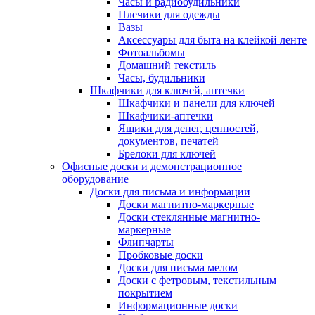
Часы и радиобудильники
Плечики для одежды
Вазы
Аксессуары для быта на клейкой ленте
Фотоальбомы
Домашний текстиль
Часы, будильники
Шкафчики для ключей, аптечки
Шкафчики и панели для ключей
Шкафчики-аптечки
Ящики для денег, ценностей,
документов, печатей
Брелоки для ключей
Офисные доски и демонстрационное
оборудование
Доски для письма и информации
Доски магнитно-маркерные
Доски стеклянные магнитно-
маркерные
Флипчарты
Пробковые доски
Доски для письма мелом
Доски с фетровым, текстильным
покрытием
Информационные доски