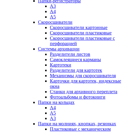
Папки-регистраторы
А3
А4
А5
Скоросшиватели
Скоросшиватели картонные
Скоросшиватели пластиковые
Скоросшиватели пластиковые с
перфорацией
Системы архивации
Разделители листов
Самоклеящиеся карманы
Картотеки
Разделители для картотек
Механизмы для скоросшивателя
Карточки для картотек, индексные
окна
Станки для архивного переплета
Фотоальбомы и фотокниги
Папки на кольцах
А4
А5
А3
Папки на молниях, кнопках, резинках
Пластиковые с механическим