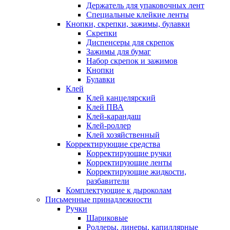
Держатель для упаковочных лент
Специальные клейкие ленты
Кнопки, скрепки, зажимы, булавки
Скрепки
Диспенсеры для скрепок
Зажимы для бумаг
Набор скрепок и зажимов
Кнопки
Булавки
Клей
Клей канцелярский
Клей ПВА
Клей-карандаш
Клей-роллер
Клей хозяйственный
Корректирующие средства
Корректирующие ручки
Корректирующие ленты
Корректирующие жидкости,
разбавители
Комплектующие к дыроколам
Письменные принадлежности
Ручки
Шариковые
Роллеры, линеры, капиллярные