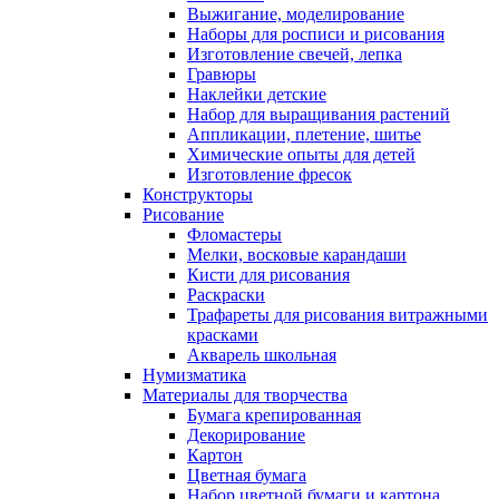
Выжигание, моделирование
Наборы для росписи и рисования
Изготовление свечей, лепка
Гравюры
Наклейки детские
Набор для выращивания растений
Аппликации, плетение, шитье
Химические опыты для детей
Изготовление фресок
Конструкторы
Рисование
Фломастеры
Мелки, восковые карандаши
Кисти для рисования
Раскраски
Трафареты для рисования витражными
красками
Акварель школьная
Нумизматика
Материалы для творчества
Бумага крепированная
Декорирование
Картон
Цветная бумага
Набор цветной бумаги и картона