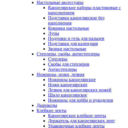
Настольные аксессуары
Канцелярские наборы пластиковые с
наполнением
Подставки канцелярские без
наполнения
Коврики настольные
Лупы
Подушки и гель для пальцев
Подставки для календаря
Звонки настольные
Степлеры, скобы, антистеплеры
Степлеры
Скобы для степлеров
Антистеплеры
Ножницы, ножи, лезвия
Ножницы канцелярские
Ножи канцелярские
Лезвия для канцелярских ножей
Шило канцелярское
Ножницы для хобби и рукоделия
Дыроколы
Клейкие ленты
Канцелярские клейкие ленты
Держатель для канцелярских лент
Упаковочные клейкие ленты