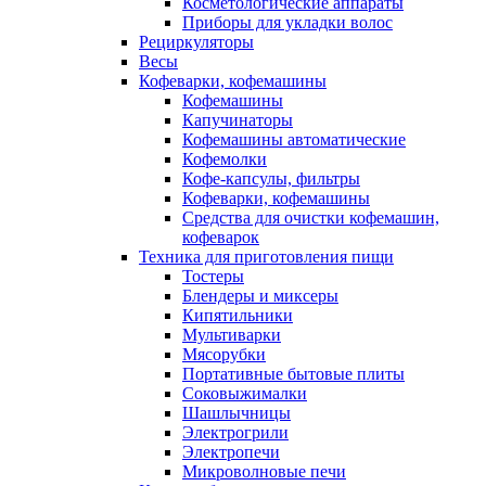
Косметологические аппараты
Приборы для укладки волос
Рециркуляторы
Весы
Кофеварки, кофемашины
Кофемашины
Капучинаторы
Кофемашины автоматические
Кофемолки
Кофе-капсулы, фильтры
Кофеварки, кофемашины
Средства для очистки кофемашин,
кофеварок
Техника для приготовления пищи
Тостеры
Блендеры и миксеры
Кипятильники
Мультиварки
Мясорубки
Портативные бытовые плиты
Соковыжималки
Шашлычницы
Электрогрили
Электропечи
Микроволновые печи