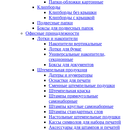
Папки-обложки картонные
Клипборды
Клипборды без крышки
Клипборды с крышкой
Подвесные папки
Боксы для подвесных папок
Офисные принадлежности
Лотки и накопители
Накопители вертикальные
Лотки для бумаг
Универсальные накопители,
секционные
Боксы для документов
Штемпельная продукция
Датеры и нумераторы
Оснастки для печати
Сменные штемпельные подушки
Штемпельная краска
Штампы прямоугольные
самонаборные
Штампы круглые самонаборные
Штампы стандартных слов
Настольные штемпельные подушки
Кассы символов для набора печатей
Аксессуары для штампов и печатей