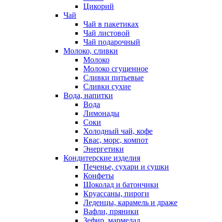
Цикорий
Чай
Чай в пакетиках
Чай листовой
Чай подарочный
Молоко, сливки
Молоко
Молоко сгущенное
Сливки питьевые
Сливки сухие
Вода, напитки
Вода
Лимонады
Соки
Холодный чай, кофе
Квас, морс, компот
Энергетики
Кондитерские изделия
Печенье, сухари и сушки
Конфеты
Шоколад и батончики
Круассаны, пироги
Леденцы, карамель и драже
Вафли, пряники
Зефир, мармелад