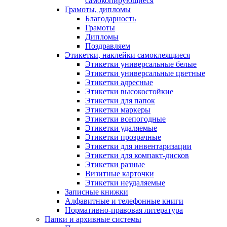
самокопирующиеся
Грамоты, дипломы
Благодарность
Грамоты
Дипломы
Поздравляем
Этикетки, наклейки самоклеящиеся
Этикетки универсальные белые
Этикетки универсальные цветные
Этикетки адресные
Этикетки высокостойкие
Этикетки для папок
Этикетки маркеры
Этикетки всепогодные
Этикетки удаляемые
Этикетки прозрачные
Этикетки для инвентаризации
Этикетки для компакт-дисков
Этикетки разные
Визитные карточки
Этикетки неудаляемые
Записные книжки
Алфавитные и телефонные книги
Нормативно-правовая литература
Папки и архивные системы