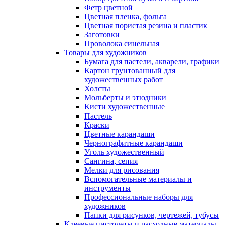
Фетр цветной
Цветная пленка, фольга
Цветная пористая резина и пластик
Заготовки
Проволока синельная
Товары для художников
Бумага для пастели, акварели, графики
Картон грунтованный для
художественных работ
Холсты
Мольберты и этюдники
Кисти художественные
Пастель
Краски
Цветные карандаши
Чернографитные карандаши
Уголь художественный
Сангина, сепия
Мелки для рисования
Вспомогательные материалы и
инструменты
Профессиональные наборы для
художников
Папки для рисунков, чертежей, тубусы
Клеевые пистолеты и расходные материалы