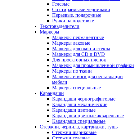
Гелевые
Со стираемыми чернилами
Перьевые, подарочные
Ручки на подставке
Текстовыделители
Маркеры
Маркеры перманентные
Маркеры лаковые
Маркеры для окон и стекла
Маркеры для CD и DVD
Для проекторных пленок
Маркеры для промышленной графики
Маркеры по ткани
Маркеры и воск для реставрации
мебели
Маркеры специальные
Карандаши
Карандаши чернографитовые
Карандаши механические
Карандаши цветные
Карандаши цветные акварельные
Карандаши специальные
Стержни, чернила, картриджи, тушь
Стержни шариковые
Стержни гелевые