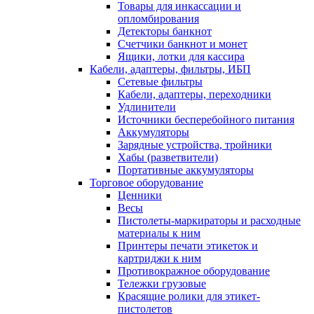
Товары для инкассации и
опломбирования
Детекторы банкнот
Счетчики банкнот и монет
Ящики, лотки для кассира
Кабели, адаптеры, фильтры, ИБП
Сетевые фильтры
Кабели, адаптеры, переходники
Удлинители
Источники бесперебойного питания
Аккумуляторы
Зарядные устройства, тройники
Хабы (разветвители)
Портативные аккумуляторы
Торговое оборудование
Ценники
Весы
Пистолеты-маркираторы и расходные
материалы к ним
Принтеры печати этикеток и
картриджи к ним
Противокражное оборудование
Тележки грузовые
Красящие ролики для этикет-
пистолетов