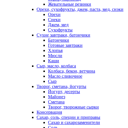
Жевательные резинки
Орехи, сухофрукты, джем, паста, мед, снэки
Орехи
Снеки
Джем, мед
Сухофрукты
Сухие завтраки, батончики
Батончики
Готовые завтраки
Хлопья
Мюсли
Каши
Сыр, масло, колбаса
Колбаса, бекон, ветчина
Масло сливочное
Сыр
Творог, сметана, йогурты
Йогурт, десерты
Майонез
Сметана
Творог, творожные сырки
Консервация
Сахар, соль, специи и приправы
Сахар и сахарозаменители
Соль