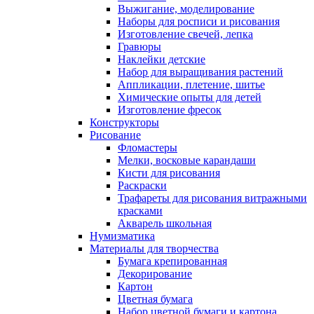
Выжигание, моделирование
Наборы для росписи и рисования
Изготовление свечей, лепка
Гравюры
Наклейки детские
Набор для выращивания растений
Аппликации, плетение, шитье
Химические опыты для детей
Изготовление фресок
Конструкторы
Рисование
Фломастеры
Мелки, восковые карандаши
Кисти для рисования
Раскраски
Трафареты для рисования витражными
красками
Акварель школьная
Нумизматика
Материалы для творчества
Бумага крепированная
Декорирование
Картон
Цветная бумага
Набор цветной бумаги и картона