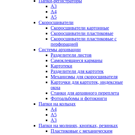
Папки-регистраторы
А3
А4
А5
Скоросшиватели
Скоросшиватели картонные
Скоросшиватели пластиковые
Скоросшиватели пластиковые с
перфорацией
Системы архивации
Разделители листов
Самоклеящиеся карманы
Картотеки
Разделители для картотек
Механизмы для скоросшивателя
Карточки для картотек, индексные
окна
Станки для архивного переплета
Фотоальбомы и фотокниги
Папки на кольцах
А4
А5
А3
Папки на молниях, кнопках, резинках
Пластиковые с механическим