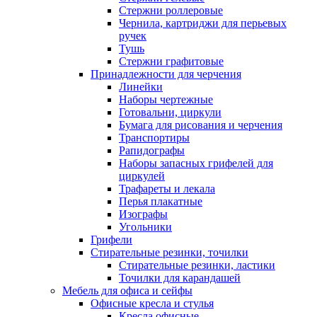
Стержни роллеровые
Чернила, картриджи для перьевых
ручек
Тушь
Стержни графитовые
Принадлежности для черчения
Линейки
Наборы чертежные
Готовальни, циркули
Бумага для рисования и черчения
Транспортиры
Рапидографы
Наборы запасных грифелей для
циркулей
Трафареты и лекала
Перья плакатные
Изографы
Угольники
Грифели
Стирательные резинки, точилки
Стирательные резинки, ластики
Точилки для карандашей
Мебель для офиса и сейфы
Офисные кресла и стулья
Кресла офисные