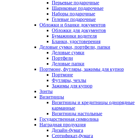
Перьевые подарочные
Шариковые подарочные
Наборы подарочные
Гелевые подарочные
Обложки и бланки документов
Обложки для документов
Бумажники водителя
Бланки, удостоверения
Деловые сумки, портфели, папки
Деловые сумки
Портфели
Деловые папки
Портмоне, футляры, зажимы для купюр
Портмоне
Футляры, чехлы
Зажимы для купюр
Зонты
Визитницы
Визитницы и кредитницы однорядные
карманные
Визитницы настольные
Государственная символика
Наградная продукция
Дизайн-бумага
Сертификат-бумага