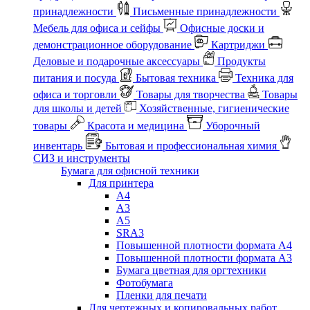
принадлежности
Письменные принадлежности
Мебель для офиса и сейфы
Офисные доски и
демонстрационное оборудование
Картриджи
Деловые и подарочные аксессуары
Продукты
питания и посуда
Бытовая техника
Техника для
офиса и торговли
Товары для творчества
Товары
для школы и детей
Хозяйственные, гигиенические
товары
Красота и медицина
Уборочный
инвентарь
Бытовая и профессиональная химия
СИЗ и инструменты
Бумага для офисной техники
Для принтера
А4
А3
А5
SRA3
Повышенной плотности формата А4
Повышенной плотности формата А3
Бумага цветная для оргтехники
Фотобумага
Пленки для печати
Для чертежных и копировальных работ