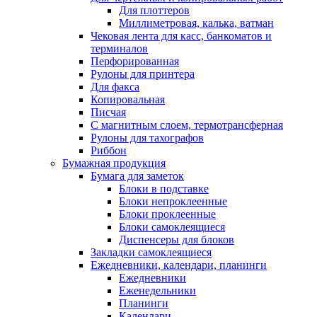
Для плоттеров
Миллиметровая, калька, ватман
Чековая лента для касс, банкоматов и
терминалов
Перфорированная
Рулоны для принтера
Для факса
Копировальная
Писчая
С магнитным слоем, термотрансферная
Рулоны для тахографов
Риббон
Бумажная продукция
Бумага для заметок
Блоки в подставке
Блоки непроклеенные
Блоки проклеенные
Блоки самоклеящиеся
Диспенсеры для блоков
Закладки самоклеящиеся
Ежедневники, календари, планинги
Ежедневники
Еженедельники
Планинги
Календари