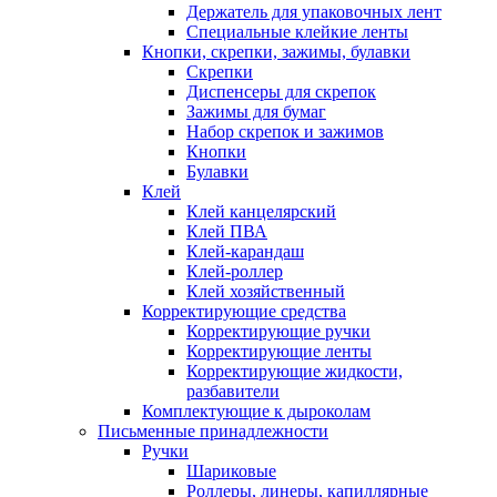
Держатель для упаковочных лент
Специальные клейкие ленты
Кнопки, скрепки, зажимы, булавки
Скрепки
Диспенсеры для скрепок
Зажимы для бумаг
Набор скрепок и зажимов
Кнопки
Булавки
Клей
Клей канцелярский
Клей ПВА
Клей-карандаш
Клей-роллер
Клей хозяйственный
Корректирующие средства
Корректирующие ручки
Корректирующие ленты
Корректирующие жидкости,
разбавители
Комплектующие к дыроколам
Письменные принадлежности
Ручки
Шариковые
Роллеры, линеры, капиллярные