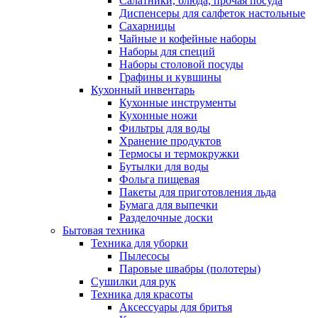
Салатники, блюда, прочая посуда
Диспенсеры для салфеток настольные
Сахарницы
Чайные и кофейные наборы
Наборы для специй
Наборы столовой посуды
Графины и кувшины
Кухонный инвентарь
Кухонные инструменты
Кухонные ножи
Фильтры для воды
Хранение продуктов
Термосы и термокружки
Бутылки для воды
Фольга пищевая
Пакеты для приготовления льда
Бумага для выпечки
Разделочные доски
Бытовая техника
Техника для уборки
Пылесосы
Паровые швабры (полотеры)
Сушилки для рук
Техника для красоты
Аксессуары для бритья