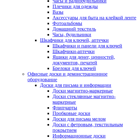
Часы и радиобудильники
Плечики для одежды
Вазы
Аксессуары для быта на клейкой ленте
Фотоальбомы
Домашний текстиль
Часы, будильники
Шкафчики для ключей, аптечки
Шкафчики и панели для ключей
Шкафчики-аптечки
Ящики для денег, ценностей,
документов, печатей
Брелоки для ключей
Офисные доски и демонстрационное
оборудование
Доски для письма и информации
Доски магнитно-маркерные
Доски стеклянные магнитно-
маркерные
Флипчарты
Пробковые доски
Доски для письма мелом
Доски с фетровым, текстильным
покрытием
Информационные доски