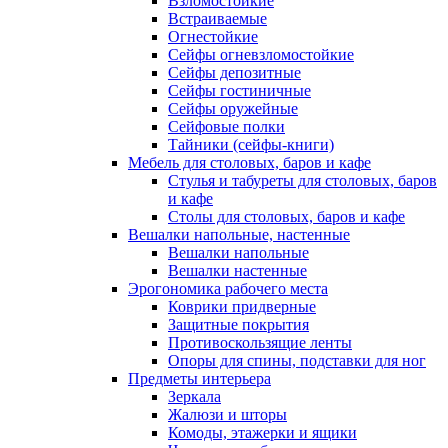
Взломостойкие
Встраиваемые
Огнестойкие
Сейфы огневзломостойкие
Сейфы депозитные
Сейфы гостиничные
Сейфы оружейные
Сейфовые полки
Тайники (сейфы-книги)
Мебель для столовых, баров и кафе
Стулья и табуреты для столовых, баров
и кафе
Столы для столовых, баров и кафе
Вешалки напольные, настенные
Вешалки напольные
Вешалки настенные
Эрогономика рабочего места
Коврики придверные
Защитные покрытия
Противоскользящие ленты
Опоры для спины, подставки для ног
Предметы интерьера
Зеркала
Жалюзи и шторы
Комоды, этажерки и ящики