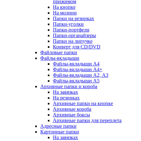
прижимом
На кнопке
На молнии
Папки на резинках
Папки-уголки
Папки-портфели
Папки-органайзеры
Папки на липучке
Конверт для CD/DVD
Файловые папки
Файлы-вкладыши
Файлы-вкладыши А4
Файлы-вкладыши А4+
Файлы-вкладыши А2, А3
Файлы-вкладыши А5
Архивные папки и короба
На завязках
На резинках
Архивные папки на кнопке
Архивные короба
Архивные боксы
Архивные папки для переплета
Адресные папки
Картонные папки
На завязках