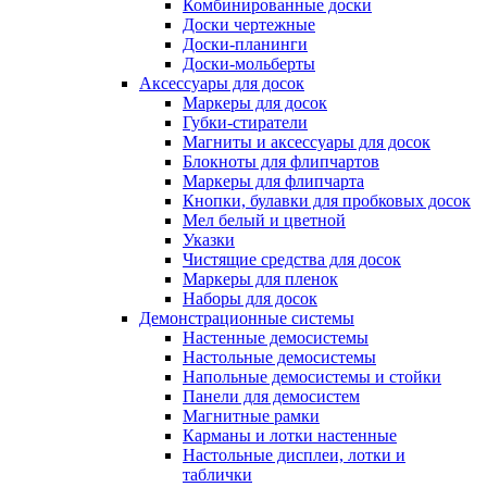
Комбинированные доски
Доски чертежные
Доски-планинги
Доски-мольберты
Аксессуары для досок
Маркеры для досок
Губки-стиратели
Магниты и аксессуары для досок
Блокноты для флипчартов
Маркеры для флипчарта
Кнопки, булавки для пробковых досок
Мел белый и цветной
Указки
Чистящие средства для досок
Маркеры для пленок
Наборы для досок
Демонстрационные системы
Настенные демосистемы
Настольные демосистемы
Напольные демосистемы и стойки
Панели для демосистем
Магнитные рамки
Карманы и лотки настенные
Настольные дисплеи, лотки и
таблички