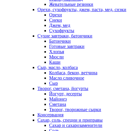
Жевательные резинки
Орехи, сухофрукты, джем, паста, мед, снэки
Орехи
Снеки
Джем, мед
Сухофрукты
Сухие завтраки, батончики
Батончики
Готовые завтраки
Хлопья
Мюсли
Каши
Сыр, масло, колбаса
Колбаса, бекон, ветчина
Масло сливочное
Сыр
Творог, сметана, йогурты
Йогурт, десерты
Майонез
Сметана
Творог, творожные сырки
Консервация
Сахар, соль, специи и приправы
Сахар и сахарозаменители
Соль