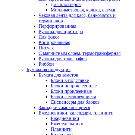
Для плоттеров
Миллиметровая, калька, ватман
Чековая лента для касс, банкоматов и
терминалов
Перфорированная
Рулоны для принтера
Для факса
Копировальная
Писчая
С магнитным слоем, термотрансферная
Рулоны для тахографов
Риббон
Бумажная продукция
Бумага для заметок
Блоки в подставке
Блоки непроклеенные
Блоки проклеенные
Блоки самоклеящиеся
Диспенсеры для блоков
Закладки самоклеящиеся
Ежедневники, календари, планинги
Ежедневники
Еженедельники
Планинги
Календари