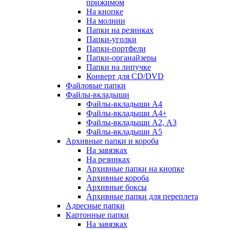
прижимом
На кнопке
На молнии
Папки на резинках
Папки-уголки
Папки-портфели
Папки-органайзеры
Папки на липучке
Конверт для CD/DVD
Файловые папки
Файлы-вкладыши
Файлы-вкладыши А4
Файлы-вкладыши А4+
Файлы-вкладыши А2, А3
Файлы-вкладыши А5
Архивные папки и короба
На завязках
На резинках
Архивные папки на кнопке
Архивные короба
Архивные боксы
Архивные папки для переплета
Адресные папки
Картонные папки
На завязках