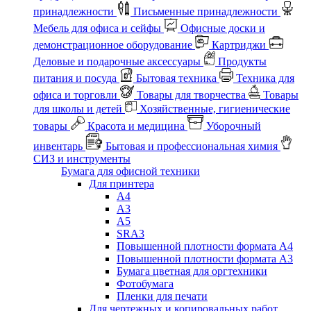
принадлежности
Письменные принадлежности
Мебель для офиса и сейфы
Офисные доски и
демонстрационное оборудование
Картриджи
Деловые и подарочные аксессуары
Продукты
питания и посуда
Бытовая техника
Техника для
офиса и торговли
Товары для творчества
Товары
для школы и детей
Хозяйственные, гигиенические
товары
Красота и медицина
Уборочный
инвентарь
Бытовая и профессиональная химия
СИЗ и инструменты
Бумага для офисной техники
Для принтера
А4
А3
А5
SRA3
Повышенной плотности формата А4
Повышенной плотности формата А3
Бумага цветная для оргтехники
Фотобумага
Пленки для печати
Для чертежных и копировальных работ