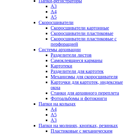
Папки-регистраторы
А3
А4
А5
Скоросшиватели
Скоросшиватели картонные
Скоросшиватели пластиковые
Скоросшиватели пластиковые с
перфорацией
Системы архивации
Разделители листов
Самоклеящиеся карманы
Картотеки
Разделители для картотек
Механизмы для скоросшивателя
Карточки для картотек, индексные
окна
Станки для архивного переплета
Фотоальбомы и фотокниги
Папки на кольцах
А4
А5
А3
Папки на молниях, кнопках, резинках
Пластиковые с механическим