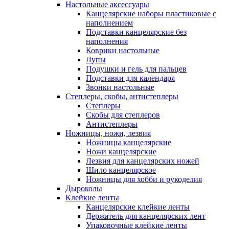
Настольные аксессуары
Канцелярские наборы пластиковые с
наполнением
Подставки канцелярские без
наполнения
Коврики настольные
Лупы
Подушки и гель для пальцев
Подставки для календаря
Звонки настольные
Степлеры, скобы, антистеплеры
Степлеры
Скобы для степлеров
Антистеплеры
Ножницы, ножи, лезвия
Ножницы канцелярские
Ножи канцелярские
Лезвия для канцелярских ножей
Шило канцелярское
Ножницы для хобби и рукоделия
Дыроколы
Клейкие ленты
Канцелярские клейкие ленты
Держатель для канцелярских лент
Упаковочные клейкие ленты