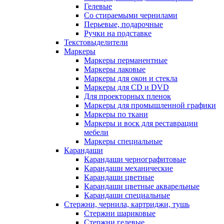
Гелевые
Со стираемыми чернилами
Перьевые, подарочные
Ручки на подставке
Текстовыделители
Маркеры
Маркеры перманентные
Маркеры лаковые
Маркеры для окон и стекла
Маркеры для CD и DVD
Для проекторных пленок
Маркеры для промышленной графики
Маркеры по ткани
Маркеры и воск для реставрации
мебели
Маркеры специальные
Карандаши
Карандаши чернографитовые
Карандаши механические
Карандаши цветные
Карандаши цветные акварельные
Карандаши специальные
Стержни, чернила, картриджи, тушь
Стержни шариковые
Стержни гелевые