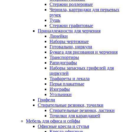
Стержни роллеровые
Чернила, картриджи для перьевых
ручек
Тушь
Стержни графитовые
Принадлежности для черчения
Линейки
Наборы чертежные
Готовальни, циркули
Бумага для рисования и черчения
Транспортиры
Рапидографы
Наборы запасных грифелей для
циркулей
Трафареты и лекала
Перья плакатные
Изографы
Угольники
Грифели
Стирательные резинки, точилки
Стирательные резинки, ластики
Точилки для карандашей
Мебель для офиса и сейфы
Офисные кресла и стулья
Кресла офисные