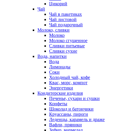
Цикорий
Чай
Чай в пакетиках
Чай листовой
Чай подарочный
Молоко, сливки
Молоко
Молоко сгущенное
Сливки питьевые
Сливки сухие
Вода, напитки
Вода
Лимонады
Соки
Холодный чай, кофе
Квас, морс, компот
Энергетики
Кондитерские изделия
Печенье, сухари и сушки
Конфеты
Шоколад и батончики
Круассаны, пироги
Леденцы, карамель и драже
Вафли, пряники
Зефир, мармелад