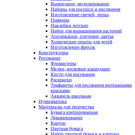
Выжигание, моделирование
Наборы для росписи и рисования
Изготовление свечей, лепка
Гравюры
Наклейки детские
Набор для выращивания растений
Аппликации, плетение, шитье
Химические опыты для детей
Изготовление фресок
Конструкторы
Рисование
Фломастеры
Мелки, восковые карандаши
Кисти для рисования
Раскраски
Трафареты для рисования витражными
красками
Акварель школьная
Нумизматика
Материалы для творчества
Бумага крепированная
Декорирование
Картон
Цветная бумага
Набор цветной бумаги и картона