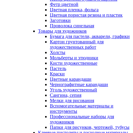
Фетр цветной
Цветная пленка, фольга
Цветная пористая резина и пластик
Заготовки
Проволока синельная
Товары для художников
Бумага для пастели, акварели, графики
Картон грунтованный для
художественных работ
Холсты
Мольберты и этюдники
Кисти художественные
Пастель
Краски
Цветные карандаши
Чернографитные карандаши
Уголь художественный
Сангина, сепия
Мелки для рисования
Вспомогательные материалы и
инструменты
Профессиональные наборы для
художников
Папки для рисунков, чертежей, тубусы
Клеевые пистолеты и расходные материалы