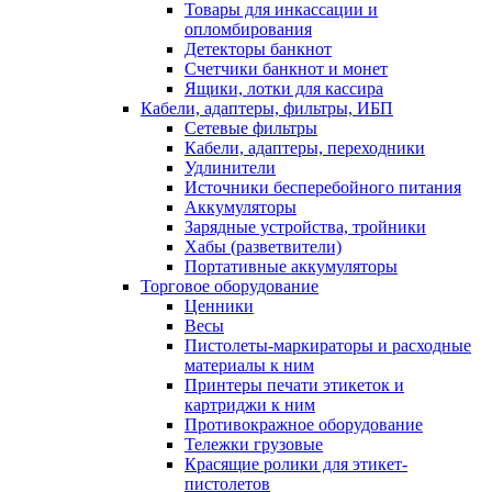
Товары для инкассации и
опломбирования
Детекторы банкнот
Счетчики банкнот и монет
Ящики, лотки для кассира
Кабели, адаптеры, фильтры, ИБП
Сетевые фильтры
Кабели, адаптеры, переходники
Удлинители
Источники бесперебойного питания
Аккумуляторы
Зарядные устройства, тройники
Хабы (разветвители)
Портативные аккумуляторы
Торговое оборудование
Ценники
Весы
Пистолеты-маркираторы и расходные
материалы к ним
Принтеры печати этикеток и
картриджи к ним
Противокражное оборудование
Тележки грузовые
Красящие ролики для этикет-
пистолетов