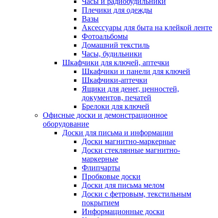
Часы и радиобудильники
Плечики для одежды
Вазы
Аксессуары для быта на клейкой ленте
Фотоальбомы
Домашний текстиль
Часы, будильники
Шкафчики для ключей, аптечки
Шкафчики и панели для ключей
Шкафчики-аптечки
Ящики для денег, ценностей,
документов, печатей
Брелоки для ключей
Офисные доски и демонстрационное
оборудование
Доски для письма и информации
Доски магнитно-маркерные
Доски стеклянные магнитно-
маркерные
Флипчарты
Пробковые доски
Доски для письма мелом
Доски с фетровым, текстильным
покрытием
Информационные доски