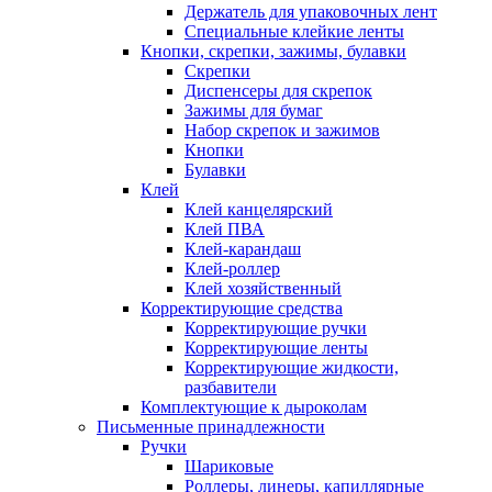
Держатель для упаковочных лент
Специальные клейкие ленты
Кнопки, скрепки, зажимы, булавки
Скрепки
Диспенсеры для скрепок
Зажимы для бумаг
Набор скрепок и зажимов
Кнопки
Булавки
Клей
Клей канцелярский
Клей ПВА
Клей-карандаш
Клей-роллер
Клей хозяйственный
Корректирующие средства
Корректирующие ручки
Корректирующие ленты
Корректирующие жидкости,
разбавители
Комплектующие к дыроколам
Письменные принадлежности
Ручки
Шариковые
Роллеры, линеры, капиллярные