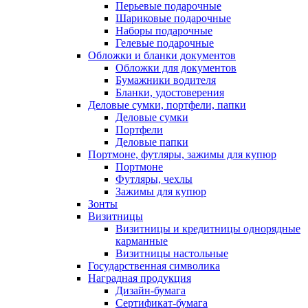
Перьевые подарочные
Шариковые подарочные
Наборы подарочные
Гелевые подарочные
Обложки и бланки документов
Обложки для документов
Бумажники водителя
Бланки, удостоверения
Деловые сумки, портфели, папки
Деловые сумки
Портфели
Деловые папки
Портмоне, футляры, зажимы для купюр
Портмоне
Футляры, чехлы
Зажимы для купюр
Зонты
Визитницы
Визитницы и кредитницы однорядные
карманные
Визитницы настольные
Государственная символика
Наградная продукция
Дизайн-бумага
Сертификат-бумага