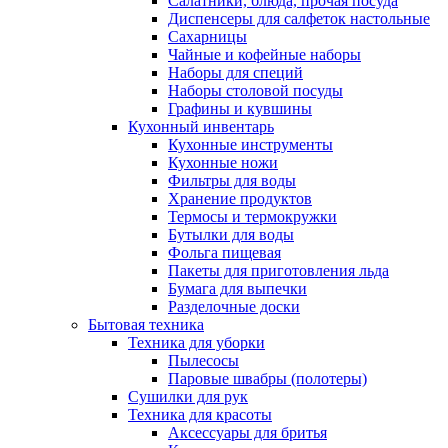
Салатники, блюда, прочая посуда
Диспенсеры для салфеток настольные
Сахарницы
Чайные и кофейные наборы
Наборы для специй
Наборы столовой посуды
Графины и кувшины
Кухонный инвентарь
Кухонные инструменты
Кухонные ножи
Фильтры для воды
Хранение продуктов
Термосы и термокружки
Бутылки для воды
Фольга пищевая
Пакеты для приготовления льда
Бумага для выпечки
Разделочные доски
Бытовая техника
Техника для уборки
Пылесосы
Паровые швабры (полотеры)
Сушилки для рук
Техника для красоты
Аксессуары для бритья