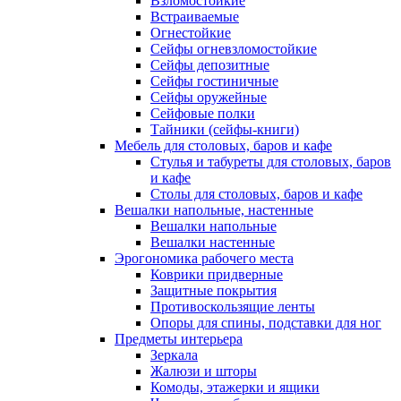
Взломостойкие
Встраиваемые
Огнестойкие
Сейфы огневзломостойкие
Сейфы депозитные
Сейфы гостиничные
Сейфы оружейные
Сейфовые полки
Тайники (сейфы-книги)
Мебель для столовых, баров и кафе
Стулья и табуреты для столовых, баров
и кафе
Столы для столовых, баров и кафе
Вешалки напольные, настенные
Вешалки напольные
Вешалки настенные
Эрогономика рабочего места
Коврики придверные
Защитные покрытия
Противоскользящие ленты
Опоры для спины, подставки для ног
Предметы интерьера
Зеркала
Жалюзи и шторы
Комоды, этажерки и ящики