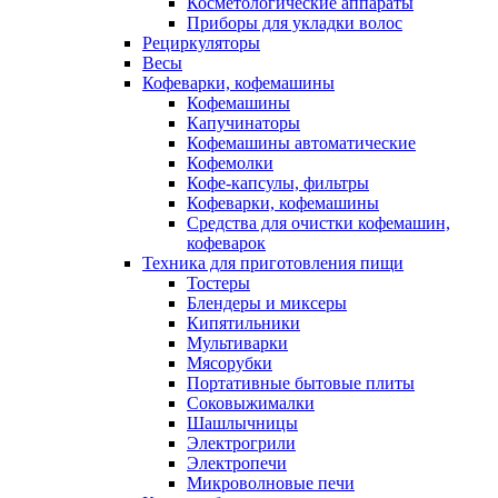
Косметологические аппараты
Приборы для укладки волос
Рециркуляторы
Весы
Кофеварки, кофемашины
Кофемашины
Капучинаторы
Кофемашины автоматические
Кофемолки
Кофе-капсулы, фильтры
Кофеварки, кофемашины
Средства для очистки кофемашин,
кофеварок
Техника для приготовления пищи
Тостеры
Блендеры и миксеры
Кипятильники
Мультиварки
Мясорубки
Портативные бытовые плиты
Соковыжималки
Шашлычницы
Электрогрили
Электропечи
Микроволновые печи