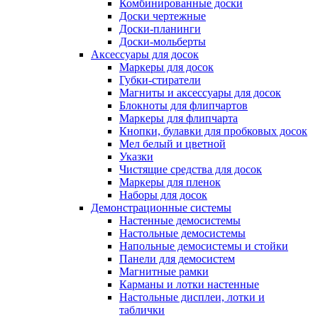
Комбинированные доски
Доски чертежные
Доски-планинги
Доски-мольберты
Аксессуары для досок
Маркеры для досок
Губки-стиратели
Магниты и аксессуары для досок
Блокноты для флипчартов
Маркеры для флипчарта
Кнопки, булавки для пробковых досок
Мел белый и цветной
Указки
Чистящие средства для досок
Маркеры для пленок
Наборы для досок
Демонстрационные системы
Настенные демосистемы
Настольные демосистемы
Напольные демосистемы и стойки
Панели для демосистем
Магнитные рамки
Карманы и лотки настенные
Настольные дисплеи, лотки и
таблички