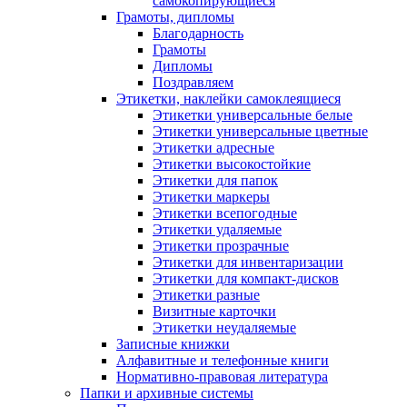
самокопирующиеся
Грамоты, дипломы
Благодарность
Грамоты
Дипломы
Поздравляем
Этикетки, наклейки самоклеящиеся
Этикетки универсальные белые
Этикетки универсальные цветные
Этикетки адресные
Этикетки высокостойкие
Этикетки для папок
Этикетки маркеры
Этикетки всепогодные
Этикетки удаляемые
Этикетки прозрачные
Этикетки для инвентаризации
Этикетки для компакт-дисков
Этикетки разные
Визитные карточки
Этикетки неудаляемые
Записные книжки
Алфавитные и телефонные книги
Нормативно-правовая литература
Папки и архивные системы