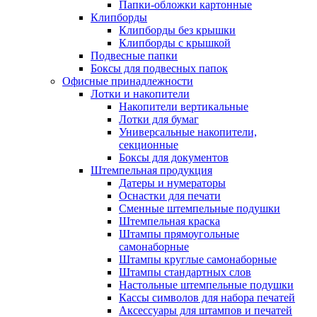
Папки-обложки картонные
Клипборды
Клипборды без крышки
Клипборды с крышкой
Подвесные папки
Боксы для подвесных папок
Офисные принадлежности
Лотки и накопители
Накопители вертикальные
Лотки для бумаг
Универсальные накопители,
секционные
Боксы для документов
Штемпельная продукция
Датеры и нумераторы
Оснастки для печати
Сменные штемпельные подушки
Штемпельная краска
Штампы прямоугольные
самонаборные
Штампы круглые самонаборные
Штампы стандартных слов
Настольные штемпельные подушки
Кассы символов для набора печатей
Аксессуары для штампов и печатей