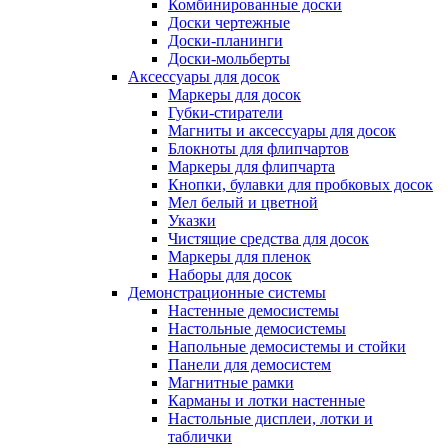
Комбинированные доски
Доски чертежные
Доски-планинги
Доски-мольберты
Аксессуары для досок
Маркеры для досок
Губки-стиратели
Магниты и аксессуары для досок
Блокноты для флипчартов
Маркеры для флипчарта
Кнопки, булавки для пробковых досок
Мел белый и цветной
Указки
Чистящие средства для досок
Маркеры для пленок
Наборы для досок
Демонстрационные системы
Настенные демосистемы
Настольные демосистемы
Напольные демосистемы и стойки
Панели для демосистем
Магнитные рамки
Карманы и лотки настенные
Настольные дисплеи, лотки и
таблички