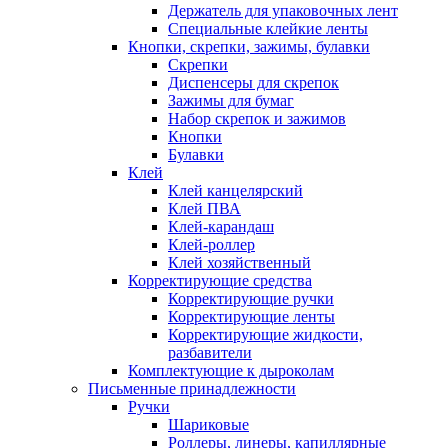
Держатель для упаковочных лент
Специальные клейкие ленты
Кнопки, скрепки, зажимы, булавки
Скрепки
Диспенсеры для скрепок
Зажимы для бумаг
Набор скрепок и зажимов
Кнопки
Булавки
Клей
Клей канцелярский
Клей ПВА
Клей-карандаш
Клей-роллер
Клей хозяйственный
Корректирующие средства
Корректирующие ручки
Корректирующие ленты
Корректирующие жидкости,
разбавители
Комплектующие к дыроколам
Письменные принадлежности
Ручки
Шариковые
Роллеры, линеры, капиллярные