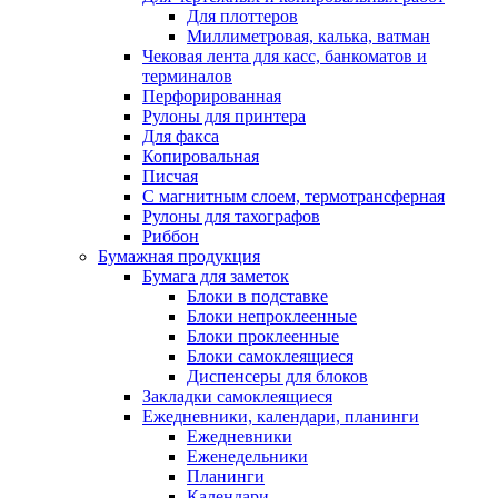
Для плоттеров
Миллиметровая, калька, ватман
Чековая лента для касс, банкоматов и
терминалов
Перфорированная
Рулоны для принтера
Для факса
Копировальная
Писчая
С магнитным слоем, термотрансферная
Рулоны для тахографов
Риббон
Бумажная продукция
Бумага для заметок
Блоки в подставке
Блоки непроклеенные
Блоки проклеенные
Блоки самоклеящиеся
Диспенсеры для блоков
Закладки самоклеящиеся
Ежедневники, календари, планинги
Ежедневники
Еженедельники
Планинги
Календари