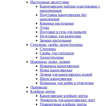
Настольные аксессуары
Канцелярские наборы пластиковые с
наполнением
Подставки канцелярские без
наполнения
Коврики настольные
Лупы
Подушки и гель для пальцев
Подставки для календаря
Звонки настольные
Степлеры, скобы, антистеплеры
Степлеры
Скобы для степлеров
Антистеплеры
Ножницы, ножи, лезвия
Ножницы канцелярские
Ножи канцелярские
Лезвия для канцелярских ножей
Шило канцелярское
Ножницы для хобби и рукоделия
Дыроколы
Клейкие ленты
Канцелярские клейкие ленты
Держатель для канцелярских лент
Упаковочные клейкие ленты