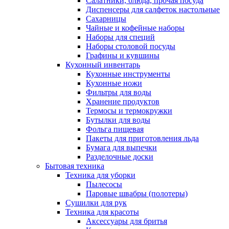
Салатники, блюда, прочая посуда
Диспенсеры для салфеток настольные
Сахарницы
Чайные и кофейные наборы
Наборы для специй
Наборы столовой посуды
Графины и кувшины
Кухонный инвентарь
Кухонные инструменты
Кухонные ножи
Фильтры для воды
Хранение продуктов
Термосы и термокружки
Бутылки для воды
Фольга пищевая
Пакеты для приготовления льда
Бумага для выпечки
Разделочные доски
Бытовая техника
Техника для уборки
Пылесосы
Паровые швабры (полотеры)
Сушилки для рук
Техника для красоты
Аксессуары для бритья