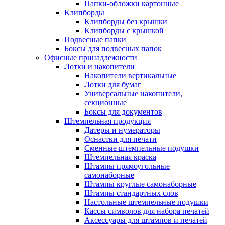
Папки-обложки картонные
Клипборды
Клипборды без крышки
Клипборды с крышкой
Подвесные папки
Боксы для подвесных папок
Офисные принадлежности
Лотки и накопители
Накопители вертикальные
Лотки для бумаг
Универсальные накопители,
секционные
Боксы для документов
Штемпельная продукция
Датеры и нумераторы
Оснастки для печати
Сменные штемпельные подушки
Штемпельная краска
Штампы прямоугольные
самонаборные
Штампы круглые самонаборные
Штампы стандартных слов
Настольные штемпельные подушки
Кассы символов для набора печатей
Аксессуары для штампов и печатей