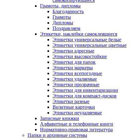
самокопирующиеся
Грамоты, дипломы
Благодарность
Грамоты
Дипломы
Поздравляем
Этикетки, наклейки самоклеящиеся
Этикетки универсальные белые
Этикетки универсальные цветные
Этикетки адресные
Этикетки высокостойкие
Этикетки для папок
Этикетки маркеры
Этикетки всепогодные
Этикетки удаляемые
Этикетки прозрачные
Этикетки для инвентаризации
Этикетки для компакт-дисков
Этикетки разные
Визитные карточки
Этикетки неудаляемые
Записные книжки
Алфавитные и телефонные книги
Нормативно-правовая литература
Папки и архивные системы