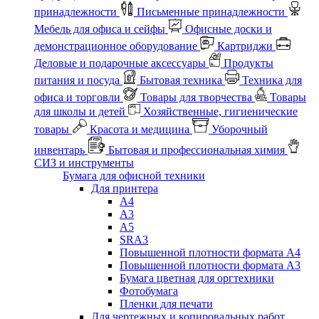
принадлежности
Письменные принадлежности
Мебель для офиса и сейфы
Офисные доски и
демонстрационное оборудование
Картриджи
Деловые и подарочные аксессуары
Продукты
питания и посуда
Бытовая техника
Техника для
офиса и торговли
Товары для творчества
Товары
для школы и детей
Хозяйственные, гигиенические
товары
Красота и медицина
Уборочный
инвентарь
Бытовая и профессиональная химия
СИЗ и инструменты
Бумага для офисной техники
Для принтера
А4
А3
А5
SRA3
Повышенной плотности формата А4
Повышенной плотности формата А3
Бумага цветная для оргтехники
Фотобумага
Пленки для печати
Для чертежных и копировальных работ