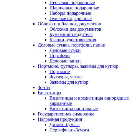
Перьевые подарочные
Шариковые подарочные
Наборы подарочные
Гелевые подарочные
Обложки и бланки документов
Обложки для документов
Бумажники водителя
Бланки, удостоверения
Деловые сумки, портфели, папки
Деловые сумки
Портфели
Деловые папки
Портмоне, футляры, зажимы для купюр
Портмоне
Футляры, чехлы
Зажимы для купюр
Зонты
Визитницы
Визитницы и кредитницы однорядные
карманные
Визитницы настольные
Государственная символика
Наградная продукция
Дизайн-бумага
Сертификат-бумага