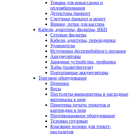
Товары для инкассации и
опломбирования
Детекторы банкнот
Счетчики банкнот и монет
Ящики, лотки для кассира
Кабели, адаптеры, фильтры, ИБП
Сетевые фильтры
Кабели, адаптеры, переходники
Удлинители
Источники бесперебойного питания
Аккумуляторы
Зарядные устройства, тройники
Хабы (разветвители)
Портативные аккумуляторы
Торговое оборудование
Ценники
Весы
Пистолеты-маркираторы и расходные
материалы к ним
Принтеры печати этикеток и
картриджи к ним
Противокражное оборудование
Тележки грузовые
Красящие ролики для этикет-
пистолетов