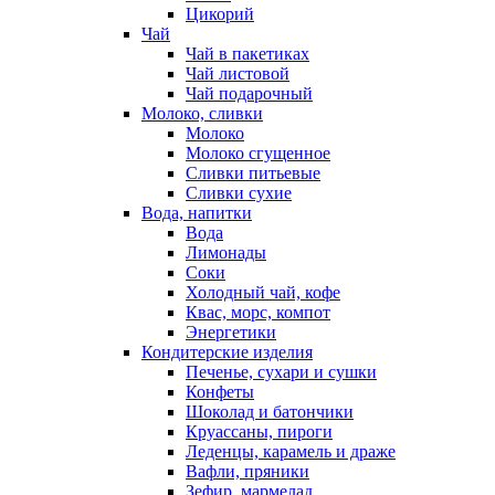
Цикорий
Чай
Чай в пакетиках
Чай листовой
Чай подарочный
Молоко, сливки
Молоко
Молоко сгущенное
Сливки питьевые
Сливки сухие
Вода, напитки
Вода
Лимонады
Соки
Холодный чай, кофе
Квас, морс, компот
Энергетики
Кондитерские изделия
Печенье, сухари и сушки
Конфеты
Шоколад и батончики
Круассаны, пироги
Леденцы, карамель и драже
Вафли, пряники
Зефир, мармелад