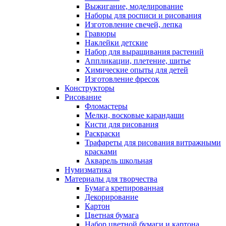
Выжигание, моделирование
Наборы для росписи и рисования
Изготовление свечей, лепка
Гравюры
Наклейки детские
Набор для выращивания растений
Аппликации, плетение, шитье
Химические опыты для детей
Изготовление фресок
Конструкторы
Рисование
Фломастеры
Мелки, восковые карандаши
Кисти для рисования
Раскраски
Трафареты для рисования витражными
красками
Акварель школьная
Нумизматика
Материалы для творчества
Бумага крепированная
Декорирование
Картон
Цветная бумага
Набор цветной бумаги и картона