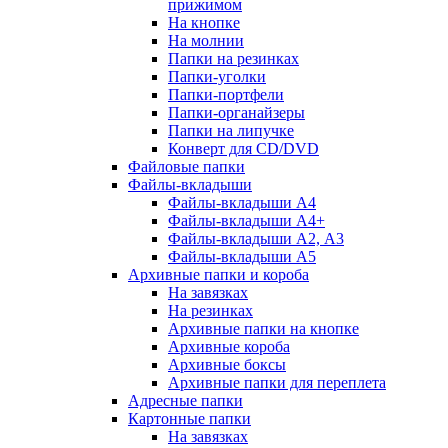
прижимом
На кнопке
На молнии
Папки на резинках
Папки-уголки
Папки-портфели
Папки-органайзеры
Папки на липучке
Конверт для CD/DVD
Файловые папки
Файлы-вкладыши
Файлы-вкладыши А4
Файлы-вкладыши А4+
Файлы-вкладыши А2, А3
Файлы-вкладыши А5
Архивные папки и короба
На завязках
На резинках
Архивные папки на кнопке
Архивные короба
Архивные боксы
Архивные папки для переплета
Адресные папки
Картонные папки
На завязках