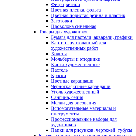
Фетр цветной
Цветная пленка, фольга
Цветная пористая резина и пластик
Заготовки
Проволока синельная
Товары для художников
Бумага для пастели, акварели, графики
Картон грунтованный для
художественных работ
Холсты
Мольберты и этюдники
Кисти художественные
Пастель
Краски
Цветные карандаши
Чернографитные карандаши
Уголь художественный
Сангина, сепия
Мелки для рисования
Вспомогательные материалы и
инструменты
Профессиональные наборы для
художников
Папки для рисунков, чертежей, тубусы
Клеевые пистолеты и расходные материалы