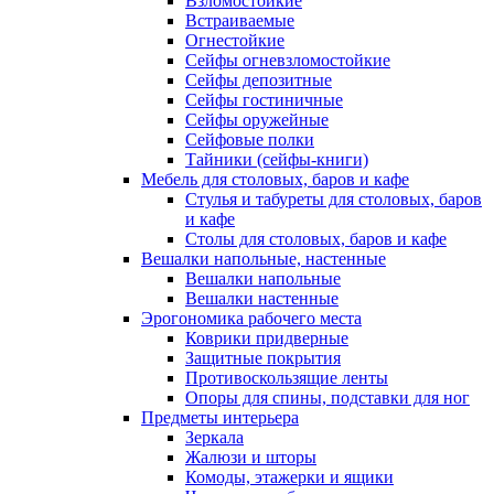
Взломостойкие
Встраиваемые
Огнестойкие
Сейфы огневзломостойкие
Сейфы депозитные
Сейфы гостиничные
Сейфы оружейные
Сейфовые полки
Тайники (сейфы-книги)
Мебель для столовых, баров и кафе
Стулья и табуреты для столовых, баров
и кафе
Столы для столовых, баров и кафе
Вешалки напольные, настенные
Вешалки напольные
Вешалки настенные
Эрогономика рабочего места
Коврики придверные
Защитные покрытия
Противоскользящие ленты
Опоры для спины, подставки для ног
Предметы интерьера
Зеркала
Жалюзи и шторы
Комоды, этажерки и ящики