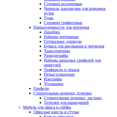
Стержни роллеровые
Чернила, картриджи для перьевых
ручек
Тушь
Стержни графитовые
Принадлежности для черчения
Линейки
Наборы чертежные
Готовальни, циркули
Бумага для рисования и черчения
Транспортиры
Рапидографы
Наборы запасных грифелей для
циркулей
Трафареты и лекала
Перья плакатные
Изографы
Угольники
Грифели
Стирательные резинки, точилки
Стирательные резинки, ластики
Точилки для карандашей
Мебель для офиса и сейфы
Офисные кресла и стулья
Кресла офисные