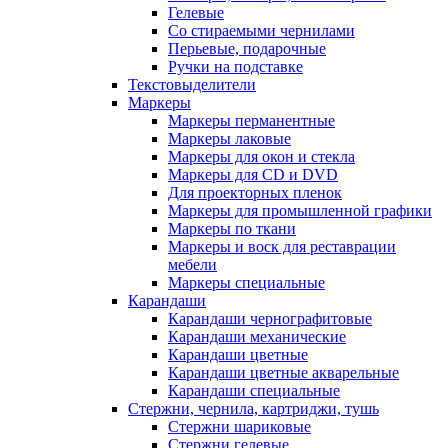
Гелевые
Со стираемыми чернилами
Перьевые, подарочные
Ручки на подставке
Текстовыделители
Маркеры
Маркеры перманентные
Маркеры лаковые
Маркеры для окон и стекла
Маркеры для CD и DVD
Для проекторных пленок
Маркеры для промышленной графики
Маркеры по ткани
Маркеры и воск для реставрации
мебели
Маркеры специальные
Карандаши
Карандаши чернографитовые
Карандаши механические
Карандаши цветные
Карандаши цветные акварельные
Карандаши специальные
Стержни, чернила, картриджи, тушь
Стержни шариковые
Стержни гелевые