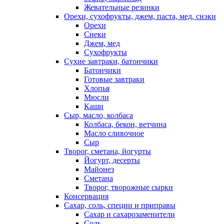
Жевательные резинки
Орехи, сухофрукты, джем, паста, мед, снэки
Орехи
Снеки
Джем, мед
Сухофрукты
Сухие завтраки, батончики
Батончики
Готовые завтраки
Хлопья
Мюсли
Каши
Сыр, масло, колбаса
Колбаса, бекон, ветчина
Масло сливочное
Сыр
Творог, сметана, йогурты
Йогурт, десерты
Майонез
Сметана
Творог, творожные сырки
Консервация
Сахар, соль, специи и приправы
Сахар и сахарозаменители
Соль