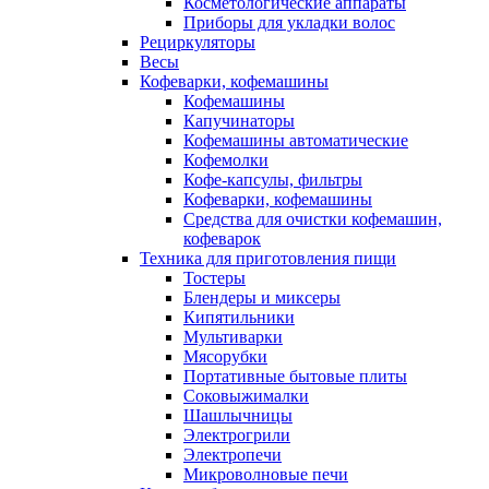
Косметологические аппараты
Приборы для укладки волос
Рециркуляторы
Весы
Кофеварки, кофемашины
Кофемашины
Капучинаторы
Кофемашины автоматические
Кофемолки
Кофе-капсулы, фильтры
Кофеварки, кофемашины
Средства для очистки кофемашин,
кофеварок
Техника для приготовления пищи
Тостеры
Блендеры и миксеры
Кипятильники
Мультиварки
Мясорубки
Портативные бытовые плиты
Соковыжималки
Шашлычницы
Электрогрили
Электропечи
Микроволновые печи