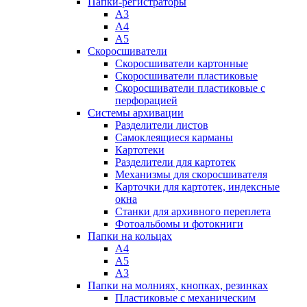
Папки-регистраторы
А3
А4
А5
Скоросшиватели
Скоросшиватели картонные
Скоросшиватели пластиковые
Скоросшиватели пластиковые с
перфорацией
Системы архивации
Разделители листов
Самоклеящиеся карманы
Картотеки
Разделители для картотек
Механизмы для скоросшивателя
Карточки для картотек, индексные
окна
Станки для архивного переплета
Фотоальбомы и фотокниги
Папки на кольцах
А4
А5
А3
Папки на молниях, кнопках, резинках
Пластиковые с механическим