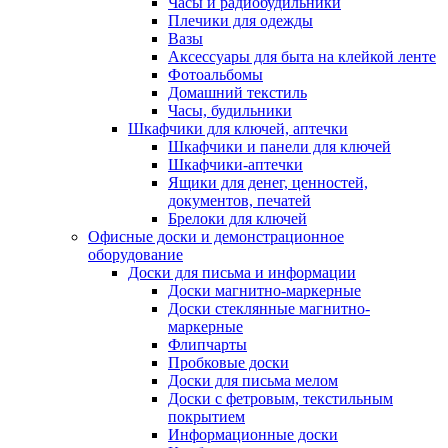
Часы и радиобудильники
Плечики для одежды
Вазы
Аксессуары для быта на клейкой ленте
Фотоальбомы
Домашний текстиль
Часы, будильники
Шкафчики для ключей, аптечки
Шкафчики и панели для ключей
Шкафчики-аптечки
Ящики для денег, ценностей,
документов, печатей
Брелоки для ключей
Офисные доски и демонстрационное
оборудование
Доски для письма и информации
Доски магнитно-маркерные
Доски стеклянные магнитно-
маркерные
Флипчарты
Пробковые доски
Доски для письма мелом
Доски с фетровым, текстильным
покрытием
Информационные доски