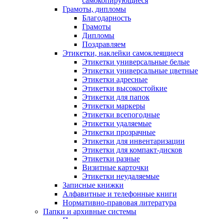
самокопирующиеся
Грамоты, дипломы
Благодарность
Грамоты
Дипломы
Поздравляем
Этикетки, наклейки самоклеящиеся
Этикетки универсальные белые
Этикетки универсальные цветные
Этикетки адресные
Этикетки высокостойкие
Этикетки для папок
Этикетки маркеры
Этикетки всепогодные
Этикетки удаляемые
Этикетки прозрачные
Этикетки для инвентаризации
Этикетки для компакт-дисков
Этикетки разные
Визитные карточки
Этикетки неудаляемые
Записные книжки
Алфавитные и телефонные книги
Нормативно-правовая литература
Папки и архивные системы