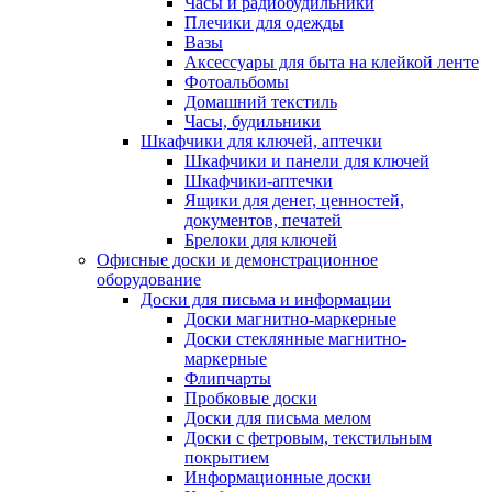
Часы и радиобудильники
Плечики для одежды
Вазы
Аксессуары для быта на клейкой ленте
Фотоальбомы
Домашний текстиль
Часы, будильники
Шкафчики для ключей, аптечки
Шкафчики и панели для ключей
Шкафчики-аптечки
Ящики для денег, ценностей,
документов, печатей
Брелоки для ключей
Офисные доски и демонстрационное
оборудование
Доски для письма и информации
Доски магнитно-маркерные
Доски стеклянные магнитно-
маркерные
Флипчарты
Пробковые доски
Доски для письма мелом
Доски с фетровым, текстильным
покрытием
Информационные доски