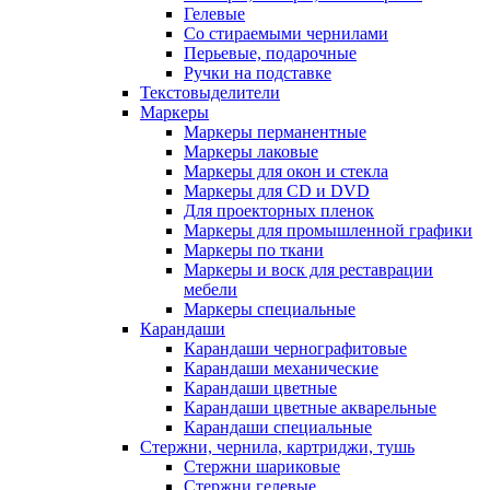
Гелевые
Со стираемыми чернилами
Перьевые, подарочные
Ручки на подставке
Текстовыделители
Маркеры
Маркеры перманентные
Маркеры лаковые
Маркеры для окон и стекла
Маркеры для CD и DVD
Для проекторных пленок
Маркеры для промышленной графики
Маркеры по ткани
Маркеры и воск для реставрации
мебели
Маркеры специальные
Карандаши
Карандаши чернографитовые
Карандаши механические
Карандаши цветные
Карандаши цветные акварельные
Карандаши специальные
Стержни, чернила, картриджи, тушь
Стержни шариковые
Стержни гелевые