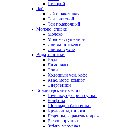
Цикорий
Чай
Чай в пакетиках
Чай листовой
Чай подарочный
Молоко, сливки
Молоко
Молоко сгущенное
Сливки питьевые
Сливки сухие
Вода, напитки
Вода
Лимонады
Соки
Холодный чай, кофе
Квас, морс, компот
Энергетики
Кондитерские изделия
Печенье, сухари и сушки
Конфеты
Шоколад и батончики
Круассаны, пироги
Леденцы, карамель и драже
Вафли, пряники
Зефир, мармелад