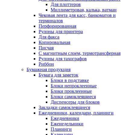
Для плоттеров
Миллиметровая, калька, ватман
Чековая лента для касс, банкоматов и
терминалов
Перфорированная
Рулоны для принтера
Для факса
Копировальная
Писчая
С магнитным слоем, термотрансферная
Рулоны для тахографов
Риббон
Бумажная продукция
Бумага для заметок
Блоки в подставке
Блоки непроклеенные
Блоки проклеенные
Блоки самоклеящиеся
Диспенсеры для блоков
Закладки самоклеящиеся
Ежедневники, календари, планинги
Ежедневники
Еженедельники
Планинги
Календари