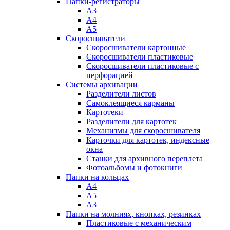
Папки-регистраторы
А3
А4
А5
Скоросшиватели
Скоросшиватели картонные
Скоросшиватели пластиковые
Скоросшиватели пластиковые с
перфорацией
Системы архивации
Разделители листов
Самоклеящиеся карманы
Картотеки
Разделители для картотек
Механизмы для скоросшивателя
Карточки для картотек, индексные
окна
Станки для архивного переплета
Фотоальбомы и фотокниги
Папки на кольцах
А4
А5
А3
Папки на молниях, кнопках, резинках
Пластиковые с механическим