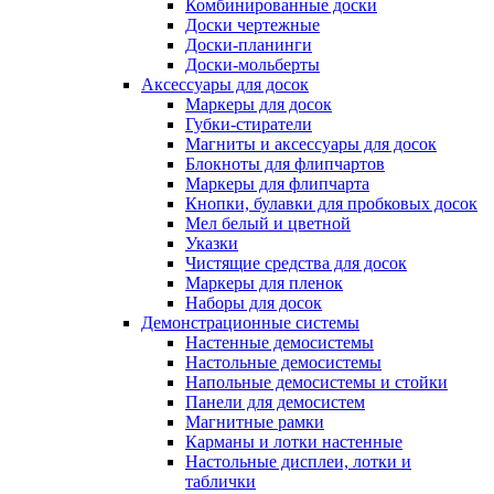
Комбинированные доски
Доски чертежные
Доски-планинги
Доски-мольберты
Аксессуары для досок
Маркеры для досок
Губки-стиратели
Магниты и аксессуары для досок
Блокноты для флипчартов
Маркеры для флипчарта
Кнопки, булавки для пробковых досок
Мел белый и цветной
Указки
Чистящие средства для досок
Маркеры для пленок
Наборы для досок
Демонстрационные системы
Настенные демосистемы
Настольные демосистемы
Напольные демосистемы и стойки
Панели для демосистем
Магнитные рамки
Карманы и лотки настенные
Настольные дисплеи, лотки и
таблички