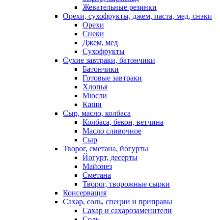
Жевательные резинки
Орехи, сухофрукты, джем, паста, мед, снэки
Орехи
Снеки
Джем, мед
Сухофрукты
Сухие завтраки, батончики
Батончики
Готовые завтраки
Хлопья
Мюсли
Каши
Сыр, масло, колбаса
Колбаса, бекон, ветчина
Масло сливочное
Сыр
Творог, сметана, йогурты
Йогурт, десерты
Майонез
Сметана
Творог, творожные сырки
Консервация
Сахар, соль, специи и приправы
Сахар и сахарозаменители
Соль