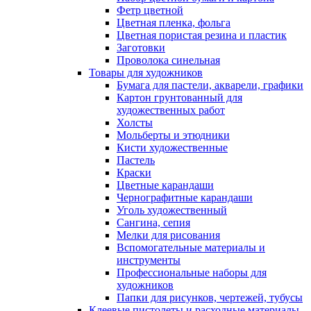
Фетр цветной
Цветная пленка, фольга
Цветная пористая резина и пластик
Заготовки
Проволока синельная
Товары для художников
Бумага для пастели, акварели, графики
Картон грунтованный для
художественных работ
Холсты
Мольберты и этюдники
Кисти художественные
Пастель
Краски
Цветные карандаши
Чернографитные карандаши
Уголь художественный
Сангина, сепия
Мелки для рисования
Вспомогательные материалы и
инструменты
Профессиональные наборы для
художников
Папки для рисунков, чертежей, тубусы
Клеевые пистолеты и расходные материалы