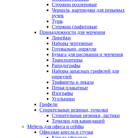
Стержни роллеровые
Чернила, картриджи для перьевых
ручек
Тушь
Стержни графитовые
Принадлежности для черчения
Линейки
Наборы чертежные
Готовальни, циркули
Бумага для рисования и черчения
Транспортиры
Рапидографы
Наборы запасных грифелей для
циркулей
Трафареты и лекала
Перья плакатные
Изографы
Угольники
Грифели
Стирательные резинки, точилки
Стирательные резинки, ластики
Точилки для карандашей
Мебель для офиса и сейфы
Офисные кресла и стулья
Кресла офисные