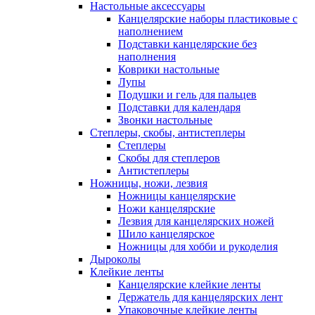
Настольные аксессуары
Канцелярские наборы пластиковые с
наполнением
Подставки канцелярские без
наполнения
Коврики настольные
Лупы
Подушки и гель для пальцев
Подставки для календаря
Звонки настольные
Степлеры, скобы, антистеплеры
Степлеры
Скобы для степлеров
Антистеплеры
Ножницы, ножи, лезвия
Ножницы канцелярские
Ножи канцелярские
Лезвия для канцелярских ножей
Шило канцелярское
Ножницы для хобби и рукоделия
Дыроколы
Клейкие ленты
Канцелярские клейкие ленты
Держатель для канцелярских лент
Упаковочные клейкие ленты