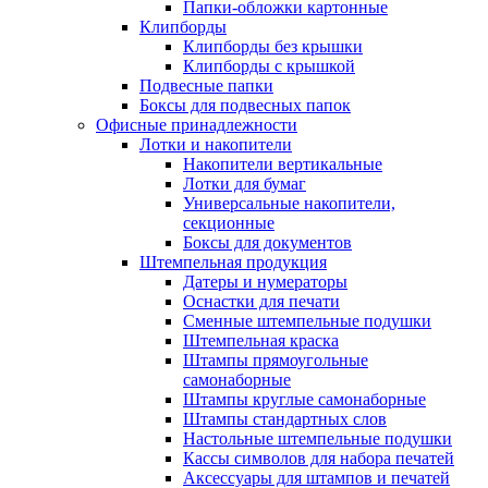
Папки-обложки картонные
Клипборды
Клипборды без крышки
Клипборды с крышкой
Подвесные папки
Боксы для подвесных папок
Офисные принадлежности
Лотки и накопители
Накопители вертикальные
Лотки для бумаг
Универсальные накопители,
секционные
Боксы для документов
Штемпельная продукция
Датеры и нумераторы
Оснастки для печати
Сменные штемпельные подушки
Штемпельная краска
Штампы прямоугольные
самонаборные
Штампы круглые самонаборные
Штампы стандартных слов
Настольные штемпельные подушки
Кассы символов для набора печатей
Аксессуары для штампов и печатей