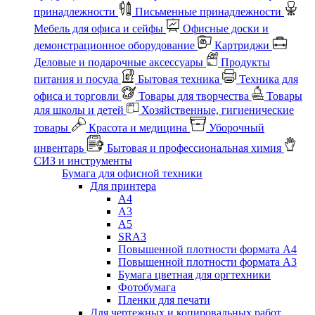
принадлежности
Письменные принадлежности
Мебель для офиса и сейфы
Офисные доски и
демонстрационное оборудование
Картриджи
Деловые и подарочные аксессуары
Продукты
питания и посуда
Бытовая техника
Техника для
офиса и торговли
Товары для творчества
Товары
для школы и детей
Хозяйственные, гигиенические
товары
Красота и медицина
Уборочный
инвентарь
Бытовая и профессиональная химия
СИЗ и инструменты
Бумага для офисной техники
Для принтера
А4
А3
А5
SRA3
Повышенной плотности формата А4
Повышенной плотности формата А3
Бумага цветная для оргтехники
Фотобумага
Пленки для печати
Для чертежных и копировальных работ