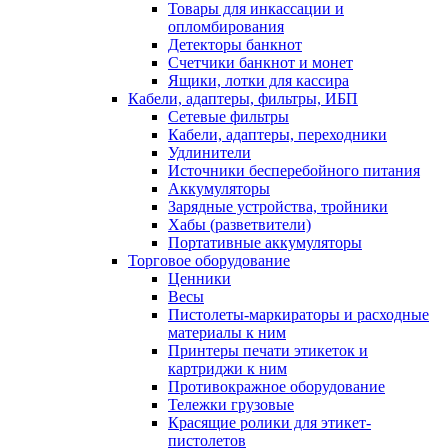
Товары для инкассации и
опломбирования
Детекторы банкнот
Счетчики банкнот и монет
Ящики, лотки для кассира
Кабели, адаптеры, фильтры, ИБП
Сетевые фильтры
Кабели, адаптеры, переходники
Удлинители
Источники бесперебойного питания
Аккумуляторы
Зарядные устройства, тройники
Хабы (разветвители)
Портативные аккумуляторы
Торговое оборудование
Ценники
Весы
Пистолеты-маркираторы и расходные
материалы к ним
Принтеры печати этикеток и
картриджи к ним
Противокражное оборудование
Тележки грузовые
Красящие ролики для этикет-
пистолетов