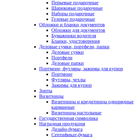
Перьевые подарочные
Шариковые подарочные
Наборы подарочные
Гелевые подарочные
Обложки и бланки документов
Обложки для документов
Бумажники водителя
Бланки, удостоверения
Деловые сумки, портфели, папки
Деловые сумки
Портфели
Деловые папки
Портмоне, футляры, зажимы для купюр
Портмоне
Футляры, чехлы
Зажимы для купюр
Зонты
Визитницы
Визитницы и кредитницы однорядные
карманные
Визитницы настольные
Государственная символика
Наградная продукция
Дизайн-бумага
Сертификат-бумага