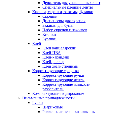
Держатель для упаковочных лент
Специальные клейкие ленты
Кнопки, скрепки, зажимы, булавки
Скрепки
Диспенсеры для скрепок
Зажимы для бумаг
Набор скрепок и зажимов
Кнопки
Булавки
Клей
Клей канцелярский
Клей ПВА
Клей-карандаш
Клей-роллер
Клей хозяйственный
Корректирующие средства
Корректирующие ручки
Корректирующие ленты
Корректирующие жидкости,
разбавители
Комплектующие к дыроколам
Письменные принадлежности
Ручки
Шариковые
Роллеры, линеры, капиллярные