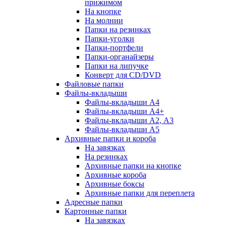
прижимом
На кнопке
На молнии
Папки на резинках
Папки-уголки
Папки-портфели
Папки-органайзеры
Папки на липучке
Конверт для CD/DVD
Файловые папки
Файлы-вкладыши
Файлы-вкладыши А4
Файлы-вкладыши А4+
Файлы-вкладыши А2, А3
Файлы-вкладыши А5
Архивные папки и короба
На завязках
На резинках
Архивные папки на кнопке
Архивные короба
Архивные боксы
Архивные папки для переплета
Адресные папки
Картонные папки
На завязках