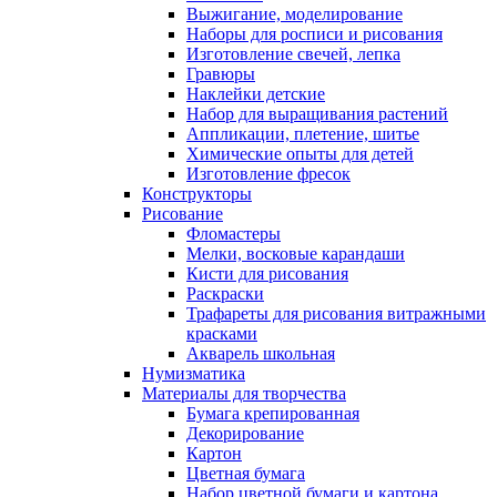
Выжигание, моделирование
Наборы для росписи и рисования
Изготовление свечей, лепка
Гравюры
Наклейки детские
Набор для выращивания растений
Аппликации, плетение, шитье
Химические опыты для детей
Изготовление фресок
Конструкторы
Рисование
Фломастеры
Мелки, восковые карандаши
Кисти для рисования
Раскраски
Трафареты для рисования витражными
красками
Акварель школьная
Нумизматика
Материалы для творчества
Бумага крепированная
Декорирование
Картон
Цветная бумага
Набор цветной бумаги и картона