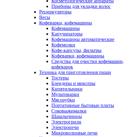
Косметологические аппараты
Приборы для укладки волос
Рециркуляторы
Весы
Кофеварки, кофемашины
Кофемашины
Капучинаторы
Кофемашины автоматические
Кофемолки
Кофе-капсулы, фильтры
Кофеварки, кофемашины
Средства для очистки кофемашин,
кофеварок
Техника для приготовления пищи
Тостеры
Блендеры и миксеры
Кипятильники
Мультиварки
Мясорубки
Портативные бытовые плиты
Соковыжималки
Шашлычницы
Электрогрили
Электропечи
Микроволновые печи