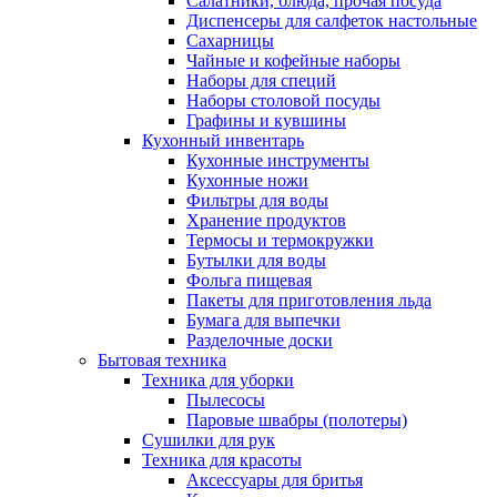
Салатники, блюда, прочая посуда
Диспенсеры для салфеток настольные
Сахарницы
Чайные и кофейные наборы
Наборы для специй
Наборы столовой посуды
Графины и кувшины
Кухонный инвентарь
Кухонные инструменты
Кухонные ножи
Фильтры для воды
Хранение продуктов
Термосы и термокружки
Бутылки для воды
Фольга пищевая
Пакеты для приготовления льда
Бумага для выпечки
Разделочные доски
Бытовая техника
Техника для уборки
Пылесосы
Паровые швабры (полотеры)
Сушилки для рук
Техника для красоты
Аксессуары для бритья