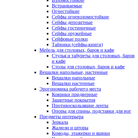
Взломостойкие
Встраиваемые
Огнестойкие
Сейфы огневзломостойкие
Сейфы депозитные
Сейфы гостиничные
Сейфы оружейные
Сейфовые полки
Тайники (сейфы-книги)
Мебель для столовых, баров и кафе
Стулья и табуреты для столовых, баров
и кафе
Столы для столовых, баров и кафе
Вешалки напольные, настенные
Вешалки напольные
Вешалки настенные
Эрогономика рабочего места
Коврики придверные
Защитные покрытия
Противоскользящие ленты
Опоры для спины, подставки для ног
Предметы интерьера
Зеркала
Жалюзи и шторы
Комоды, этажерки и ящики