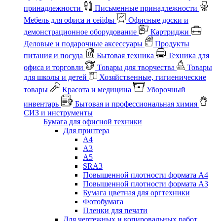
принадлежности
Письменные принадлежности
Мебель для офиса и сейфы
Офисные доски и
демонстрационное оборудование
Картриджи
Деловые и подарочные аксессуары
Продукты
питания и посуда
Бытовая техника
Техника для
офиса и торговли
Товары для творчества
Товары
для школы и детей
Хозяйственные, гигиенические
товары
Красота и медицина
Уборочный
инвентарь
Бытовая и профессиональная химия
СИЗ и инструменты
Бумага для офисной техники
Для принтера
А4
А3
А5
SRA3
Повышенной плотности формата А4
Повышенной плотности формата А3
Бумага цветная для оргтехники
Фотобумага
Пленки для печати
Для чертежных и копировальных работ