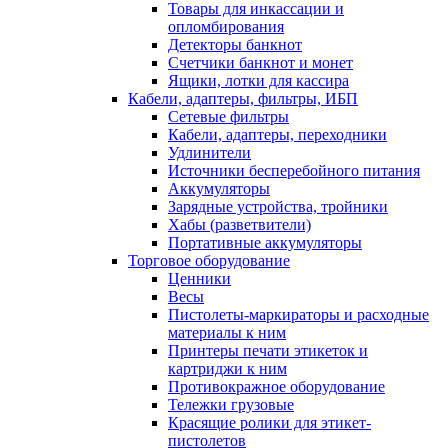
Товары для инкассации и
опломбирования
Детекторы банкнот
Счетчики банкнот и монет
Ящики, лотки для кассира
Кабели, адаптеры, фильтры, ИБП
Сетевые фильтры
Кабели, адаптеры, переходники
Удлинители
Источники бесперебойного питания
Аккумуляторы
Зарядные устройства, тройники
Хабы (разветвители)
Портативные аккумуляторы
Торговое оборудование
Ценники
Весы
Пистолеты-маркираторы и расходные
материалы к ним
Принтеры печати этикеток и
картриджи к ним
Противокражное оборудование
Тележки грузовые
Красящие ролики для этикет-
пистолетов