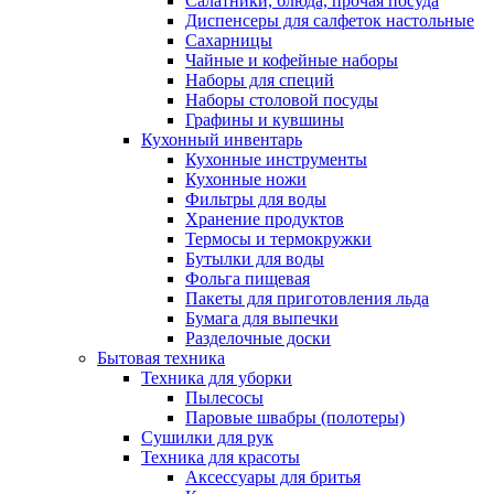
Салатники, блюда, прочая посуда
Диспенсеры для салфеток настольные
Сахарницы
Чайные и кофейные наборы
Наборы для специй
Наборы столовой посуды
Графины и кувшины
Кухонный инвентарь
Кухонные инструменты
Кухонные ножи
Фильтры для воды
Хранение продуктов
Термосы и термокружки
Бутылки для воды
Фольга пищевая
Пакеты для приготовления льда
Бумага для выпечки
Разделочные доски
Бытовая техника
Техника для уборки
Пылесосы
Паровые швабры (полотеры)
Сушилки для рук
Техника для красоты
Аксессуары для бритья