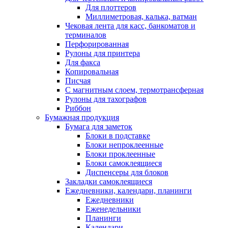
Для плоттеров
Миллиметровая, калька, ватман
Чековая лента для касс, банкоматов и
терминалов
Перфорированная
Рулоны для принтера
Для факса
Копировальная
Писчая
С магнитным слоем, термотрансферная
Рулоны для тахографов
Риббон
Бумажная продукция
Бумага для заметок
Блоки в подставке
Блоки непроклеенные
Блоки проклеенные
Блоки самоклеящиеся
Диспенсеры для блоков
Закладки самоклеящиеся
Ежедневники, календари, планинги
Ежедневники
Еженедельники
Планинги
Календари