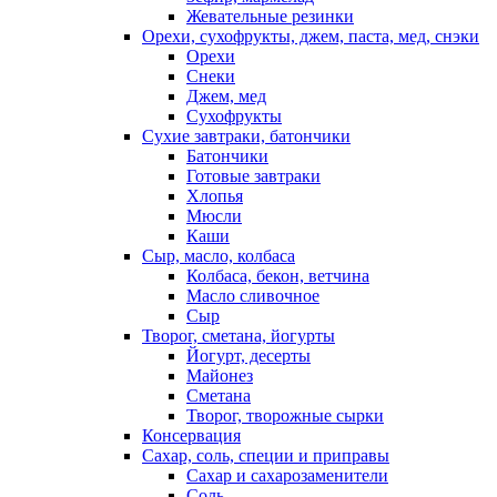
Жевательные резинки
Орехи, сухофрукты, джем, паста, мед, снэки
Орехи
Снеки
Джем, мед
Сухофрукты
Сухие завтраки, батончики
Батончики
Готовые завтраки
Хлопья
Мюсли
Каши
Сыр, масло, колбаса
Колбаса, бекон, ветчина
Масло сливочное
Сыр
Творог, сметана, йогурты
Йогурт, десерты
Майонез
Сметана
Творог, творожные сырки
Консервация
Сахар, соль, специи и приправы
Сахар и сахарозаменители
Соль