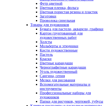
Фетр цветной
Цветная пленка, фольга
Цветная пористая резина и пластик
Заготовки
Проволока синельная
Товары для художников
Бумага для пастели, акварели, графики
Картон грунтованный для
художественных работ
Холсты
Мольберты и этюдники
Кисти художественные
Пастель
Краски
Цветные карандаши
Чернографитные карандаши
Уголь художественный
Сангина, сепия
Мелки для рисования
Вспомогательные материалы и
инструменты
Профессиональные наборы для
художников
Папки для рисунков, чертежей, тубусы
Клеевые пистолеты и расходные материалы