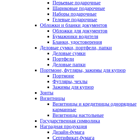
Перьевые подарочные
Шариковые подарочные
Наборы подарочные
Гелевые подарочные
Обложки и бланки документов
Обложки для документов
Бумажники водителя
Бланки, удостоверения
Деловые сумки, портфели, папки
Деловые сумки
Портфели
Деловые папки
Портмоне, футляры, зажимы для купюр
Портмоне
Футляры, чехлы
Зажимы для купюр
Зонты
Визитницы
Визитницы и кредитницы однорядные
карманные
Визитницы настольные
Государственная символика
Наградная продукция
Дизайн-бумага
Сертификат-бумага