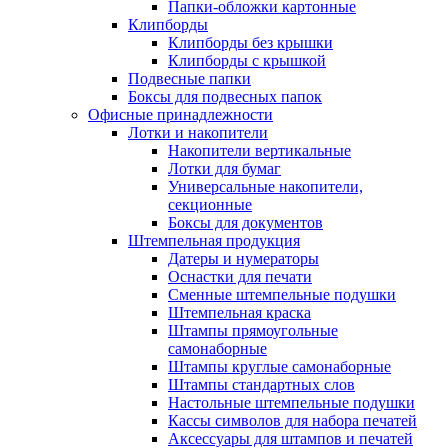
Папки-обложки картонные
Клипборды
Клипборды без крышки
Клипборды с крышкой
Подвесные папки
Боксы для подвесных папок
Офисные принадлежности
Лотки и накопители
Накопители вертикальные
Лотки для бумаг
Универсальные накопители,
секционные
Боксы для документов
Штемпельная продукция
Датеры и нумераторы
Оснастки для печати
Сменные штемпельные подушки
Штемпельная краска
Штампы прямоугольные
самонаборные
Штампы круглые самонаборные
Штампы стандартных слов
Настольные штемпельные подушки
Кассы символов для набора печатей
Аксессуары для штампов и печатей