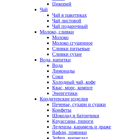
Цикорий
Чай
Чай в пакетиках
Чай листовой
Чай подарочный
Молоко, сливки
Молоко
Молоко сгущенное
Сливки питьевые
Сливки сухие
Вода, напитки
Вода
Лимонады
Соки
Холодный чай, кофе
Квас, морс, компот
Энергетики
Кондитерские изделия
Печенье, сухари и сушки
Конфеты
Шоколад и батончики
Круассаны, пироги
Леденцы, карамель и драже
Вафли, пряники
Зефир, мармелад