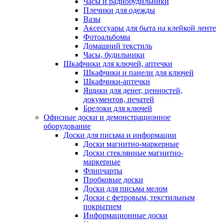
Часы и радиобудильники
Плечики для одежды
Вазы
Аксессуары для быта на клейкой ленте
Фотоальбомы
Домашний текстиль
Часы, будильники
Шкафчики для ключей, аптечки
Шкафчики и панели для ключей
Шкафчики-аптечки
Ящики для денег, ценностей,
документов, печатей
Брелоки для ключей
Офисные доски и демонстрационное
оборудование
Доски для письма и информации
Доски магнитно-маркерные
Доски стеклянные магнитно-
маркерные
Флипчарты
Пробковые доски
Доски для письма мелом
Доски с фетровым, текстильным
покрытием
Информационные доски