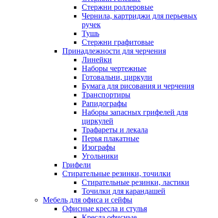
Стержни роллеровые
Чернила, картриджи для перьевых
ручек
Тушь
Стержни графитовые
Принадлежности для черчения
Линейки
Наборы чертежные
Готовальни, циркули
Бумага для рисования и черчения
Транспортиры
Рапидографы
Наборы запасных грифелей для
циркулей
Трафареты и лекала
Перья плакатные
Изографы
Угольники
Грифели
Стирательные резинки, точилки
Стирательные резинки, ластики
Точилки для карандашей
Мебель для офиса и сейфы
Офисные кресла и стулья
Кресла офисные