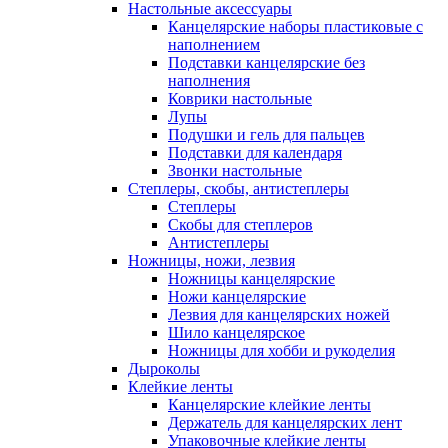
Настольные аксессуары
Канцелярские наборы пластиковые с
наполнением
Подставки канцелярские без
наполнения
Коврики настольные
Лупы
Подушки и гель для пальцев
Подставки для календаря
Звонки настольные
Степлеры, скобы, антистеплеры
Степлеры
Скобы для степлеров
Антистеплеры
Ножницы, ножи, лезвия
Ножницы канцелярские
Ножи канцелярские
Лезвия для канцелярских ножей
Шило канцелярское
Ножницы для хобби и рукоделия
Дыроколы
Клейкие ленты
Канцелярские клейкие ленты
Держатель для канцелярских лент
Упаковочные клейкие ленты