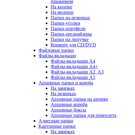
прижимом
На кнопке
На молнии
Папки на резинках
Папки-уголки
Папки-портфели
Папки-органайзеры
Папки на липучке
Конверт для CD/DVD
Файловые папки
Файлы-вкладыши
Файлы-вкладыши А4
Файлы-вкладыши А4+
Файлы-вкладыши А2, А3
Файлы-вкладыши А5
Архивные папки и короба
На завязках
На резинках
Архивные папки на кнопке
Архивные короба
Архивные боксы
Архивные папки для переплета
Адресные папки
Картонные папки
На завязках