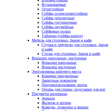
Взломостойкие
Встраиваемые
Огнестойкие
Сейфы огневзломостойкие
Сейфы депозитные
Сейфы гостиничные
Сейфы оружейные
Сейфовые полки
Тайники (сейфы-книги)
Мебель для столовых, баров и кафе
Стулья и табуреты для столовых, баров
и кафе
Столы для столовых, баров и кафе
Вешалки напольные, настенные
Вешалки напольные
Вешалки настенные
Эрогономика рабочего места
Коврики придверные
Защитные покрытия
Противоскользящие ленты
Опоры для спины, подставки для ног
Предметы интерьера
Зеркала
Жалюзи и шторы
Комоды, этажерки и ящики