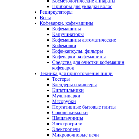
Косметологические аппараты
Приборы для укладки волос
Рециркуляторы
Весы
Кофеварки, кофемашины
Кофемашины
Капучинаторы
Кофемашины автоматические
Кофемолки
Кофе-капсулы, фильтры
Кофеварки, кофемашины
Средства для очистки кофемашин,
кофеварок
Техника для приготовления пищи
Тостеры
Блендеры и миксеры
Кипятильники
Мультиварки
Мясорубки
Портативные бытовые плиты
Соковыжималки
Шашлычницы
Электрогрили
Электропечи
Микроволновые печи