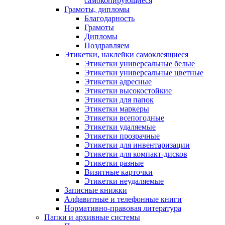
самокопирующиеся
Грамоты, дипломы
Благодарность
Грамоты
Дипломы
Поздравляем
Этикетки, наклейки самоклеящиеся
Этикетки универсальные белые
Этикетки универсальные цветные
Этикетки адресные
Этикетки высокостойкие
Этикетки для папок
Этикетки маркеры
Этикетки всепогодные
Этикетки удаляемые
Этикетки прозрачные
Этикетки для инвентаризации
Этикетки для компакт-дисков
Этикетки разные
Визитные карточки
Этикетки неудаляемые
Записные книжки
Алфавитные и телефонные книги
Нормативно-правовая литература
Папки и архивные системы