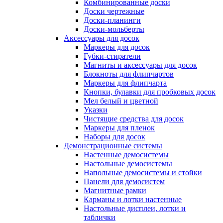
Комбинированные доски
Доски чертежные
Доски-планинги
Доски-мольберты
Аксессуары для досок
Маркеры для досок
Губки-стиратели
Магниты и аксессуары для досок
Блокноты для флипчартов
Маркеры для флипчарта
Кнопки, булавки для пробковых досок
Мел белый и цветной
Указки
Чистящие средства для досок
Маркеры для пленок
Наборы для досок
Демонстрационные системы
Настенные демосистемы
Настольные демосистемы
Напольные демосистемы и стойки
Панели для демосистем
Магнитные рамки
Карманы и лотки настенные
Настольные дисплеи, лотки и
таблички