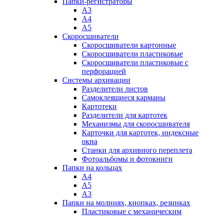
Папки-регистраторы
А3
А4
А5
Скоросшиватели
Скоросшиватели картонные
Скоросшиватели пластиковые
Скоросшиватели пластиковые с
перфорацией
Системы архивации
Разделители листов
Самоклеящиеся карманы
Картотеки
Разделители для картотек
Механизмы для скоросшивателя
Карточки для картотек, индексные
окна
Станки для архивного переплета
Фотоальбомы и фотокниги
Папки на кольцах
А4
А5
А3
Папки на молниях, кнопках, резинках
Пластиковые с механическим