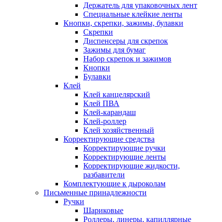
Держатель для упаковочных лент
Специальные клейкие ленты
Кнопки, скрепки, зажимы, булавки
Скрепки
Диспенсеры для скрепок
Зажимы для бумаг
Набор скрепок и зажимов
Кнопки
Булавки
Клей
Клей канцелярский
Клей ПВА
Клей-карандаш
Клей-роллер
Клей хозяйственный
Корректирующие средства
Корректирующие ручки
Корректирующие ленты
Корректирующие жидкости,
разбавители
Комплектующие к дыроколам
Письменные принадлежности
Ручки
Шариковые
Роллеры, линеры, капиллярные