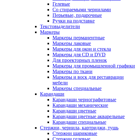
Гелевые
Со стираемыми чернилами
Перьевые, подарочные
Ручки на подставке
Текстовыделители
Маркеры
Маркеры перманентные
Маркеры лаковые
Маркеры для окон и стекла
Маркеры для CD и DVD
Для проекторных пленок
Маркеры для промышленной графики
Маркеры по ткани
Маркеры и воск для реставрации
мебели
Маркеры специальные
Карандаши
Карандаши чернографитовые
Карандаши механические
Карандаши цветные
Карандаши цветные акварельные
Карандаши специальные
Стержни, чернила, картриджи, тушь
Стержни шариковые
Стержни гелевые