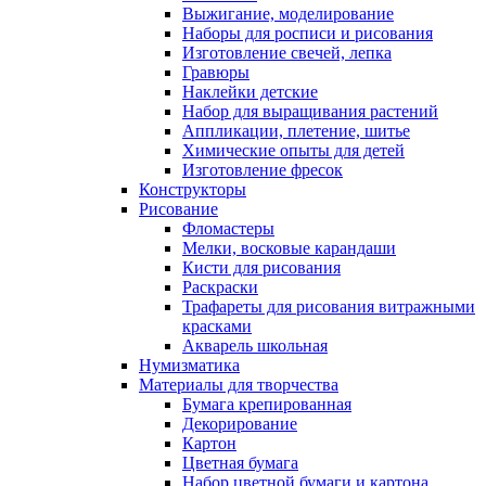
Выжигание, моделирование
Наборы для росписи и рисования
Изготовление свечей, лепка
Гравюры
Наклейки детские
Набор для выращивания растений
Аппликации, плетение, шитье
Химические опыты для детей
Изготовление фресок
Конструкторы
Рисование
Фломастеры
Мелки, восковые карандаши
Кисти для рисования
Раскраски
Трафареты для рисования витражными
красками
Акварель школьная
Нумизматика
Материалы для творчества
Бумага крепированная
Декорирование
Картон
Цветная бумага
Набор цветной бумаги и картона