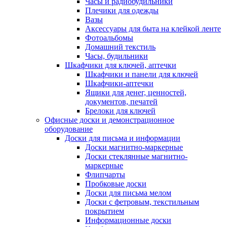
Часы и радиобудильники
Плечики для одежды
Вазы
Аксессуары для быта на клейкой ленте
Фотоальбомы
Домашний текстиль
Часы, будильники
Шкафчики для ключей, аптечки
Шкафчики и панели для ключей
Шкафчики-аптечки
Ящики для денег, ценностей,
документов, печатей
Брелоки для ключей
Офисные доски и демонстрационное
оборудование
Доски для письма и информации
Доски магнитно-маркерные
Доски стеклянные магнитно-
маркерные
Флипчарты
Пробковые доски
Доски для письма мелом
Доски с фетровым, текстильным
покрытием
Информационные доски