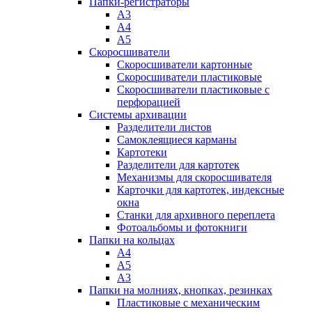
Папки-регистраторы
А3
А4
А5
Скоросшиватели
Скоросшиватели картонные
Скоросшиватели пластиковые
Скоросшиватели пластиковые с
перфорацией
Системы архивации
Разделители листов
Самоклеящиеся карманы
Картотеки
Разделители для картотек
Механизмы для скоросшивателя
Карточки для картотек, индексные
окна
Станки для архивного переплета
Фотоальбомы и фотокниги
Папки на кольцах
А4
А5
А3
Папки на молниях, кнопках, резинках
Пластиковые с механическим