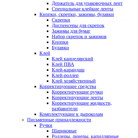
Держатель для упаковочных лент
Специальные клейкие ленты
Кнопки, скрепки, зажимы, булавки
Скрепки
Диспенсеры для скрепок
Зажимы для бумаг
Набор скрепок и зажимов
Кнопки
Булавки
Клей
Клей канцелярский
Клей ПВА
Клей-карандаш
Клей-роллер
Клей хозяйственный
Корректирующие средства
Корректирующие ручки
Корректирующие ленты
Корректирующие жидкости,
разбавители
Комплектующие к дыроколам
Письменные принадлежности
Ручки
Шариковые
Роллеры, линеры, капиллярные