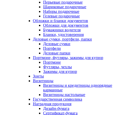
Перьевые подарочные
Шариковые подарочные
Наборы подарочные
Гелевые подарочные
Обложки и бланки документов
Обложки для документов
Бумажники водителя
Бланки, удостоверения
Деловые сумки, портфели, папки
Деловые сумки
Портфели
Деловые папки
Портмоне, футляры, зажимы для купюр
Портмоне
Футляры, чехлы
Зажимы для купюр
Зонты
Визитницы
Визитницы и кредитницы однорядные
карманные
Визитницы настольные
Государственная символика
Наградная продукция
Дизайн-бумага
Сертификат-бумага