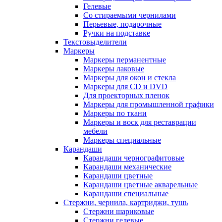
Гелевые
Со стираемыми чернилами
Перьевые, подарочные
Ручки на подставке
Текстовыделители
Маркеры
Маркеры перманентные
Маркеры лаковые
Маркеры для окон и стекла
Маркеры для CD и DVD
Для проекторных пленок
Маркеры для промышленной графики
Маркеры по ткани
Маркеры и воск для реставрации
мебели
Маркеры специальные
Карандаши
Карандаши чернографитовые
Карандаши механические
Карандаши цветные
Карандаши цветные акварельные
Карандаши специальные
Стержни, чернила, картриджи, тушь
Стержни шариковые
Стержни гелевые