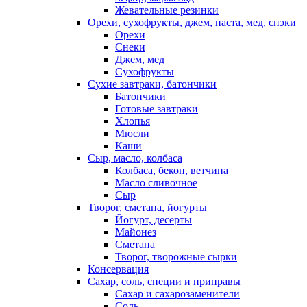
Жевательные резинки
Орехи, сухофрукты, джем, паста, мед, снэки
Орехи
Снеки
Джем, мед
Сухофрукты
Сухие завтраки, батончики
Батончики
Готовые завтраки
Хлопья
Мюсли
Каши
Сыр, масло, колбаса
Колбаса, бекон, ветчина
Масло сливочное
Сыр
Творог, сметана, йогурты
Йогурт, десерты
Майонез
Сметана
Творог, творожные сырки
Консервация
Сахар, соль, специи и приправы
Сахар и сахарозаменители
Соль