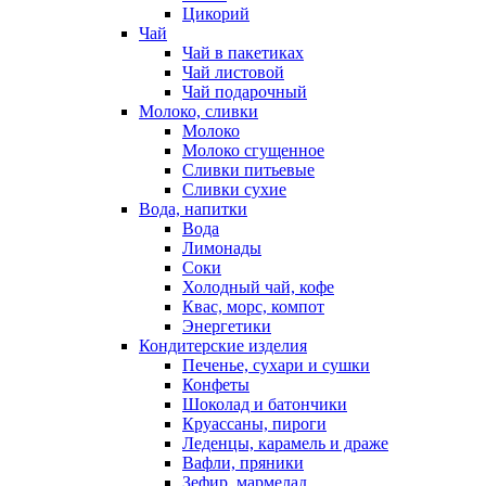
Цикорий
Чай
Чай в пакетиках
Чай листовой
Чай подарочный
Молоко, сливки
Молоко
Молоко сгущенное
Сливки питьевые
Сливки сухие
Вода, напитки
Вода
Лимонады
Соки
Холодный чай, кофе
Квас, морс, компот
Энергетики
Кондитерские изделия
Печенье, сухари и сушки
Конфеты
Шоколад и батончики
Круассаны, пироги
Леденцы, карамель и драже
Вафли, пряники
Зефир, мармелад