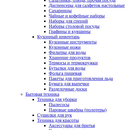
Салатники, блюда, прочая посуда
Диспенсеры для салфеток настольные
Сахарницы
Чайные и кофейные наборы
Наборы для специй
Наборы столовой посуды
Графины и кувшины
Кухонный инвентарь
Кухонные инструменты
Кухонные ножи
Фильтры для воды
Хранение продуктов
Термосы и термокружки
Бутылки для воды
Фольга пищевая
Пакеты для приготовления льда
Бумага для выпечки
Разделочные доски
Бытовая техника
Техника для уборки
Пылесосы
Паровые швабры (полотеры)
Сушилки для рук
Техника для красоты
Аксессуары для бритья