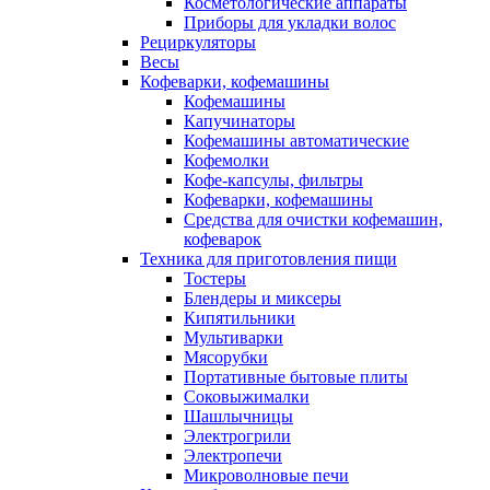
Косметологические аппараты
Приборы для укладки волос
Рециркуляторы
Весы
Кофеварки, кофемашины
Кофемашины
Капучинаторы
Кофемашины автоматические
Кофемолки
Кофе-капсулы, фильтры
Кофеварки, кофемашины
Средства для очистки кофемашин,
кофеварок
Техника для приготовления пищи
Тостеры
Блендеры и миксеры
Кипятильники
Мультиварки
Мясорубки
Портативные бытовые плиты
Соковыжималки
Шашлычницы
Электрогрили
Электропечи
Микроволновые печи