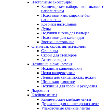
Настольные аксессуары
Канцелярские наборы пластиковые с
наполнением
Подставки канцелярские без
наполнения
Коврики настольные
Лупы
Подушки и гель для пальцев
Подставки для календаря
Звонки настольные
Степлеры, скобы, антистеплеры
Степлеры
Скобы для степлеров
Антистеплеры
Ножницы, ножи, лезвия
Ножницы канцелярские
Ножи канцелярские
Лезвия для канцелярских ножей
Шило канцелярское
Ножницы для хобби и рукоделия
Дыроколы
Клейкие ленты
Канцелярские клейкие ленты
Держатель для канцелярских лент
Упаковочные клейкие ленты