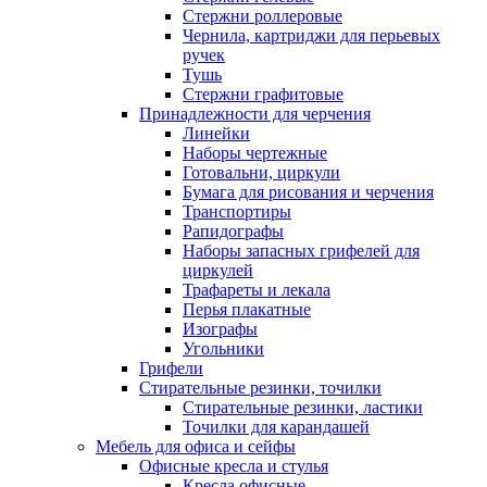
Стержни роллеровые
Чернила, картриджи для перьевых
ручек
Тушь
Стержни графитовые
Принадлежности для черчения
Линейки
Наборы чертежные
Готовальни, циркули
Бумага для рисования и черчения
Транспортиры
Рапидографы
Наборы запасных грифелей для
циркулей
Трафареты и лекала
Перья плакатные
Изографы
Угольники
Грифели
Стирательные резинки, точилки
Стирательные резинки, ластики
Точилки для карандашей
Мебель для офиса и сейфы
Офисные кресла и стулья
Кресла офисные