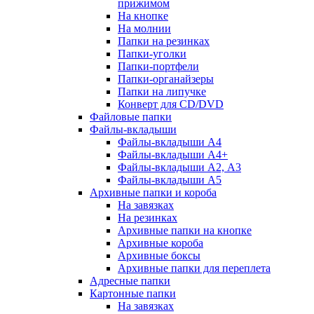
прижимом
На кнопке
На молнии
Папки на резинках
Папки-уголки
Папки-портфели
Папки-органайзеры
Папки на липучке
Конверт для CD/DVD
Файловые папки
Файлы-вкладыши
Файлы-вкладыши А4
Файлы-вкладыши А4+
Файлы-вкладыши А2, А3
Файлы-вкладыши А5
Архивные папки и короба
На завязках
На резинках
Архивные папки на кнопке
Архивные короба
Архивные боксы
Архивные папки для переплета
Адресные папки
Картонные папки
На завязках