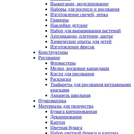
Выжигание, моделирование
Наборы для росписи и рисования
Изготовление свечей, лепка
Гравюры
Наклейки детские
Набор для выращивания растений
Аппликации, плетение, шитье
Химические опыты для детей
Изготовление фресок
Конструкторы
Рисование
Фломастеры
Мелки, восковые карандаши
Кисти для рисования
Раскраски
Трафареты для рисования витражными
красками
Акварель школьная
Нумизматика
Материалы для творчества
Бумага крепированная
Декорирование
Картон
Цветная бумага
Набор цветной бумаги и картона