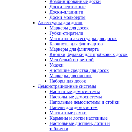
Комбинированные доски
Доски чертежные
Доски-планинги
Доски-мольберты
Аксессуары для досок
Маркеры для досок
Губки-стиратели
Магниты и аксессуары для досок
Блокноты для флипчартов
Маркеры для флипчарта
Кнопки, булавки для пробковых досок
Мел белый и цветной
Указки
Чистящие средства для досок
Маркеры для пленок
Наборы для досок
Демонстрационные системы
Настенные демосистемы
Настольные демосистемы
Напольные демосистемы и стойки
Панели для демосистем
Магнитные рамки
Карманы и лотки настенные
Настольные дисплеи, лотки и
таблички