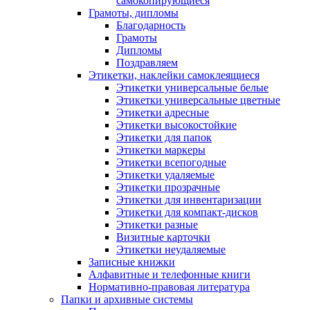
самокопирующиеся
Грамоты, дипломы
Благодарность
Грамоты
Дипломы
Поздравляем
Этикетки, наклейки самоклеящиеся
Этикетки универсальные белые
Этикетки универсальные цветные
Этикетки адресные
Этикетки высокостойкие
Этикетки для папок
Этикетки маркеры
Этикетки всепогодные
Этикетки удаляемые
Этикетки прозрачные
Этикетки для инвентаризации
Этикетки для компакт-дисков
Этикетки разные
Визитные карточки
Этикетки неудаляемые
Записные книжки
Алфавитные и телефонные книги
Нормативно-правовая литература
Папки и архивные системы