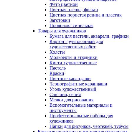
Фетр цветной
Цветная пленка, фольга
Цветная пористая резина и пластик
Заготовки
Проволока синельная
Товары для художников
Бумага для пастели, акварели, графики
Картон грунтованный для
художественных работ
Холсты
Мольберты и этюдники
Кисти художественные
Пастель
Краски
Цветные карандаши
Чернографитные карандаши
Уголь художественный
Сангина, сепия
Мелки для рисования
Вспомогательные материалы и
инструменты
Профессиональные наборы для
художников
Папки для рисунков, чертежей, тубусы
Клеевые пистолеты и расходные материалы