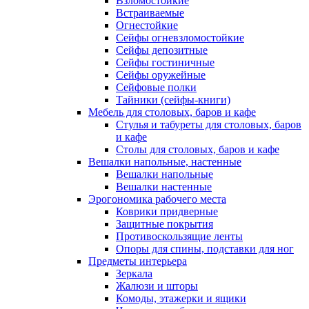
Взломостойкие
Встраиваемые
Огнестойкие
Сейфы огневзломостойкие
Сейфы депозитные
Сейфы гостиничные
Сейфы оружейные
Сейфовые полки
Тайники (сейфы-книги)
Мебель для столовых, баров и кафе
Стулья и табуреты для столовых, баров
и кафе
Столы для столовых, баров и кафе
Вешалки напольные, настенные
Вешалки напольные
Вешалки настенные
Эрогономика рабочего места
Коврики придверные
Защитные покрытия
Противоскользящие ленты
Опоры для спины, подставки для ног
Предметы интерьера
Зеркала
Жалюзи и шторы
Комоды, этажерки и ящики