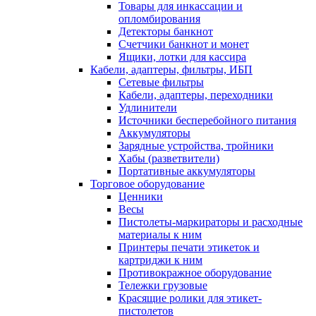
Товары для инкассации и
опломбирования
Детекторы банкнот
Счетчики банкнот и монет
Ящики, лотки для кассира
Кабели, адаптеры, фильтры, ИБП
Сетевые фильтры
Кабели, адаптеры, переходники
Удлинители
Источники бесперебойного питания
Аккумуляторы
Зарядные устройства, тройники
Хабы (разветвители)
Портативные аккумуляторы
Торговое оборудование
Ценники
Весы
Пистолеты-маркираторы и расходные
материалы к ним
Принтеры печати этикеток и
картриджи к ним
Противокражное оборудование
Тележки грузовые
Красящие ролики для этикет-
пистолетов