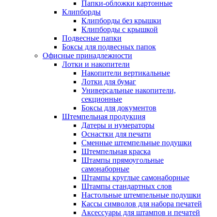
Папки-обложки картонные
Клипборды
Клипборды без крышки
Клипборды с крышкой
Подвесные папки
Боксы для подвесных папок
Офисные принадлежности
Лотки и накопители
Накопители вертикальные
Лотки для бумаг
Универсальные накопители,
секционные
Боксы для документов
Штемпельная продукция
Датеры и нумераторы
Оснастки для печати
Сменные штемпельные подушки
Штемпельная краска
Штампы прямоугольные
самонаборные
Штампы круглые самонаборные
Штампы стандартных слов
Настольные штемпельные подушки
Кассы символов для набора печатей
Аксессуары для штампов и печатей