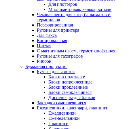
Для плоттеров
Миллиметровая, калька, ватман
Чековая лента для касс, банкоматов и
терминалов
Перфорированная
Рулоны для принтера
Для факса
Копировальная
Писчая
С магнитным слоем, термотрансферная
Рулоны для тахографов
Риббон
Бумажная продукция
Бумага для заметок
Блоки в подставке
Блоки непроклеенные
Блоки проклеенные
Блоки самоклеящиеся
Диспенсеры для блоков
Закладки самоклеящиеся
Ежедневники, календари, планинги
Ежедневники
Еженедельники
Планинги
Календари