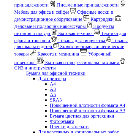
принадлежности
Письменные принадлежности
Мебель для офиса и сейфы
Офисные доски и
демонстрационное оборудование
Картриджи
Деловые и подарочные аксессуары
Продукты
питания и посуда
Бытовая техника
Техника для
офиса и торговли
Товары для творчества
Товары
для школы и детей
Хозяйственные, гигиенические
товары
Красота и медицина
Уборочный
инвентарь
Бытовая и профессиональная химия
СИЗ и инструменты
Бумага для офисной техники
Для принтера
А4
А3
А5
SRA3
Повышенной плотности формата А4
Повышенной плотности формата А3
Бумага цветная для оргтехники
Фотобумага
Пленки для печати
Для чертежных и копировальных работ