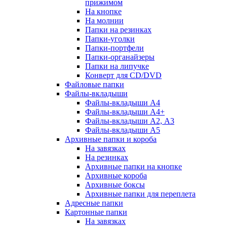
прижимом
На кнопке
На молнии
Папки на резинках
Папки-уголки
Папки-портфели
Папки-органайзеры
Папки на липучке
Конверт для CD/DVD
Файловые папки
Файлы-вкладыши
Файлы-вкладыши А4
Файлы-вкладыши А4+
Файлы-вкладыши А2, А3
Файлы-вкладыши А5
Архивные папки и короба
На завязках
На резинках
Архивные папки на кнопке
Архивные короба
Архивные боксы
Архивные папки для переплета
Адресные папки
Картонные папки
На завязках