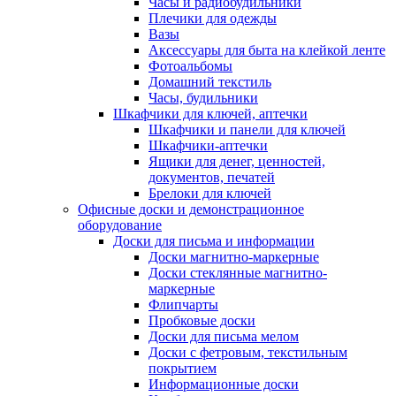
Часы и радиобудильники
Плечики для одежды
Вазы
Аксессуары для быта на клейкой ленте
Фотоальбомы
Домашний текстиль
Часы, будильники
Шкафчики для ключей, аптечки
Шкафчики и панели для ключей
Шкафчики-аптечки
Ящики для денег, ценностей,
документов, печатей
Брелоки для ключей
Офисные доски и демонстрационное
оборудование
Доски для письма и информации
Доски магнитно-маркерные
Доски стеклянные магнитно-
маркерные
Флипчарты
Пробковые доски
Доски для письма мелом
Доски с фетровым, текстильным
покрытием
Информационные доски