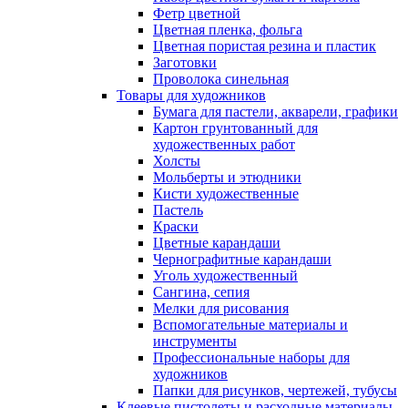
Фетр цветной
Цветная пленка, фольга
Цветная пористая резина и пластик
Заготовки
Проволока синельная
Товары для художников
Бумага для пастели, акварели, графики
Картон грунтованный для
художественных работ
Холсты
Мольберты и этюдники
Кисти художественные
Пастель
Краски
Цветные карандаши
Чернографитные карандаши
Уголь художественный
Сангина, сепия
Мелки для рисования
Вспомогательные материалы и
инструменты
Профессиональные наборы для
художников
Папки для рисунков, чертежей, тубусы
Клеевые пистолеты и расходные материалы