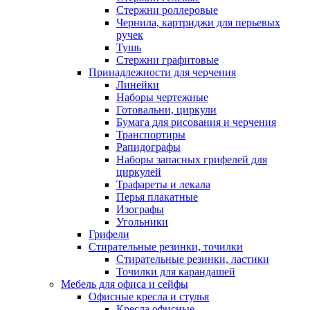
Стержни роллеровые
Чернила, картриджи для перьевых
ручек
Тушь
Стержни графитовые
Принадлежности для черчения
Линейки
Наборы чертежные
Готовальни, циркули
Бумага для рисования и черчения
Транспортиры
Рапидографы
Наборы запасных грифелей для
циркулей
Трафареты и лекала
Перья плакатные
Изографы
Угольники
Грифели
Стирательные резинки, точилки
Стирательные резинки, ластики
Точилки для карандашей
Мебель для офиса и сейфы
Офисные кресла и стулья
Кресла офисные