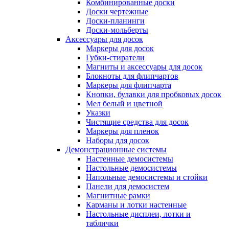
Комбинированные доски
Доски чертежные
Доски-планинги
Доски-мольберты
Аксессуары для досок
Маркеры для досок
Губки-стиратели
Магниты и аксессуары для досок
Блокноты для флипчартов
Маркеры для флипчарта
Кнопки, булавки для пробковых досок
Мел белый и цветной
Указки
Чистящие средства для досок
Маркеры для пленок
Наборы для досок
Демонстрационные системы
Настенные демосистемы
Настольные демосистемы
Напольные демосистемы и стойки
Панели для демосистем
Магнитные рамки
Карманы и лотки настенные
Настольные дисплеи, лотки и
таблички