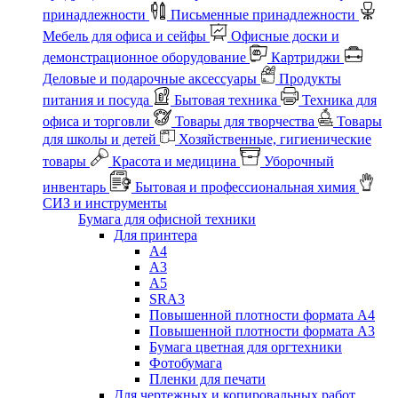
принадлежности
Письменные принадлежности
Мебель для офиса и сейфы
Офисные доски и
демонстрационное оборудование
Картриджи
Деловые и подарочные аксессуары
Продукты
питания и посуда
Бытовая техника
Техника для
офиса и торговли
Товары для творчества
Товары
для школы и детей
Хозяйственные, гигиенические
товары
Красота и медицина
Уборочный
инвентарь
Бытовая и профессиональная химия
СИЗ и инструменты
Бумага для офисной техники
Для принтера
А4
А3
А5
SRA3
Повышенной плотности формата А4
Повышенной плотности формата А3
Бумага цветная для оргтехники
Фотобумага
Пленки для печати
Для чертежных и копировальных работ