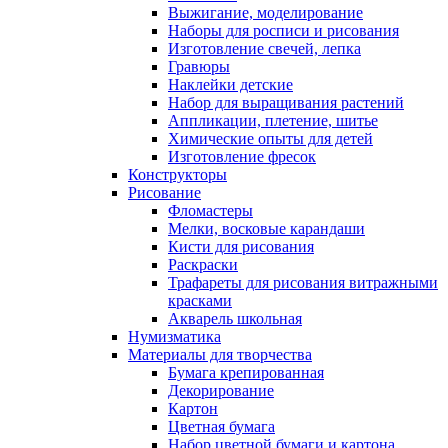
Выжигание, моделирование
Наборы для росписи и рисования
Изготовление свечей, лепка
Гравюры
Наклейки детские
Набор для выращивания растений
Аппликации, плетение, шитье
Химические опыты для детей
Изготовление фресок
Конструкторы
Рисование
Фломастеры
Мелки, восковые карандаши
Кисти для рисования
Раскраски
Трафареты для рисования витражными
красками
Акварель школьная
Нумизматика
Материалы для творчества
Бумага крепированная
Декорирование
Картон
Цветная бумага
Набор цветной бумаги и картона