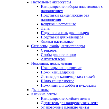
Настольные аксессуары
Канцелярские наборы пластиковые с
наполнением
Подставки канцелярские без
наполнения
Коврики настольные
Лупы
Подушки и гель для пальцев
Подставки для календаря
Звонки настольные
Степлеры, скобы, антистеплеры
Степлеры
Скобы для степлеров
Антистеплеры
Ножницы, ножи, лезвия
Ножницы канцелярские
Ножи канцелярские
Лезвия для канцелярских ножей
Шило канцелярское
Ножницы для хобби и рукоделия
Дыроколы
Клейкие ленты
Канцелярские клейкие ленты
Держатель для канцелярских лент
Упаковочные клейкие ленты