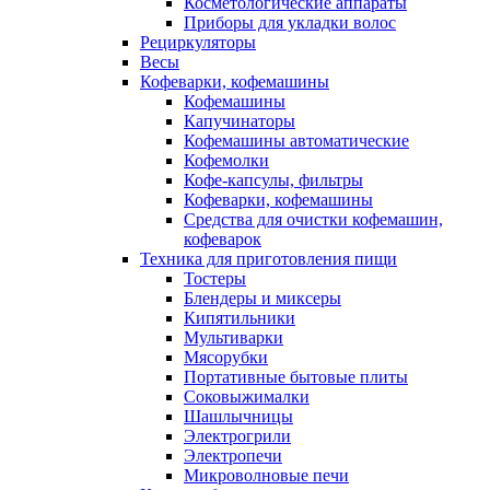
Косметологические аппараты
Приборы для укладки волос
Рециркуляторы
Весы
Кофеварки, кофемашины
Кофемашины
Капучинаторы
Кофемашины автоматические
Кофемолки
Кофе-капсулы, фильтры
Кофеварки, кофемашины
Средства для очистки кофемашин,
кофеварок
Техника для приготовления пищи
Тостеры
Блендеры и миксеры
Кипятильники
Мультиварки
Мясорубки
Портативные бытовые плиты
Соковыжималки
Шашлычницы
Электрогрили
Электропечи
Микроволновые печи