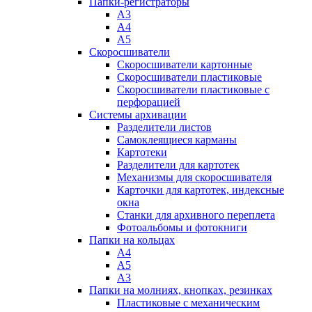
Папки-регистраторы
А3
А4
А5
Скоросшиватели
Скоросшиватели картонные
Скоросшиватели пластиковые
Скоросшиватели пластиковые с
перфорацией
Системы архивации
Разделители листов
Самоклеящиеся карманы
Картотеки
Разделители для картотек
Механизмы для скоросшивателя
Карточки для картотек, индексные
окна
Станки для архивного переплета
Фотоальбомы и фотокниги
Папки на кольцах
А4
А5
А3
Папки на молниях, кнопках, резинках
Пластиковые с механическим