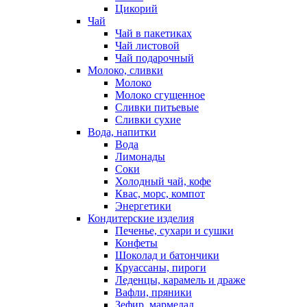
Цикорий
Чай
Чай в пакетиках
Чай листовой
Чай подарочный
Молоко, сливки
Молоко
Молоко сгущенное
Сливки питьевые
Сливки сухие
Вода, напитки
Вода
Лимонады
Соки
Холодный чай, кофе
Квас, морс, компот
Энергетики
Кондитерские изделия
Печенье, сухари и сушки
Конфеты
Шоколад и батончики
Круассаны, пироги
Леденцы, карамель и драже
Вафли, пряники
Зефир, мармелад