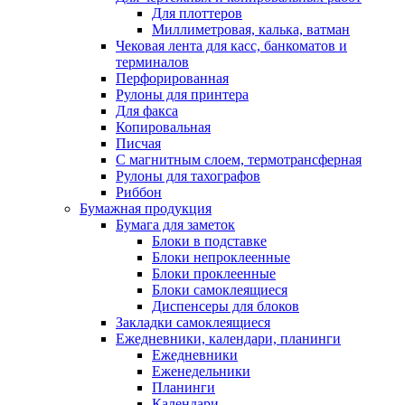
Для плоттеров
Миллиметровая, калька, ватман
Чековая лента для касс, банкоматов и
терминалов
Перфорированная
Рулоны для принтера
Для факса
Копировальная
Писчая
С магнитным слоем, термотрансферная
Рулоны для тахографов
Риббон
Бумажная продукция
Бумага для заметок
Блоки в подставке
Блоки непроклеенные
Блоки проклеенные
Блоки самоклеящиеся
Диспенсеры для блоков
Закладки самоклеящиеся
Ежедневники, календари, планинги
Ежедневники
Еженедельники
Планинги
Календари