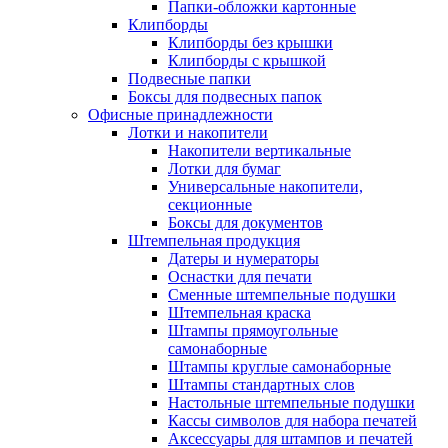
Папки-обложки картонные
Клипборды
Клипборды без крышки
Клипборды с крышкой
Подвесные папки
Боксы для подвесных папок
Офисные принадлежности
Лотки и накопители
Накопители вертикальные
Лотки для бумаг
Универсальные накопители,
секционные
Боксы для документов
Штемпельная продукция
Датеры и нумераторы
Оснастки для печати
Сменные штемпельные подушки
Штемпельная краска
Штампы прямоугольные
самонаборные
Штампы круглые самонаборные
Штампы стандартных слов
Настольные штемпельные подушки
Кассы символов для набора печатей
Аксессуары для штампов и печатей