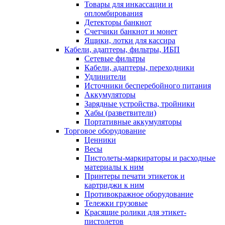
Товары для инкассации и
опломбирования
Детекторы банкнот
Счетчики банкнот и монет
Ящики, лотки для кассира
Кабели, адаптеры, фильтры, ИБП
Сетевые фильтры
Кабели, адаптеры, переходники
Удлинители
Источники бесперебойного питания
Аккумуляторы
Зарядные устройства, тройники
Хабы (разветвители)
Портативные аккумуляторы
Торговое оборудование
Ценники
Весы
Пистолеты-маркираторы и расходные
материалы к ним
Принтеры печати этикеток и
картриджи к ним
Противокражное оборудование
Тележки грузовые
Красящие ролики для этикет-
пистолетов