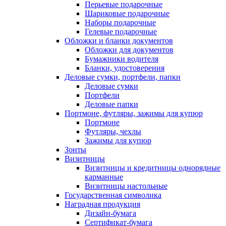
Перьевые подарочные
Шариковые подарочные
Наборы подарочные
Гелевые подарочные
Обложки и бланки документов
Обложки для документов
Бумажники водителя
Бланки, удостоверения
Деловые сумки, портфели, папки
Деловые сумки
Портфели
Деловые папки
Портмоне, футляры, зажимы для купюр
Портмоне
Футляры, чехлы
Зажимы для купюр
Зонты
Визитницы
Визитницы и кредитницы однорядные
карманные
Визитницы настольные
Государственная символика
Наградная продукция
Дизайн-бумага
Сертификат-бумага