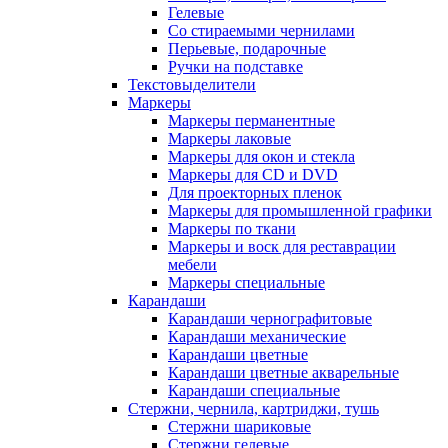
Гелевые
Со стираемыми чернилами
Перьевые, подарочные
Ручки на подставке
Текстовыделители
Маркеры
Маркеры перманентные
Маркеры лаковые
Маркеры для окон и стекла
Маркеры для CD и DVD
Для проекторных пленок
Маркеры для промышленной графики
Маркеры по ткани
Маркеры и воск для реставрации
мебели
Маркеры специальные
Карандаши
Карандаши чернографитовые
Карандаши механические
Карандаши цветные
Карандаши цветные акварельные
Карандаши специальные
Стержни, чернила, картриджи, тушь
Стержни шариковые
Стержни гелевые