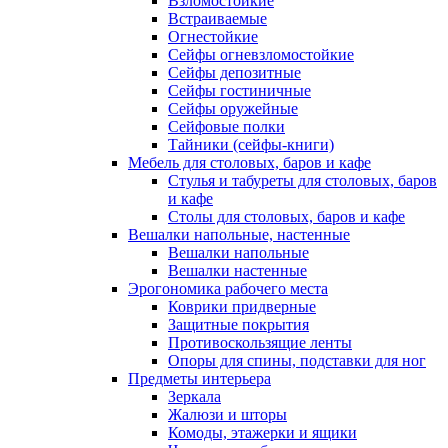
Взломостойкие
Встраиваемые
Огнестойкие
Сейфы огневзломостойкие
Сейфы депозитные
Сейфы гостиничные
Сейфы оружейные
Сейфовые полки
Тайники (сейфы-книги)
Мебель для столовых, баров и кафе
Стулья и табуреты для столовых, баров
и кафе
Столы для столовых, баров и кафе
Вешалки напольные, настенные
Вешалки напольные
Вешалки настенные
Эрогономика рабочего места
Коврики придверные
Защитные покрытия
Противоскользящие ленты
Опоры для спины, подставки для ног
Предметы интерьера
Зеркала
Жалюзи и шторы
Комоды, этажерки и ящики