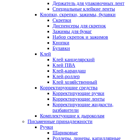
Держатель для упаковочных лент
Специальные клейкие ленты
Кнопки, скрепки, зажимы, булавки
Скрепки
Диспенсеры для скрепок
Зажимы для бумаг
Набор скрепок и зажимов
Кнопки
Булавки
Клей
Клей канцелярский
Клей ПВА
Клей-карандаш
Клей-роллер
Клей хозяйственный
Корректирующие средства
Корректирующие ручки
Корректирующие ленты
Корректирующие жидкости,
разбавители
Комплектующие к дыроколам
Письменные принадлежности
Ручки
Шариковые
Роллеры, линеры, капиллярные