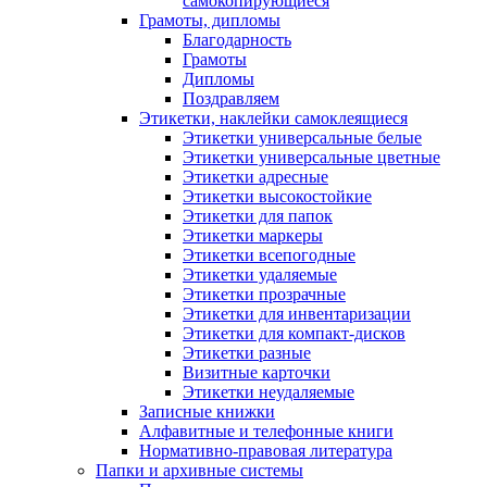
самокопирующиеся
Грамоты, дипломы
Благодарность
Грамоты
Дипломы
Поздравляем
Этикетки, наклейки самоклеящиеся
Этикетки универсальные белые
Этикетки универсальные цветные
Этикетки адресные
Этикетки высокостойкие
Этикетки для папок
Этикетки маркеры
Этикетки всепогодные
Этикетки удаляемые
Этикетки прозрачные
Этикетки для инвентаризации
Этикетки для компакт-дисков
Этикетки разные
Визитные карточки
Этикетки неудаляемые
Записные книжки
Алфавитные и телефонные книги
Нормативно-правовая литература
Папки и архивные системы