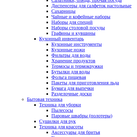
Салатники, блюда, прочая посуда
Диспенсеры для салфеток настольные
Сахарницы
Чайные и кофейные наборы
Наборы для специй
Наборы столовой посуды
Графины и кувшины
Кухонный инвентарь
Кухонные инструменты
Кухонные ножи
Фильтры для воды
Хранение продуктов
Термосы и термокружки
Бутылки для воды
Фольга пищевая
Пакеты для приготовления льда
Бумага для выпечки
Разделочные доски
Бытовая техника
Техника для уборки
Пылесосы
Паровые швабры (полотеры)
Сушилки для рук
Техника для красоты
Аксессуары для бритья