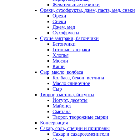
Жевательные резинки
Орехи, сухофрукты, джем, паста, мед, снэки
Орехи
Снеки
Джем, мед
Сухофрукты
Сухие завтраки, батончики
Батончики
Готовые завтраки
Хлопья
Мюсли
Каши
Сыр, масло, колбаса
Колбаса, бекон, ветчина
Масло сливочное
Сыр
Творог, сметана, йогурты
Йогурт, десерты
Майонез
Сметана
Творог, творожные сырки
Консервация
Сахар, соль, специи и приправы
Сахар и сахарозаменители
Соль