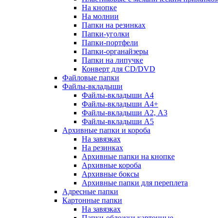
На кнопке
На молнии
Папки на резинках
Папки-уголки
Папки-портфели
Папки-органайзеры
Папки на липучке
Конверт для CD/DVD
Файловые папки
Файлы-вкладыши
Файлы-вкладыши А4
Файлы-вкладыши А4+
Файлы-вкладыши А2, А3
Файлы-вкладыши А5
Архивные папки и короба
На завязках
На резинках
Архивные папки на кнопке
Архивные короба
Архивные боксы
Архивные папки для переплета
Адресные папки
Картонные папки
На завязках
Папки-обложки картонные