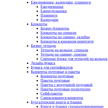
Ежедневники, календари, планинги
Ежедневники
Еженедельники
Планинги
Календари
Блокноты
Бизнес-блокноты
Блокноты на спирали
Блокноты на сшивке, склейке
Блокноты в книжном переплете
Бизнес тетради
Тетради на кольцах, спирали
Тетради на сшивке, скрепке
Сменные блоки для тетрадей на кольцах
Дизайн бумага
Бумага для сертификатов
Конверты почтовые и пакеты
Конверты почтовые
Пакеты почтовые
Пакеты с воздушной подушкой
Пакеты почтовые полиэтилен
Сейф-пакеты
Самоклеящиеся конверты
Бухгалтерские книги и бланки
Книги и бланки специализированные