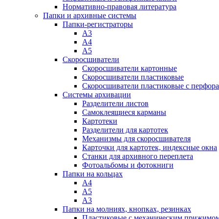
Нормативно-правовая литература
Папки и архивные системы
Папки-регистраторы
А3
А4
А5
Скоросшиватели
Скоросшиватели картонные
Скоросшиватели пластиковые
Скоросшиватели пластиковые с перфор
Системы архивации
Разделители листов
Самоклеящиеся карманы
Картотеки
Разделители для картотек
Механизмы для скоросшивателя
Карточки для картотек, индексные окна
Станки для архивного переплета
Фотоальбомы и фотокниги
Папки на кольцах
А4
А5
А3
Папки на молниях, кнопках, резинках
Пластиковые с механическим прижимо