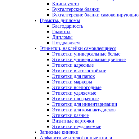
Книги учета
Бухгалтерские бланки
Бухгалтерские бланки самокопирующие
Грамоты, дипломы
Благодарность
Грамоты
Дипломы
Поздравляем
Этикетки, наклейки самоклеящиеся
Этикетки универсальные белые
Этикетки универсальные цветные
Этикетки адресные
Этикетки высокостойкие
Этикетки для папок
Этикетки маркеры
Этикетки всепогодные
Этикетки удаляемые
Этикетки прозрачные
Этикетки для инвентаризации
Этикетки для компакт-дисков
Этикетки разные
Визитные карточки
Этикетки неудаляемые
Записные книжки
Алфавитные и телефонные книги