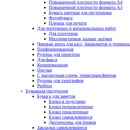
Повышенной плотности формата А4
Повышенной плотности формата А3
Бумага цветная для оргтехники
Фотобумага
Пленки для печати
Для чертежных и копировальных работ
Для плоттеров
Миллиметровая, калька, ватман
Чековая лента для касс, банкоматов и термина
Перфорированная
Рулоны для принтера
Для факса
Копировальная
Писчая
С магнитным слоем, термотрансферная
Рулоны для тахографов
Риббон
Бумажная продукция
Бумага для заметок
Блоки в подставке
Блоки непроклеенные
Блоки проклеенные
Блоки самоклеящиеся
Диспенсеры для блоков
Закладки самоклеящиеся