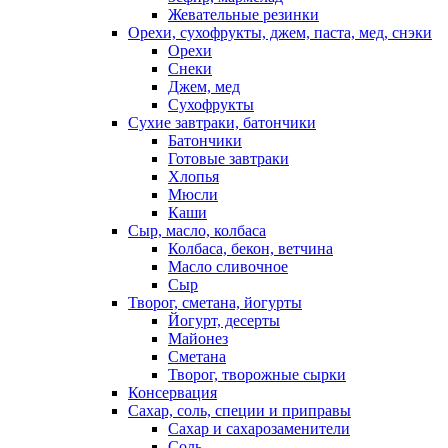
Жевательные резинки
Орехи, сухофрукты, джем, паста, мед, снэки
Орехи
Снеки
Джем, мед
Сухофрукты
Сухие завтраки, батончики
Батончики
Готовые завтраки
Хлопья
Мюсли
Каши
Сыр, масло, колбаса
Колбаса, бекон, ветчина
Масло сливочное
Сыр
Творог, сметана, йогурты
Йогурт, десерты
Майонез
Сметана
Творог, творожные сырки
Консервация
Сахар, соль, специи и приправы
Сахар и сахарозаменители
Соль