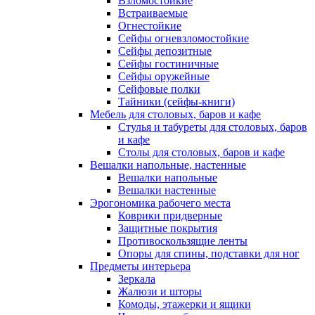
Взломостойкие
Встраиваемые
Огнестойкие
Сейфы огневзломостойкие
Сейфы депозитные
Сейфы гостиничные
Сейфы оружейные
Сейфовые полки
Тайники (сейфы-книги)
Мебель для столовых, баров и кафе
Стулья и табуреты для столовых, баров
и кафе
Столы для столовых, баров и кафе
Вешалки напольные, настенные
Вешалки напольные
Вешалки настенные
Эрогономика рабочего места
Коврики придверные
Защитные покрытия
Противоскользящие ленты
Опоры для спины, подставки для ног
Предметы интерьера
Зеркала
Жалюзи и шторы
Комоды, этажерки и ящики