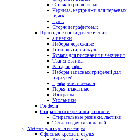
Стержни роллеровые
Чернила, картриджи для перьевых
ручек
Тушь
Стержни графитовые
Принадлежности для черчения
Линейки
Наборы чертежные
Готовальни, циркули
Бумага для рисования и черчения
Транспортиры
Рапидографы
Наборы запасных грифелей для
циркулей
Трафареты и лекала
Перья плакатные
Изографы
Угольники
Грифели
Стирательные резинки, точилки
Стирательные резинки, ластики
Точилки для карандашей
Мебель для офиса и сейфы
Офисные кресла и стулья
Кресла офисные