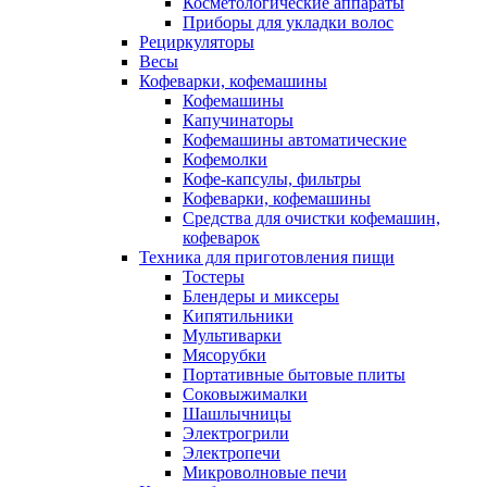
Косметологические аппараты
Приборы для укладки волос
Рециркуляторы
Весы
Кофеварки, кофемашины
Кофемашины
Капучинаторы
Кофемашины автоматические
Кофемолки
Кофе-капсулы, фильтры
Кофеварки, кофемашины
Средства для очистки кофемашин,
кофеварок
Техника для приготовления пищи
Тостеры
Блендеры и миксеры
Кипятильники
Мультиварки
Мясорубки
Портативные бытовые плиты
Соковыжималки
Шашлычницы
Электрогрили
Электропечи
Микроволновые печи