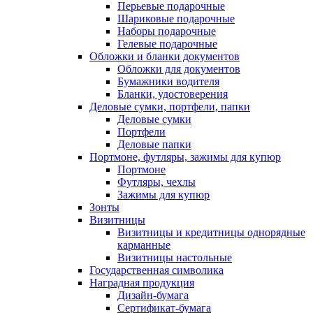
Перьевые подарочные
Шариковые подарочные
Наборы подарочные
Гелевые подарочные
Обложки и бланки документов
Обложки для документов
Бумажники водителя
Бланки, удостоверения
Деловые сумки, портфели, папки
Деловые сумки
Портфели
Деловые папки
Портмоне, футляры, зажимы для купюр
Портмоне
Футляры, чехлы
Зажимы для купюр
Зонты
Визитницы
Визитницы и кредитницы однорядные
карманные
Визитницы настольные
Государственная символика
Наградная продукция
Дизайн-бумага
Сертификат-бумага