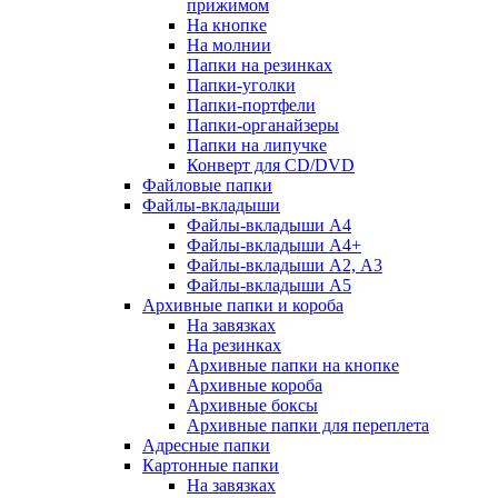
прижимом
На кнопке
На молнии
Папки на резинках
Папки-уголки
Папки-портфели
Папки-органайзеры
Папки на липучке
Конверт для CD/DVD
Файловые папки
Файлы-вкладыши
Файлы-вкладыши А4
Файлы-вкладыши А4+
Файлы-вкладыши А2, А3
Файлы-вкладыши А5
Архивные папки и короба
На завязках
На резинках
Архивные папки на кнопке
Архивные короба
Архивные боксы
Архивные папки для переплета
Адресные папки
Картонные папки
На завязках