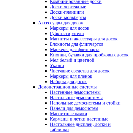
Комбинированные доски
Доски чертежные
Доски-планинги
Доски-мольберты
Аксессуары для досок
Маркеры для досок
Губки-стиратели
Магниты и аксессуары для досок
Блокноты для флипчартов
Маркеры для флипчарта
Кнопки, булавки для пробковых досок
Мел белый и цветной
Указки
Чистящие средства для досок
Маркеры для пленок
Наборы для досок
Демонстрационные системы
Настенные демосистемы
Настольные демосистемы
Напольные демосистемы и стойки
Панели для демосистем
Магнитные рамки
Карманы и лотки настенные
Настольные дисплеи, лотки и
таблички