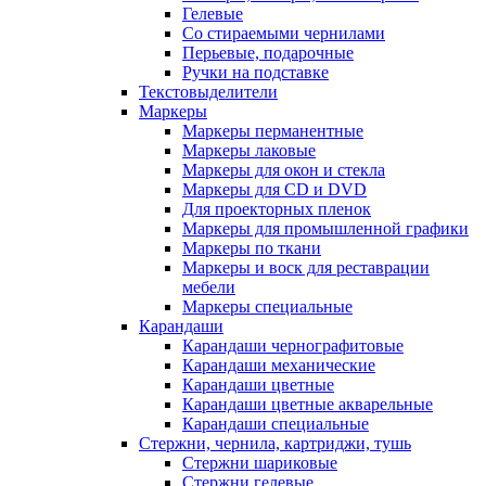
Гелевые
Со стираемыми чернилами
Перьевые, подарочные
Ручки на подставке
Текстовыделители
Маркеры
Маркеры перманентные
Маркеры лаковые
Маркеры для окон и стекла
Маркеры для CD и DVD
Для проекторных пленок
Маркеры для промышленной графики
Маркеры по ткани
Маркеры и воск для реставрации
мебели
Маркеры специальные
Карандаши
Карандаши чернографитовые
Карандаши механические
Карандаши цветные
Карандаши цветные акварельные
Карандаши специальные
Стержни, чернила, картриджи, тушь
Стержни шариковые
Стержни гелевые