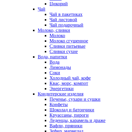
Цикорий
Чай
Чай в пакетиках
Чай листовой
Чай подарочный
Молоко, сливки
Молоко
Молоко сгущенное
Сливки питьевые
Сливки сухие
Вода, напитки
Вода
Лимонады
Соки
Холодный чай, кофе
Квас, морс, компот
Энергетики
Кондитерские изделия
Печенье, сухари и сушки
Конфеты
Шоколад и батончики
Круассаны, пироги
Леденцы, карамель и драже
Вафли, пряники
Зефир, мармелад