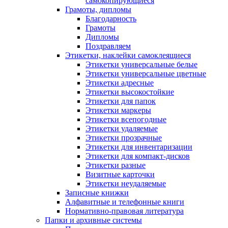
самокопирующиеся
Грамоты, дипломы
Благодарность
Грамоты
Дипломы
Поздравляем
Этикетки, наклейки самоклеящиеся
Этикетки универсальные белые
Этикетки универсальные цветные
Этикетки адресные
Этикетки высокостойкие
Этикетки для папок
Этикетки маркеры
Этикетки всепогодные
Этикетки удаляемые
Этикетки прозрачные
Этикетки для инвентаризации
Этикетки для компакт-дисков
Этикетки разные
Визитные карточки
Этикетки неудаляемые
Записные книжки
Алфавитные и телефонные книги
Нормативно-правовая литература
Папки и архивные системы