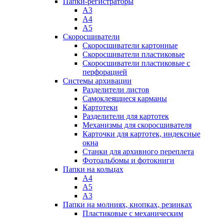
Папки-регистраторы
А3
А4
А5
Скоросшиватели
Скоросшиватели картонные
Скоросшиватели пластиковые
Скоросшиватели пластиковые с
перфорацией
Системы архивации
Разделители листов
Самоклеящиеся карманы
Картотеки
Разделители для картотек
Механизмы для скоросшивателя
Карточки для картотек, индексные
окна
Станки для архивного переплета
Фотоальбомы и фотокниги
Папки на кольцах
А4
А5
А3
Папки на молниях, кнопках, резинках
Пластиковые с механическим