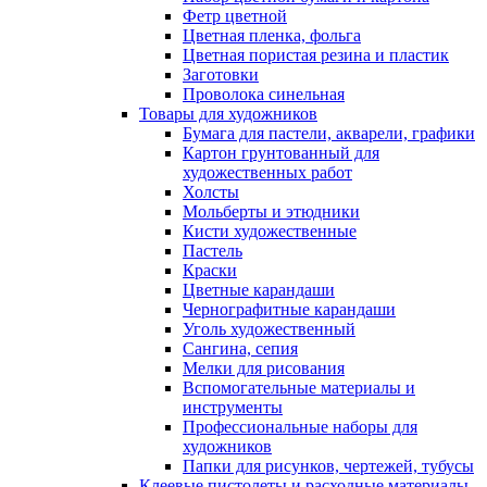
Фетр цветной
Цветная пленка, фольга
Цветная пористая резина и пластик
Заготовки
Проволока синельная
Товары для художников
Бумага для пастели, акварели, графики
Картон грунтованный для
художественных работ
Холсты
Мольберты и этюдники
Кисти художественные
Пастель
Краски
Цветные карандаши
Чернографитные карандаши
Уголь художественный
Сангина, сепия
Мелки для рисования
Вспомогательные материалы и
инструменты
Профессиональные наборы для
художников
Папки для рисунков, чертежей, тубусы
Клеевые пистолеты и расходные материалы