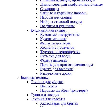
Салатники, блюда, прочая посуда
Диспенсеры для салфеток настольные
Сахарницы
Чайные и кофейные наборы
Наборы для специй
Наборы столовой посуды
Графины и кувшины
Кухонный инвентарь
Кухонные инструменты
Кухонные ножи
Фильтры для воды
Хранение продуктов
Термосы и термокружки
Бутылки для воды
Фольга пищевая
Пакеты для приготовления льда
Бумага для выпечки
Разделочные доски
Бытовая техника
Техника для уборки
Пылесосы
Паровые швабры (полотеры)
Сушилки для рук
Техника для красоты
Аксессуары для бритья