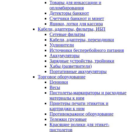
Товары для инкассации и
опломбирования
Детекторы банкнот
Счетчики банкнот и монет
Ящики, лотки для кассира
Кабели, адаптеры, фильтры, ИБП
Сетевые фильтры
Кабели, адаптеры, переходники
Удлинители
Источники бесперебойного питания
Аккумуляторы
Зарядные устройства, тройники
Хабы (разветвители)
Портативные аккумуляторы
Торговое оборудование
Ценники
Весы
Пистолеты-маркираторы и расходные
материалы к ним
Принтеры печати этикеток и
картриджи к ним
Противокражное оборудование
Тележки грузовые
Красящие ролики для этикет-
пистолетов