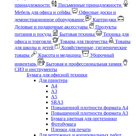
принадлежности
Письменные принадлежности
Мебель для офиса и сейфы
Офисные доски и
демонстрационное оборудование
Картриджи
Деловые и подарочные аксессуары
Продукты
питания и посуда
Бытовая техника
Техника для
офиса и торговли
Товары для творчества
Товары
для школы и детей
Хозяйственные, гигиенические
товары
Красота и медицина
Уборочный
инвентарь
Бытовая и профессиональная химия
СИЗ и инструменты
Бумага для офисной техники
Для принтера
А4
А3
А5
SRA3
Повышенной плотности формата А4
Повышенной плотности формата А3
Бумага цветная для оргтехники
Фотобумага
Пленки для печати
Для чертежных и копировальных работ