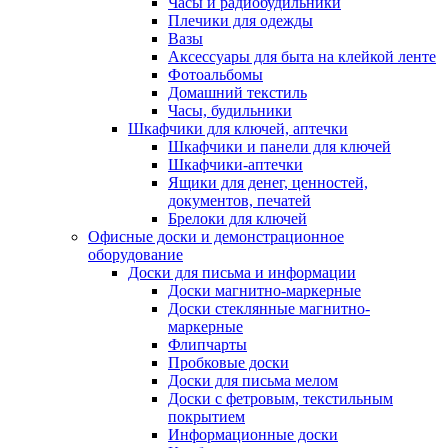
Часы и радиобудильники
Плечики для одежды
Вазы
Аксессуары для быта на клейкой ленте
Фотоальбомы
Домашний текстиль
Часы, будильники
Шкафчики для ключей, аптечки
Шкафчики и панели для ключей
Шкафчики-аптечки
Ящики для денег, ценностей,
документов, печатей
Брелоки для ключей
Офисные доски и демонстрационное
оборудование
Доски для письма и информации
Доски магнитно-маркерные
Доски стеклянные магнитно-
маркерные
Флипчарты
Пробковые доски
Доски для письма мелом
Доски с фетровым, текстильным
покрытием
Информационные доски