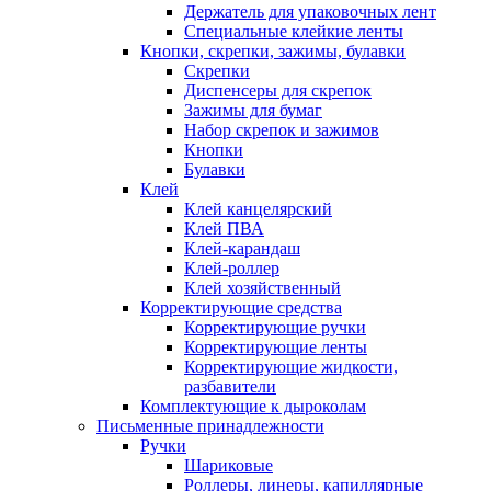
Держатель для упаковочных лент
Специальные клейкие ленты
Кнопки, скрепки, зажимы, булавки
Скрепки
Диспенсеры для скрепок
Зажимы для бумаг
Набор скрепок и зажимов
Кнопки
Булавки
Клей
Клей канцелярский
Клей ПВА
Клей-карандаш
Клей-роллер
Клей хозяйственный
Корректирующие средства
Корректирующие ручки
Корректирующие ленты
Корректирующие жидкости,
разбавители
Комплектующие к дыроколам
Письменные принадлежности
Ручки
Шариковые
Роллеры, линеры, капиллярные