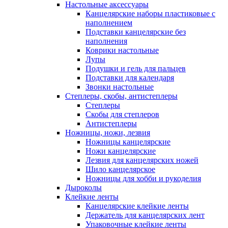
Настольные аксессуары
Канцелярские наборы пластиковые с
наполнением
Подставки канцелярские без
наполнения
Коврики настольные
Лупы
Подушки и гель для пальцев
Подставки для календаря
Звонки настольные
Степлеры, скобы, антистеплеры
Степлеры
Скобы для степлеров
Антистеплеры
Ножницы, ножи, лезвия
Ножницы канцелярские
Ножи канцелярские
Лезвия для канцелярских ножей
Шило канцелярское
Ножницы для хобби и рукоделия
Дыроколы
Клейкие ленты
Канцелярские клейкие ленты
Держатель для канцелярских лент
Упаковочные клейкие ленты