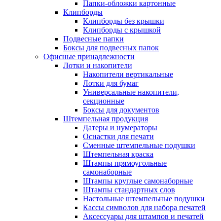
Папки-обложки картонные
Клипборды
Клипборды без крышки
Клипборды с крышкой
Подвесные папки
Боксы для подвесных папок
Офисные принадлежности
Лотки и накопители
Накопители вертикальные
Лотки для бумаг
Универсальные накопители,
секционные
Боксы для документов
Штемпельная продукция
Датеры и нумераторы
Оснастки для печати
Сменные штемпельные подушки
Штемпельная краска
Штампы прямоугольные
самонаборные
Штампы круглые самонаборные
Штампы стандартных слов
Настольные штемпельные подушки
Кассы символов для набора печатей
Аксессуары для штампов и печатей