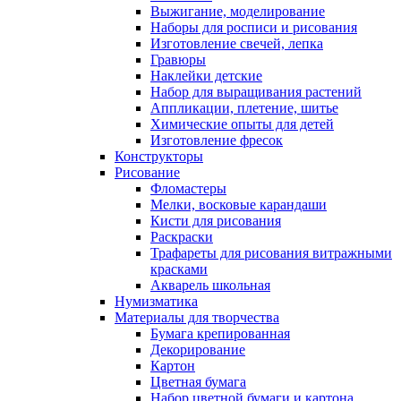
Выжигание, моделирование
Наборы для росписи и рисования
Изготовление свечей, лепка
Гравюры
Наклейки детские
Набор для выращивания растений
Аппликации, плетение, шитье
Химические опыты для детей
Изготовление фресок
Конструкторы
Рисование
Фломастеры
Мелки, восковые карандаши
Кисти для рисования
Раскраски
Трафареты для рисования витражными
красками
Акварель школьная
Нумизматика
Материалы для творчества
Бумага крепированная
Декорирование
Картон
Цветная бумага
Набор цветной бумаги и картона