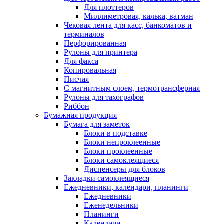
Для плоттеров
Миллиметровая, калька, ватман
Чековая лента для касс, банкоматов и
терминалов
Перфорированная
Рулоны для принтера
Для факса
Копировальная
Писчая
С магнитным слоем, термотрансферная
Рулоны для тахографов
Риббон
Бумажная продукция
Бумага для заметок
Блоки в подставке
Блоки непроклеенные
Блоки проклеенные
Блоки самоклеящиеся
Диспенсеры для блоков
Закладки самоклеящиеся
Ежедневники, календари, планинги
Ежедневники
Еженедельники
Планинги
Календари