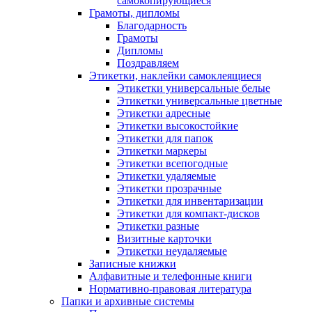
самокопирующиеся
Грамоты, дипломы
Благодарность
Грамоты
Дипломы
Поздравляем
Этикетки, наклейки самоклеящиеся
Этикетки универсальные белые
Этикетки универсальные цветные
Этикетки адресные
Этикетки высокостойкие
Этикетки для папок
Этикетки маркеры
Этикетки всепогодные
Этикетки удаляемые
Этикетки прозрачные
Этикетки для инвентаризации
Этикетки для компакт-дисков
Этикетки разные
Визитные карточки
Этикетки неудаляемые
Записные книжки
Алфавитные и телефонные книги
Нормативно-правовая литература
Папки и архивные системы