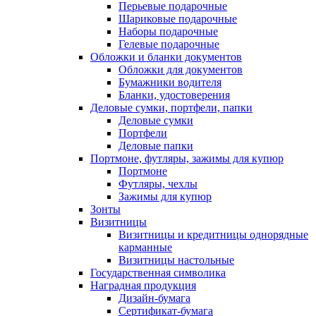
Перьевые подарочные
Шариковые подарочные
Наборы подарочные
Гелевые подарочные
Обложки и бланки документов
Обложки для документов
Бумажники водителя
Бланки, удостоверения
Деловые сумки, портфели, папки
Деловые сумки
Портфели
Деловые папки
Портмоне, футляры, зажимы для купюр
Портмоне
Футляры, чехлы
Зажимы для купюр
Зонты
Визитницы
Визитницы и кредитницы однорядные
карманные
Визитницы настольные
Государственная символика
Наградная продукция
Дизайн-бумага
Сертификат-бумага