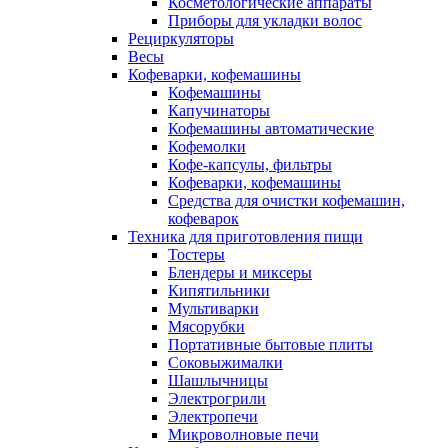
Косметологические аппараты
Приборы для укладки волос
Рециркуляторы
Весы
Кофеварки, кофемашины
Кофемашины
Капучинаторы
Кофемашины автоматические
Кофемолки
Кофе-капсулы, фильтры
Кофеварки, кофемашины
Средства для очистки кофемашин,
кофеварок
Техника для приготовления пищи
Тостеры
Блендеры и миксеры
Кипятильники
Мультиварки
Мясорубки
Портативные бытовые плиты
Соковыжималки
Шашлычницы
Электрогрили
Электропечи
Микроволновые печи