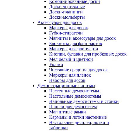
Комбинированные доски
Доски чертежные
Доски-планинги
Доски-мольберты
Аксессуары для досок
Маркеры для досок
Губки-стиратели
Магниты и аксессуары для досок
Блокноты для флипчартов
Маркеры для флипчарта
Кнопки, булавки для пробковых досок
Мел белый и цветной
Указки
Чистящие средства для досок
Маркеры для пленок
Наборы для досок
Демонстрационные системы
Настенные демосистемы
Настольные демосистемы
Напольные демосистемы и стойки
Панели для демосистем
Магнитные рамки
Карманы и лотки настенные
Настольные дисплеи, лотки и
таблички