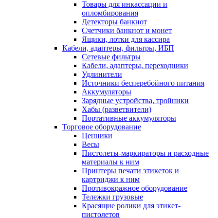
Товары для инкассации и
опломбирования
Детекторы банкнот
Счетчики банкнот и монет
Ящики, лотки для кассира
Кабели, адаптеры, фильтры, ИБП
Сетевые фильтры
Кабели, адаптеры, переходники
Удлинители
Источники бесперебойного питания
Аккумуляторы
Зарядные устройства, тройники
Хабы (разветвители)
Портативные аккумуляторы
Торговое оборудование
Ценники
Весы
Пистолеты-маркираторы и расходные
материалы к ним
Принтеры печати этикеток и
картриджи к ним
Противокражное оборудование
Тележки грузовые
Красящие ролики для этикет-
пистолетов