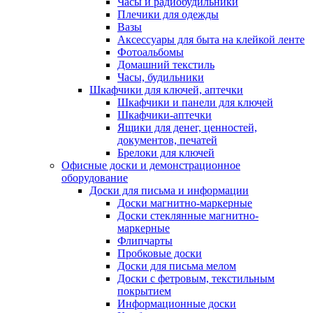
Часы и радиобудильники
Плечики для одежды
Вазы
Аксессуары для быта на клейкой ленте
Фотоальбомы
Домашний текстиль
Часы, будильники
Шкафчики для ключей, аптечки
Шкафчики и панели для ключей
Шкафчики-аптечки
Ящики для денег, ценностей,
документов, печатей
Брелоки для ключей
Офисные доски и демонстрационное
оборудование
Доски для письма и информации
Доски магнитно-маркерные
Доски стеклянные магнитно-
маркерные
Флипчарты
Пробковые доски
Доски для письма мелом
Доски с фетровым, текстильным
покрытием
Информационные доски