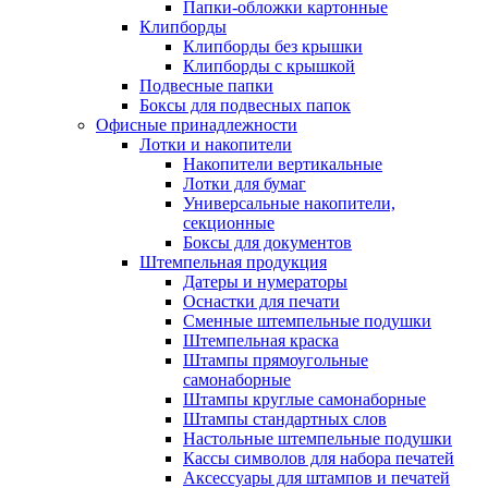
Папки-обложки картонные
Клипборды
Клипборды без крышки
Клипборды с крышкой
Подвесные папки
Боксы для подвесных папок
Офисные принадлежности
Лотки и накопители
Накопители вертикальные
Лотки для бумаг
Универсальные накопители,
секционные
Боксы для документов
Штемпельная продукция
Датеры и нумераторы
Оснастки для печати
Сменные штемпельные подушки
Штемпельная краска
Штампы прямоугольные
самонаборные
Штампы круглые самонаборные
Штампы стандартных слов
Настольные штемпельные подушки
Кассы символов для набора печатей
Аксессуары для штампов и печатей