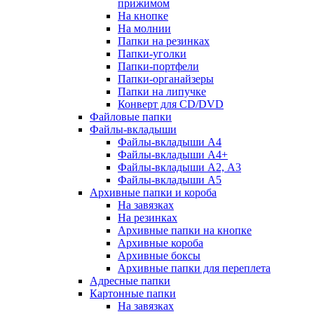
прижимом
На кнопке
На молнии
Папки на резинках
Папки-уголки
Папки-портфели
Папки-органайзеры
Папки на липучке
Конверт для CD/DVD
Файловые папки
Файлы-вкладыши
Файлы-вкладыши А4
Файлы-вкладыши А4+
Файлы-вкладыши А2, А3
Файлы-вкладыши А5
Архивные папки и короба
На завязках
На резинках
Архивные папки на кнопке
Архивные короба
Архивные боксы
Архивные папки для переплета
Адресные папки
Картонные папки
На завязках