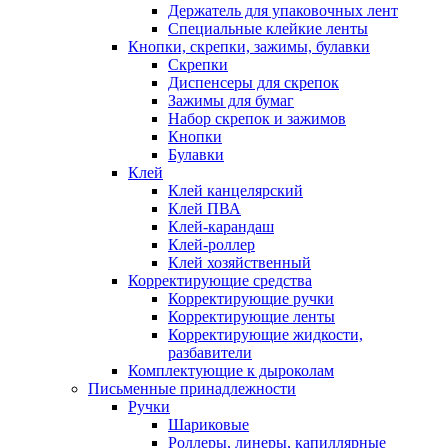
Держатель для упаковочных лент
Специальные клейкие ленты
Кнопки, скрепки, зажимы, булавки
Скрепки
Диспенсеры для скрепок
Зажимы для бумаг
Набор скрепок и зажимов
Кнопки
Булавки
Клей
Клей канцелярский
Клей ПВА
Клей-карандаш
Клей-роллер
Клей хозяйственный
Корректирующие средства
Корректирующие ручки
Корректирующие ленты
Корректирующие жидкости,
разбавители
Комплектующие к дыроколам
Письменные принадлежности
Ручки
Шариковые
Роллеры, линеры, капиллярные