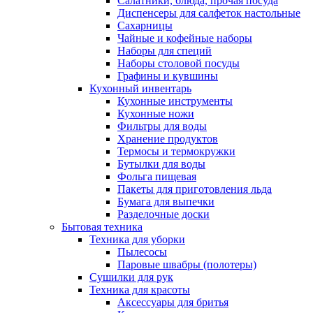
Салатники, блюда, прочая посуда
Диспенсеры для салфеток настольные
Сахарницы
Чайные и кофейные наборы
Наборы для специй
Наборы столовой посуды
Графины и кувшины
Кухонный инвентарь
Кухонные инструменты
Кухонные ножи
Фильтры для воды
Хранение продуктов
Термосы и термокружки
Бутылки для воды
Фольга пищевая
Пакеты для приготовления льда
Бумага для выпечки
Разделочные доски
Бытовая техника
Техника для уборки
Пылесосы
Паровые швабры (полотеры)
Сушилки для рук
Техника для красоты
Аксессуары для бритья