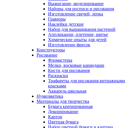
Выжигание, моделирование
Наборы для росписи и рисования
Изготовление свечей, лепка
Гравюры
Наклейки детские
Набор для выращивания растений
Аппликации, плетение, шитье
Химические опыты для детей
Изготовление фресок
Конструкторы
Рисование
Фломастеры
Мелки, восковые карандаши
Кисти для рисования
Раскраски
Трафареты для рисования витражными
красками
Акварель школьная
Нумизматика
Материалы для творчества
Бумага крепированная
Декорирование
Картон
Цветная бумага
Набор цветной бумаги и картона