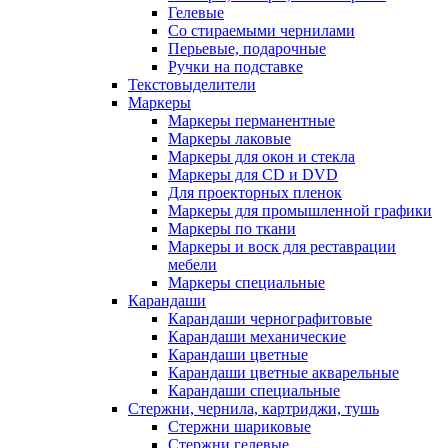
Гелевые
Со стираемыми чернилами
Перьевые, подарочные
Ручки на подставке
Текстовыделители
Маркеры
Маркеры перманентные
Маркеры лаковые
Маркеры для окон и стекла
Маркеры для CD и DVD
Для проекторных пленок
Маркеры для промышленной графики
Маркеры по ткани
Маркеры и воск для реставрации
мебели
Маркеры специальные
Карандаши
Карандаши чернографитовые
Карандаши механические
Карандаши цветные
Карандаши цветные акварельные
Карандаши специальные
Стержни, чернила, картриджи, тушь
Стержни шариковые
Стержни гелевые