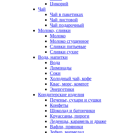
Цикорий
Чай
Чай в пакетиках
Чай листовой
Чай подарочный
Молоко, сливки
Молоко
Молоко сгущенное
Сливки питьевые
Сливки сухие
Вода, напитки
Вода
Лимонады
Соки
Холодный чай, кофе
Квас, морс, компот
Энергетики
Кондитерские изделия
Печенье, сухари и сушки
Конфеты
Шоколад и батончики
Круассаны, пироги
Леденцы, карамель и драже
Вафли, пряники
Зефир, мармелад