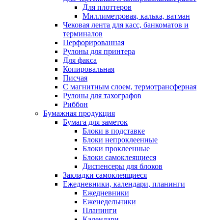
Для плоттеров
Миллиметровая, калька, ватман
Чековая лента для касс, банкоматов и
терминалов
Перфорированная
Рулоны для принтера
Для факса
Копировальная
Писчая
С магнитным слоем, термотрансферная
Рулоны для тахографов
Риббон
Бумажная продукция
Бумага для заметок
Блоки в подставке
Блоки непроклеенные
Блоки проклеенные
Блоки самоклеящиеся
Диспенсеры для блоков
Закладки самоклеящиеся
Ежедневники, календари, планинги
Ежедневники
Еженедельники
Планинги
Календари