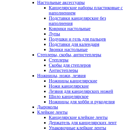
Настольные аксессуары
Канцелярские наборы пластиковые с
наполнением
Подставки канцелярские без
наполнения
Коврики настольные
Лупы
Подушки и гель для пальцев
Подставки для календаря
Звонки настольные
Степлеры, скобы, антистеплеры
Степлеры
Скобы для степлеров
Антистеплеры
Ножницы, ножи, лезвия
Ножницы канцелярские
Ножи канцелярские
Лезвия для канцелярских ножей
Шило канцелярское
Ножницы для хобби и рукоделия
Дыроколы
Клейкие ленты
Канцелярские клейкие ленты
Держатель для канцелярских лент
Упаковочные клейкие ленты