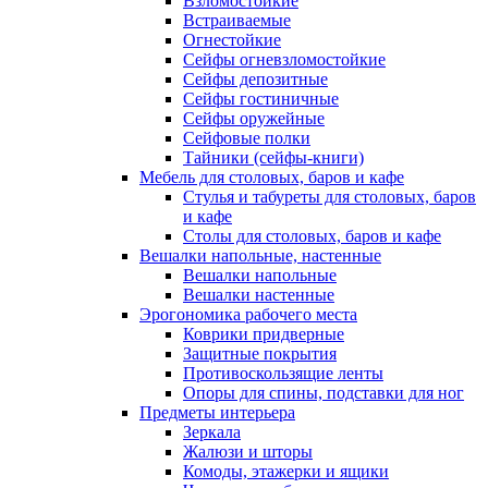
Взломостойкие
Встраиваемые
Огнестойкие
Сейфы огневзломостойкие
Сейфы депозитные
Сейфы гостиничные
Сейфы оружейные
Сейфовые полки
Тайники (сейфы-книги)
Мебель для столовых, баров и кафе
Стулья и табуреты для столовых, баров
и кафе
Столы для столовых, баров и кафе
Вешалки напольные, настенные
Вешалки напольные
Вешалки настенные
Эрогономика рабочего места
Коврики придверные
Защитные покрытия
Противоскользящие ленты
Опоры для спины, подставки для ног
Предметы интерьера
Зеркала
Жалюзи и шторы
Комоды, этажерки и ящики