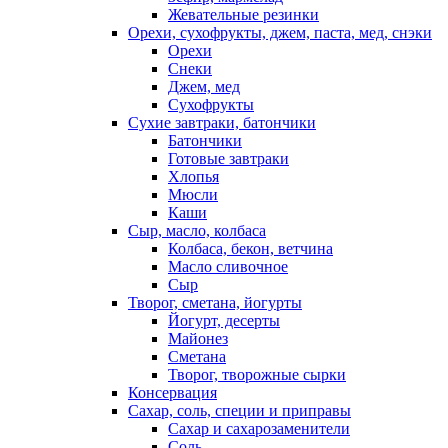
Жевательные резинки
Орехи, сухофрукты, джем, паста, мед, снэки
Орехи
Снеки
Джем, мед
Сухофрукты
Сухие завтраки, батончики
Батончики
Готовые завтраки
Хлопья
Мюсли
Каши
Сыр, масло, колбаса
Колбаса, бекон, ветчина
Масло сливочное
Сыр
Творог, сметана, йогурты
Йогурт, десерты
Майонез
Сметана
Творог, творожные сырки
Консервация
Сахар, соль, специи и приправы
Сахар и сахарозаменители
Соль