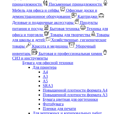
принадлежности
Письменные принадлежности
Мебель для офиса и сейфы
Офисные доски и
демонстрационное оборудование
Картриджи
Деловые и подарочные аксессуары
Продукты
питания и посуда
Бытовая техника
Техника для
офиса и торговли
Товары для творчества
Товары
для школы и детей
Хозяйственные, гигиенические
товары
Красота и медицина
Уборочный
инвентарь
Бытовая и профессиональная химия
СИЗ и инструменты
Бумага для офисной техники
Для принтера
А4
А3
А5
SRA3
Повышенной плотности формата А4
Повышенной плотности формата А3
Бумага цветная для оргтехники
Фотобумага
Пленки для печати
Для чертежных и копировальных работ