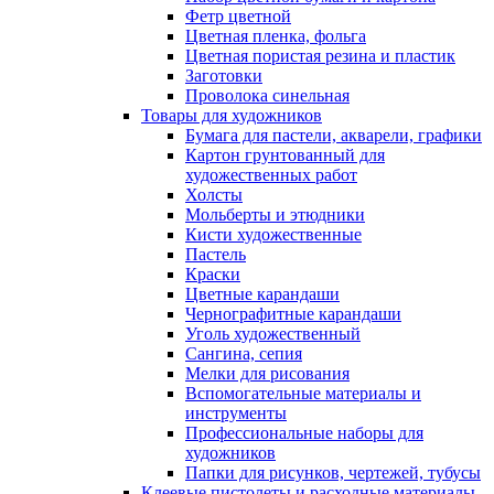
Фетр цветной
Цветная пленка, фольга
Цветная пористая резина и пластик
Заготовки
Проволока синельная
Товары для художников
Бумага для пастели, акварели, графики
Картон грунтованный для
художественных работ
Холсты
Мольберты и этюдники
Кисти художественные
Пастель
Краски
Цветные карандаши
Чернографитные карандаши
Уголь художественный
Сангина, сепия
Мелки для рисования
Вспомогательные материалы и
инструменты
Профессиональные наборы для
художников
Папки для рисунков, чертежей, тубусы
Клеевые пистолеты и расходные материалы