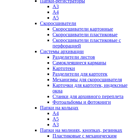
Папки-регистраторы
А3
А4
А5
Скоросшиватели
Скоросшиватели картонные
Скоросшиватели пластиковые
Скоросшиватели пластиковые с
перфорацией
Системы архивации
Разделители листов
Самоклеящиеся карманы
Картотеки
Разделители для картотек
Механизмы для скоросшивателя
Карточки для картотек, индексные
окна
Станки для архивного переплета
Фотоальбомы и фотокниги
Папки на кольцах
А4
А5
А3
Папки на молниях, кнопках, резинках
Пластиковые с механическим