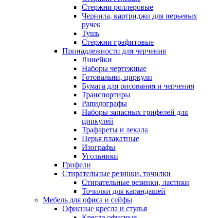
Стержни роллеровые
Чернила, картриджи для перьевых
ручек
Тушь
Стержни графитовые
Принадлежности для черчения
Линейки
Наборы чертежные
Готовальни, циркули
Бумага для рисования и черчения
Транспортиры
Рапидографы
Наборы запасных грифелей для
циркулей
Трафареты и лекала
Перья плакатные
Изографы
Угольники
Грифели
Стирательные резинки, точилки
Стирательные резинки, ластики
Точилки для карандашей
Мебель для офиса и сейфы
Офисные кресла и стулья
Кресла офисные