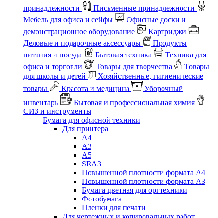
принадлежности
Письменные принадлежности
Мебель для офиса и сейфы
Офисные доски и
демонстрационное оборудование
Картриджи
Деловые и подарочные аксессуары
Продукты
питания и посуда
Бытовая техника
Техника для
офиса и торговли
Товары для творчества
Товары
для школы и детей
Хозяйственные, гигиенические
товары
Красота и медицина
Уборочный
инвентарь
Бытовая и профессиональная химия
СИЗ и инструменты
Бумага для офисной техники
Для принтера
А4
А3
А5
SRA3
Повышенной плотности формата А4
Повышенной плотности формата А3
Бумага цветная для оргтехники
Фотобумага
Пленки для печати
Для чертежных и копировальных работ