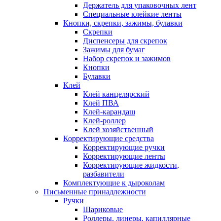
Держатель для упаковочных лент
Специальные клейкие ленты
Кнопки, скрепки, зажимы, булавки
Скрепки
Диспенсеры для скрепок
Зажимы для бумаг
Набор скрепок и зажимов
Кнопки
Булавки
Клей
Клей канцелярский
Клей ПВА
Клей-карандаш
Клей-роллер
Клей хозяйственный
Корректирующие средства
Корректирующие ручки
Корректирующие ленты
Корректирующие жидкости,
разбавители
Комплектующие к дыроколам
Письменные принадлежности
Ручки
Шариковые
Роллеры, линеры, капиллярные