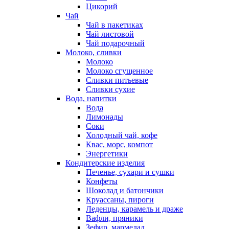
Цикорий
Чай
Чай в пакетиках
Чай листовой
Чай подарочный
Молоко, сливки
Молоко
Молоко сгущенное
Сливки питьевые
Сливки сухие
Вода, напитки
Вода
Лимонады
Соки
Холодный чай, кофе
Квас, морс, компот
Энергетики
Кондитерские изделия
Печенье, сухари и сушки
Конфеты
Шоколад и батончики
Круассаны, пироги
Леденцы, карамель и драже
Вафли, пряники
Зефир, мармелад