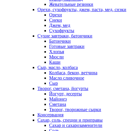
Жевательные резинки
Орехи, сухофрукты, джем, паста, мед, снэки
Орехи
Снеки
Джем, мед
Сухофрукты
Сухие завтраки, батончики
Батончики
Готовые завтраки
Хлопья
Мюсли
Каши
Сыр, масло, колбаса
Колбаса, бекон, ветчина
Масло сливочное
Сыр
Творог, сметана, йогурты
Йогурт, десерты
Майонез
Сметана
Творог, творожные сырки
Консервация
Сахар, соль, специи и приправы
Сахар и сахарозаменители
Соль