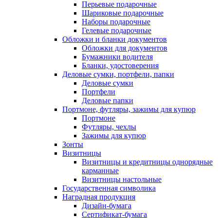
Перьевые подарочные
Шариковые подарочные
Наборы подарочные
Гелевые подарочные
Обложки и бланки документов
Обложки для документов
Бумажники водителя
Бланки, удостоверения
Деловые сумки, портфели, папки
Деловые сумки
Портфели
Деловые папки
Портмоне, футляры, зажимы для купюр
Портмоне
Футляры, чехлы
Зажимы для купюр
Зонты
Визитницы
Визитницы и кредитницы однорядные
карманные
Визитницы настольные
Государственная символика
Наградная продукция
Дизайн-бумага
Сертификат-бумага