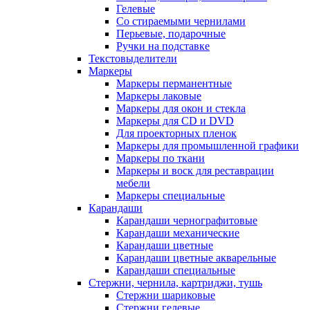
Гелевые
Со стираемыми чернилами
Перьевые, подарочные
Ручки на подставке
Текстовыделители
Маркеры
Маркеры перманентные
Маркеры лаковые
Маркеры для окон и стекла
Маркеры для CD и DVD
Для проекторных пленок
Маркеры для промышленной графики
Маркеры по ткани
Маркеры и воск для реставрации
мебели
Маркеры специальные
Карандаши
Карандаши чернографитовые
Карандаши механические
Карандаши цветные
Карандаши цветные акварельные
Карандаши специальные
Стержни, чернила, картриджи, тушь
Стержни шариковые
Стержни гелевые