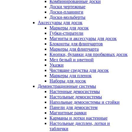
Комбинированные доски
Доски чертежные
Доски-планинги
Доски-мольберты
Аксессуары для досок
Маркеры для досок
Губки-стиратели
Магниты и аксессуары для досок
Блокноты для флипчартов
Маркеры для флипчарта
Кнопки, булавки для пробковых досок
Мел белый и цветной
Указки
Чистящие средства для досок
Маркеры для пленок
Наборы для досок
Демонстрационные системы
Настенные демосистемы
Настольные демосистемы
Напольные демосистемы и стойки
Панели для демосистем
Магнитные рамки
Карманы и лотки настенные
Настольные дисплеи, лотки и
таблички