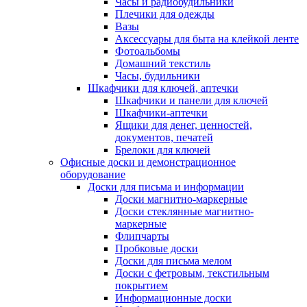
Часы и радиобудильники
Плечики для одежды
Вазы
Аксессуары для быта на клейкой ленте
Фотоальбомы
Домашний текстиль
Часы, будильники
Шкафчики для ключей, аптечки
Шкафчики и панели для ключей
Шкафчики-аптечки
Ящики для денег, ценностей,
документов, печатей
Брелоки для ключей
Офисные доски и демонстрационное
оборудование
Доски для письма и информации
Доски магнитно-маркерные
Доски стеклянные магнитно-
маркерные
Флипчарты
Пробковые доски
Доски для письма мелом
Доски с фетровым, текстильным
покрытием
Информационные доски