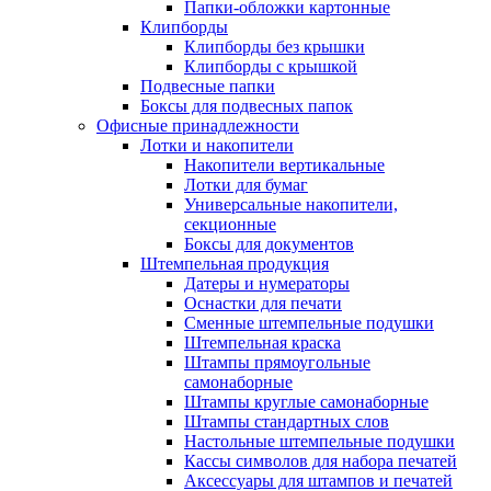
Папки-обложки картонные
Клипборды
Клипборды без крышки
Клипборды с крышкой
Подвесные папки
Боксы для подвесных папок
Офисные принадлежности
Лотки и накопители
Накопители вертикальные
Лотки для бумаг
Универсальные накопители,
секционные
Боксы для документов
Штемпельная продукция
Датеры и нумераторы
Оснастки для печати
Сменные штемпельные подушки
Штемпельная краска
Штампы прямоугольные
самонаборные
Штампы круглые самонаборные
Штампы стандартных слов
Настольные штемпельные подушки
Кассы символов для набора печатей
Аксессуары для штампов и печатей