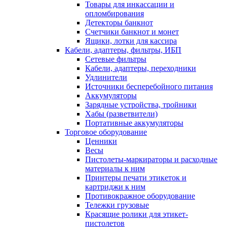
Товары для инкассации и
опломбирования
Детекторы банкнот
Счетчики банкнот и монет
Ящики, лотки для кассира
Кабели, адаптеры, фильтры, ИБП
Сетевые фильтры
Кабели, адаптеры, переходники
Удлинители
Источники бесперебойного питания
Аккумуляторы
Зарядные устройства, тройники
Хабы (разветвители)
Портативные аккумуляторы
Торговое оборудование
Ценники
Весы
Пистолеты-маркираторы и расходные
материалы к ним
Принтеры печати этикеток и
картриджи к ним
Противокражное оборудование
Тележки грузовые
Красящие ролики для этикет-
пистолетов