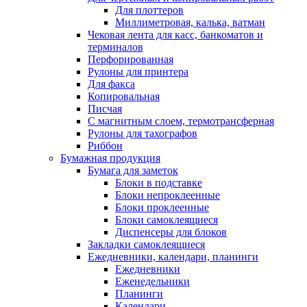
Для плоттеров
Миллиметровая, калька, ватман
Чековая лента для касс, банкоматов и
терминалов
Перфорированная
Рулоны для принтера
Для факса
Копировальная
Писчая
С магнитным слоем, термотрансферная
Рулоны для тахографов
Риббон
Бумажная продукция
Бумага для заметок
Блоки в подставке
Блоки непроклеенные
Блоки проклеенные
Блоки самоклеящиеся
Диспенсеры для блоков
Закладки самоклеящиеся
Ежедневники, календари, планинги
Ежедневники
Еженедельники
Планинги
Календари