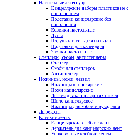
Настольные аксессуары
Канцелярские наборы пластиковые с
наполнением
Подставки канцелярские без
наполнения
Коврики настольные
Лупы
Подушки и гель для пальцев
Подставки для календаря
Звонки настольные
Степлеры, скобы, антистеплеры
Степлеры
Скобы для степлеров
Антистеплеры
Ножницы, ножи, лезвия
Ножницы канцелярские
Ножи канцелярские
Лезвия для канцелярских ножей
Шило канцелярское
Ножницы для хобби и рукоделия
Дыроколы
Клейкие ленты
Канцелярские клейкие ленты
Держатель для канцелярских лент
Упаковочные клейкие ленты