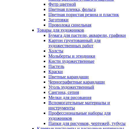
Фетр цветной
Цветная пленка, фольга
Цветная пористая резина и пластик
Заготовки
Проволока синельная
Товары для художников
Бумага для пастели, акварели, графики
Картон грунтованный для
художественных работ
Холсты
Мольберты и этюдники
Кисти художественные
Пастель
Краски
Цветные карандаши
Чернографитные карандаши
Уголь художественный
Сангина, сепия
Мелки для рисования
Вспомогательные материалы и
инструменты
Профессиональные наборы для
художников
Папки для рисунков, чертежей, тубусы
Клеевые пистолеты и расходные материалы