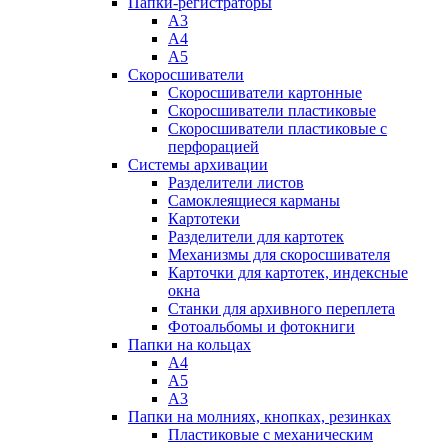
Папки-регистраторы
А3
А4
А5
Скоросшиватели
Скоросшиватели картонные
Скоросшиватели пластиковые
Скоросшиватели пластиковые с
перфорацией
Системы архивации
Разделители листов
Самоклеящиеся карманы
Картотеки
Разделители для картотек
Механизмы для скоросшивателя
Карточки для картотек, индексные
окна
Станки для архивного переплета
Фотоальбомы и фотокниги
Папки на кольцах
А4
А5
А3
Папки на молниях, кнопках, резинках
Пластиковые с механическим