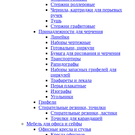
Стержни роллеровые
Чернила, картриджи для перьевых
ручек
Тушь
Стержни графитовые
Принадлежности для черчения
Линейки
Наборы чертежные
Готовальни, циркули
Бумага для рисования и черчения
Транспортиры
Рапидографы
Наборы запасных грифелей для
циркулей
Трафареты и лекала
Перья плакатные
Изографы
Угольники
Грифели
Стирательные резинки, точилки
Стирательные резинки, ластики
Точилки для карандашей
Мебель для офиса и сейфы
Офисные кресла и стулья
Кресла офисные