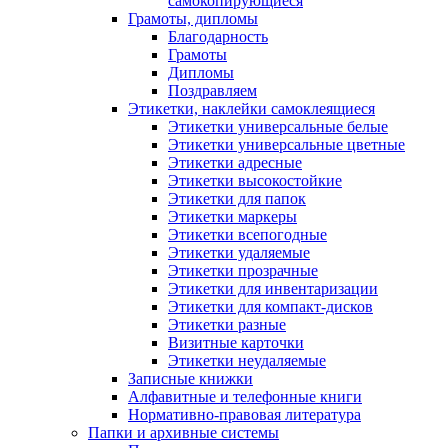
самокопирующиеся
Грамоты, дипломы
Благодарность
Грамоты
Дипломы
Поздравляем
Этикетки, наклейки самоклеящиеся
Этикетки универсальные белые
Этикетки универсальные цветные
Этикетки адресные
Этикетки высокостойкие
Этикетки для папок
Этикетки маркеры
Этикетки всепогодные
Этикетки удаляемые
Этикетки прозрачные
Этикетки для инвентаризации
Этикетки для компакт-дисков
Этикетки разные
Визитные карточки
Этикетки неудаляемые
Записные книжки
Алфавитные и телефонные книги
Нормативно-правовая литература
Папки и архивные системы