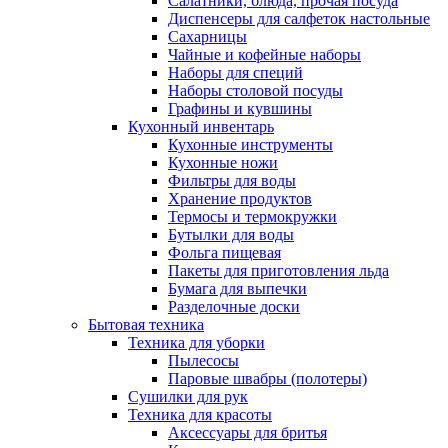
Салатники, блюда, прочая посуда
Диспенсеры для салфеток настольные
Сахарницы
Чайные и кофейные наборы
Наборы для специй
Наборы столовой посуды
Графины и кувшины
Кухонный инвентарь
Кухонные инструменты
Кухонные ножи
Фильтры для воды
Хранение продуктов
Термосы и термокружки
Бутылки для воды
Фольга пищевая
Пакеты для приготовления льда
Бумага для выпечки
Разделочные доски
Бытовая техника
Техника для уборки
Пылесосы
Паровые швабры (полотеры)
Сушилки для рук
Техника для красоты
Аксессуары для бритья