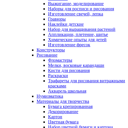
Выжигание, моделирование
Наборы для росписи и рисования
Изготовление свечей, лепка
Гравюры
Наклейки детские
Набор для выращивания растений
Аппликации, плетение, шитье
Химические опыты для детей
Изготовление фресок
Конструкторы
Рисование
Фломастеры
Мелки, восковые карандаши
Кисти для рисования
Раскраски
Трафареты для рисования витражными
красками
Акварель школьная
Нумизматика
Материалы для творчества
Бумага крепированная
Декорирование
Картон
Цветная бумага
Набор цветной бумаги и картона