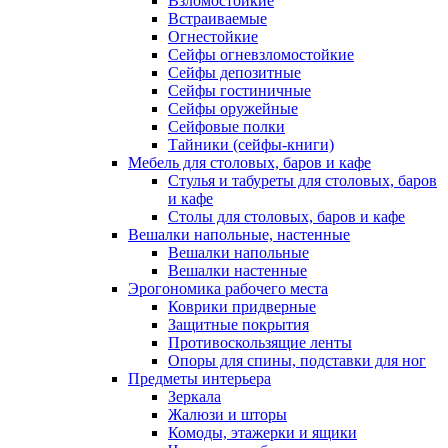
Взломостойкие
Встраиваемые
Огнестойкие
Сейфы огневзломостойкие
Сейфы депозитные
Сейфы гостиничные
Сейфы оружейные
Сейфовые полки
Тайники (сейфы-книги)
Мебель для столовых, баров и кафе
Стулья и табуреты для столовых, баров
и кафе
Столы для столовых, баров и кафе
Вешалки напольные, настенные
Вешалки напольные
Вешалки настенные
Эрогономика рабочего места
Коврики придверные
Защитные покрытия
Противоскользящие ленты
Опоры для спины, подставки для ног
Предметы интерьера
Зеркала
Жалюзи и шторы
Комоды, этажерки и ящики