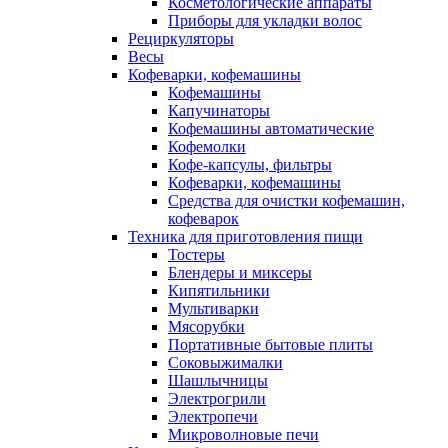
Косметологические аппараты
Приборы для укладки волос
Рециркуляторы
Весы
Кофеварки, кофемашины
Кофемашины
Капучинаторы
Кофемашины автоматические
Кофемолки
Кофе-капсулы, фильтры
Кофеварки, кофемашины
Средства для очистки кофемашин,
кофеварок
Техника для приготовления пищи
Тостеры
Блендеры и миксеры
Кипятильники
Мультиварки
Мясорубки
Портативные бытовые плиты
Соковыжималки
Шашлычницы
Электрогрили
Электропечи
Микроволновые печи