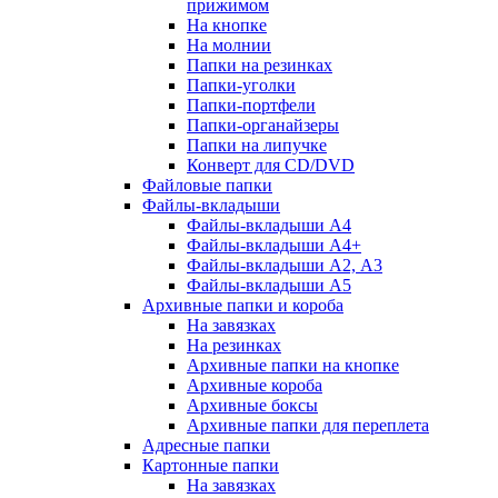
прижимом
На кнопке
На молнии
Папки на резинках
Папки-уголки
Папки-портфели
Папки-органайзеры
Папки на липучке
Конверт для CD/DVD
Файловые папки
Файлы-вкладыши
Файлы-вкладыши А4
Файлы-вкладыши А4+
Файлы-вкладыши А2, А3
Файлы-вкладыши А5
Архивные папки и короба
На завязках
На резинках
Архивные папки на кнопке
Архивные короба
Архивные боксы
Архивные папки для переплета
Адресные папки
Картонные папки
На завязках