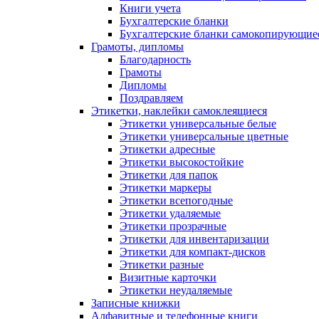
Книги учета
Бухгалтерские бланки
Бухгалтерские бланки самокопирующие
Грамоты, дипломы
Благодарность
Грамоты
Дипломы
Поздравляем
Этикетки, наклейки самоклеящиеся
Этикетки универсальные белые
Этикетки универсальные цветные
Этикетки адресные
Этикетки высокостойкие
Этикетки для папок
Этикетки маркеры
Этикетки всепогодные
Этикетки удаляемые
Этикетки прозрачные
Этикетки для инвентаризации
Этикетки для компакт-дисков
Этикетки разные
Визитные карточки
Этикетки неудаляемые
Записные книжки
Алфавитные и телефонные книги