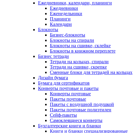
Ежедневники, календари, планинги
Ежедневники
Еженедельники
Планинги
Календари
Блокноты
Бизнес-блокноты
Блокноты на спирали
Блокноты на сшивке, склейке
Блокноты в книжном переплете
Бизнес тетради
Тетради на кольцах, спирали
Тетради на сшивке, скрепке
Сменные блоки для тетрадей на кольцах
Дизайн бумага
Бумага для сертификатов
Конверты почтовые и пакеты
Конверты почтовые
Пакеты почтовые
Пакеты с воздушной подушкой
Пакеты почтовые полиэтилен
Сейф-пакеты
Самоклеящиеся конверты
Бухгалтерские книги и бланки
Книги и бланки специализированные