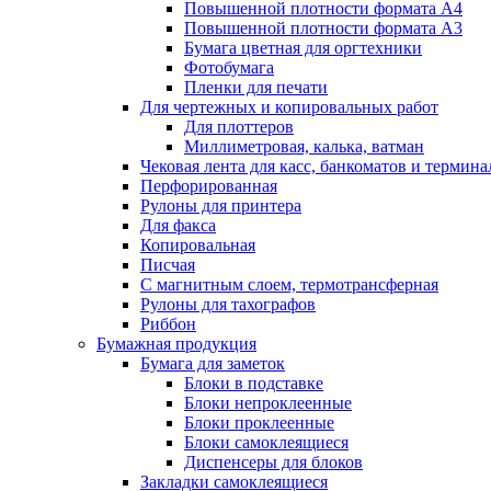
Повышенной плотности формата А4
Повышенной плотности формата А3
Бумага цветная для оргтехники
Фотобумага
Пленки для печати
Для чертежных и копировальных работ
Для плоттеров
Миллиметровая, калька, ватман
Чековая лента для касс, банкоматов и термина
Перфорированная
Рулоны для принтера
Для факса
Копировальная
Писчая
С магнитным слоем, термотрансферная
Рулоны для тахографов
Риббон
Бумажная продукция
Бумага для заметок
Блоки в подставке
Блоки непроклеенные
Блоки проклеенные
Блоки самоклеящиеся
Диспенсеры для блоков
Закладки самоклеящиеся