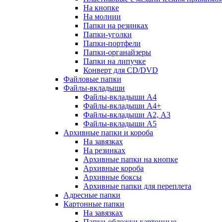
На кнопке
На молнии
Папки на резинках
Папки-уголки
Папки-портфели
Папки-органайзеры
Папки на липучке
Конверт для CD/DVD
Файловые папки
Файлы-вкладыши
Файлы-вкладыши А4
Файлы-вкладыши А4+
Файлы-вкладыши А2, А3
Файлы-вкладыши А5
Архивные папки и короба
На завязках
На резинках
Архивные папки на кнопке
Архивные короба
Архивные боксы
Архивные папки для переплета
Адресные папки
Картонные папки
На завязках
Папки-обложки картонные