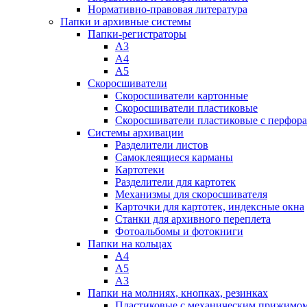
Нормативно-правовая литература
Папки и архивные системы
Папки-регистраторы
А3
А4
А5
Скоросшиватели
Скоросшиватели картонные
Скоросшиватели пластиковые
Скоросшиватели пластиковые с перфор
Системы архивации
Разделители листов
Самоклеящиеся карманы
Картотеки
Разделители для картотек
Механизмы для скоросшивателя
Карточки для картотек, индексные окна
Станки для архивного переплета
Фотоальбомы и фотокниги
Папки на кольцах
А4
А5
А3
Папки на молниях, кнопках, резинках
Пластиковые с механическим прижимо