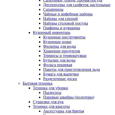
Салатники, блюда, прочая посуда
Диспенсеры для салфеток настольные
Сахарницы
Чайные и кофейные наборы
Наборы для специй
Наборы столовой посуды
Графины и кувшины
Кухонный инвентарь
Кухонные инструменты
Кухонные ножи
Фильтры для воды
Хранение продуктов
Термосы и термокружки
Бутылки для воды
Фольга пищевая
Пакеты для приготовления льда
Бумага для выпечки
Разделочные доски
Бытовая техника
Техника для уборки
Пылесосы
Паровые швабры (полотеры)
Сушилки для рук
Техника для красоты
Аксессуары для бритья