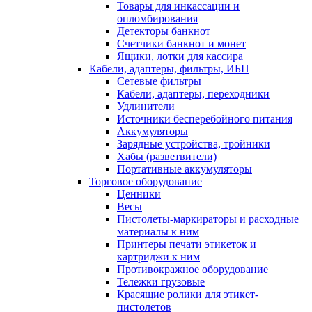
Товары для инкассации и
опломбирования
Детекторы банкнот
Счетчики банкнот и монет
Ящики, лотки для кассира
Кабели, адаптеры, фильтры, ИБП
Сетевые фильтры
Кабели, адаптеры, переходники
Удлинители
Источники бесперебойного питания
Аккумуляторы
Зарядные устройства, тройники
Хабы (разветвители)
Портативные аккумуляторы
Торговое оборудование
Ценники
Весы
Пистолеты-маркираторы и расходные
материалы к ним
Принтеры печати этикеток и
картриджи к ним
Противокражное оборудование
Тележки грузовые
Красящие ролики для этикет-
пистолетов