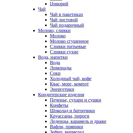
Цикорий
Чай
Чай в пакетиках
Чай листовой
Чай подарочный
Молоко, сливки
Молоко
Молоко сгущенное
Сливки питьевые
Сливки сухие
Вода, напитки
Вода
Лимонады
Соки
Холодный чай, кофе
Квас, морс, компот
Энергетики
Кондитерские изделия
Печенье, сухари и сушки
Конфеты
Шоколад и батончики
Круассаны, пироги
Леденцы, карамель и драже
Вафли, пряники
Зефир, мармелад