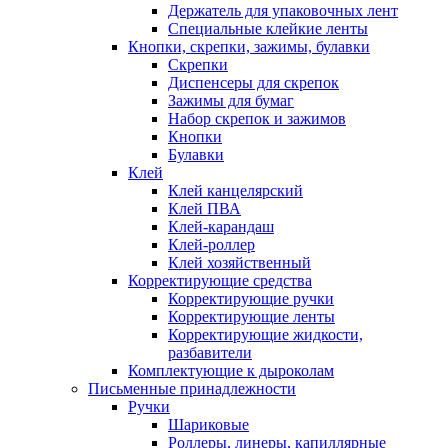
Держатель для упаковочных лент
Специальные клейкие ленты
Кнопки, скрепки, зажимы, булавки
Скрепки
Диспенсеры для скрепок
Зажимы для бумаг
Набор скрепок и зажимов
Кнопки
Булавки
Клей
Клей канцелярский
Клей ПВА
Клей-карандаш
Клей-роллер
Клей хозяйственный
Корректирующие средства
Корректирующие ручки
Корректирующие ленты
Корректирующие жидкости,
разбавители
Комплектующие к дыроколам
Письменные принадлежности
Ручки
Шариковые
Роллеры, линеры, капиллярные