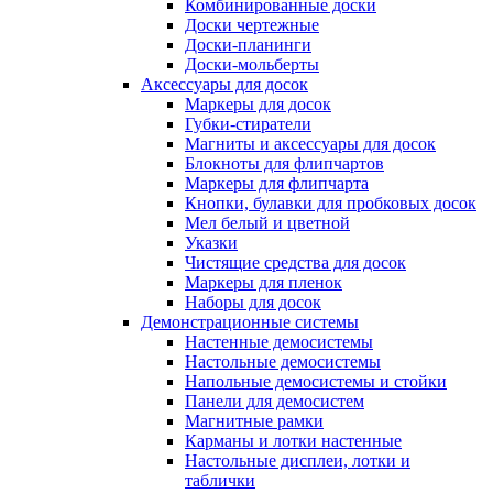
Комбинированные доски
Доски чертежные
Доски-планинги
Доски-мольберты
Аксессуары для досок
Маркеры для досок
Губки-стиратели
Магниты и аксессуары для досок
Блокноты для флипчартов
Маркеры для флипчарта
Кнопки, булавки для пробковых досок
Мел белый и цветной
Указки
Чистящие средства для досок
Маркеры для пленок
Наборы для досок
Демонстрационные системы
Настенные демосистемы
Настольные демосистемы
Напольные демосистемы и стойки
Панели для демосистем
Магнитные рамки
Карманы и лотки настенные
Настольные дисплеи, лотки и
таблички