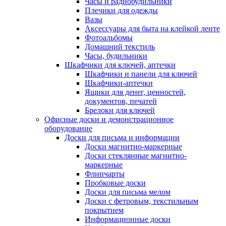
Часы и радиобудильники
Плечики для одежды
Вазы
Аксессуары для быта на клейкой ленте
Фотоальбомы
Домашний текстиль
Часы, будильники
Шкафчики для ключей, аптечки
Шкафчики и панели для ключей
Шкафчики-аптечки
Ящики для денег, ценностей,
документов, печатей
Брелоки для ключей
Офисные доски и демонстрационное
оборудование
Доски для письма и информации
Доски магнитно-маркерные
Доски стеклянные магнитно-
маркерные
Флипчарты
Пробковые доски
Доски для письма мелом
Доски с фетровым, текстильным
покрытием
Информационные доски