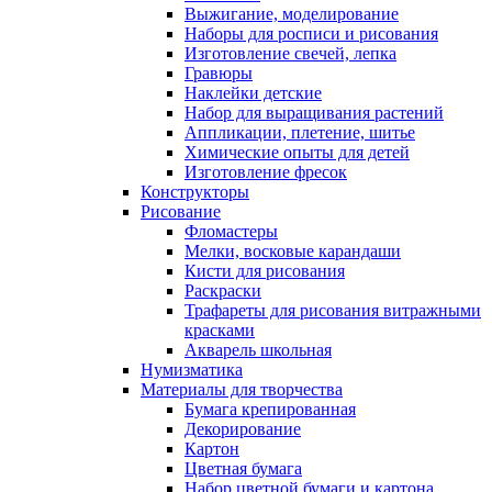
Выжигание, моделирование
Наборы для росписи и рисования
Изготовление свечей, лепка
Гравюры
Наклейки детские
Набор для выращивания растений
Аппликации, плетение, шитье
Химические опыты для детей
Изготовление фресок
Конструкторы
Рисование
Фломастеры
Мелки, восковые карандаши
Кисти для рисования
Раскраски
Трафареты для рисования витражными
красками
Акварель школьная
Нумизматика
Материалы для творчества
Бумага крепированная
Декорирование
Картон
Цветная бумага
Набор цветной бумаги и картона