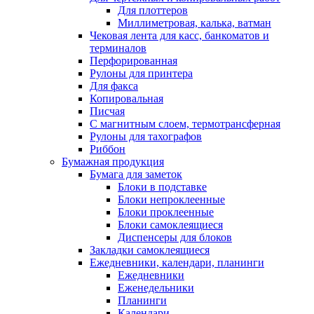
Для плоттеров
Миллиметровая, калька, ватман
Чековая лента для касс, банкоматов и
терминалов
Перфорированная
Рулоны для принтера
Для факса
Копировальная
Писчая
С магнитным слоем, термотрансферная
Рулоны для тахографов
Риббон
Бумажная продукция
Бумага для заметок
Блоки в подставке
Блоки непроклеенные
Блоки проклеенные
Блоки самоклеящиеся
Диспенсеры для блоков
Закладки самоклеящиеся
Ежедневники, календари, планинги
Ежедневники
Еженедельники
Планинги
Календари