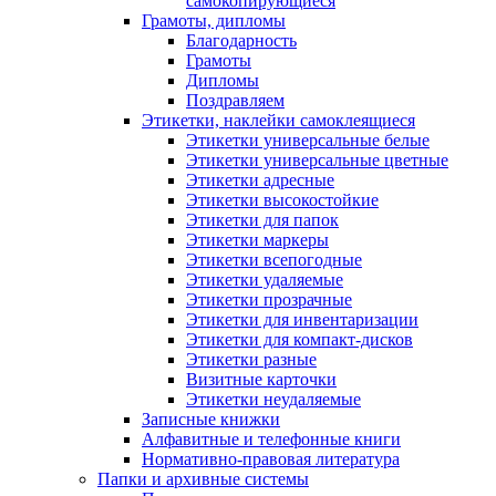
самокопирующиеся
Грамоты, дипломы
Благодарность
Грамоты
Дипломы
Поздравляем
Этикетки, наклейки самоклеящиеся
Этикетки универсальные белые
Этикетки универсальные цветные
Этикетки адресные
Этикетки высокостойкие
Этикетки для папок
Этикетки маркеры
Этикетки всепогодные
Этикетки удаляемые
Этикетки прозрачные
Этикетки для инвентаризации
Этикетки для компакт-дисков
Этикетки разные
Визитные карточки
Этикетки неудаляемые
Записные книжки
Алфавитные и телефонные книги
Нормативно-правовая литература
Папки и архивные системы