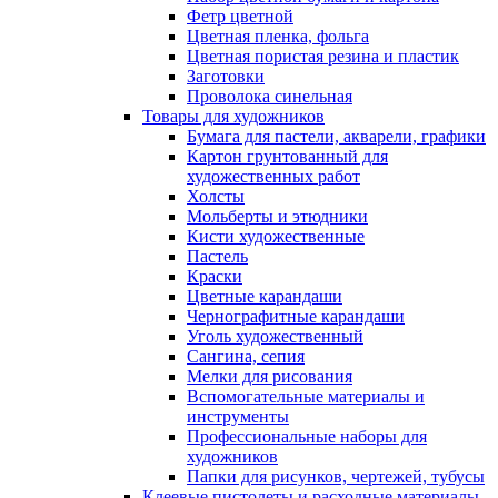
Фетр цветной
Цветная пленка, фольга
Цветная пористая резина и пластик
Заготовки
Проволока синельная
Товары для художников
Бумага для пастели, акварели, графики
Картон грунтованный для
художественных работ
Холсты
Мольберты и этюдники
Кисти художественные
Пастель
Краски
Цветные карандаши
Чернографитные карандаши
Уголь художественный
Сангина, сепия
Мелки для рисования
Вспомогательные материалы и
инструменты
Профессиональные наборы для
художников
Папки для рисунков, чертежей, тубусы
Клеевые пистолеты и расходные материалы