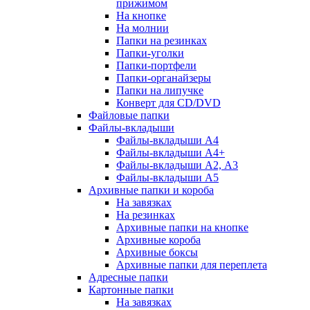
прижимом
На кнопке
На молнии
Папки на резинках
Папки-уголки
Папки-портфели
Папки-органайзеры
Папки на липучке
Конверт для CD/DVD
Файловые папки
Файлы-вкладыши
Файлы-вкладыши А4
Файлы-вкладыши А4+
Файлы-вкладыши А2, А3
Файлы-вкладыши А5
Архивные папки и короба
На завязках
На резинках
Архивные папки на кнопке
Архивные короба
Архивные боксы
Архивные папки для переплета
Адресные папки
Картонные папки
На завязках