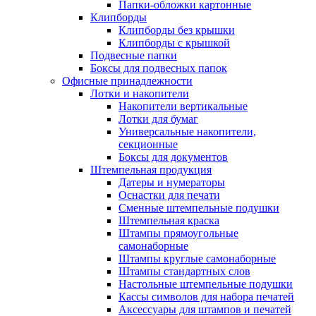
Папки-обложки картонные
Клипборды
Клипборды без крышки
Клипборды с крышкой
Подвесные папки
Боксы для подвесных папок
Офисные принадлежности
Лотки и накопители
Накопители вертикальные
Лотки для бумаг
Универсальные накопители,
секционные
Боксы для документов
Штемпельная продукция
Датеры и нумераторы
Оснастки для печати
Сменные штемпельные подушки
Штемпельная краска
Штампы прямоугольные
самонаборные
Штампы круглые самонаборные
Штампы стандартных слов
Настольные штемпельные подушки
Кассы символов для набора печатей
Аксессуары для штампов и печатей