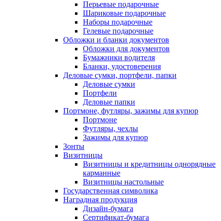
Перьевые подарочные
Шариковые подарочные
Наборы подарочные
Гелевые подарочные
Обложки и бланки документов
Обложки для документов
Бумажники водителя
Бланки, удостоверения
Деловые сумки, портфели, папки
Деловые сумки
Портфели
Деловые папки
Портмоне, футляры, зажимы для купюр
Портмоне
Футляры, чехлы
Зажимы для купюр
Зонты
Визитницы
Визитницы и кредитницы однорядные
карманные
Визитницы настольные
Государственная символика
Наградная продукция
Дизайн-бумага
Сертификат-бумага