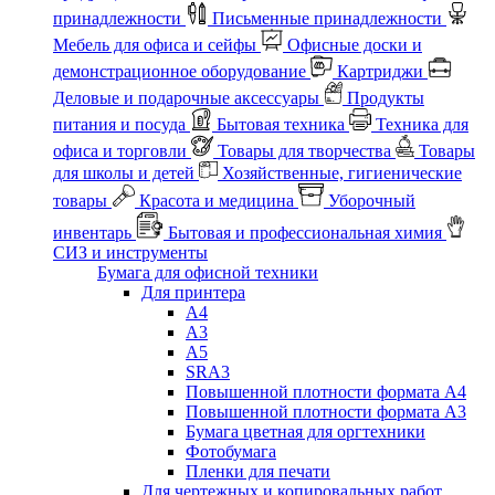
принадлежности
Письменные принадлежности
Мебель для офиса и сейфы
Офисные доски и
демонстрационное оборудование
Картриджи
Деловые и подарочные аксессуары
Продукты
питания и посуда
Бытовая техника
Техника для
офиса и торговли
Товары для творчества
Товары
для школы и детей
Хозяйственные, гигиенические
товары
Красота и медицина
Уборочный
инвентарь
Бытовая и профессиональная химия
СИЗ и инструменты
Бумага для офисной техники
Для принтера
А4
А3
А5
SRA3
Повышенной плотности формата А4
Повышенной плотности формата А3
Бумага цветная для оргтехники
Фотобумага
Пленки для печати
Для чертежных и копировальных работ