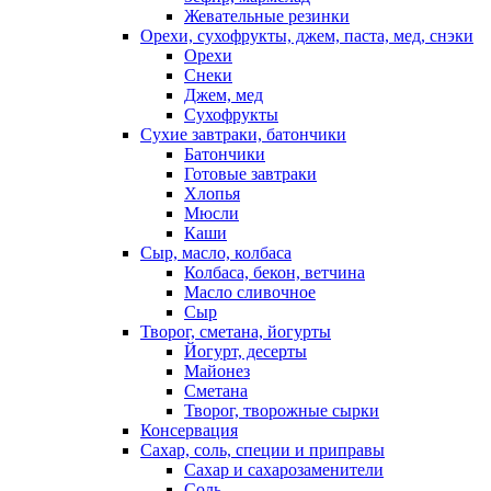
Жевательные резинки
Орехи, сухофрукты, джем, паста, мед, снэки
Орехи
Снеки
Джем, мед
Сухофрукты
Сухие завтраки, батончики
Батончики
Готовые завтраки
Хлопья
Мюсли
Каши
Сыр, масло, колбаса
Колбаса, бекон, ветчина
Масло сливочное
Сыр
Творог, сметана, йогурты
Йогурт, десерты
Майонез
Сметана
Творог, творожные сырки
Консервация
Сахар, соль, специи и приправы
Сахар и сахарозаменители
Соль