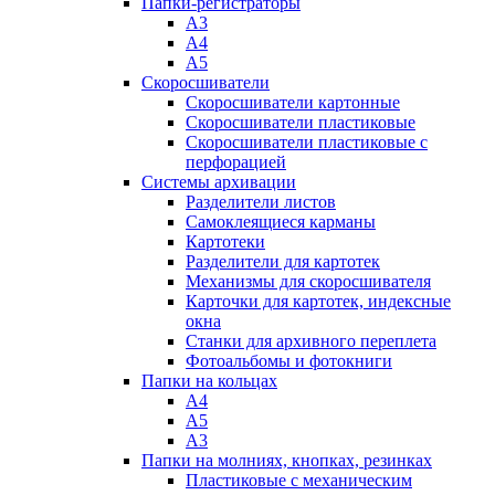
Папки-регистраторы
А3
А4
А5
Скоросшиватели
Скоросшиватели картонные
Скоросшиватели пластиковые
Скоросшиватели пластиковые с
перфорацией
Системы архивации
Разделители листов
Самоклеящиеся карманы
Картотеки
Разделители для картотек
Механизмы для скоросшивателя
Карточки для картотек, индексные
окна
Станки для архивного переплета
Фотоальбомы и фотокниги
Папки на кольцах
А4
А5
А3
Папки на молниях, кнопках, резинках
Пластиковые с механическим