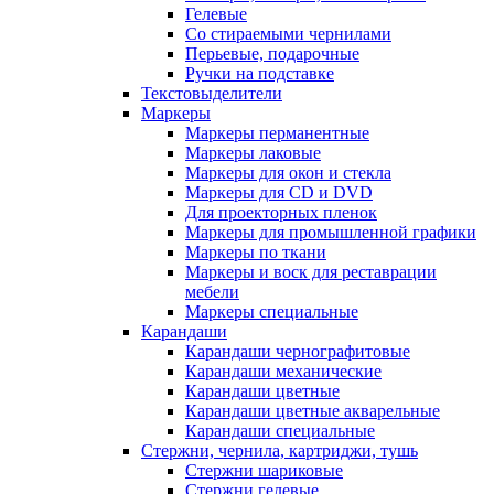
Гелевые
Со стираемыми чернилами
Перьевые, подарочные
Ручки на подставке
Текстовыделители
Маркеры
Маркеры перманентные
Маркеры лаковые
Маркеры для окон и стекла
Маркеры для CD и DVD
Для проекторных пленок
Маркеры для промышленной графики
Маркеры по ткани
Маркеры и воск для реставрации
мебели
Маркеры специальные
Карандаши
Карандаши чернографитовые
Карандаши механические
Карандаши цветные
Карандаши цветные акварельные
Карандаши специальные
Стержни, чернила, картриджи, тушь
Стержни шариковые
Стержни гелевые