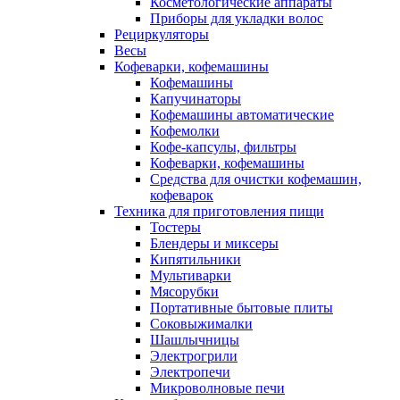
Косметологические аппараты
Приборы для укладки волос
Рециркуляторы
Весы
Кофеварки, кофемашины
Кофемашины
Капучинаторы
Кофемашины автоматические
Кофемолки
Кофе-капсулы, фильтры
Кофеварки, кофемашины
Средства для очистки кофемашин,
кофеварок
Техника для приготовления пищи
Тостеры
Блендеры и миксеры
Кипятильники
Мультиварки
Мясорубки
Портативные бытовые плиты
Соковыжималки
Шашлычницы
Электрогрили
Электропечи
Микроволновые печи