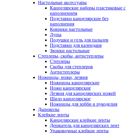
Настольные аксессуары
Канцелярские наборы пластиковые с
наполнением
Подставки канцелярские без
наполнения
Коврики настольные
Лупы
Подушки и гель для пальцев
Подставки для календаря
Звонки настольные
Степлеры, скобы, антистеплеры
Степлеры
Скобы для степлеров
Антистеплеры
Ножницы, ножи, лезвия
Ножницы канцелярские
Ножи канцелярские
Лезвия для канцелярских ножей
Шило канцелярское
Ножницы для хобби и рукоделия
Дыроколы
Клейкие ленты
Канцелярские клейкие ленты
Держатель для канцелярских лент
Упаковочные клейкие ленты