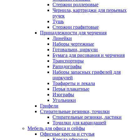
Стержни роллеровые
Чернила, картриджи для перьевых
ручек
Тушь
Стержни графитовые
Принадлежности для черчения
Линейки
Наборы чертежные
Готовальни, циркули
Бумага для рисования и черчения
Транспортиры
Рапидографы
Наборы запасных грифелей для
циркулей
Трафареты и лекала
Перья плакатные
Изографы
Угольники
Грифели
Стирательные резинки, точилки
Стирательные резинки, ластики
Точилки для карандашей
Мебель для офиса и сейфы
Офисные кресла и стулья
Кресла офисные