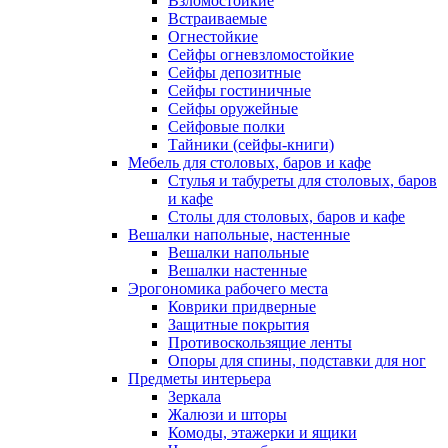
Взломостойкие
Встраиваемые
Огнестойкие
Сейфы огневзломостойкие
Сейфы депозитные
Сейфы гостиничные
Сейфы оружейные
Сейфовые полки
Тайники (сейфы-книги)
Мебель для столовых, баров и кафе
Стулья и табуреты для столовых, баров
и кафе
Столы для столовых, баров и кафе
Вешалки напольные, настенные
Вешалки напольные
Вешалки настенные
Эрогономика рабочего места
Коврики придверные
Защитные покрытия
Противоскользящие ленты
Опоры для спины, подставки для ног
Предметы интерьера
Зеркала
Жалюзи и шторы
Комоды, этажерки и ящики