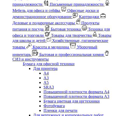
принадлежности
Письменные принадлежности
Мебель для офиса и сейфы
Офисные доски и
демонстрационное оборудование
Картриджи
Деловые и подарочные аксессуары
Продукты
питания и посуда
Бытовая техника
Техника для
офиса и торговли
Товары для творчества
Товары
для школы и детей
Хозяйственные, гигиенические
товары
Красота и медицина
Уборочный
инвентарь
Бытовая и профессиональная химия
СИЗ и инструменты
Бумага для офисной техники
Для принтера
А4
А3
А5
SRA3
Повышенной плотности формата А4
Повышенной плотности формата А3
Бумага цветная для оргтехники
Фотобумага
Пленки для печати
Для чертежных и копировальных работ