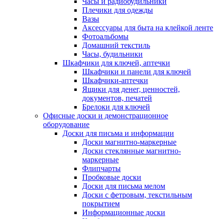
Часы и радиобудильники
Плечики для одежды
Вазы
Аксессуары для быта на клейкой ленте
Фотоальбомы
Домашний текстиль
Часы, будильники
Шкафчики для ключей, аптечки
Шкафчики и панели для ключей
Шкафчики-аптечки
Ящики для денег, ценностей,
документов, печатей
Брелоки для ключей
Офисные доски и демонстрационное
оборудование
Доски для письма и информации
Доски магнитно-маркерные
Доски стеклянные магнитно-
маркерные
Флипчарты
Пробковые доски
Доски для письма мелом
Доски с фетровым, текстильным
покрытием
Информационные доски