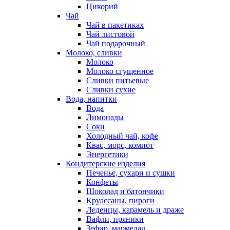
Цикорий
Чай
Чай в пакетиках
Чай листовой
Чай подарочный
Молоко, сливки
Молоко
Молоко сгущенное
Сливки питьевые
Сливки сухие
Вода, напитки
Вода
Лимонады
Соки
Холодный чай, кофе
Квас, морс, компот
Энергетики
Кондитерские изделия
Печенье, сухари и сушки
Конфеты
Шоколад и батончики
Круассаны, пироги
Леденцы, карамель и драже
Вафли, пряники
Зефир, мармелад