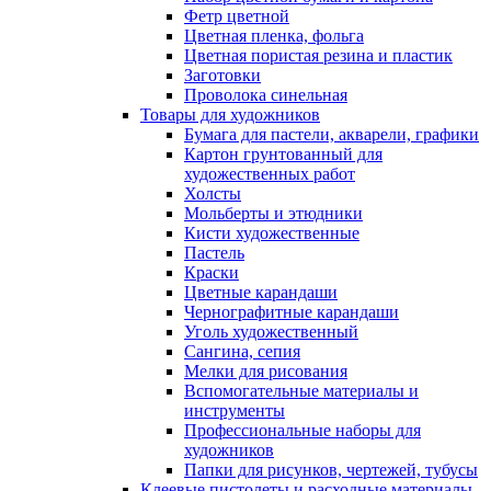
Фетр цветной
Цветная пленка, фольга
Цветная пористая резина и пластик
Заготовки
Проволока синельная
Товары для художников
Бумага для пастели, акварели, графики
Картон грунтованный для
художественных работ
Холсты
Мольберты и этюдники
Кисти художественные
Пастель
Краски
Цветные карандаши
Чернографитные карандаши
Уголь художественный
Сангина, сепия
Мелки для рисования
Вспомогательные материалы и
инструменты
Профессиональные наборы для
художников
Папки для рисунков, чертежей, тубусы
Клеевые пистолеты и расходные материалы