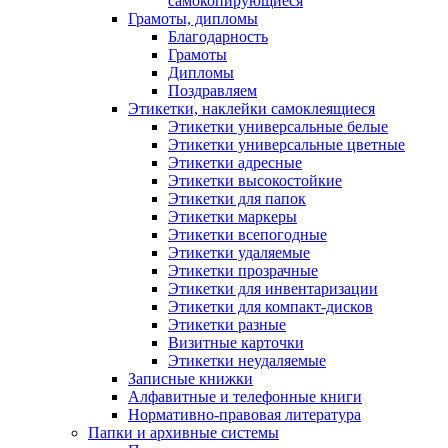
самокопирующиеся
Грамоты, дипломы
Благодарность
Грамоты
Дипломы
Поздравляем
Этикетки, наклейки самоклеящиеся
Этикетки универсальные белые
Этикетки универсальные цветные
Этикетки адресные
Этикетки высокостойкие
Этикетки для папок
Этикетки маркеры
Этикетки всепогодные
Этикетки удаляемые
Этикетки прозрачные
Этикетки для инвентаризации
Этикетки для компакт-дисков
Этикетки разные
Визитные карточки
Этикетки неудаляемые
Записные книжки
Алфавитные и телефонные книги
Нормативно-правовая литература
Папки и архивные системы