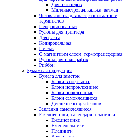
Для плоттеров
Миллиметровая, калька, ватман
Чековая лента для касс, банкоматов и
терминалов
Перфорированная
Рулоны для принтера
Для факса
Копировальная
Писчая
С магнитным слоем, термотрансферная
Рулоны для тахографов
Риббон
Бумажная продукция
Бумага для заметок
Блоки в подставке
Блоки непроклеенные
Блоки проклеенные
Блоки самоклеящиеся
Диспенсеры для блоков
Закладки самоклеящиеся
Ежедневники, календари, планинги
Ежедневники
Еженедельники
Планинги
Календари