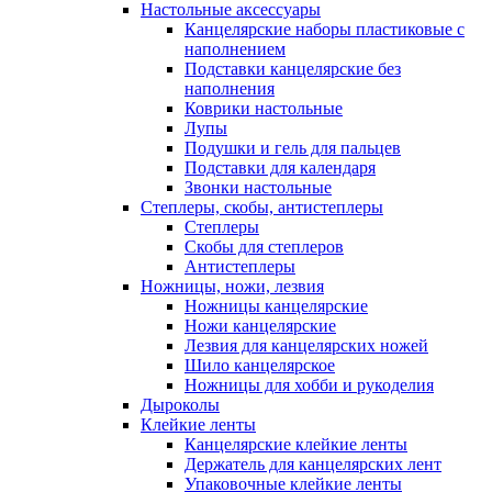
Настольные аксессуары
Канцелярские наборы пластиковые с
наполнением
Подставки канцелярские без
наполнения
Коврики настольные
Лупы
Подушки и гель для пальцев
Подставки для календаря
Звонки настольные
Степлеры, скобы, антистеплеры
Степлеры
Скобы для степлеров
Антистеплеры
Ножницы, ножи, лезвия
Ножницы канцелярские
Ножи канцелярские
Лезвия для канцелярских ножей
Шило канцелярское
Ножницы для хобби и рукоделия
Дыроколы
Клейкие ленты
Канцелярские клейкие ленты
Держатель для канцелярских лент
Упаковочные клейкие ленты