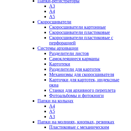
Папки-регистраторы
А3
А4
А5
Скоросшиватели
Скоросшиватели картонные
Скоросшиватели пластиковые
Скоросшиватели пластиковые с
перфорацией
Системы архивации
Разделители листов
Самоклеящиеся карманы
Картотеки
Разделители для картотек
Механизмы для скоросшивателя
Карточки для картотек, индексные
окна
Станки для архивного переплета
Фотоальбомы и фотокниги
Папки на кольцах
А4
А5
А3
Папки на молниях, кнопках, резинках
Пластиковые с механическим