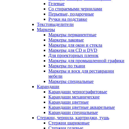
Гелевые
Со стираемыми чернилами
Перьевые, подарочные
Ручки на подставке
Текстовыделители
Маркеры
Маркеры перманентные
Маркеры лаковые
Маркеры для окон и стекла
Маркеры для CD и DVD
Для проекторных пленок
Маркеры для промышленной графики
Маркеры по ткани
Маркеры и воск для реставрации
мебели
Маркеры специальные
Карандаши
Карандаши чернографитовые
Карандаши механические
Карандаши цветные
Карандаши цветные акварельные
Карандаши специальные
Стержни, чернила, картриджи, тушь
Стержни шариковые
Стержни гелевые