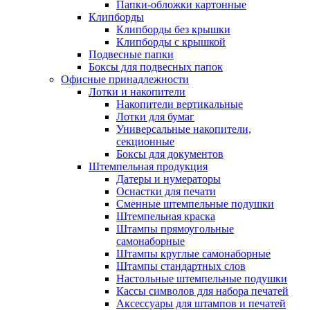
Папки-обложки картонные
Клипборды
Клипборды без крышки
Клипборды с крышкой
Подвесные папки
Боксы для подвесных папок
Офисные принадлежности
Лотки и накопители
Накопители вертикальные
Лотки для бумаг
Универсальные накопители,
секционные
Боксы для документов
Штемпельная продукция
Датеры и нумераторы
Оснастки для печати
Сменные штемпельные подушки
Штемпельная краска
Штампы прямоугольные
самонаборные
Штампы круглые самонаборные
Штампы стандартных слов
Настольные штемпельные подушки
Кассы символов для набора печатей
Аксессуары для штампов и печатей