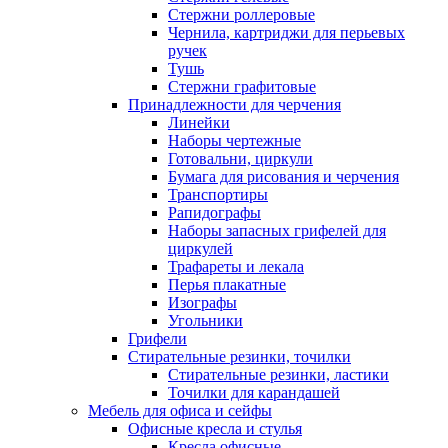
Стержни роллеровые
Чернила, картриджи для перьевых
ручек
Тушь
Стержни графитовые
Принадлежности для черчения
Линейки
Наборы чертежные
Готовальни, циркули
Бумага для рисования и черчения
Транспортиры
Рапидографы
Наборы запасных грифелей для
циркулей
Трафареты и лекала
Перья плакатные
Изографы
Угольники
Грифели
Стирательные резинки, точилки
Стирательные резинки, ластики
Точилки для карандашей
Мебель для офиса и сейфы
Офисные кресла и стулья
Кресла офисные