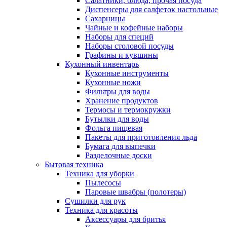
Салатники, блюда, прочая посуда
Диспенсеры для салфеток настольные
Сахарницы
Чайные и кофейные наборы
Наборы для специй
Наборы столовой посуды
Графины и кувшины
Кухонный инвентарь
Кухонные инструменты
Кухонные ножи
Фильтры для воды
Хранение продуктов
Термосы и термокружки
Бутылки для воды
Фольга пищевая
Пакеты для приготовления льда
Бумага для выпечки
Разделочные доски
Бытовая техника
Техника для уборки
Пылесосы
Паровые швабры (полотеры)
Сушилки для рук
Техника для красоты
Аксессуары для бритья