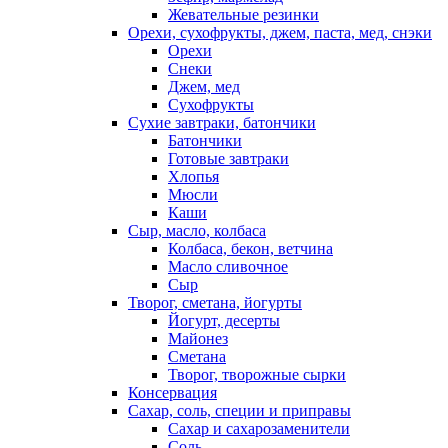
Жевательные резинки
Орехи, сухофрукты, джем, паста, мед, снэки
Орехи
Снеки
Джем, мед
Сухофрукты
Сухие завтраки, батончики
Батончики
Готовые завтраки
Хлопья
Мюсли
Каши
Сыр, масло, колбаса
Колбаса, бекон, ветчина
Масло сливочное
Сыр
Творог, сметана, йогурты
Йогурт, десерты
Майонез
Сметана
Творог, творожные сырки
Консервация
Сахар, соль, специи и приправы
Сахар и сахарозаменители
Соль