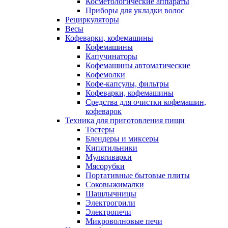
Косметологические аппараты
Приборы для укладки волос
Рециркуляторы
Весы
Кофеварки, кофемашины
Кофемашины
Капучинаторы
Кофемашины автоматические
Кофемолки
Кофе-капсулы, фильтры
Кофеварки, кофемашины
Средства для очистки кофемашин,
кофеварок
Техника для приготовления пищи
Тостеры
Блендеры и миксеры
Кипятильники
Мультиварки
Мясорубки
Портативные бытовые плиты
Соковыжималки
Шашлычницы
Электрогрили
Электропечи
Микроволновые печи