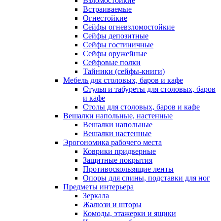
Взломостойкие
Встраиваемые
Огнестойкие
Сейфы огневзломостойкие
Сейфы депозитные
Сейфы гостиничные
Сейфы оружейные
Сейфовые полки
Тайники (сейфы-книги)
Мебель для столовых, баров и кафе
Стулья и табуреты для столовых, баров
и кафе
Столы для столовых, баров и кафе
Вешалки напольные, настенные
Вешалки напольные
Вешалки настенные
Эрогономика рабочего места
Коврики придверные
Защитные покрытия
Противоскользящие ленты
Опоры для спины, подставки для ног
Предметы интерьера
Зеркала
Жалюзи и шторы
Комоды, этажерки и ящики