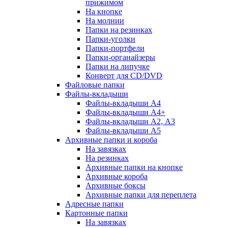
прижимом
На кнопке
На молнии
Папки на резинках
Папки-уголки
Папки-портфели
Папки-органайзеры
Папки на липучке
Конверт для CD/DVD
Файловые папки
Файлы-вкладыши
Файлы-вкладыши А4
Файлы-вкладыши А4+
Файлы-вкладыши А2, А3
Файлы-вкладыши А5
Архивные папки и короба
На завязках
На резинках
Архивные папки на кнопке
Архивные короба
Архивные боксы
Архивные папки для переплета
Адресные папки
Картонные папки
На завязках