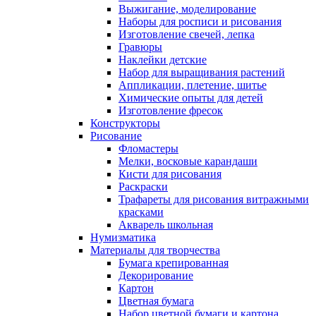
Выжигание, моделирование
Наборы для росписи и рисования
Изготовление свечей, лепка
Гравюры
Наклейки детские
Набор для выращивания растений
Аппликации, плетение, шитье
Химические опыты для детей
Изготовление фресок
Конструкторы
Рисование
Фломастеры
Мелки, восковые карандаши
Кисти для рисования
Раскраски
Трафареты для рисования витражными
красками
Акварель школьная
Нумизматика
Материалы для творчества
Бумага крепированная
Декорирование
Картон
Цветная бумага
Набор цветной бумаги и картона