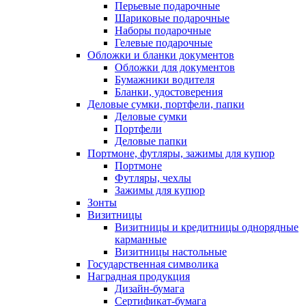
Перьевые подарочные
Шариковые подарочные
Наборы подарочные
Гелевые подарочные
Обложки и бланки документов
Обложки для документов
Бумажники водителя
Бланки, удостоверения
Деловые сумки, портфели, папки
Деловые сумки
Портфели
Деловые папки
Портмоне, футляры, зажимы для купюр
Портмоне
Футляры, чехлы
Зажимы для купюр
Зонты
Визитницы
Визитницы и кредитницы однорядные
карманные
Визитницы настольные
Государственная символика
Наградная продукция
Дизайн-бумага
Сертификат-бумага