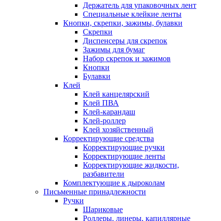
Держатель для упаковочных лент
Специальные клейкие ленты
Кнопки, скрепки, зажимы, булавки
Скрепки
Диспенсеры для скрепок
Зажимы для бумаг
Набор скрепок и зажимов
Кнопки
Булавки
Клей
Клей канцелярский
Клей ПВА
Клей-карандаш
Клей-роллер
Клей хозяйственный
Корректирующие средства
Корректирующие ручки
Корректирующие ленты
Корректирующие жидкости,
разбавители
Комплектующие к дыроколам
Письменные принадлежности
Ручки
Шариковые
Роллеры, линеры, капиллярные