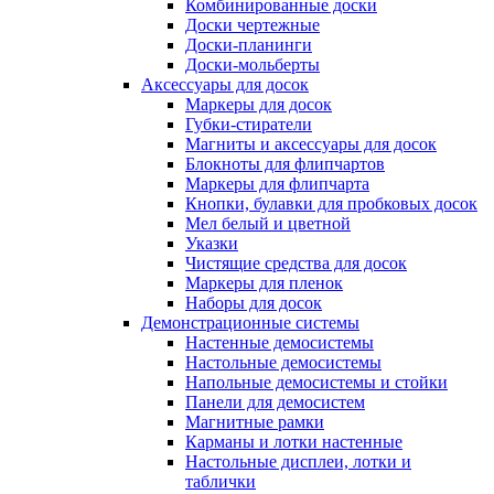
Комбинированные доски
Доски чертежные
Доски-планинги
Доски-мольберты
Аксессуары для досок
Маркеры для досок
Губки-стиратели
Магниты и аксессуары для досок
Блокноты для флипчартов
Маркеры для флипчарта
Кнопки, булавки для пробковых досок
Мел белый и цветной
Указки
Чистящие средства для досок
Маркеры для пленок
Наборы для досок
Демонстрационные системы
Настенные демосистемы
Настольные демосистемы
Напольные демосистемы и стойки
Панели для демосистем
Магнитные рамки
Карманы и лотки настенные
Настольные дисплеи, лотки и
таблички