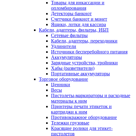
Товары для инкассации и
опломбирования
Детекторы банкнот
Счетчики банкнот и монет
Ящики, лотки для кассира
Кабели, адаптеры, фильтры, ИБП
Сетевые фильтры
Кабели, адаптеры, переходники
Удлинители
Источники бесперебойного питания
Аккумуляторы
Зарядные устройства, тройники
Хабы (разветвители)
Портативные аккумуляторы
Торговое оборудование
Ценники
Весы
Пистолеты-маркираторы и расходные
материалы к ним
Принтеры печати этикеток и
картриджи к ним
Противокражное оборудование
Тележки грузовые
Красящие ролики для этикет-
пистолетов