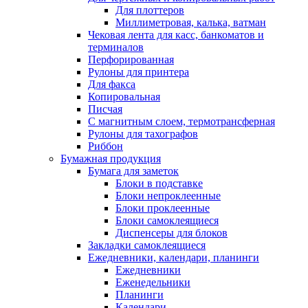
Для плоттеров
Миллиметровая, калька, ватман
Чековая лента для касс, банкоматов и
терминалов
Перфорированная
Рулоны для принтера
Для факса
Копировальная
Писчая
С магнитным слоем, термотрансферная
Рулоны для тахографов
Риббон
Бумажная продукция
Бумага для заметок
Блоки в подставке
Блоки непроклеенные
Блоки проклеенные
Блоки самоклеящиеся
Диспенсеры для блоков
Закладки самоклеящиеся
Ежедневники, календари, планинги
Ежедневники
Еженедельники
Планинги
Календари