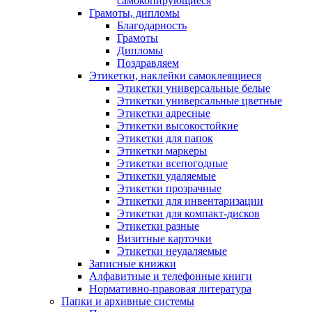
самокопирующиеся
Грамоты, дипломы
Благодарность
Грамоты
Дипломы
Поздравляем
Этикетки, наклейки самоклеящиеся
Этикетки универсальные белые
Этикетки универсальные цветные
Этикетки адресные
Этикетки высокостойкие
Этикетки для папок
Этикетки маркеры
Этикетки всепогодные
Этикетки удаляемые
Этикетки прозрачные
Этикетки для инвентаризации
Этикетки для компакт-дисков
Этикетки разные
Визитные карточки
Этикетки неудаляемые
Записные книжки
Алфавитные и телефонные книги
Нормативно-правовая литература
Папки и архивные системы