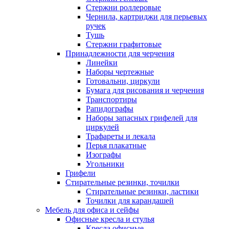
Стержни роллеровые
Чернила, картриджи для перьевых
ручек
Тушь
Стержни графитовые
Принадлежности для черчения
Линейки
Наборы чертежные
Готовальни, циркули
Бумага для рисования и черчения
Транспортиры
Рапидографы
Наборы запасных грифелей для
циркулей
Трафареты и лекала
Перья плакатные
Изографы
Угольники
Грифели
Стирательные резинки, точилки
Стирательные резинки, ластики
Точилки для карандашей
Мебель для офиса и сейфы
Офисные кресла и стулья
Кресла офисные