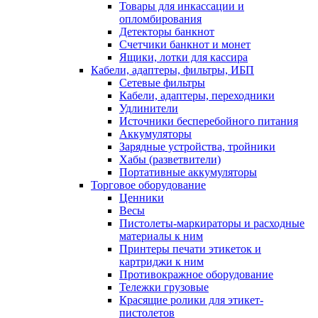
Товары для инкассации и
опломбирования
Детекторы банкнот
Счетчики банкнот и монет
Ящики, лотки для кассира
Кабели, адаптеры, фильтры, ИБП
Сетевые фильтры
Кабели, адаптеры, переходники
Удлинители
Источники бесперебойного питания
Аккумуляторы
Зарядные устройства, тройники
Хабы (разветвители)
Портативные аккумуляторы
Торговое оборудование
Ценники
Весы
Пистолеты-маркираторы и расходные
материалы к ним
Принтеры печати этикеток и
картриджи к ним
Противокражное оборудование
Тележки грузовые
Красящие ролики для этикет-
пистолетов