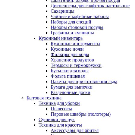
Салатники, блюда, прочая посуда
Диспенсеры для салфеток настольные
Сахарницы
Чайные и кофейные наборы
Наборы для специй
Наборы столовой посуды
Графины и кувшины
Кухонный инвентарь
Кухонные инструменты
Кухонные ножи
Фильтры для воды
Хранение продуктов
Термосы и термокружки
Бутылки для воды
Фольга пищевая
Пакеты для приготовления льда
Бумага для выпечки
Разделочные доски
Бытовая техника
Техника для уборки
Пылесосы
Паровые швабры (полотеры)
Сушилки для рук
Техника для красоты
Аксессуары для бритья