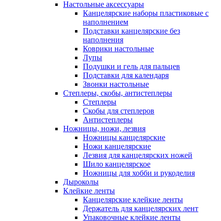
Настольные аксессуары
Канцелярские наборы пластиковые с
наполнением
Подставки канцелярские без
наполнения
Коврики настольные
Лупы
Подушки и гель для пальцев
Подставки для календаря
Звонки настольные
Степлеры, скобы, антистеплеры
Степлеры
Скобы для степлеров
Антистеплеры
Ножницы, ножи, лезвия
Ножницы канцелярские
Ножи канцелярские
Лезвия для канцелярских ножей
Шило канцелярское
Ножницы для хобби и рукоделия
Дыроколы
Клейкие ленты
Канцелярские клейкие ленты
Держатель для канцелярских лент
Упаковочные клейкие ленты