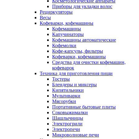
Косметологические аппараты
Приборы для укладки волос
Рециркуляторы
Весы
Кофеварки, кофемашины
Кофемашины
Капучинаторы
Кофемашины автоматические
Кофемолки
Кофе-капсулы, фильтры
Кофеварки, кофемашины
Средства для очистки кофемашин,
кофеварок
Техника для приготовления пищи
Тостеры
Блендеры и миксеры
Кипятильники
Мультиварки
Мясорубки
Портативные бытовые плиты
Соковыжималки
Шашлычницы
Электрогрили
Электропечи
Микроволновые печи