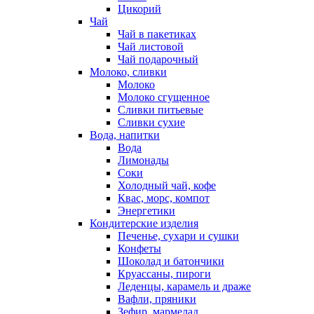
Цикорий
Чай
Чай в пакетиках
Чай листовой
Чай подарочный
Молоко, сливки
Молоко
Молоко сгущенное
Сливки питьевые
Сливки сухие
Вода, напитки
Вода
Лимонады
Соки
Холодный чай, кофе
Квас, морс, компот
Энергетики
Кондитерские изделия
Печенье, сухари и сушки
Конфеты
Шоколад и батончики
Круассаны, пироги
Леденцы, карамель и драже
Вафли, пряники
Зефир, мармелад