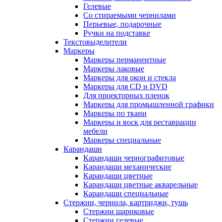
Гелевые
Со стираемыми чернилами
Перьевые, подарочные
Ручки на подставке
Текстовыделители
Маркеры
Маркеры перманентные
Маркеры лаковые
Маркеры для окон и стекла
Маркеры для CD и DVD
Для проекторных пленок
Маркеры для промышленной графики
Маркеры по ткани
Маркеры и воск для реставрации
мебели
Маркеры специальные
Карандаши
Карандаши чернографитовые
Карандаши механические
Карандаши цветные
Карандаши цветные акварельные
Карандаши специальные
Стержни, чернила, картриджи, тушь
Стержни шариковые
Стержни гелевые