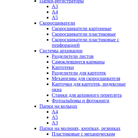
Папки-регистраторы
А3
А4
А5
Скоросшиватели
Скоросшиватели картонные
Скоросшиватели пластиковые
Скоросшиватели пластиковые с
перфорацией
Системы архивации
Разделители листов
Самоклеящиеся карманы
Картотеки
Разделители для картотек
Механизмы для скоросшивателя
Карточки для картотек, индексные
окна
Станки для архивного переплета
Фотоальбомы и фотокниги
Папки на кольцах
А4
А5
А3
Папки на молниях, кнопках, резинках
Пластиковые с механическим