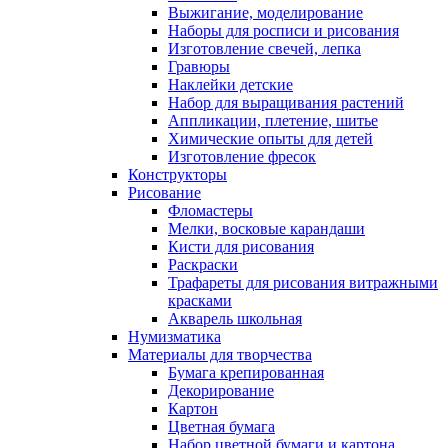
Выжигание, моделирование
Наборы для росписи и рисования
Изготовление свечей, лепка
Гравюры
Наклейки детские
Набор для выращивания растений
Аппликации, плетение, шитье
Химические опыты для детей
Изготовление фресок
Конструкторы
Рисование
Фломастеры
Мелки, восковые карандаши
Кисти для рисования
Раскраски
Трафареты для рисования витражными
красками
Акварель школьная
Нумизматика
Материалы для творчества
Бумага крепированная
Декорирование
Картон
Цветная бумага
Набор цветной бумаги и картона