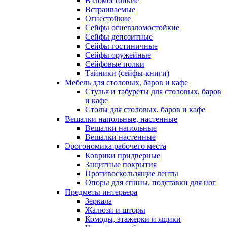
Взломостойкие
Встраиваемые
Огнестойкие
Сейфы огневзломостойкие
Сейфы депозитные
Сейфы гостиничные
Сейфы оружейные
Сейфовые полки
Тайники (сейфы-книги)
Мебель для столовых, баров и кафе
Стулья и табуреты для столовых, баров
и кафе
Столы для столовых, баров и кафе
Вешалки напольные, настенные
Вешалки напольные
Вешалки настенные
Эрогономика рабочего места
Коврики придверные
Защитные покрытия
Противоскользящие ленты
Опоры для спины, подставки для ног
Предметы интерьера
Зеркала
Жалюзи и шторы
Комоды, этажерки и ящики