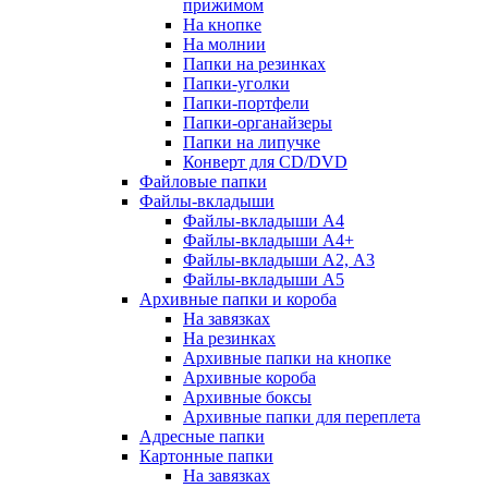
прижимом
На кнопке
На молнии
Папки на резинках
Папки-уголки
Папки-портфели
Папки-органайзеры
Папки на липучке
Конверт для CD/DVD
Файловые папки
Файлы-вкладыши
Файлы-вкладыши А4
Файлы-вкладыши А4+
Файлы-вкладыши А2, А3
Файлы-вкладыши А5
Архивные папки и короба
На завязках
На резинках
Архивные папки на кнопке
Архивные короба
Архивные боксы
Архивные папки для переплета
Адресные папки
Картонные папки
На завязках