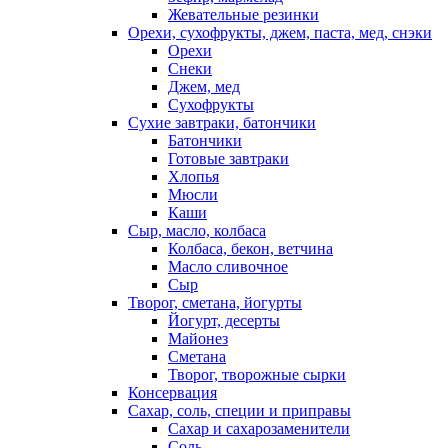
Жевательные резинки
Орехи, сухофрукты, джем, паста, мед, снэки
Орехи
Снеки
Джем, мед
Сухофрукты
Сухие завтраки, батончики
Батончики
Готовые завтраки
Хлопья
Мюсли
Каши
Сыр, масло, колбаса
Колбаса, бекон, ветчина
Масло сливочное
Сыр
Творог, сметана, йогурты
Йогурт, десерты
Майонез
Сметана
Творог, творожные сырки
Консервация
Сахар, соль, специи и приправы
Сахар и сахарозаменители
Соль