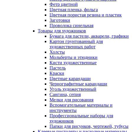
Фетр цветной
Цветная пленка, фольга
Цветная пористая резина и пластик
Заготовки
Проволока синельная
Товары для художников
Бумага для пастели, акварели, графики
Картон грунтованный для
художественных работ
Холсты
Мольберты и этюдники
Кисти художественные
Пастель
Краски
Цветные карандаши
Чернографитные карандаши
Уголь художественный
Сангина, сепия
Мелки для рисования
Вспомогательные материалы и
инструменты
Профессиональные наборы для
художников
Папки для рисунков, чертежей, тубусы
Клеевые пистолеты и расходные материалы