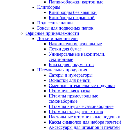
Папки-обложки картонные
Клипборды
Клипборды без крышки
Клипборды с крышкой
Подвесные папки
Боксы для подвесных папок
Офисные принадлежности
Лотки и накопители
Накопители вертикальные
Лотки для бумаг
Универсальные накопители,
секционные
Боксы для документов
Штемпельная продукция
Датеры и нумераторы
Оснастки для печати
Сменные штемпельные подушки
Штемпельная краска
Штампы прямоугольные
самонаборные
Штампы круглые самонаборные
Штампы стандартных слов
Настольные штемпельные подушки
Кассы символов для набора печатей
Аксессуары для штампов и печатей