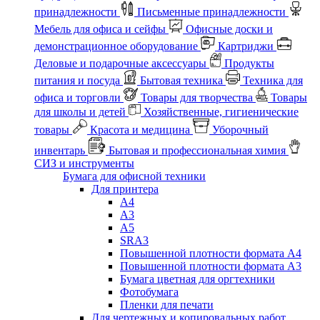
принадлежности
Письменные принадлежности
Мебель для офиса и сейфы
Офисные доски и
демонстрационное оборудование
Картриджи
Деловые и подарочные аксессуары
Продукты
питания и посуда
Бытовая техника
Техника для
офиса и торговли
Товары для творчества
Товары
для школы и детей
Хозяйственные, гигиенические
товары
Красота и медицина
Уборочный
инвентарь
Бытовая и профессиональная химия
СИЗ и инструменты
Бумага для офисной техники
Для принтера
А4
А3
А5
SRA3
Повышенной плотности формата А4
Повышенной плотности формата А3
Бумага цветная для оргтехники
Фотобумага
Пленки для печати
Для чертежных и копировальных работ