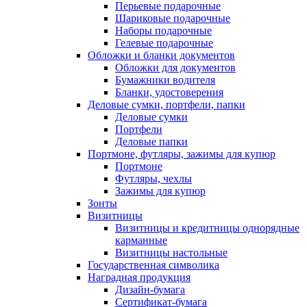
Перьевые подарочные
Шариковые подарочные
Наборы подарочные
Гелевые подарочные
Обложки и бланки документов
Обложки для документов
Бумажники водителя
Бланки, удостоверения
Деловые сумки, портфели, папки
Деловые сумки
Портфели
Деловые папки
Портмоне, футляры, зажимы для купюр
Портмоне
Футляры, чехлы
Зажимы для купюр
Зонты
Визитницы
Визитницы и кредитницы однорядные
карманные
Визитницы настольные
Государственная символика
Наградная продукция
Дизайн-бумага
Сертификат-бумага