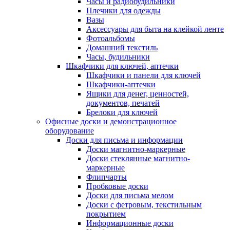
Часы и радиобудильники
Плечики для одежды
Вазы
Аксессуары для быта на клейкой ленте
Фотоальбомы
Домашний текстиль
Часы, будильники
Шкафчики для ключей, аптечки
Шкафчики и панели для ключей
Шкафчики-аптечки
Ящики для денег, ценностей,
документов, печатей
Брелоки для ключей
Офисные доски и демонстрационное
оборудование
Доски для письма и информации
Доски магнитно-маркерные
Доски стеклянные магнитно-
маркерные
Флипчарты
Пробковые доски
Доски для письма мелом
Доски с фетровым, текстильным
покрытием
Информационные доски