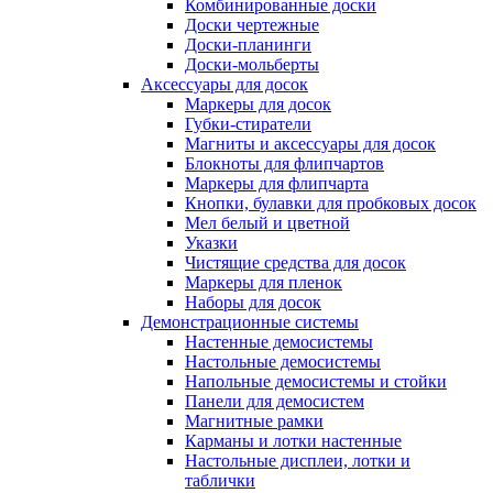
Комбинированные доски
Доски чертежные
Доски-планинги
Доски-мольберты
Аксессуары для досок
Маркеры для досок
Губки-стиратели
Магниты и аксессуары для досок
Блокноты для флипчартов
Маркеры для флипчарта
Кнопки, булавки для пробковых досок
Мел белый и цветной
Указки
Чистящие средства для досок
Маркеры для пленок
Наборы для досок
Демонстрационные системы
Настенные демосистемы
Настольные демосистемы
Напольные демосистемы и стойки
Панели для демосистем
Магнитные рамки
Карманы и лотки настенные
Настольные дисплеи, лотки и
таблички