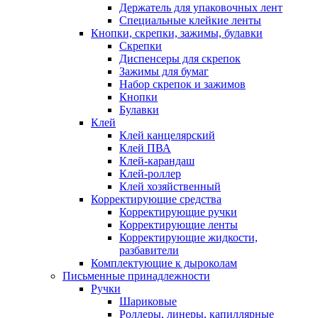
Держатель для упаковочных лент
Специальные клейкие ленты
Кнопки, скрепки, зажимы, булавки
Скрепки
Диспенсеры для скрепок
Зажимы для бумаг
Набор скрепок и зажимов
Кнопки
Булавки
Клей
Клей канцелярский
Клей ПВА
Клей-карандаш
Клей-роллер
Клей хозяйственный
Корректирующие средства
Корректирующие ручки
Корректирующие ленты
Корректирующие жидкости,
разбавители
Комплектующие к дыроколам
Письменные принадлежности
Ручки
Шариковые
Роллеры, линеры, капиллярные