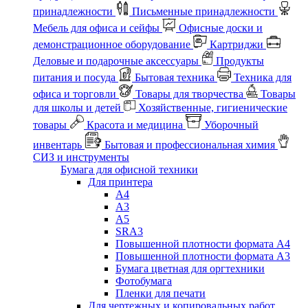
принадлежности
Письменные принадлежности
Мебель для офиса и сейфы
Офисные доски и
демонстрационное оборудование
Картриджи
Деловые и подарочные аксессуары
Продукты
питания и посуда
Бытовая техника
Техника для
офиса и торговли
Товары для творчества
Товары
для школы и детей
Хозяйственные, гигиенические
товары
Красота и медицина
Уборочный
инвентарь
Бытовая и профессиональная химия
СИЗ и инструменты
Бумага для офисной техники
Для принтера
А4
А3
А5
SRA3
Повышенной плотности формата А4
Повышенной плотности формата А3
Бумага цветная для оргтехники
Фотобумага
Пленки для печати
Для чертежных и копировальных работ