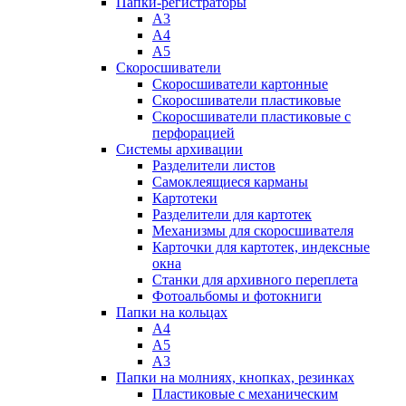
Папки-регистраторы
А3
А4
А5
Скоросшиватели
Скоросшиватели картонные
Скоросшиватели пластиковые
Скоросшиватели пластиковые с
перфорацией
Системы архивации
Разделители листов
Самоклеящиеся карманы
Картотеки
Разделители для картотек
Механизмы для скоросшивателя
Карточки для картотек, индексные
окна
Станки для архивного переплета
Фотоальбомы и фотокниги
Папки на кольцах
А4
А5
А3
Папки на молниях, кнопках, резинках
Пластиковые с механическим