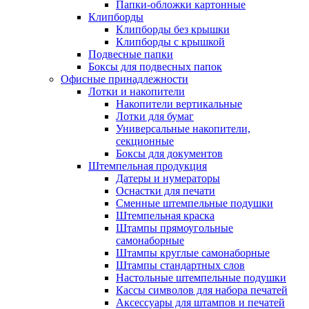
Папки-обложки картонные
Клипборды
Клипборды без крышки
Клипборды с крышкой
Подвесные папки
Боксы для подвесных папок
Офисные принадлежности
Лотки и накопители
Накопители вертикальные
Лотки для бумаг
Универсальные накопители,
секционные
Боксы для документов
Штемпельная продукция
Датеры и нумераторы
Оснастки для печати
Сменные штемпельные подушки
Штемпельная краска
Штампы прямоугольные
самонаборные
Штампы круглые самонаборные
Штампы стандартных слов
Настольные штемпельные подушки
Кассы символов для набора печатей
Аксессуары для штампов и печатей