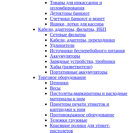
Товары для инкассации и
опломбирования
Детекторы банкнот
Счетчики банкнот и монет
Ящики, лотки для кассира
Кабели, адаптеры, фильтры, ИБП
Сетевые фильтры
Кабели, адаптеры, переходники
Удлинители
Источники бесперебойного питания
Аккумуляторы
Зарядные устройства, тройники
Хабы (разветвители)
Портативные аккумуляторы
Торговое оборудование
Ценники
Весы
Пистолеты-маркираторы и расходные
материалы к ним
Принтеры печати этикеток и
картриджи к ним
Противокражное оборудование
Тележки грузовые
Красящие ролики для этикет-
пистолетов