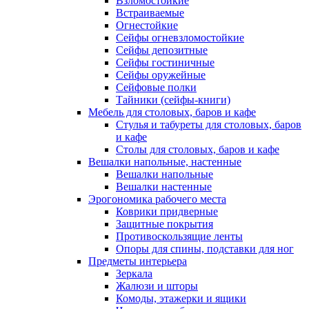
Взломостойкие
Встраиваемые
Огнестойкие
Сейфы огневзломостойкие
Сейфы депозитные
Сейфы гостиничные
Сейфы оружейные
Сейфовые полки
Тайники (сейфы-книги)
Мебель для столовых, баров и кафе
Стулья и табуреты для столовых, баров
и кафе
Столы для столовых, баров и кафе
Вешалки напольные, настенные
Вешалки напольные
Вешалки настенные
Эрогономика рабочего места
Коврики придверные
Защитные покрытия
Противоскользящие ленты
Опоры для спины, подставки для ног
Предметы интерьера
Зеркала
Жалюзи и шторы
Комоды, этажерки и ящики