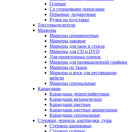
Гелевые
Со стираемыми чернилами
Перьевые, подарочные
Ручки на подставке
Текстовыделители
Маркеры
Маркеры перманентные
Маркеры лаковые
Маркеры для окон и стекла
Маркеры для CD и DVD
Для проекторных пленок
Маркеры для промышленной графики
Маркеры по ткани
Маркеры и воск для реставрации
мебели
Маркеры специальные
Карандаши
Карандаши чернографитовые
Карандаши механические
Карандаши цветные
Карандаши цветные акварельные
Карандаши специальные
Стержни, чернила, картриджи, тушь
Стержни шариковые
Стержни гелевые