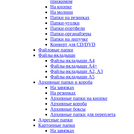
прижимом
На кнопке
На молнии
Папки на резинках
Папки-уголки
Папки-портфели
Папки-органайзеры
Папки на липучке
Конверт для CD/DVD
Файловые папки
Файлы-вкладыши
Файлы-вкладыши А4
Файлы-вкладыши А4+
Файлы-вкладыши А2, А3
Файлы-вкладыши А5
Архивные папки и короба
На завязках
На резинках
Архивные папки на кнопке
Архивные короба
Архивные боксы
Архивные папки для переплета
Адресные папки
Картонные папки
На завязках