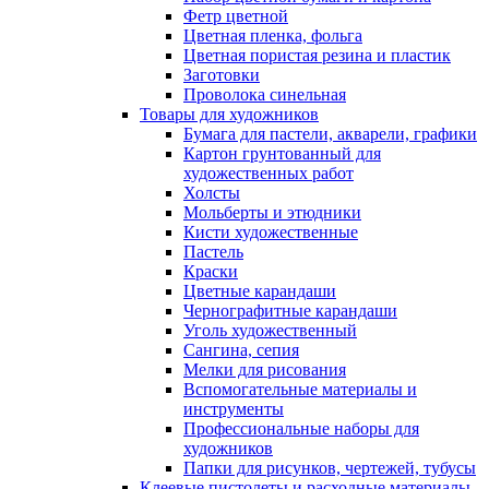
Фетр цветной
Цветная пленка, фольга
Цветная пористая резина и пластик
Заготовки
Проволока синельная
Товары для художников
Бумага для пастели, акварели, графики
Картон грунтованный для
художественных работ
Холсты
Мольберты и этюдники
Кисти художественные
Пастель
Краски
Цветные карандаши
Чернографитные карандаши
Уголь художественный
Сангина, сепия
Мелки для рисования
Вспомогательные материалы и
инструменты
Профессиональные наборы для
художников
Папки для рисунков, чертежей, тубусы
Клеевые пистолеты и расходные материалы