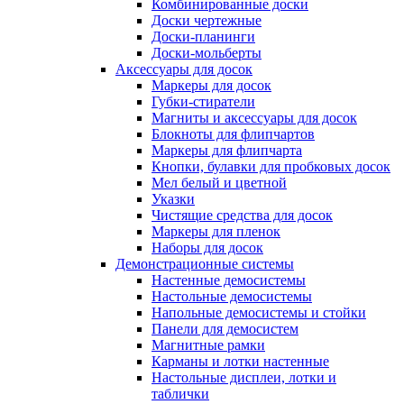
Комбинированные доски
Доски чертежные
Доски-планинги
Доски-мольберты
Аксессуары для досок
Маркеры для досок
Губки-стиратели
Магниты и аксессуары для досок
Блокноты для флипчартов
Маркеры для флипчарта
Кнопки, булавки для пробковых досок
Мел белый и цветной
Указки
Чистящие средства для досок
Маркеры для пленок
Наборы для досок
Демонстрационные системы
Настенные демосистемы
Настольные демосистемы
Напольные демосистемы и стойки
Панели для демосистем
Магнитные рамки
Карманы и лотки настенные
Настольные дисплеи, лотки и
таблички