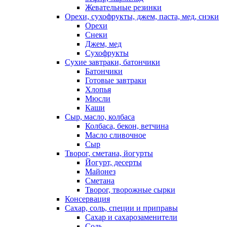
Жевательные резинки
Орехи, сухофрукты, джем, паста, мед, снэки
Орехи
Снеки
Джем, мед
Сухофрукты
Сухие завтраки, батончики
Батончики
Готовые завтраки
Хлопья
Мюсли
Каши
Сыр, масло, колбаса
Колбаса, бекон, ветчина
Масло сливочное
Сыр
Творог, сметана, йогурты
Йогурт, десерты
Майонез
Сметана
Творог, творожные сырки
Консервация
Сахар, соль, специи и приправы
Сахар и сахарозаменители
Соль