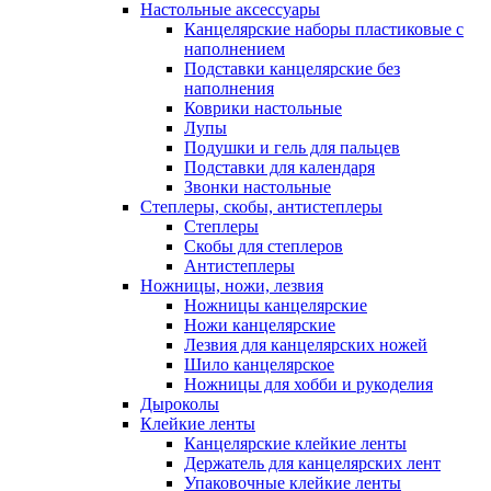
Настольные аксессуары
Канцелярские наборы пластиковые с
наполнением
Подставки канцелярские без
наполнения
Коврики настольные
Лупы
Подушки и гель для пальцев
Подставки для календаря
Звонки настольные
Степлеры, скобы, антистеплеры
Степлеры
Скобы для степлеров
Антистеплеры
Ножницы, ножи, лезвия
Ножницы канцелярские
Ножи канцелярские
Лезвия для канцелярских ножей
Шило канцелярское
Ножницы для хобби и рукоделия
Дыроколы
Клейкие ленты
Канцелярские клейкие ленты
Держатель для канцелярских лент
Упаковочные клейкие ленты