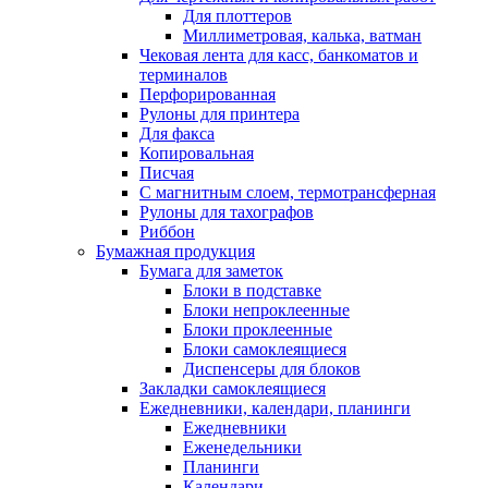
Для плоттеров
Миллиметровая, калька, ватман
Чековая лента для касс, банкоматов и
терминалов
Перфорированная
Рулоны для принтера
Для факса
Копировальная
Писчая
С магнитным слоем, термотрансферная
Рулоны для тахографов
Риббон
Бумажная продукция
Бумага для заметок
Блоки в подставке
Блоки непроклеенные
Блоки проклеенные
Блоки самоклеящиеся
Диспенсеры для блоков
Закладки самоклеящиеся
Ежедневники, календари, планинги
Ежедневники
Еженедельники
Планинги
Календари