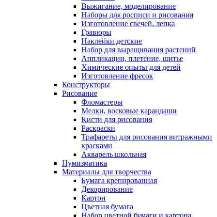
Выжигание, моделирование
Наборы для росписи и рисования
Изготовление свечей, лепка
Гравюры
Наклейки детские
Набор для выращивания растений
Аппликации, плетение, шитье
Химические опыты для детей
Изготовление фресок
Конструкторы
Рисование
Фломастеры
Мелки, восковые карандаши
Кисти для рисования
Раскраски
Трафареты для рисования витражными
красками
Акварель школьная
Нумизматика
Материалы для творчества
Бумага крепированная
Декорирование
Картон
Цветная бумага
Набор цветной бумаги и картона