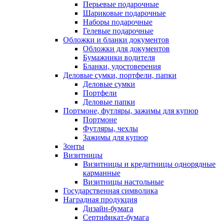
Перьевые подарочные
Шариковые подарочные
Наборы подарочные
Гелевые подарочные
Обложки и бланки документов
Обложки для документов
Бумажники водителя
Бланки, удостоверения
Деловые сумки, портфели, папки
Деловые сумки
Портфели
Деловые папки
Портмоне, футляры, зажимы для купюр
Портмоне
Футляры, чехлы
Зажимы для купюр
Зонты
Визитницы
Визитницы и кредитницы однорядные
карманные
Визитницы настольные
Государственная символика
Наградная продукция
Дизайн-бумага
Сертификат-бумага