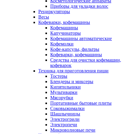
Косметологические аппараты
Приборы для укладки волос
Рециркуляторы
Весы
Кофеварки, кофемашины
Кофемашины
Капучинаторы
Кофемашины автоматические
Кофемолки
Кофе-капсулы, фильтры
Кофеварки, кофемашины
Средства для очистки кофемашин,
кофеварок
Техника для приготовления пищи
Тостеры
Блендеры и миксеры
Кипятильники
Мультиварки
Мясорубки
Портативные бытовые плиты
Соковыжималки
Шашлычницы
Электрогрили
Электропечи
Микроволновые печи