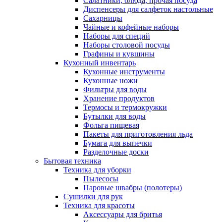
Салатники, блюда, прочая посуда
Диспенсеры для салфеток настольные
Сахарницы
Чайные и кофейные наборы
Наборы для специй
Наборы столовой посуды
Графины и кувшины
Кухонный инвентарь
Кухонные инструменты
Кухонные ножи
Фильтры для воды
Хранение продуктов
Термосы и термокружки
Бутылки для воды
Фольга пищевая
Пакеты для приготовления льда
Бумага для выпечки
Разделочные доски
Бытовая техника
Техника для уборки
Пылесосы
Паровые швабры (полотеры)
Сушилки для рук
Техника для красоты
Аксессуары для бритья