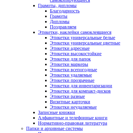
самокопирующиеся
Грамоты, дипломы
Благодарность
Грамоты
Дипломы
Поздравляем
Этикетки, наклейки самоклеящиеся
Этикетки универсальные белые
Этикетки универсальные цветные
Этикетки адресные
Этикетки высокостойкие
Этикетки для папок
Этикетки маркеры
Этикетки всепогодные
Этикетки удаляемые
Этикетки прозрачные
Этикетки для инвентаризации
Этикетки для компакт-дисков
Этикетки разные
Визитные карточки
Этикетки неудаляемые
Записные книжки
Алфавитные и телефонные книги
Нормативно-правовая литература
Папки и архивные системы