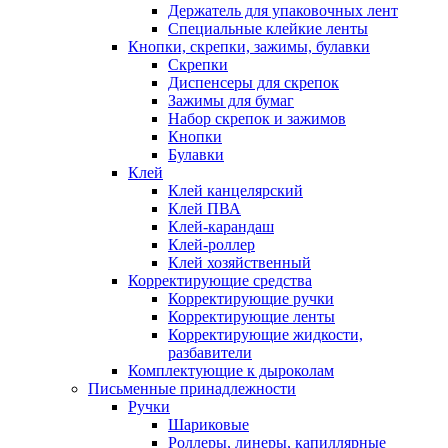
Держатель для упаковочных лент
Специальные клейкие ленты
Кнопки, скрепки, зажимы, булавки
Скрепки
Диспенсеры для скрепок
Зажимы для бумаг
Набор скрепок и зажимов
Кнопки
Булавки
Клей
Клей канцелярский
Клей ПВА
Клей-карандаш
Клей-роллер
Клей хозяйственный
Корректирующие средства
Корректирующие ручки
Корректирующие ленты
Корректирующие жидкости,
разбавители
Комплектующие к дыроколам
Письменные принадлежности
Ручки
Шариковые
Роллеры, линеры, капиллярные