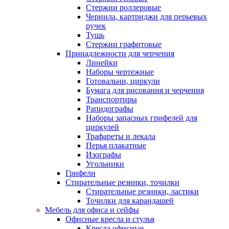
Стержни роллеровые
Чернила, картриджи для перьевых
ручек
Тушь
Стержни графитовые
Принадлежности для черчения
Линейки
Наборы чертежные
Готовальни, циркули
Бумага для рисования и черчения
Транспортиры
Рапидографы
Наборы запасных грифелей для
циркулей
Трафареты и лекала
Перья плакатные
Изографы
Угольники
Грифели
Стирательные резинки, точилки
Стирательные резинки, ластики
Точилки для карандашей
Мебель для офиса и сейфы
Офисные кресла и стулья
Кресла офисные