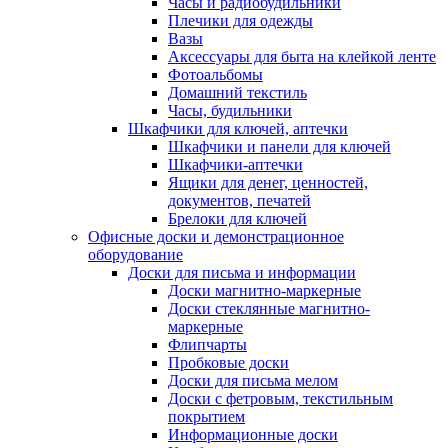
Часы и радиобудильники
Плечики для одежды
Вазы
Аксессуары для быта на клейкой ленте
Фотоальбомы
Домашний текстиль
Часы, будильники
Шкафчики для ключей, аптечки
Шкафчики и панели для ключей
Шкафчики-аптечки
Ящики для денег, ценностей,
документов, печатей
Брелоки для ключей
Офисные доски и демонстрационное
оборудование
Доски для письма и информации
Доски магнитно-маркерные
Доски стеклянные магнитно-
маркерные
Флипчарты
Пробковые доски
Доски для письма мелом
Доски с фетровым, текстильным
покрытием
Информационные доски