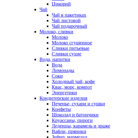
Цикорий
Чай
Чай в пакетиках
Чай листовой
Чай подарочный
Молоко, сливки
Молоко
Молоко сгущенное
Сливки питьевые
Сливки сухие
Вода, напитки
Вода
Лимонады
Соки
Холодный чай, кофе
Квас, морс, компот
Энергетики
Кондитерские изделия
Печенье, сухари и сушки
Конфеты
Шоколад и батончики
Круассаны, пироги
Леденцы, карамель и драже
Вафли, пряники
Зефир, мармелад