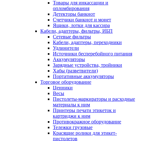
Товары для инкассации и
опломбирования
Детекторы банкнот
Счетчики банкнот и монет
Ящики, лотки для кассира
Кабели, адаптеры, фильтры, ИБП
Сетевые фильтры
Кабели, адаптеры, переходники
Удлинители
Источники бесперебойного питания
Аккумуляторы
Зарядные устройства, тройники
Хабы (разветвители)
Портативные аккумуляторы
Торговое оборудование
Ценники
Весы
Пистолеты-маркираторы и расходные
материалы к ним
Принтеры печати этикеток и
картриджи к ним
Противокражное оборудование
Тележки грузовые
Красящие ролики для этикет-
пистолетов