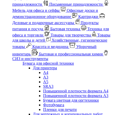
принадлежности
Письменные принадлежности
Мебель для офиса и сейфы
Офисные доски и
демонстрационное оборудование
Картриджи
Деловые и подарочные аксессуары
Продукты
питания и посуда
Бытовая техника
Техника для
офиса и торговли
Товары для творчества
Товары
для школы и детей
Хозяйственные, гигиенические
товары
Красота и медицина
Уборочный
инвентарь
Бытовая и профессиональная химия
СИЗ и инструменты
Бумага для офисной техники
Для принтера
А4
А3
А5
SRA3
Повышенной плотности формата А4
Повышенной плотности формата А3
Бумага цветная для оргтехники
Фотобумага
Пленки для печати
Для чертежных и копировальных работ