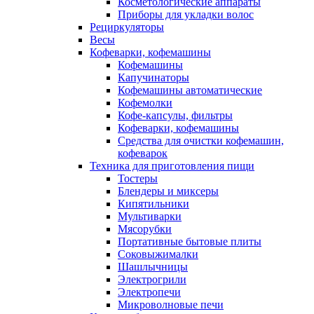
Косметологические аппараты
Приборы для укладки волос
Рециркуляторы
Весы
Кофеварки, кофемашины
Кофемашины
Капучинаторы
Кофемашины автоматические
Кофемолки
Кофе-капсулы, фильтры
Кофеварки, кофемашины
Средства для очистки кофемашин,
кофеварок
Техника для приготовления пищи
Тостеры
Блендеры и миксеры
Кипятильники
Мультиварки
Мясорубки
Портативные бытовые плиты
Соковыжималки
Шашлычницы
Электрогрили
Электропечи
Микроволновые печи