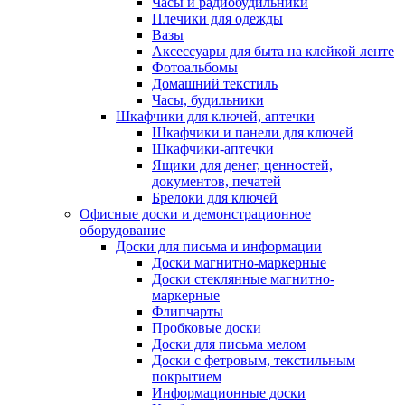
Часы и радиобудильники
Плечики для одежды
Вазы
Аксессуары для быта на клейкой ленте
Фотоальбомы
Домашний текстиль
Часы, будильники
Шкафчики для ключей, аптечки
Шкафчики и панели для ключей
Шкафчики-аптечки
Ящики для денег, ценностей,
документов, печатей
Брелоки для ключей
Офисные доски и демонстрационное
оборудование
Доски для письма и информации
Доски магнитно-маркерные
Доски стеклянные магнитно-
маркерные
Флипчарты
Пробковые доски
Доски для письма мелом
Доски с фетровым, текстильным
покрытием
Информационные доски