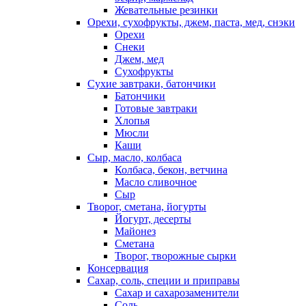
Жевательные резинки
Орехи, сухофрукты, джем, паста, мед, снэки
Орехи
Снеки
Джем, мед
Сухофрукты
Сухие завтраки, батончики
Батончики
Готовые завтраки
Хлопья
Мюсли
Каши
Сыр, масло, колбаса
Колбаса, бекон, ветчина
Масло сливочное
Сыр
Творог, сметана, йогурты
Йогурт, десерты
Майонез
Сметана
Творог, творожные сырки
Консервация
Сахар, соль, специи и приправы
Сахар и сахарозаменители
Соль