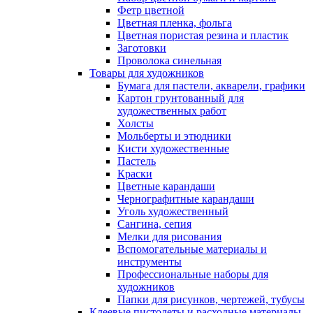
Фетр цветной
Цветная пленка, фольга
Цветная пористая резина и пластик
Заготовки
Проволока синельная
Товары для художников
Бумага для пастели, акварели, графики
Картон грунтованный для
художественных работ
Холсты
Мольберты и этюдники
Кисти художественные
Пастель
Краски
Цветные карандаши
Чернографитные карандаши
Уголь художественный
Сангина, сепия
Мелки для рисования
Вспомогательные материалы и
инструменты
Профессиональные наборы для
художников
Папки для рисунков, чертежей, тубусы
Клеевые пистолеты и расходные материалы