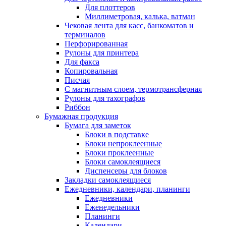
Для плоттеров
Миллиметровая, калька, ватман
Чековая лента для касс, банкоматов и
терминалов
Перфорированная
Рулоны для принтера
Для факса
Копировальная
Писчая
С магнитным слоем, термотрансферная
Рулоны для тахографов
Риббон
Бумажная продукция
Бумага для заметок
Блоки в подставке
Блоки непроклеенные
Блоки проклеенные
Блоки самоклеящиеся
Диспенсеры для блоков
Закладки самоклеящиеся
Ежедневники, календари, планинги
Ежедневники
Еженедельники
Планинги
Календари