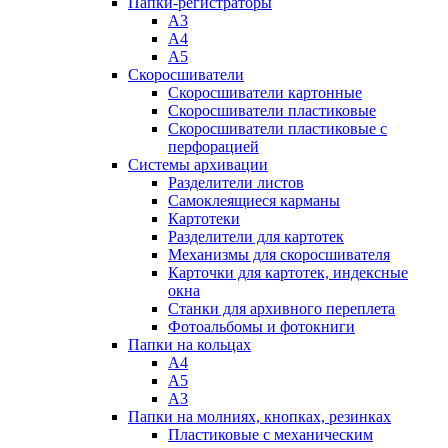
Папки-регистраторы
А3
А4
А5
Скоросшиватели
Скоросшиватели картонные
Скоросшиватели пластиковые
Скоросшиватели пластиковые с
перфорацией
Системы архивации
Разделители листов
Самоклеящиеся карманы
Картотеки
Разделители для картотек
Механизмы для скоросшивателя
Карточки для картотек, индексные
окна
Станки для архивного переплета
Фотоальбомы и фотокниги
Папки на кольцах
А4
А5
А3
Папки на молниях, кнопках, резинках
Пластиковые с механическим