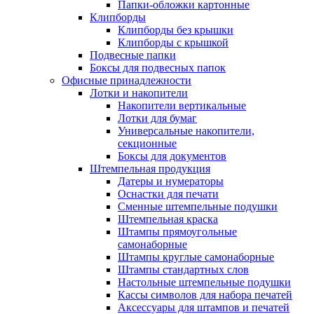
Папки-обложки картонные
Клипборды
Клипборды без крышки
Клипборды с крышкой
Подвесные папки
Боксы для подвесных папок
Офисные принадлежности
Лотки и накопители
Накопители вертикальные
Лотки для бумаг
Универсальные накопители,
секционные
Боксы для документов
Штемпельная продукция
Датеры и нумераторы
Оснастки для печати
Сменные штемпельные подушки
Штемпельная краска
Штампы прямоугольные
самонаборные
Штампы круглые самонаборные
Штампы стандартных слов
Настольные штемпельные подушки
Кассы символов для набора печатей
Аксессуары для штампов и печатей