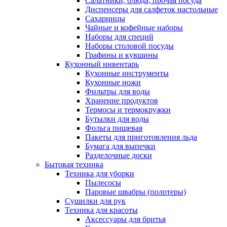
Салатники, блюда, прочая посуда
Диспенсеры для салфеток настольные
Сахарницы
Чайные и кофейные наборы
Наборы для специй
Наборы столовой посуды
Графины и кувшины
Кухонный инвентарь
Кухонные инструменты
Кухонные ножи
Фильтры для воды
Хранение продуктов
Термосы и термокружки
Бутылки для воды
Фольга пищевая
Пакеты для приготовления льда
Бумага для выпечки
Разделочные доски
Бытовая техника
Техника для уборки
Пылесосы
Паровые швабры (полотеры)
Сушилки для рук
Техника для красоты
Аксессуары для бритья