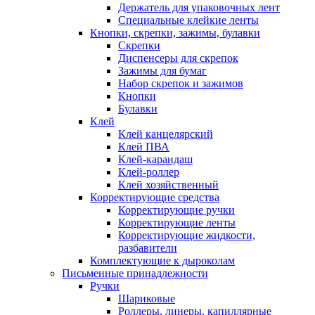
Держатель для упаковочных лент
Специальные клейкие ленты
Кнопки, скрепки, зажимы, булавки
Скрепки
Диспенсеры для скрепок
Зажимы для бумаг
Набор скрепок и зажимов
Кнопки
Булавки
Клей
Клей канцелярский
Клей ПВА
Клей-карандаш
Клей-роллер
Клей хозяйственный
Корректирующие средства
Корректирующие ручки
Корректирующие ленты
Корректирующие жидкости,
разбавители
Комплектующие к дыроколам
Письменные принадлежности
Ручки
Шариковые
Роллеры, линеры, капиллярные