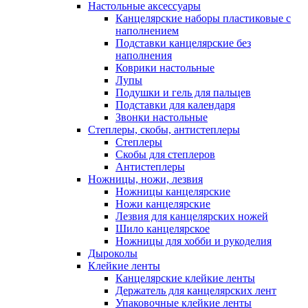
Настольные аксессуары
Канцелярские наборы пластиковые с
наполнением
Подставки канцелярские без
наполнения
Коврики настольные
Лупы
Подушки и гель для пальцев
Подставки для календаря
Звонки настольные
Степлеры, скобы, антистеплеры
Степлеры
Скобы для степлеров
Антистеплеры
Ножницы, ножи, лезвия
Ножницы канцелярские
Ножи канцелярские
Лезвия для канцелярских ножей
Шило канцелярское
Ножницы для хобби и рукоделия
Дыроколы
Клейкие ленты
Канцелярские клейкие ленты
Держатель для канцелярских лент
Упаковочные клейкие ленты