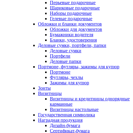
Перьевые подарочные
Шариковые подарочные
Наборы подарочные
Гелевые подарочные
Обложки и бланки документов
Обложки для документов
Бумажники водителя
Бланки, удостоверения
Деловые сумки, портфели, папки
Деловые сумки
Портфели
Деловые папки
Портмоне, футляры, зажимы для купюр
Портмоне
Футляры, чехлы
Зажимы для купюр
Зонты
Визитницы
Визитницы и кредитницы однорядные
карманные
Визитницы настольные
Государственная символика
Наградная продукция
Дизайн-бумага
Сертификат-бумага