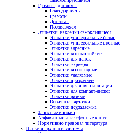
самокопирующиеся
Грамоты, дипломы
Благодарность
Грамоты
Дипломы
Поздравляем
Этикетки, наклейки самоклеящиеся
Этикетки универсальные белые
Этикетки универсальные цветные
Этикетки адресные
Этикетки высокостойкие
Этикетки для папок
Этикетки маркеры
Этикетки всепогодные
Этикетки удаляемые
Этикетки прозрачные
Этикетки для инвентаризации
Этикетки для компакт-дисков
Этикетки разные
Визитные карточки
Этикетки неудаляемые
Записные книжки
Алфавитные и телефонные книги
Нормативно-правовая литература
Папки и архивные системы