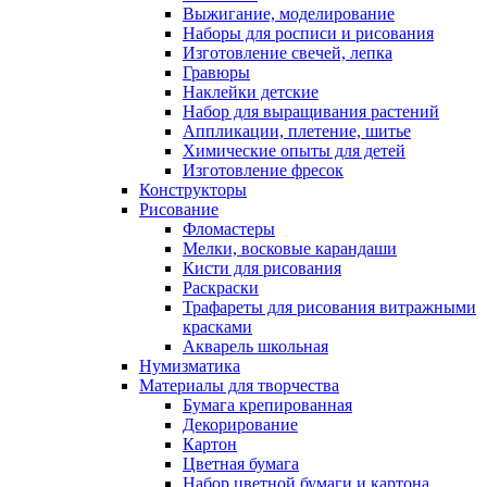
Выжигание, моделирование
Наборы для росписи и рисования
Изготовление свечей, лепка
Гравюры
Наклейки детские
Набор для выращивания растений
Аппликации, плетение, шитье
Химические опыты для детей
Изготовление фресок
Конструкторы
Рисование
Фломастеры
Мелки, восковые карандаши
Кисти для рисования
Раскраски
Трафареты для рисования витражными
красками
Акварель школьная
Нумизматика
Материалы для творчества
Бумага крепированная
Декорирование
Картон
Цветная бумага
Набор цветной бумаги и картона