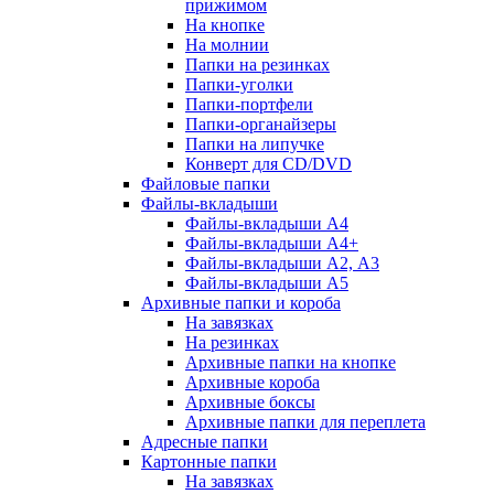
прижимом
На кнопке
На молнии
Папки на резинках
Папки-уголки
Папки-портфели
Папки-органайзеры
Папки на липучке
Конверт для CD/DVD
Файловые папки
Файлы-вкладыши
Файлы-вкладыши А4
Файлы-вкладыши А4+
Файлы-вкладыши А2, А3
Файлы-вкладыши А5
Архивные папки и короба
На завязках
На резинках
Архивные папки на кнопке
Архивные короба
Архивные боксы
Архивные папки для переплета
Адресные папки
Картонные папки
На завязках