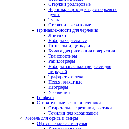
Стержни роллеровые
Чернила, картриджи для перьевых
ручек
Тушь
Стержни графитовые
Принадлежности для черчения
Линейки
Наборы чертежные
Готовальни, циркули
Бумага для рисования и черчения
Транспортиры
Рапидографы
Наборы запасных грифелей для
циркулей
Трафареты и лекала
Перья плакатные
Изографы
Угольники
Грифели
Стирательные резинки, точилки
Стирательные резинки, ластики
Точилки для карандашей
Мебель для офиса и сейфы
Офисные кресла и стулья
Кресла офисные