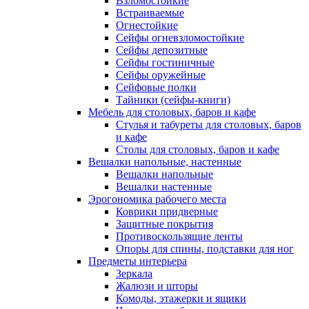
Взломостойкие
Встраиваемые
Огнестойкие
Сейфы огневзломостойкие
Сейфы депозитные
Сейфы гостиничные
Сейфы оружейные
Сейфовые полки
Тайники (сейфы-книги)
Мебель для столовых, баров и кафе
Стулья и табуреты для столовых, баров
и кафе
Столы для столовых, баров и кафе
Вешалки напольные, настенные
Вешалки напольные
Вешалки настенные
Эрогономика рабочего места
Коврики придверные
Защитные покрытия
Противоскользящие ленты
Опоры для спины, подставки для ног
Предметы интерьера
Зеркала
Жалюзи и шторы
Комоды, этажерки и ящики