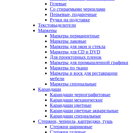
Гелевые
Со стираемыми чернилами
Перьевые, подарочные
Ручки на подставке
Текстовыделители
Маркеры
Маркеры перманентные
Маркеры лаковые
Маркеры для окон и стекла
Маркеры для CD и DVD
Для проекторных пленок
Маркеры для промышленной графики
Маркеры по ткани
Маркеры и воск для реставрации
мебели
Маркеры специальные
Карандаши
Карандаши чернографитовые
Карандаши механические
Карандаши цветные
Карандаши цветные акварельные
Карандаши специальные
Стержни, чернила, картриджи, тушь
Стержни шариковые
Стержни гелевые