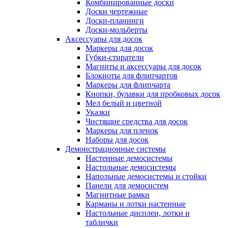
Комбинированные доски
Доски чертежные
Доски-планинги
Доски-мольберты
Аксессуары для досок
Маркеры для досок
Губки-стиратели
Магниты и аксессуары для досок
Блокноты для флипчартов
Маркеры для флипчарта
Кнопки, булавки для пробковых досок
Мел белый и цветной
Указки
Чистящие средства для досок
Маркеры для пленок
Наборы для досок
Демонстрационные системы
Настенные демосистемы
Настольные демосистемы
Напольные демосистемы и стойки
Панели для демосистем
Магнитные рамки
Карманы и лотки настенные
Настольные дисплеи, лотки и
таблички