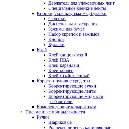
Держатель для упаковочных лент
Специальные клейкие ленты
Кнопки, скрепки, зажимы, булавки
Скрепки
Диспенсеры для скрепок
Зажимы для бумаг
Набор скрепок и зажимов
Кнопки
Булавки
Клей
Клей канцелярский
Клей ПВА
Клей-карандаш
Клей-роллер
Клей хозяйственный
Корректирующие средства
Корректирующие ручки
Корректирующие ленты
Корректирующие жидкости,
разбавители
Комплектующие к дыроколам
Письменные принадлежности
Ручки
Шариковые
Роллеры, линеры, капиллярные