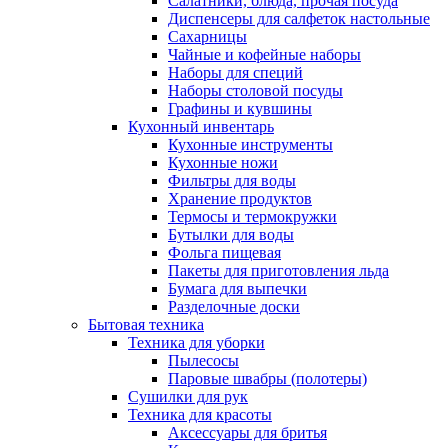
Салатники, блюда, прочая посуда
Диспенсеры для салфеток настольные
Сахарницы
Чайные и кофейные наборы
Наборы для специй
Наборы столовой посуды
Графины и кувшины
Кухонный инвентарь
Кухонные инструменты
Кухонные ножи
Фильтры для воды
Хранение продуктов
Термосы и термокружки
Бутылки для воды
Фольга пищевая
Пакеты для приготовления льда
Бумага для выпечки
Разделочные доски
Бытовая техника
Техника для уборки
Пылесосы
Паровые швабры (полотеры)
Сушилки для рук
Техника для красоты
Аксессуары для бритья