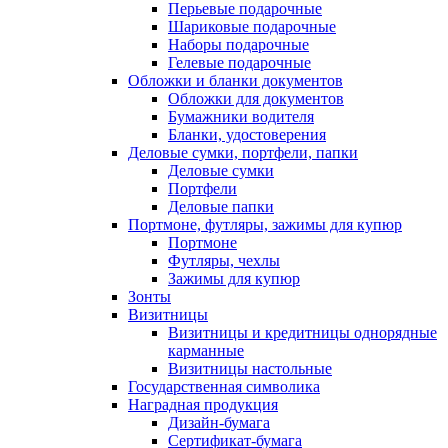
Перьевые подарочные
Шариковые подарочные
Наборы подарочные
Гелевые подарочные
Обложки и бланки документов
Обложки для документов
Бумажники водителя
Бланки, удостоверения
Деловые сумки, портфели, папки
Деловые сумки
Портфели
Деловые папки
Портмоне, футляры, зажимы для купюр
Портмоне
Футляры, чехлы
Зажимы для купюр
Зонты
Визитницы
Визитницы и кредитницы однорядные
карманные
Визитницы настольные
Государственная символика
Наградная продукция
Дизайн-бумага
Сертификат-бумага