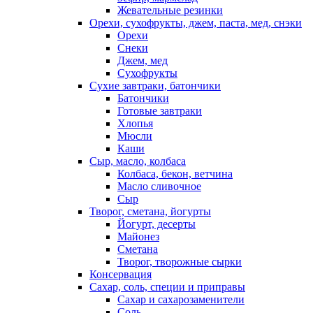
Жевательные резинки
Орехи, сухофрукты, джем, паста, мед, снэки
Орехи
Снеки
Джем, мед
Сухофрукты
Сухие завтраки, батончики
Батончики
Готовые завтраки
Хлопья
Мюсли
Каши
Сыр, масло, колбаса
Колбаса, бекон, ветчина
Масло сливочное
Сыр
Творог, сметана, йогурты
Йогурт, десерты
Майонез
Сметана
Творог, творожные сырки
Консервация
Сахар, соль, специи и приправы
Сахар и сахарозаменители
Соль