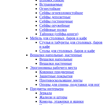
Взломостойкие
Встраиваемые
Огнестойкие
Сейфы огневзломостойкие
Сейфы депозитные
Сейфы гостиничные
Сейфы оружейные
Сейфовые полки
Тайники (сейфы-книги)
Мебель для столовых, баров и кафе
Стулья и табуреты для столовых, баров
и кафе
Столы для столовых, баров и кафе
Вешалки напольные, настенные
Вешалки напольные
Вешалки настенные
Эрогономика рабочего места
Коврики придверные
Защитные покрытия
Противоскользящие ленты
Опоры для спины, подставки для ног
Предметы интерьера
Зеркала
Жалюзи и шторы
Комоды, этажерки и ящики