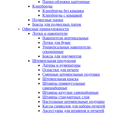
Папки-обложки картонные
Клипборды
Клипборды без крышки
Клипборды с крышкой
Подвесные папки
Боксы для подвесных папок
Офисные принадлежности
Лотки и накопители
Накопители вертикальные
Лотки для бумаг
Универсальные накопители,
секционные
Боксы для документов
Штемпельная продукция
Датеры и нумераторы
Оснастки для печати
Сменные штемпельные подушки
Штемпельная краска
Штампы прямоугольные
самонаборные
Штампы круглые самонаборные
Штампы стандартных слов
Настольные штемпельные подушки
Кассы символов для набора печатей
Аксессуары для штампов и печатей