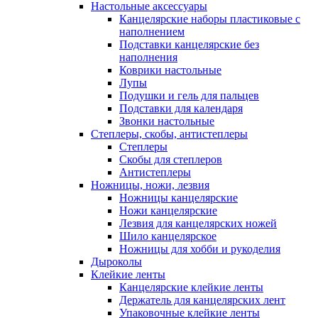
Настольные аксессуары
Канцелярские наборы пластиковые с
наполнением
Подставки канцелярские без
наполнения
Коврики настольные
Лупы
Подушки и гель для пальцев
Подставки для календаря
Звонки настольные
Степлеры, скобы, антистеплеры
Степлеры
Скобы для степлеров
Антистеплеры
Ножницы, ножи, лезвия
Ножницы канцелярские
Ножи канцелярские
Лезвия для канцелярских ножей
Шило канцелярское
Ножницы для хобби и рукоделия
Дыроколы
Клейкие ленты
Канцелярские клейкие ленты
Держатель для канцелярских лент
Упаковочные клейкие ленты