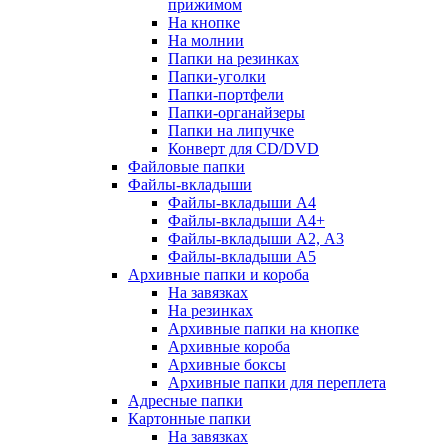
прижимом
На кнопке
На молнии
Папки на резинках
Папки-уголки
Папки-портфели
Папки-органайзеры
Папки на липучке
Конверт для CD/DVD
Файловые папки
Файлы-вкладыши
Файлы-вкладыши А4
Файлы-вкладыши А4+
Файлы-вкладыши А2, А3
Файлы-вкладыши А5
Архивные папки и короба
На завязках
На резинках
Архивные папки на кнопке
Архивные короба
Архивные боксы
Архивные папки для переплета
Адресные папки
Картонные папки
На завязках