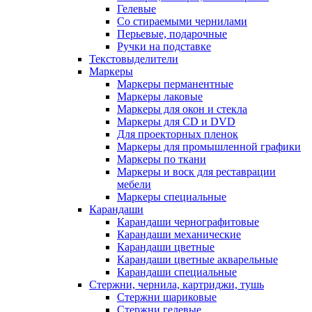
Гелевые
Со стираемыми чернилами
Перьевые, подарочные
Ручки на подставке
Текстовыделители
Маркеры
Маркеры перманентные
Маркеры лаковые
Маркеры для окон и стекла
Маркеры для CD и DVD
Для проекторных пленок
Маркеры для промышленной графики
Маркеры по ткани
Маркеры и воск для реставрации
мебели
Маркеры специальные
Карандаши
Карандаши чернографитовые
Карандаши механические
Карандаши цветные
Карандаши цветные акварельные
Карандаши специальные
Стержни, чернила, картриджи, тушь
Стержни шариковые
Стержни гелевые