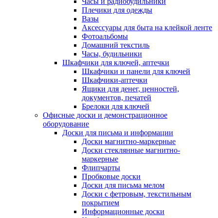
Часы и радиобудильники
Плечики для одежды
Вазы
Аксессуары для быта на клейкой ленте
Фотоальбомы
Домашний текстиль
Часы, будильники
Шкафчики для ключей, аптечки
Шкафчики и панели для ключей
Шкафчики-аптечки
Ящики для денег, ценностей,
документов, печатей
Брелоки для ключей
Офисные доски и демонстрационное
оборудование
Доски для письма и информации
Доски магнитно-маркерные
Доски стеклянные магнитно-
маркерные
Флипчарты
Пробковые доски
Доски для письма мелом
Доски с фетровым, текстильным
покрытием
Информационные доски