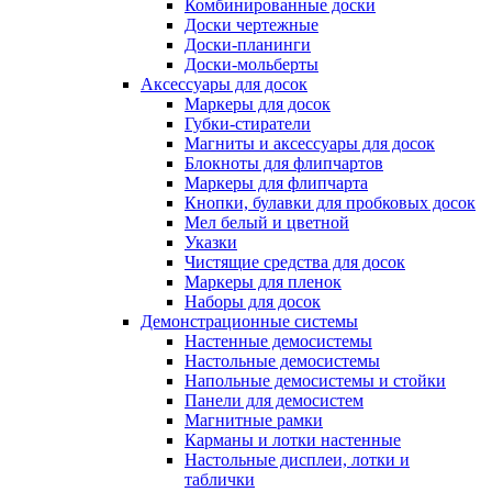
Комбинированные доски
Доски чертежные
Доски-планинги
Доски-мольберты
Аксессуары для досок
Маркеры для досок
Губки-стиратели
Магниты и аксессуары для досок
Блокноты для флипчартов
Маркеры для флипчарта
Кнопки, булавки для пробковых досок
Мел белый и цветной
Указки
Чистящие средства для досок
Маркеры для пленок
Наборы для досок
Демонстрационные системы
Настенные демосистемы
Настольные демосистемы
Напольные демосистемы и стойки
Панели для демосистем
Магнитные рамки
Карманы и лотки настенные
Настольные дисплеи, лотки и
таблички