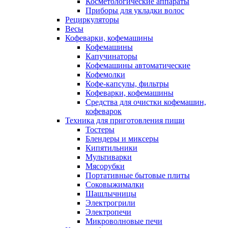
Косметологические аппараты
Приборы для укладки волос
Рециркуляторы
Весы
Кофеварки, кофемашины
Кофемашины
Капучинаторы
Кофемашины автоматические
Кофемолки
Кофе-капсулы, фильтры
Кофеварки, кофемашины
Средства для очистки кофемашин,
кофеварок
Техника для приготовления пищи
Тостеры
Блендеры и миксеры
Кипятильники
Мультиварки
Мясорубки
Портативные бытовые плиты
Соковыжималки
Шашлычницы
Электрогрили
Электропечи
Микроволновые печи