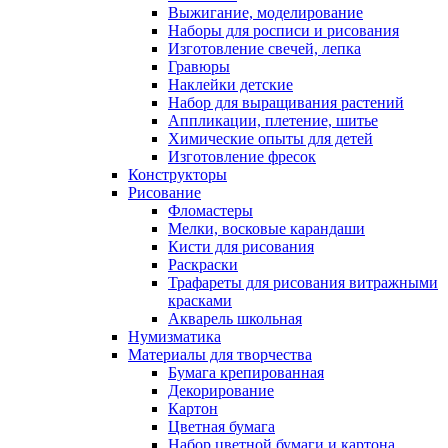
Выжигание, моделирование
Наборы для росписи и рисования
Изготовление свечей, лепка
Гравюры
Наклейки детские
Набор для выращивания растений
Аппликации, плетение, шитье
Химические опыты для детей
Изготовление фресок
Конструкторы
Рисование
Фломастеры
Мелки, восковые карандаши
Кисти для рисования
Раскраски
Трафареты для рисования витражными
красками
Акварель школьная
Нумизматика
Материалы для творчества
Бумага крепированная
Декорирование
Картон
Цветная бумага
Набор цветной бумаги и картона