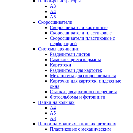
Папки-регистраторы
А3
А4
А5
Скоросшиватели
Скоросшиватели картонные
Скоросшиватели пластиковые
Скоросшиватели пластиковые с
перфорацией
Системы архивации
Разделители листов
Самоклеящиеся карманы
Картотеки
Разделители для картотек
Механизмы для скоросшивателя
Карточки для картотек, индексные
окна
Станки для архивного переплета
Фотоальбомы и фотокниги
Папки на кольцах
А4
А5
А3
Папки на молниях, кнопках, резинках
Пластиковые с механическим