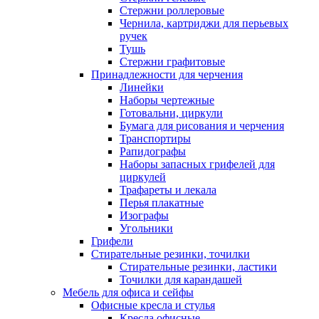
Стержни роллеровые
Чернила, картриджи для перьевых
ручек
Тушь
Стержни графитовые
Принадлежности для черчения
Линейки
Наборы чертежные
Готовальни, циркули
Бумага для рисования и черчения
Транспортиры
Рапидографы
Наборы запасных грифелей для
циркулей
Трафареты и лекала
Перья плакатные
Изографы
Угольники
Грифели
Стирательные резинки, точилки
Стирательные резинки, ластики
Точилки для карандашей
Мебель для офиса и сейфы
Офисные кресла и стулья
Кресла офисные