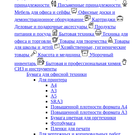
принадлежности
Письменные принадлежности
Мебель для офиса и сейфы
Офисные доски и
демонстрационное оборудование
Картриджи
Деловые и подарочные аксессуары
Продукты
питания и посуда
Бытовая техника
Техника для
офиса и торговли
Товары для творчества
Товары
для школы и детей
Хозяйственные, гигиенические
товары
Красота и медицина
Уборочный
инвентарь
Бытовая и профессиональная химия
СИЗ и инструменты
Бумага для офисной техники
Для принтера
А4
А3
А5
SRA3
Повышенной плотности формата А4
Повышенной плотности формата А3
Бумага цветная для оргтехники
Фотобумага
Пленки для печати
Для чертежных и копировальных работ