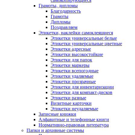
самокопирующиеся
Грамоты, дипломы
Благодарность
Грамоты
Дипломы
Поздравляем
Этикетки, наклейки самоклеящиеся
Этикетки универсальные белые
Этикетки универсальные цветные
Этикетки адресные
Этикетки высокостойкие
Этикетки для папок
Этикетки маркеры
Этикетки всепогодные
Этикетки удаляемые
Этикетки прозрачные
Этикетки для инвентаризации
Этикетки для компакт-дисков
Этикетки разные
Визитные карточки
Этикетки неудаляемые
Записные книжки
Алфавитные и телефонные книги
Нормативно-правовая литература
Папки и архивные системы