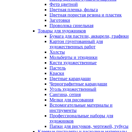
Фетр цветной
Цветная пленка, фольга
Цветная пористая резина и пластик
Заготовки
Проволока синельная
Товары для художников
Бумага для пастели, акварели, графики
Картон грунтованный для
художественных работ
Холсты
Мольберты и этюдники
Кисти художественные
Пастель
Краски
Цветные карандаши
Чернографитные карандаши
Уголь художественный
Сангина, сепия
Мелки для рисования
Вспомогательные материалы и
инструменты
Профессиональные наборы для
художников
Папки для рисунков, чертежей, тубусы
Клеевые пистолеты и расходные материалы