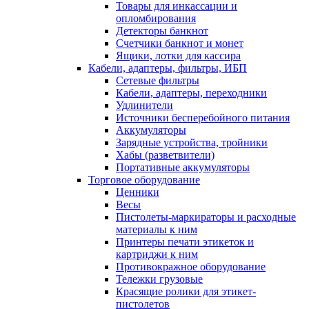
Товары для инкассации и
опломбирования
Детекторы банкнот
Счетчики банкнот и монет
Ящики, лотки для кассира
Кабели, адаптеры, фильтры, ИБП
Сетевые фильтры
Кабели, адаптеры, переходники
Удлинители
Источники бесперебойного питания
Аккумуляторы
Зарядные устройства, тройники
Хабы (разветвители)
Портативные аккумуляторы
Торговое оборудование
Ценники
Весы
Пистолеты-маркираторы и расходные
материалы к ним
Принтеры печати этикеток и
картриджи к ним
Противокражное оборудование
Тележки грузовые
Красящие ролики для этикет-
пистолетов