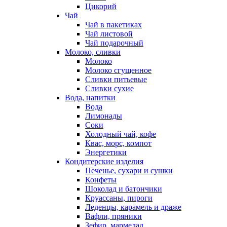
Цикорий
Чай
Чай в пакетиках
Чай листовой
Чай подарочный
Молоко, сливки
Молоко
Молоко сгущенное
Сливки питьевые
Сливки сухие
Вода, напитки
Вода
Лимонады
Соки
Холодный чай, кофе
Квас, морс, компот
Энергетики
Кондитерские изделия
Печенье, сухари и сушки
Конфеты
Шоколад и батончики
Круассаны, пироги
Леденцы, карамель и драже
Вафли, пряники
Зефир, мармелад