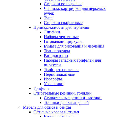
Стержни роллеровые
Чернила, картриджи для перьевых
ручек
Тушь
Стержни графитовые
Принадлежности для черчения
Линейки
Наборы чертежные
Готовальни, циркули
Бумага для рисования и черчения
Транспортиры
Рапидографы
Наборы запасных грифелей для
циркулей
Трафареты и лекала
Перья плакатные
Изографы
Угольники
Грифели
Стирательные резинки, точилки
Стирательные резинки, ластики
Точилки для карандашей
Мебель для офиса и сейфы
Офисные кресла и стулья
Кресла офисные