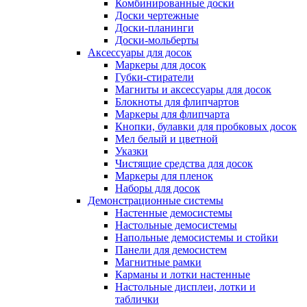
Комбинированные доски
Доски чертежные
Доски-планинги
Доски-мольберты
Аксессуары для досок
Маркеры для досок
Губки-стиратели
Магниты и аксессуары для досок
Блокноты для флипчартов
Маркеры для флипчарта
Кнопки, булавки для пробковых досок
Мел белый и цветной
Указки
Чистящие средства для досок
Маркеры для пленок
Наборы для досок
Демонстрационные системы
Настенные демосистемы
Настольные демосистемы
Напольные демосистемы и стойки
Панели для демосистем
Магнитные рамки
Карманы и лотки настенные
Настольные дисплеи, лотки и
таблички