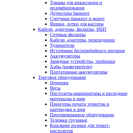
Товары для инкассации и
опломбирования
Детекторы банкнот
Счетчики банкнот и монет
Ящики, лотки для кассира
Кабели, адаптеры, фильтры, ИБП
Сетевые фильтры
Кабели, адаптеры, переходники
Удлинители
Источники бесперебойного питания
Аккумуляторы
Зарядные устройства, тройники
Хабы (разветвители)
Портативные аккумуляторы
Торговое оборудование
Ценники
Весы
Пистолеты-маркираторы и расходные
материалы к ним
Принтеры печати этикеток и
картриджи к ним
Противокражное оборудование
Тележки грузовые
Красящие ролики для этикет-
пистолетов