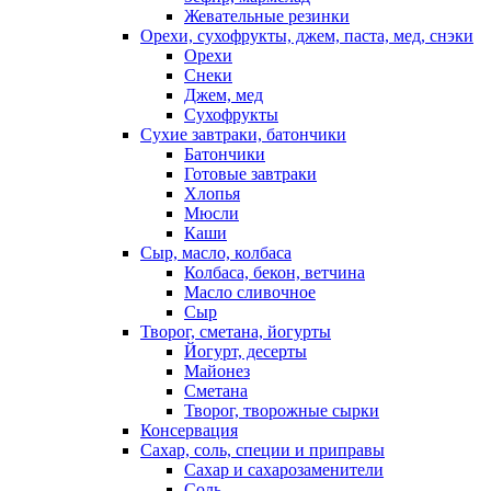
Жевательные резинки
Орехи, сухофрукты, джем, паста, мед, снэки
Орехи
Снеки
Джем, мед
Сухофрукты
Сухие завтраки, батончики
Батончики
Готовые завтраки
Хлопья
Мюсли
Каши
Сыр, масло, колбаса
Колбаса, бекон, ветчина
Масло сливочное
Сыр
Творог, сметана, йогурты
Йогурт, десерты
Майонез
Сметана
Творог, творожные сырки
Консервация
Сахар, соль, специи и приправы
Сахар и сахарозаменители
Соль