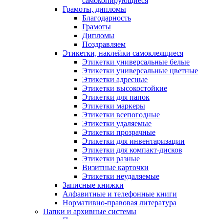
самокопирующиеся
Грамоты, дипломы
Благодарность
Грамоты
Дипломы
Поздравляем
Этикетки, наклейки самоклеящиеся
Этикетки универсальные белые
Этикетки универсальные цветные
Этикетки адресные
Этикетки высокостойкие
Этикетки для папок
Этикетки маркеры
Этикетки всепогодные
Этикетки удаляемые
Этикетки прозрачные
Этикетки для инвентаризации
Этикетки для компакт-дисков
Этикетки разные
Визитные карточки
Этикетки неудаляемые
Записные книжки
Алфавитные и телефонные книги
Нормативно-правовая литература
Папки и архивные системы