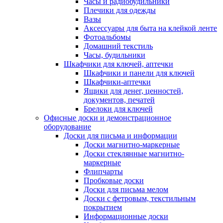
Часы и радиобудильники
Плечики для одежды
Вазы
Аксессуары для быта на клейкой ленте
Фотоальбомы
Домашний текстиль
Часы, будильники
Шкафчики для ключей, аптечки
Шкафчики и панели для ключей
Шкафчики-аптечки
Ящики для денег, ценностей,
документов, печатей
Брелоки для ключей
Офисные доски и демонстрационное
оборудование
Доски для письма и информации
Доски магнитно-маркерные
Доски стеклянные магнитно-
маркерные
Флипчарты
Пробковые доски
Доски для письма мелом
Доски с фетровым, текстильным
покрытием
Информационные доски