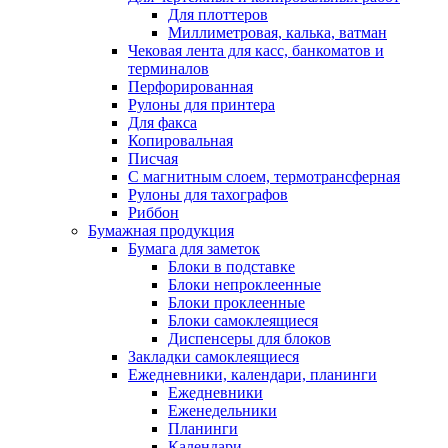
Для плоттеров
Миллиметровая, калька, ватман
Чековая лента для касс, банкоматов и
терминалов
Перфорированная
Рулоны для принтера
Для факса
Копировальная
Писчая
С магнитным слоем, термотрансферная
Рулоны для тахографов
Риббон
Бумажная продукция
Бумага для заметок
Блоки в подставке
Блоки непроклеенные
Блоки проклеенные
Блоки самоклеящиеся
Диспенсеры для блоков
Закладки самоклеящиеся
Ежедневники, календари, планинги
Ежедневники
Еженедельники
Планинги
Календари