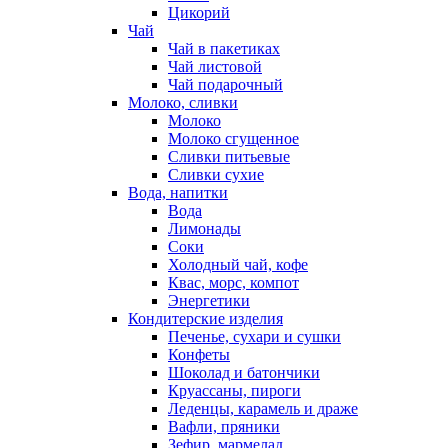
Цикорий
Чай
Чай в пакетиках
Чай листовой
Чай подарочный
Молоко, сливки
Молоко
Молоко сгущенное
Сливки питьевые
Сливки сухие
Вода, напитки
Вода
Лимонады
Соки
Холодный чай, кофе
Квас, морс, компот
Энергетики
Кондитерские изделия
Печенье, сухари и сушки
Конфеты
Шоколад и батончики
Круассаны, пироги
Леденцы, карамель и драже
Вафли, пряники
Зефир, мармелад