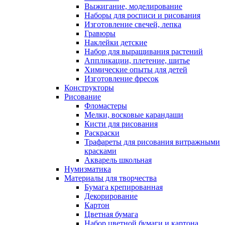
Выжигание, моделирование
Наборы для росписи и рисования
Изготовление свечей, лепка
Гравюры
Наклейки детские
Набор для выращивания растений
Аппликации, плетение, шитье
Химические опыты для детей
Изготовление фресок
Конструкторы
Рисование
Фломастеры
Мелки, восковые карандаши
Кисти для рисования
Раскраски
Трафареты для рисования витражными
красками
Акварель школьная
Нумизматика
Материалы для творчества
Бумага крепированная
Декорирование
Картон
Цветная бумага
Набор цветной бумаги и картона