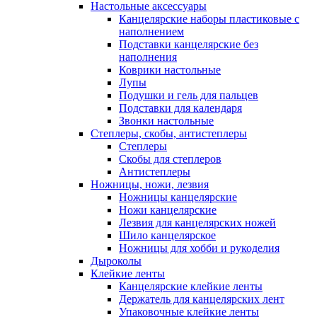
Настольные аксессуары
Канцелярские наборы пластиковые с
наполнением
Подставки канцелярские без
наполнения
Коврики настольные
Лупы
Подушки и гель для пальцев
Подставки для календаря
Звонки настольные
Степлеры, скобы, антистеплеры
Степлеры
Скобы для степлеров
Антистеплеры
Ножницы, ножи, лезвия
Ножницы канцелярские
Ножи канцелярские
Лезвия для канцелярских ножей
Шило канцелярское
Ножницы для хобби и рукоделия
Дыроколы
Клейкие ленты
Канцелярские клейкие ленты
Держатель для канцелярских лент
Упаковочные клейкие ленты