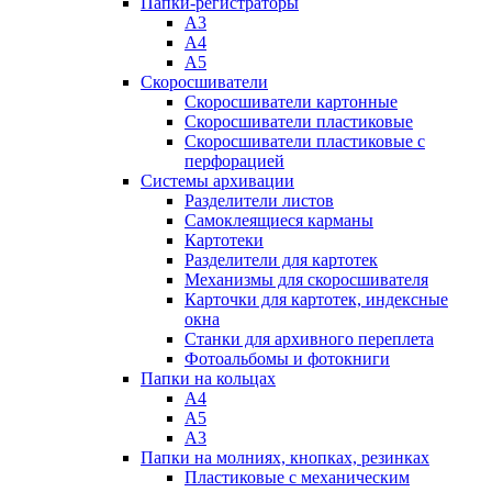
Папки-регистраторы
А3
А4
А5
Скоросшиватели
Скоросшиватели картонные
Скоросшиватели пластиковые
Скоросшиватели пластиковые с
перфорацией
Системы архивации
Разделители листов
Самоклеящиеся карманы
Картотеки
Разделители для картотек
Механизмы для скоросшивателя
Карточки для картотек, индексные
окна
Станки для архивного переплета
Фотоальбомы и фотокниги
Папки на кольцах
А4
А5
А3
Папки на молниях, кнопках, резинках
Пластиковые с механическим