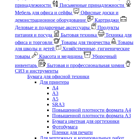
принадлежности
Письменные принадлежности
Мебель для офиса и сейфы
Офисные доски и
демонстрационное оборудование
Картриджи
Деловые и подарочные аксессуары
Продукты
питания и посуда
Бытовая техника
Техника для
офиса и торговли
Товары для творчества
Товары
для школы и детей
Хозяйственные, гигиенические
товары
Красота и медицина
Уборочный
инвентарь
Бытовая и профессиональная химия
СИЗ и инструменты
Бумага для офисной техники
Для принтера
А4
А3
А5
SRA3
Повышенной плотности формата А4
Повышенной плотности формата А3
Бумага цветная для оргтехники
Фотобумага
Пленки для печати
Для чертежных и копировальных работ