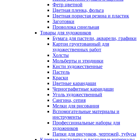
Фетр цветной
Цветная пленка, фольга
Цветная пористая резина и пластик
Заготовки
Проволока синельная
Товары для художников
Бумага для пастели, акварели, графики
Картон грунтованный для
художественных работ
Холсты
Мольберты и этюдники
Кисти художественные
Пастель
Краски
Цветные карандаши
Чернографитные карандаши
Уголь художественный
Сангина, сепия
Мелки для рисования
Вспомогательные материалы и
инструменты
Профессиональные наборы для
художников
Папки для рисунков, чертежей, тубусы
Клеевые пистолеты и расходные материалы