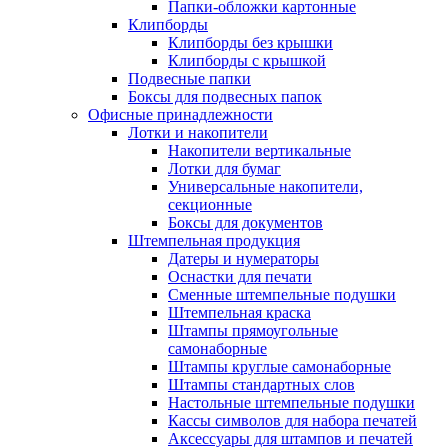
Папки-обложки картонные
Клипборды
Клипборды без крышки
Клипборды с крышкой
Подвесные папки
Боксы для подвесных папок
Офисные принадлежности
Лотки и накопители
Накопители вертикальные
Лотки для бумаг
Универсальные накопители,
секционные
Боксы для документов
Штемпельная продукция
Датеры и нумераторы
Оснастки для печати
Сменные штемпельные подушки
Штемпельная краска
Штампы прямоугольные
самонаборные
Штампы круглые самонаборные
Штампы стандартных слов
Настольные штемпельные подушки
Кассы символов для набора печатей
Аксессуары для штампов и печатей