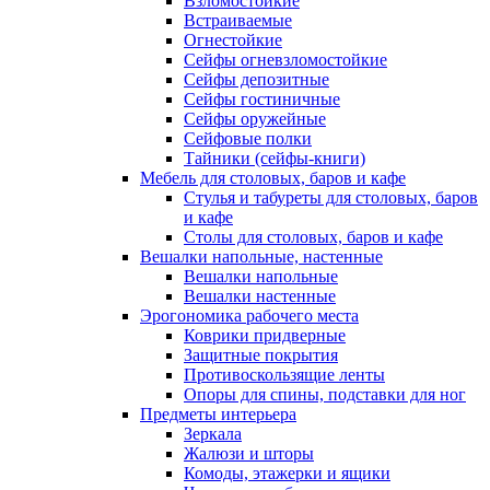
Взломостойкие
Встраиваемые
Огнестойкие
Сейфы огневзломостойкие
Сейфы депозитные
Сейфы гостиничные
Сейфы оружейные
Сейфовые полки
Тайники (сейфы-книги)
Мебель для столовых, баров и кафе
Стулья и табуреты для столовых, баров
и кафе
Столы для столовых, баров и кафе
Вешалки напольные, настенные
Вешалки напольные
Вешалки настенные
Эрогономика рабочего места
Коврики придверные
Защитные покрытия
Противоскользящие ленты
Опоры для спины, подставки для ног
Предметы интерьера
Зеркала
Жалюзи и шторы
Комоды, этажерки и ящики