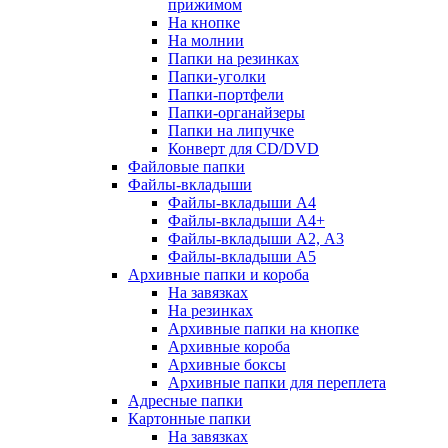
прижимом
На кнопке
На молнии
Папки на резинках
Папки-уголки
Папки-портфели
Папки-органайзеры
Папки на липучке
Конверт для CD/DVD
Файловые папки
Файлы-вкладыши
Файлы-вкладыши А4
Файлы-вкладыши А4+
Файлы-вкладыши А2, А3
Файлы-вкладыши А5
Архивные папки и короба
На завязках
На резинках
Архивные папки на кнопке
Архивные короба
Архивные боксы
Архивные папки для переплета
Адресные папки
Картонные папки
На завязках