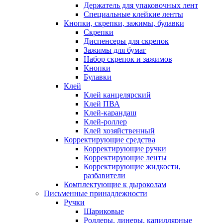
Держатель для упаковочных лент
Специальные клейкие ленты
Кнопки, скрепки, зажимы, булавки
Скрепки
Диспенсеры для скрепок
Зажимы для бумаг
Набор скрепок и зажимов
Кнопки
Булавки
Клей
Клей канцелярский
Клей ПВА
Клей-карандаш
Клей-роллер
Клей хозяйственный
Корректирующие средства
Корректирующие ручки
Корректирующие ленты
Корректирующие жидкости,
разбавители
Комплектующие к дыроколам
Письменные принадлежности
Ручки
Шариковые
Роллеры, линеры, капиллярные