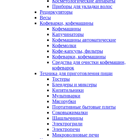
Косметологические аппараты
Приборы для укладки волос
Рециркуляторы
Весы
Кофеварки, кофемашины
Кофемашины
Капучинаторы
Кофемашины автоматические
Кофемолки
Кофе-капсулы, фильтры
Кофеварки, кофемашины
Средства для очистки кофемашин,
кофеварок
Техника для приготовления пищи
Тостеры
Блендеры и миксеры
Кипятильники
Мультиварки
Мясорубки
Портативные бытовые плиты
Соковыжималки
Шашлычницы
Электрогрили
Электропечи
Микроволновые печи