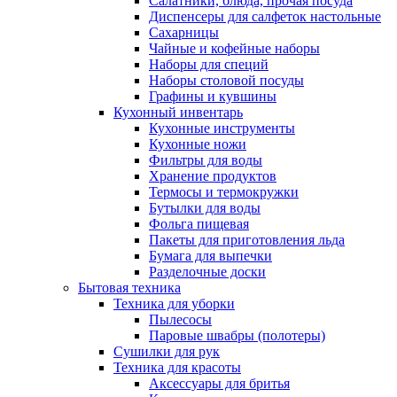
Салатники, блюда, прочая посуда
Диспенсеры для салфеток настольные
Сахарницы
Чайные и кофейные наборы
Наборы для специй
Наборы столовой посуды
Графины и кувшины
Кухонный инвентарь
Кухонные инструменты
Кухонные ножи
Фильтры для воды
Хранение продуктов
Термосы и термокружки
Бутылки для воды
Фольга пищевая
Пакеты для приготовления льда
Бумага для выпечки
Разделочные доски
Бытовая техника
Техника для уборки
Пылесосы
Паровые швабры (полотеры)
Сушилки для рук
Техника для красоты
Аксессуары для бритья