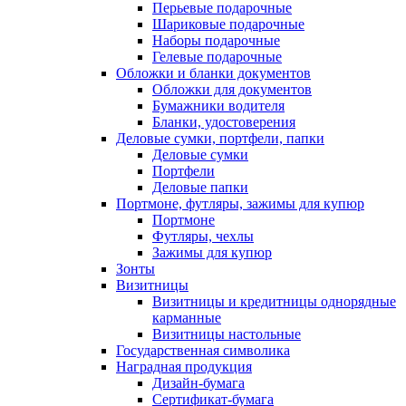
Перьевые подарочные
Шариковые подарочные
Наборы подарочные
Гелевые подарочные
Обложки и бланки документов
Обложки для документов
Бумажники водителя
Бланки, удостоверения
Деловые сумки, портфели, папки
Деловые сумки
Портфели
Деловые папки
Портмоне, футляры, зажимы для купюр
Портмоне
Футляры, чехлы
Зажимы для купюр
Зонты
Визитницы
Визитницы и кредитницы однорядные
карманные
Визитницы настольные
Государственная символика
Наградная продукция
Дизайн-бумага
Сертификат-бумага