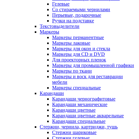
Гелевые
Со стираемыми чернилами
Перьевые, подарочные
Ручки на подставке
Текстовыделители
Маркеры
Маркеры перманентные
Маркеры лаковые
Маркеры для окон и стекла
Маркеры для CD и DVD
Для проекторных пленок
Маркеры для промышленной графики
Маркеры по ткани
Маркеры и воск для реставрации
мебели
Маркеры специальные
Карандаши
Карандаши чернографитовые
Карандаши механические
Карандаши цветные
Карандаши цветные акварельные
Карандаши специальные
Стержни, чернила, картриджи, тушь
Стержни шариковые
Стержни гелевые