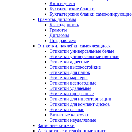
Книги учета
Бухгалтерские бланки
Бухгалтерские бланки самокопирующие
Грамоты, дипломы
Благодарность
Грамоты
Дипломы
Поздравляем
Этикетки, наклейки самоклеящиеся
Этикетки универсальные белые
Этикетки универсальные цветные
Этикетки адресные
Этикетки высокостойкие
Этикетки для папок
Этикетки маркеры
Этикетки всепогодные
Этикетки удаляемые
Этикетки прозрачные
Этикетки для инвентаризации
Этикетки для компакт-дисков
Этикетки разные
Визитные карточки
Этикетки неудаляемые
Записные книжки
Алфавитные и телефонные книги