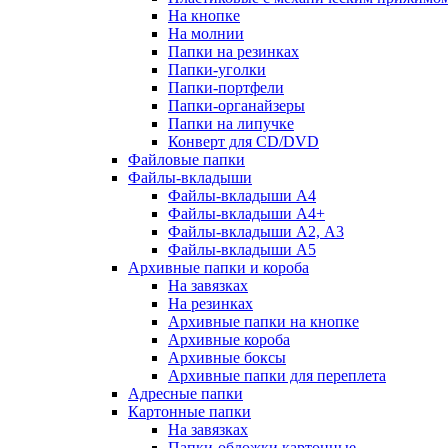
На кнопке
На молнии
Папки на резинках
Папки-уголки
Папки-портфели
Папки-органайзеры
Папки на липучке
Конверт для CD/DVD
Файловые папки
Файлы-вкладыши
Файлы-вкладыши А4
Файлы-вкладыши А4+
Файлы-вкладыши А2, А3
Файлы-вкладыши А5
Архивные папки и короба
На завязках
На резинках
Архивные папки на кнопке
Архивные короба
Архивные боксы
Архивные папки для переплета
Адресные папки
Картонные папки
На завязках
Папки-обложки картонные