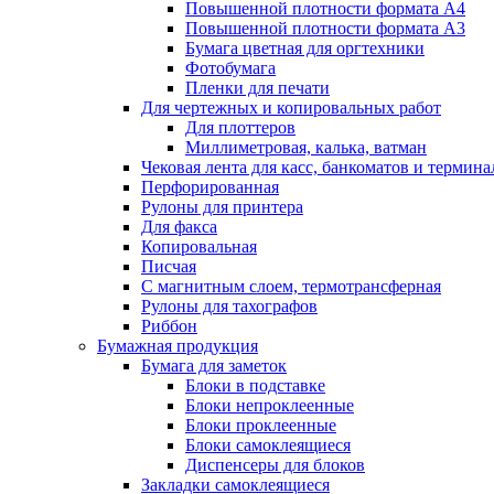
Повышенной плотности формата А4
Повышенной плотности формата А3
Бумага цветная для оргтехники
Фотобумага
Пленки для печати
Для чертежных и копировальных работ
Для плоттеров
Миллиметровая, калька, ватман
Чековая лента для касс, банкоматов и термина
Перфорированная
Рулоны для принтера
Для факса
Копировальная
Писчая
С магнитным слоем, термотрансферная
Рулоны для тахографов
Риббон
Бумажная продукция
Бумага для заметок
Блоки в подставке
Блоки непроклеенные
Блоки проклеенные
Блоки самоклеящиеся
Диспенсеры для блоков
Закладки самоклеящиеся