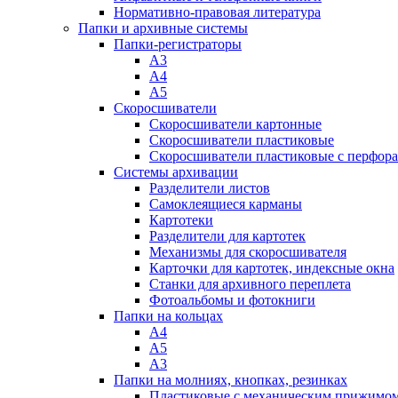
Нормативно-правовая литература
Папки и архивные системы
Папки-регистраторы
А3
А4
А5
Скоросшиватели
Скоросшиватели картонные
Скоросшиватели пластиковые
Скоросшиватели пластиковые с перфор
Системы архивации
Разделители листов
Самоклеящиеся карманы
Картотеки
Разделители для картотек
Механизмы для скоросшивателя
Карточки для картотек, индексные окна
Станки для архивного переплета
Фотоальбомы и фотокниги
Папки на кольцах
А4
А5
А3
Папки на молниях, кнопках, резинках
Пластиковые с механическим прижимо