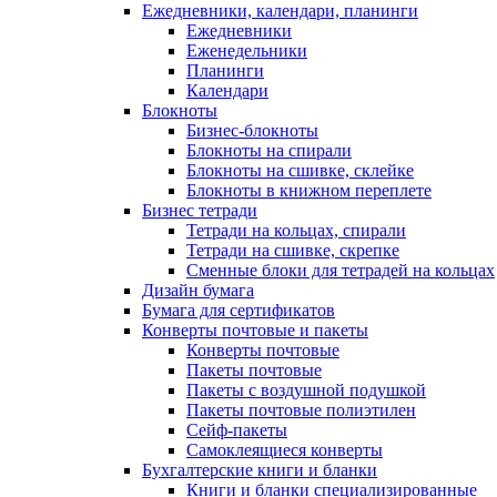
Ежедневники, календари, планинги
Ежедневники
Еженедельники
Планинги
Календари
Блокноты
Бизнес-блокноты
Блокноты на спирали
Блокноты на сшивке, склейке
Блокноты в книжном переплете
Бизнес тетради
Тетради на кольцах, спирали
Тетради на сшивке, скрепке
Сменные блоки для тетрадей на кольцах
Дизайн бумага
Бумага для сертификатов
Конверты почтовые и пакеты
Конверты почтовые
Пакеты почтовые
Пакеты с воздушной подушкой
Пакеты почтовые полиэтилен
Сейф-пакеты
Самоклеящиеся конверты
Бухгалтерские книги и бланки
Книги и бланки специализированные