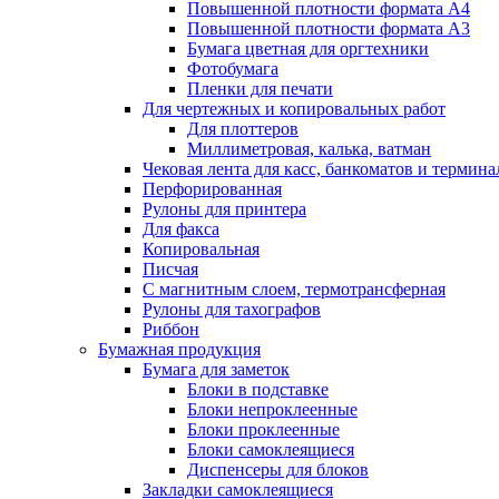
Повышенной плотности формата А4
Повышенной плотности формата А3
Бумага цветная для оргтехники
Фотобумага
Пленки для печати
Для чертежных и копировальных работ
Для плоттеров
Миллиметровая, калька, ватман
Чековая лента для касс, банкоматов и термина
Перфорированная
Рулоны для принтера
Для факса
Копировальная
Писчая
С магнитным слоем, термотрансферная
Рулоны для тахографов
Риббон
Бумажная продукция
Бумага для заметок
Блоки в подставке
Блоки непроклеенные
Блоки проклеенные
Блоки самоклеящиеся
Диспенсеры для блоков
Закладки самоклеящиеся