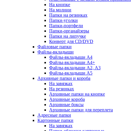
На кнопке
На молнии
Папки на резинках
Папки-уголки
Папки-портфели
Папки-органайзеры
Папки на липучке
Конверт для CD/DVD
Файловые папки
Файлы-вкладыши
Файлы-вкладыши А4
Файлы-вкладыши А4+
Файлы-вкладыши А2, А3
Файлы-вкладыши А5
Архивные папки и короба
На завязках
На резинках
Архивные папки на кнопке
Архивные короба
Архивные боксы
Архивные папки для переплета
Адресные папки
Картонные папки
На завязках
Папки-обложки картонные