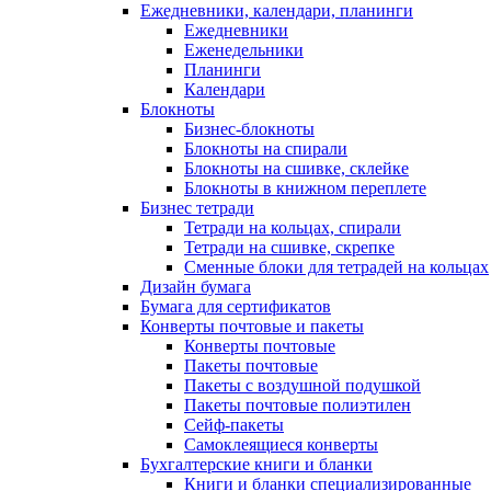
Ежедневники, календари, планинги
Ежедневники
Еженедельники
Планинги
Календари
Блокноты
Бизнес-блокноты
Блокноты на спирали
Блокноты на сшивке, склейке
Блокноты в книжном переплете
Бизнес тетради
Тетради на кольцах, спирали
Тетради на сшивке, скрепке
Сменные блоки для тетрадей на кольцах
Дизайн бумага
Бумага для сертификатов
Конверты почтовые и пакеты
Конверты почтовые
Пакеты почтовые
Пакеты с воздушной подушкой
Пакеты почтовые полиэтилен
Сейф-пакеты
Самоклеящиеся конверты
Бухгалтерские книги и бланки
Книги и бланки специализированные