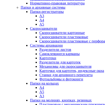
Нормативно-правовая литература
Папки и архивные системы
Папки-регистраторы
А3
А4
А5
Скоросшиватели
Скоросшиватели картонные
Скоросшиватели пластиковые
Скоросшиватели пластиковые с перфор
Системы архивации
Разделители листов
Самоклеящиеся карманы
Картотеки
Разделители для картотек
Механизмы для скоросшивателя
Карточки для картотек, индексные окна
Станки для архивного переплета
Фотоальбомы и фотокниги
Папки на кольцах
А4
А5
А3
Папки на молниях, кнопках, резинках
Пластиковые с механическим прижимо