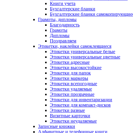
Книги учета
Бухгалтерские бланки
Бухгалтерские бланки самокопирующие
Грамоты, дипломы
Благодарность
Грамоты
Дипломы
Поздравляем
Этикетки, наклейки самоклеящиеся
Этикетки универсальные белые
Этикетки универсальные цветные
Этикетки адресные
Этикетки высокостойкие
Этикетки для папок
Этикетки маркеры
Этикетки всепогодные
Этикетки удаляемые
Этикетки прозрачные
Этикетки для инвентаризации
Этикетки для компакт-дисков
Этикетки разные
Визитные карточки
Этикетки неудаляемые
Записные книжки
Алфавитные и телефонные книги