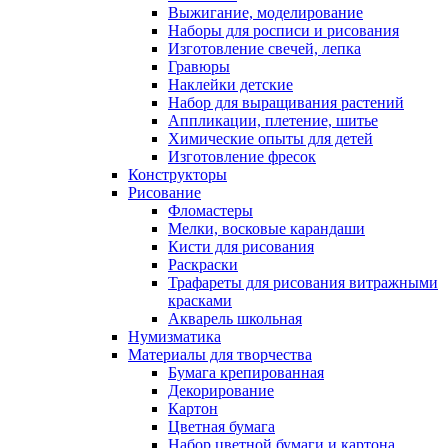
Выжигание, моделирование
Наборы для росписи и рисования
Изготовление свечей, лепка
Гравюры
Наклейки детские
Набор для выращивания растений
Аппликации, плетение, шитье
Химические опыты для детей
Изготовление фресок
Конструкторы
Рисование
Фломастеры
Мелки, восковые карандаши
Кисти для рисования
Раскраски
Трафареты для рисования витражными
красками
Акварель школьная
Нумизматика
Материалы для творчества
Бумага крепированная
Декорирование
Картон
Цветная бумага
Набор цветной бумаги и картона