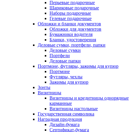
Перьевые подарочные
Шариковые подарочные
Наборы подарочные
Гелевые подарочные
Обложки и бланки документов
Обложки для документов
Бумажники водителя
Бланки, удостоверения
Деловые сумки, портфели, папки
Деловые сумки
Портфели
Деловые папки
Портмоне, футляры, зажимы для купюр
Портмоне
Футляры, чехлы
Зажимы для купюр
Зонты
Визитницы
Визитницы и кредитницы однорядные
карманные
Визитницы настольные
Государственная символика
Наградная продукция
Дизайн-бумага
Сертификат-бумага