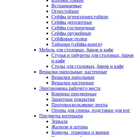
Взломостойкие
Встраиваемые
Огнестойкие
Сейфы огневзломостойкие
Сейфы депозитные
Сейфы гостиничные
Сейфы оружейные
Сейфовые полки
Тайники (сейфы-книги)
Мебель для столовых, баров и кафе
Стулья и табуреты для столовых, баров
и кафе
Столы для столовых, баров и кафе
Вешалки напольные, настенные
Вешалки напольные
Вешалки настенные
Эрогономика рабочего места
Коврики придверные
Защитные покрытия
Противоскользящие ленты
Опоры для спины, подставки для ног
Предметы интерьера
Зеркала
Жалюзи и шторы
Комоды, этажерки и ящики