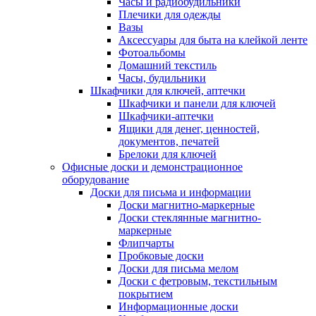
Часы и радиобудильники
Плечики для одежды
Вазы
Аксессуары для быта на клейкой ленте
Фотоальбомы
Домашний текстиль
Часы, будильники
Шкафчики для ключей, аптечки
Шкафчики и панели для ключей
Шкафчики-аптечки
Ящики для денег, ценностей,
документов, печатей
Брелоки для ключей
Офисные доски и демонстрационное
оборудование
Доски для письма и информации
Доски магнитно-маркерные
Доски стеклянные магнитно-
маркерные
Флипчарты
Пробковые доски
Доски для письма мелом
Доски с фетровым, текстильным
покрытием
Информационные доски