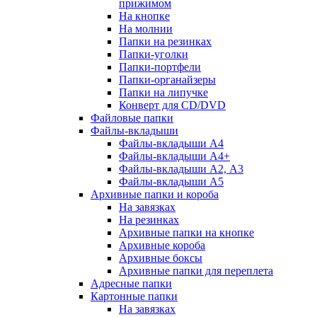
прижимом
На кнопке
На молнии
Папки на резинках
Папки-уголки
Папки-портфели
Папки-органайзеры
Папки на липучке
Конверт для CD/DVD
Файловые папки
Файлы-вкладыши
Файлы-вкладыши А4
Файлы-вкладыши А4+
Файлы-вкладыши А2, А3
Файлы-вкладыши А5
Архивные папки и короба
На завязках
На резинках
Архивные папки на кнопке
Архивные короба
Архивные боксы
Архивные папки для переплета
Адресные папки
Картонные папки
На завязках