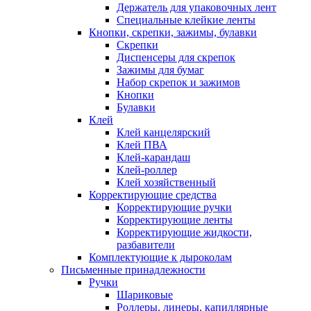
Держатель для упаковочных лент
Специальные клейкие ленты
Кнопки, скрепки, зажимы, булавки
Скрепки
Диспенсеры для скрепок
Зажимы для бумаг
Набор скрепок и зажимов
Кнопки
Булавки
Клей
Клей канцелярский
Клей ПВА
Клей-карандаш
Клей-роллер
Клей хозяйственный
Корректирующие средства
Корректирующие ручки
Корректирующие ленты
Корректирующие жидкости,
разбавители
Комплектующие к дыроколам
Письменные принадлежности
Ручки
Шариковые
Роллеры, линеры, капиллярные