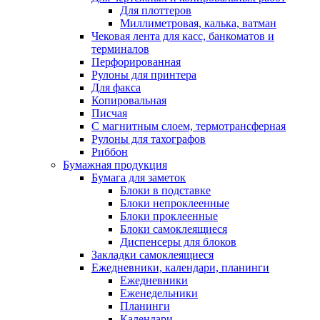
Для плоттеров
Миллиметровая, калька, ватман
Чековая лента для касс, банкоматов и
терминалов
Перфорированная
Рулоны для принтера
Для факса
Копировальная
Писчая
С магнитным слоем, термотрансферная
Рулоны для тахографов
Риббон
Бумажная продукция
Бумага для заметок
Блоки в подставке
Блоки непроклеенные
Блоки проклеенные
Блоки самоклеящиеся
Диспенсеры для блоков
Закладки самоклеящиеся
Ежедневники, календари, планинги
Ежедневники
Еженедельники
Планинги
Календари