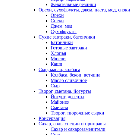
Жевательные резинки
Орехи, сухофрукты, джем, паста, мед, снэки
Орехи
Снеки
Джем, мед
Сухофрукты
Сухие завтраки, батончики
Батончики
Готовые завтраки
Хлопья
Мюсли
Каши
Сыр, масло, колбаса
Колбаса, бекон, ветчина
Масло сливочное
Сыр
Творог, сметана, йогурты
Йогурт, десерты
Майонез
Сметана
Творог, творожные сырки
Консервация
Сахар, соль, специи и приправы
Сахар и сахарозаменители
Соль