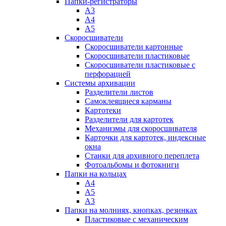
Папки-регистраторы
А3
А4
А5
Скоросшиватели
Скоросшиватели картонные
Скоросшиватели пластиковые
Скоросшиватели пластиковые с
перфорацией
Системы архивации
Разделители листов
Самоклеящиеся карманы
Картотеки
Разделители для картотек
Механизмы для скоросшивателя
Карточки для картотек, индексные
окна
Станки для архивного переплета
Фотоальбомы и фотокниги
Папки на кольцах
А4
А5
А3
Папки на молниях, кнопках, резинках
Пластиковые с механическим