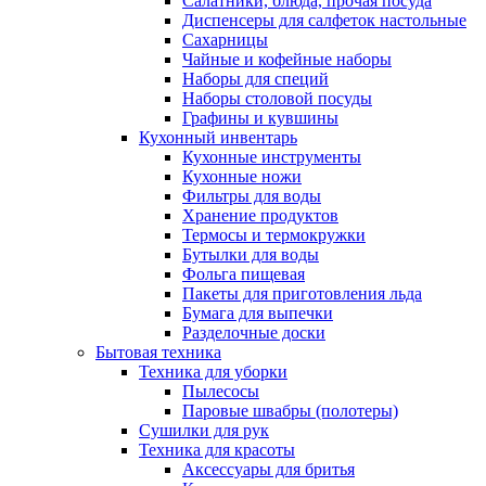
Салатники, блюда, прочая посуда
Диспенсеры для салфеток настольные
Сахарницы
Чайные и кофейные наборы
Наборы для специй
Наборы столовой посуды
Графины и кувшины
Кухонный инвентарь
Кухонные инструменты
Кухонные ножи
Фильтры для воды
Хранение продуктов
Термосы и термокружки
Бутылки для воды
Фольга пищевая
Пакеты для приготовления льда
Бумага для выпечки
Разделочные доски
Бытовая техника
Техника для уборки
Пылесосы
Паровые швабры (полотеры)
Сушилки для рук
Техника для красоты
Аксессуары для бритья