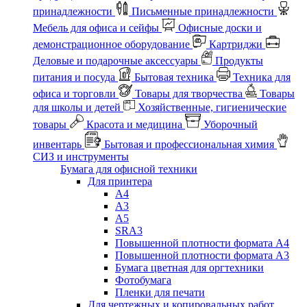
принадлежности
Письменные принадлежности
Мебель для офиса и сейфы
Офисные доски и
демонстрационное оборудование
Картриджи
Деловые и подарочные аксессуары
Продукты
питания и посуда
Бытовая техника
Техника для
офиса и торговли
Товары для творчества
Товары
для школы и детей
Хозяйственные, гигиенические
товары
Красота и медицина
Уборочный
инвентарь
Бытовая и профессиональная химия
СИЗ и инструменты
Бумага для офисной техники
Для принтера
А4
А3
А5
SRA3
Повышенной плотности формата А4
Повышенной плотности формата А3
Бумага цветная для оргтехники
Фотобумага
Пленки для печати
Для чертежных и копировальных работ