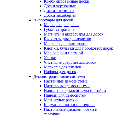
Комбинированные доски
Доски чертежные
Доски-планинги
Доски-мольберты
Аксессуары для досок
Маркеры для досок
Губки-стиратели
Магниты и аксессуары для досок
Блокноты для флипчартов
Маркеры для флипчарта
Кнопки, булавки для пробковых досок
Мел белый и цветной
Указки
Чистящие средства для досок
Маркеры для пленок
Наборы для досок
Демонстрационные системы
Настенные демосистемы
Настольные демосистемы
Напольные демосистемы и стойки
Панели для демосистем
Магнитные рамки
Карманы и лотки настенные
Настольные дисплеи, лотки и
таблички