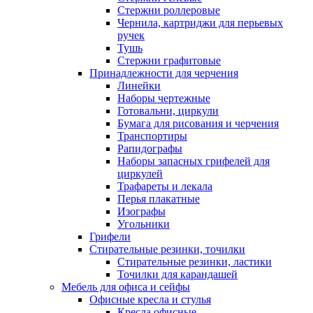
Стержни роллеровые
Чернила, картриджи для перьевых
ручек
Тушь
Стержни графитовые
Принадлежности для черчения
Линейки
Наборы чертежные
Готовальни, циркули
Бумага для рисования и черчения
Транспортиры
Рапидографы
Наборы запасных грифелей для
циркулей
Трафареты и лекала
Перья плакатные
Изографы
Угольники
Грифели
Стирательные резинки, точилки
Стирательные резинки, ластики
Точилки для карандашей
Мебель для офиса и сейфы
Офисные кресла и стулья
Кресла офисные