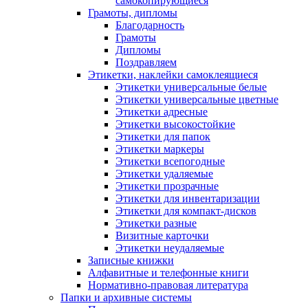
самокопирующиеся
Грамоты, дипломы
Благодарность
Грамоты
Дипломы
Поздравляем
Этикетки, наклейки самоклеящиеся
Этикетки универсальные белые
Этикетки универсальные цветные
Этикетки адресные
Этикетки высокостойкие
Этикетки для папок
Этикетки маркеры
Этикетки всепогодные
Этикетки удаляемые
Этикетки прозрачные
Этикетки для инвентаризации
Этикетки для компакт-дисков
Этикетки разные
Визитные карточки
Этикетки неудаляемые
Записные книжки
Алфавитные и телефонные книги
Нормативно-правовая литература
Папки и архивные системы