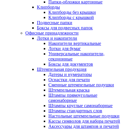
Папки-обложки картонные
Клипборды
Клипборды без крышки
Клипборды с крышкой
Подвесные папки
Боксы для подвесных папок
Офисные принадлежности
Лотки и накопители
Накопители вертикальные
Лотки для бумаг
Универсальные накопители,
секционные
Боксы для документов
Штемпельная продукция
Датеры и нумераторы
Оснастки для печати
Сменные штемпельные подушки
Штемпельная краска
Штампы прямоугольные
самонаборные
Штампы круглые самонаборные
Штампы стандартных слов
Настольные штемпельные подушки
Кассы символов для набора печатей
Аксессуары для штампов и печатей