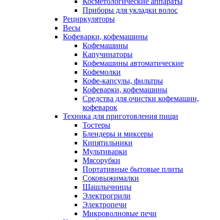
Косметологические аппараты
Приборы для укладки волос
Рециркуляторы
Весы
Кофеварки, кофемашины
Кофемашины
Капучинаторы
Кофемашины автоматические
Кофемолки
Кофе-капсулы, фильтры
Кофеварки, кофемашины
Средства для очистки кофемашин,
кофеварок
Техника для приготовления пищи
Тостеры
Блендеры и миксеры
Кипятильники
Мультиварки
Мясорубки
Портативные бытовые плиты
Соковыжималки
Шашлычницы
Электрогрили
Электропечи
Микроволновые печи