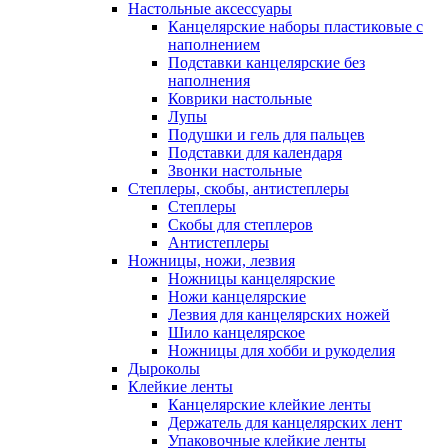
Настольные аксессуары
Канцелярские наборы пластиковые с
наполнением
Подставки канцелярские без
наполнения
Коврики настольные
Лупы
Подушки и гель для пальцев
Подставки для календаря
Звонки настольные
Степлеры, скобы, антистеплеры
Степлеры
Скобы для степлеров
Антистеплеры
Ножницы, ножи, лезвия
Ножницы канцелярские
Ножи канцелярские
Лезвия для канцелярских ножей
Шило канцелярское
Ножницы для хобби и рукоделия
Дыроколы
Клейкие ленты
Канцелярские клейкие ленты
Держатель для канцелярских лент
Упаковочные клейкие ленты