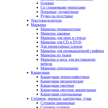
Гелевые
Со стираемыми чернилами
Перьевые, подарочные
Ручки на подставке
Текстовыделители
Маркеры
Маркеры перманентные
Маркеры лаковые
Маркеры для окон и стекла
Маркеры для CD и DVD
Для проекторных пленок
Маркеры для промышленной графики
Маркеры по ткани
Маркеры и воск для реставрации
мебели
Маркеры специальные
Карандаши
Карандаши чернографитовые
Карандаши механические
Карандаши цветные
Карандаши цветные акварельные
Карандаши специальные
Стержни, чернила, картриджи, тушь
Стержни шариковые
Стержни гелевые