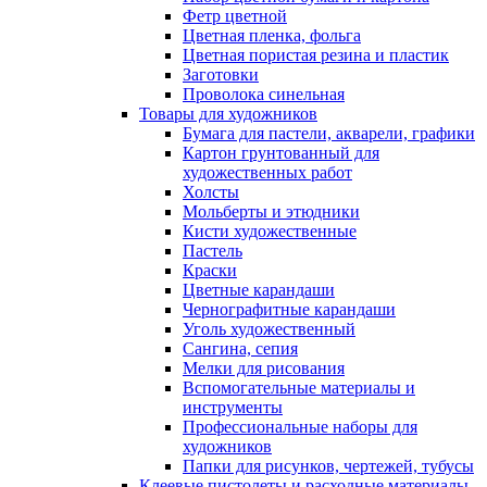
Фетр цветной
Цветная пленка, фольга
Цветная пористая резина и пластик
Заготовки
Проволока синельная
Товары для художников
Бумага для пастели, акварели, графики
Картон грунтованный для
художественных работ
Холсты
Мольберты и этюдники
Кисти художественные
Пастель
Краски
Цветные карандаши
Чернографитные карандаши
Уголь художественный
Сангина, сепия
Мелки для рисования
Вспомогательные материалы и
инструменты
Профессиональные наборы для
художников
Папки для рисунков, чертежей, тубусы
Клеевые пистолеты и расходные материалы