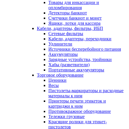
Товары для инкассации и
опломбирования
Детекторы банкнот
Счетчики банкнот и монет
Ящики, лотки для кассира
Кабели, адаптеры, фильтры, ИБП
Сетевые фильтры
Кабели, адаптеры, переходники
Удлинители
Источники бесперебойного питания
Аккумуляторы
Зарядные устройства, тройники
Хабы (разветвители)
Портативные аккумуляторы
Торговое оборудование
Ценники
Весы
Пистолеты-маркираторы и расходные
материалы к ним
Принтеры печати этикеток и
картриджи к ним
Противокражное оборудование
Тележки грузовые
Красящие ролики для этикет-
пистолетов